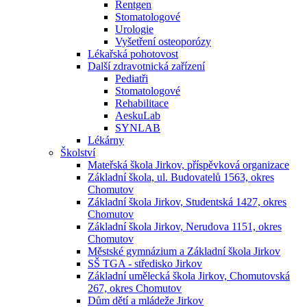
Rentgen
Stomatologové
Urologie
Vyšetření osteoporózy
Lékařská pohotovost
Další zdravotnická zařízení
Pediatři
Stomatologové
Rehabilitace
AeskuLab
SYNLAB
Lékárny
Školství
Mateřská škola Jirkov, příspěvková organizace
Základní škola, ul. Budovatelů 1563, okres
Chomutov
Základní škola Jirkov, Studentská 1427, okres
Chomutov
Základní škola Jirkov, Nerudova 1151, okres
Chomutov
Městské gymnázium a Základní škola Jirkov
SŠ TGA - středisko Jirkov
Základní umělecká škola Jirkov, Chomutovská
267, okres Chomutov
Dům dětí a mládeže Jirkov