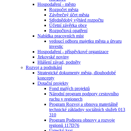
Hospodaření - město
Rozpočet města
Závěrečný účet města
Střednědobý výhled rozpočtu
Účetní závěrka obce
Rozpočtová opatření
Nabídka pracovních míst
vedoucí odboru majetku města a útvaru
investic
Hospodaření - příspěvkové organizace
Jirkovské noviny
Hlášení závad, podněty
Rozvoj a podnikání
Strategické dokumenty města, dlouhodobé
koncepty
Dotační projekty
Fond malých projektů
Národní program podpory cestovního
ruchu v regionech
Program Rozvoj a obnova materiálně
technické základny sociálních služeb 013
310
Program Podpora obnovy a rozvoje
regionů 117D76
Ústecký kraj