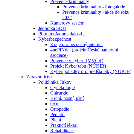
Prevence kriminality
Prevence kriminality - fotogalerie
Prevence kriminality - akce do roku
2022
Kamerový systém
Jednotka SDH
Při mimořádné události...
Kyberbezpečnost
Kraje pro bezpečný internet
#nePINdej (projekt České bankovní
asociace)
Prevence v kyber! (MVČR)
Projekt Kyber tabu (NÚKIB)
Kyber pohádky pro předškoláky (NÚKIB)
Zdravotnictví
Poliklinika Jirkov
Gynekologie
Chirurgie
Krční, nosní, ušní
Oční
Ortopedie
Pediatři
Plicní
Praktičtí lékaři
Rehabilitace