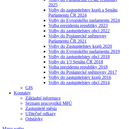
2025
Volby do zastupitelstev krajů a Senátu
Parlamentu ČR 2024
Volby do Evropského parlamentu 2024
Volba prezidenta republiky 2023
Volby do zastupitelstev obcí 2022
Volby do Poslanecké sněmovny
Parlamentu ČR 2021
Volby do Zastupitelstev krajů 2020
Volby do Evropského parlamentu 2019
Volby do zastupitelstev obcí 2018
Volby do 1⁄3 Senátu ČR 2018
Volba prezidenta republiky 2018
Volby do Poslanecké sněmovny 2017
Volby do zastupitelstev krajů 2016
Volby do zastupitelstev obcí 2014
GIS
Kontakty
Základní informace
Seznam pracovníků MěÚ
Zastupitelé města
Užitečné odkazy
Odstávky
Mapa webu