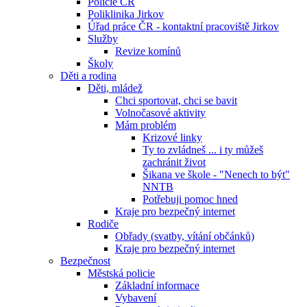
Policie ČR
Poliklinika Jirkov
Úřad práce ČR - kontaktní pracoviště Jirkov
Služby
Revize komínů
Školy
Děti a rodina
Děti, mládež
Chci sportovat, chci se bavit
Volnočasové aktivity
Mám problém
Krizové linky
Ty to zvládneš ... i ty můžeš
zachránit život
Šikana ve škole - "Nenech to být"
NNTB
Potřebuji pomoc hned
Kraje pro bezpečný internet
Rodiče
Obřady (svatby, vítání občánků)
Kraje pro bezpečný internet
Bezpečnost
Městská policie
Základní informace
Vybavení