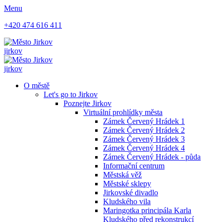
Menu
+420 474 616 411
jirkov
jirkov
O městě
Let's go to Jirkov
Poznejte Jirkov
Virtuální prohlídky města
Zámek Červený Hrádek 1
Zámek Červený Hrádek 2
Zámek Červený Hrádek 3
Zámek Červený Hrádek 4
Zámek Červený Hrádek - půda
Informační centrum
Městská věž
Městské sklepy
Jirkovské divadlo
Kludského vila
Maringotka principála Karla
Kludského před rekonstrukcí