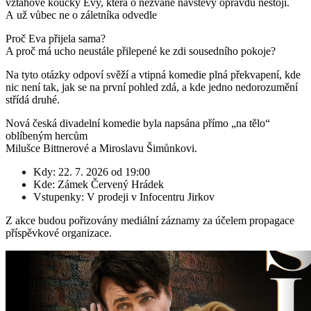
vztahové koučky Evy, která o nezvané návštěvy opravdu nestojí.
A už vůbec ne o záletníka odvedle
Proč Eva přijela sama?
A proč má ucho neustále přilepené ke zdi sousedního pokoje?
Na tyto otázky odpoví svěží a vtipná komedie plná překvapení, kde
nic není tak, jak se na první pohled zdá, a kde jedno nedorozumění
střídá druhé.
Nová česká divadelní komedie byla napsána přímo „na tělo“
oblíbeným hercům
Milušce Bittnerové a Miroslavu Šimůnkovi.
Kdy: 22. 7. 2026 od 19:00
Kde: Zámek Červený Hrádek
Vstupenky: V prodeji v Infocentru Jirkov
Z akce budou pořizovány mediální záznamy za účelem propagace
příspěvkové organizace.