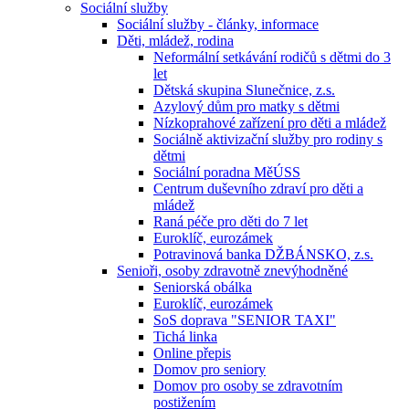
Sociální služby
Sociální služby - články, informace
Děti, mládež, rodina
Neformální setkávání rodičů s dětmi do 3
let
Dětská skupina Slunečnice, z.s.
Azylový dům pro matky s dětmi
Nízkoprahové zařízení pro děti a mládež
Sociálně aktivizační služby pro rodiny s
dětmi
Sociální poradna MěÚSS
Centrum duševního zdraví pro děti a
mládež
Raná péče pro děti do 7 let
Euroklíč, eurozámek
Potravinová banka DŽBÁNSKO, z.s.
Senioři, osoby zdravotně znevýhodněné
Seniorská obálka
Euroklíč, eurozámek
SoS doprava "SENIOR TAXI"
Tichá linka
Online přepis
Domov pro seniory
Domov pro osoby se zdravotním
postižením