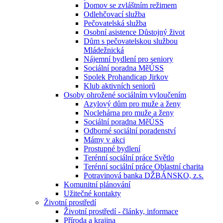
Domov se zvláštním režimem
Odlehčovací služba
Pečovatelská služba
Osobní asistence Důstojný život
Dům s pečovatelskou službou
Mládežnická
Nájemní bydlení pro seniory
Sociální poradna MěÚSS
Spolek Prohandicap Jirkov
Klub aktivních seniorů
Osoby ohrožené sociálním vyloučením
Azylový dům pro muže a ženy
Noclehárna pro muže a ženy
Sociální poradna MěÚSS
Odborné sociální poradenství
Mámy v akci
Prostupné bydlení
Terénní sociální práce Světlo
Terénní sociální práce Oblastní charita
Potravinová banka DŽBÁNSKO, z.s.
Komunitní plánování
Užitečné kontakty
Životní prostředí
Životní prostředí - články, informace
Příroda a krajina