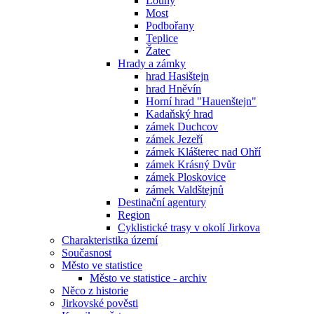
Louny
Most
Podbořany
Teplice
Žatec
Hrady a zámky
hrad Hasištejn
hrad Hněvín
Horní hrad "Hauenštejn"
Kadaňský hrad
zámek Duchcov
zámek Jezeří
zámek Klášterec nad Ohří
zámek Krásný Dvůr
zámek Ploskovice
zámek Valdštejnů
Destinační agentury
Region
Cyklistické trasy v okolí Jirkova
Charakteristika území
Současnost
Město ve statistice
Město ve statistice - archiv
Něco z historie
Jirkovské pověsti