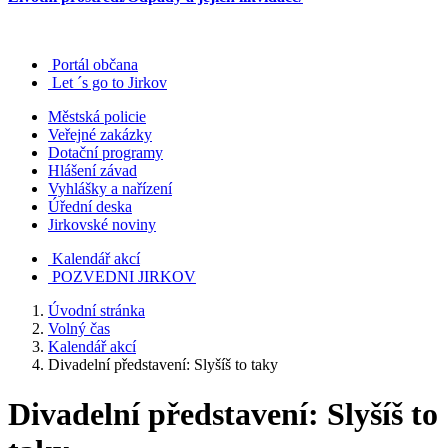
Portál občana
Let ´s go to Jirkov
Městská policie
Veřejné zakázky
Dotační programy
Hlášení závad
Vyhlášky a nařízení
Úřední deska
Jirkovské noviny
Kalendář akcí
POZVEDNI JIRKOV
Úvodní stránka
Volný čas
Kalendář akcí
Divadelní představení: Slyšíš to taky
Divadelní představení: Slyšíš to