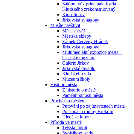
Salónní vůz principála Karla
Kludského zrekonstruovaný
Kino Jirkov
Jirkovská synagoga
Musíte navštívit
Městská věž
Městské sklepy
Zámek Červený Hrádek
Jirkovská synagoga
Multimediální expozice města +
hasičské muzeum
Galerie Jirkov
Jirkovské divadlo
Kludského vila
Muzeum školy
Historie města
Z historie o městě
Pamětihodnosti města
Procházka městem
Putování po zajímavostech města
Po stopách rodiny Brokofů
Hledá se kmotr
Příroda ve městě
Telšské údolí
Svojsíkovy sady