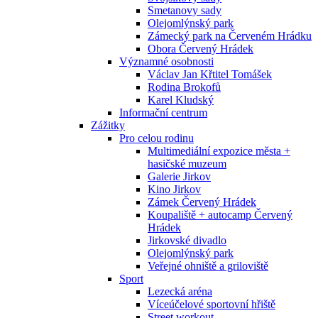
Smetanovy sady
Olejomlýnský park
Zámecký park na Červeném Hrádku
Obora Červený Hrádek
Významné osobnosti
Václav Jan Křtitel Tomášek
Rodina Brokofů
Karel Kludský
Informační centrum
Zážitky
Pro celou rodinu
Multimediální expozice města +
hasičské muzeum
Galerie Jirkov
Kino Jirkov
Zámek Červený Hrádek
Koupaliště + autocamp Červený
Hrádek
Jirkovské divadlo
Olejomlýnský park
Veřejné ohniště a griloviště
Sport
Lezecká aréna
Víceúčelové sportovní hřiště
Street workout