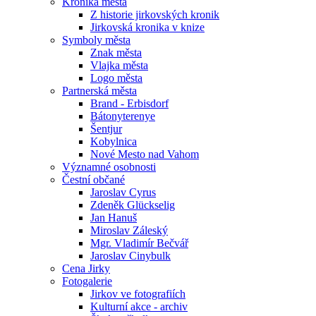
Kronika města
Z historie jirkovských kronik
Jirkovská kronika v knize
Symboly města
Znak města
Vlajka města
Logo města
Partnerská města
Brand - Erbisdorf
Bátonyterenye
Šentjur
Kobylnica
Nové Mesto nad Vahom
Významné osobnosti
Čestní občané
Jaroslav Cyrus
Zdeněk Glückselig
Jan Hanuš
Miroslav Záleský
Mgr. Vladimír Bečvář
Jaroslav Cinybulk
Cena Jirky
Fotogalerie
Jirkov ve fotografiích
Kulturní akce - archiv