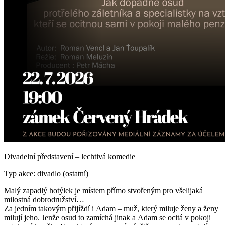
Divadelní představení – lechtivá komedie
Typ akce: divadlo (ostatní)
Malý zapadlý hotýlek je místem přímo stvořeným pro všelijaká
milostná dobrodružství…
Za jedním takovým přijíždí i Adam – muž, který miluje ženy a ženy
milují jeho. Jenže osud to zamíchá jinak a Adam se ocitá v pokoji