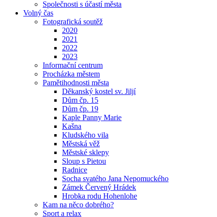
Společnosti s účastí města
Volný čas
Fotografická soutěž
2020
2021
2022
2023
Informační centrum
Procházka městem
Pamětihodnosti města
Děkanský kostel sv. Jiljí
Dům čp. 15
Dům čp. 19
Kaple Panny Marie
Kašna
Kludského vila
Městská věž
Městské sklepy
Sloup s Pietou
Radnice
Socha svatého Jana Nepomuckého
Zámek Červený Hrádek
Hrobka rodu Hohenlohe
Kam na něco dobrého?
Sport a relax