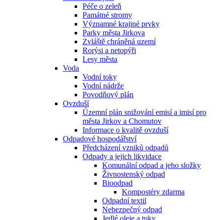
Péče o zeleň
Památné stromy
Významné krajiné prvky
Parky města Jirkova
Zvláště chráněná uzemí
Rorýsi a netopýři
Lesy města
Voda
Vodní toky
Vodní nádrže
Povodňový plán
Ovzduší
Územní plán snižování emisí a imisí pro
města Jirkov a Chomutov
Informace o kvalitě ovzduší
Odpadové hospodářství
Předcházení vzniků odpadů
Odpady a jejich likvidace
Komunální odpad a jeho složky
Živnostenský odpad
Bioodpad
Kompostéry zdarma
Odpadní textil
Nebezpečný odpad
Jedlé oleje a tuky