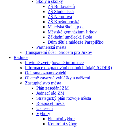
Školy a školky
ZŠ Budovatelů
ZŠ Studentská
ZŠ Nerudova
ZŠ Krušnohorská
Mateřská škola, p.o.
Městské gymnázium Jirkov
Základní umělecká škola
Dům dětí a mládeže Paraplíčko
Partnerská města
Transparetní účet - Srdcem pro Jirkov
Radnice
Povinně zveřejňované informace
Informace o zpracování osobních údajů (GDPR)
Ochrana oznamovatelů
Obecně závazné vyhlášky a nařízení
Zastupitelstvo města
Plán zasedání ZM
Jednací řád ZM
Strategický plán rozvoje města
Rozpočet města
Usnesení
Výbory
Finanční výbor
Kontrolní výbor