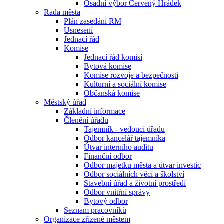
Osadní výbor Červený Hrádek
Rada města
Plán zasedání RM
Usnesení
Jednací řád
Komise
Jednací řád komisí
Bytová komise
Komise rozvoje a bezpečnosti
Kulturní a sociální komise
Občanská komise
Městský úřad
Základní informace
Členění úřadu
Tajemník - vedoucí úřadu
Odbor kancelář tajemníka
Útvar interního auditu
Finanční odbor
Odbor majetku města a útvar investic
Odbor sociálních věcí a školství
Stavební úřad a životní prostředí
Odbor vnitřní správy
Bytový odbor
Seznam pracovníků
Organizace zřízené městem