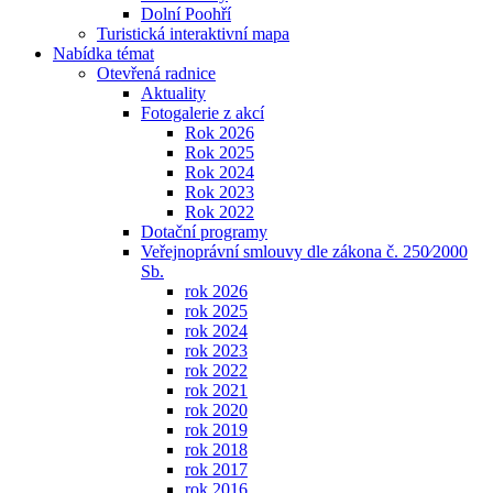
Dolní Poohří
Turistická interaktivní mapa
Nabídka témat
Otevřená radnice
Aktuality
Fotogalerie z akcí
Rok 2026
Rok 2025
Rok 2024
Rok 2023
Rok 2022
Dotační programy
Veřejnoprávní smlouvy dle zákona č. 250⁄2000
Sb.
rok 2026
rok 2025
rok 2024
rok 2023
rok 2022
rok 2021
rok 2020
rok 2019
rok 2018
rok 2017
rok 2016