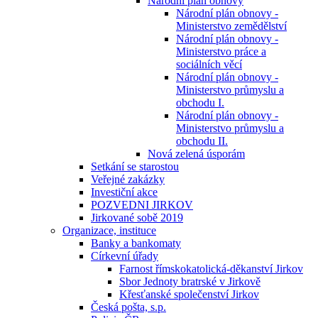
Národní plán obnovy
Národní plán obnovy -
Ministerstvo zemědělství
Národní plán obnovy -
Ministerstvo práce a
sociálních věcí
Národní plán obnovy -
Ministerstvo průmyslu a
obchodu I.
Národní plán obnovy -
Ministerstvo průmyslu a
obchodu II.
Nová zelená úsporám
Setkání se starostou
Veřejné zakázky
Investiční akce
POZVEDNI JIRKOV
Jirkované sobě 2019
Organizace, instituce
Banky a bankomaty
Církevní úřady
Farnost římskokatolická-děkanství Jirkov
Sbor Jednoty bratrské v Jirkově
Křesťanské společenství Jirkov
Česká pošta, s.p.