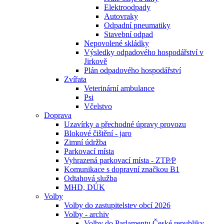
Elektroodpady
Autovraky
Odpadní pneumatiky
Stavební odpad
Nepovolené skládky
Výsledky odpadového hospodářství v
Jirkově
Plán odpadového hospodářství
Zvířata
Veterinární ambulance
Psi
Včelstvo
Doprava
Uzavírky a přechodné úpravy provozu
Blokové čištění - jaro
Zimní údržba
Parkovací místa
Vyhrazená parkovací místa - ZTP⁄P
Komunikace s dopravní značkou B1
Odtahová služba
MHD, DÚK
Volby
Volby do zastupitelstev obcí 2026
Volby - archiv
Volby do Parlamentu České republiky