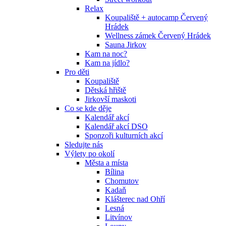
Relax
Koupaliště + autocamp Červený
Hrádek
Wellness zámek Červený Hrádek
Sauna Jirkov
Kam na noc?
Kam na jídlo?
Pro děti
Koupaliště
Dětská hřiště
Jirkovší maskoti
Co se kde děje
Kalendář akcí
Kalendář akcí DSO
Sponzoři kulturních akcí
Sledujte nás
Výlety po okolí
Města a místa
Bílina
Chomutov
Kadaň
Klášterec nad Ohří
Lesná
Litvínov