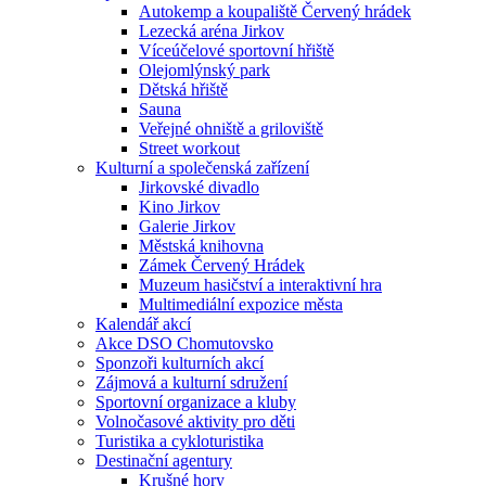
Autokemp a koupaliště Červený hrádek
Lezecká aréna Jirkov
Víceúčelové sportovní hřiště
Olejomlýnský park
Dětská hřiště
Sauna
Veřejné ohniště a griloviště
Street workout
Kulturní a společenská zařízení
Jirkovské divadlo
Kino Jirkov
Galerie Jirkov
Městská knihovna
Zámek Červený Hrádek
Muzeum hasičství a interaktivní hra
Multimediální expozice města
Kalendář akcí
Akce DSO Chomutovsko
Sponzoři kulturních akcí
Zájmová a kulturní sdružení
Sportovní organizace a kluby
Volnočasové aktivity pro děti
Turistika a cykloturistika
Destinační agentury
Krušné hory