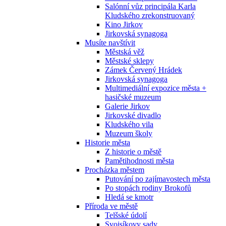
Salónní vůz principála Karla
Kludského zrekonstruovaný
Kino Jirkov
Jirkovská synagoga
Musíte navštívit
Městská věž
Městské sklepy
Zámek Červený Hrádek
Jirkovská synagoga
Multimediální expozice města +
hasičské muzeum
Galerie Jirkov
Jirkovské divadlo
Kludského vila
Muzeum školy
Historie města
Z historie o městě
Pamětihodnosti města
Procházka městem
Putování po zajímavostech města
Po stopách rodiny Brokofů
Hledá se kmotr
Příroda ve městě
Telšské údolí
Svojsíkovy sady