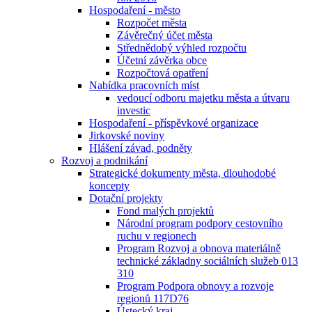
Hospodaření - město
Rozpočet města
Závěrečný účet města
Střednědobý výhled rozpočtu
Účetní závěrka obce
Rozpočtová opatření
Nabídka pracovních míst
vedoucí odboru majetku města a útvaru
investic
Hospodaření - příspěvkové organizace
Jirkovské noviny
Hlášení závad, podněty
Rozvoj a podnikání
Strategické dokumenty města, dlouhodobé
koncepty
Dotační projekty
Fond malých projektů
Národní program podpory cestovního
ruchu v regionech
Program Rozvoj a obnova materiálně
technické základny sociálních služeb 013
310
Program Podpora obnovy a rozvoje
regionů 117D76
Ústecký kraj