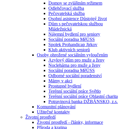
Domov se zvláštním režimem
Odlehčovací služba
Pečovatelská služba
Osobní asistence Důstojný život
Dům s pečovatelskou službou
Mládežnická
Nájemní bydlení pro seniory
Sociální poradna MěÚSS
Spolek Prohandicap Jirkov
Klub aktivních seniorů
Osoby ohrožené sociálním vyloučením
Azylový dům pro muže a ženy
Noclehárna pro muže a ženy
Sociální poradna MěÚSS
Odborné sociální poradenství
Mámy v akci
Prostupné bydlení
Terénní sociální práce Světlo
Terénní sociální práce Oblastní charita
Potravinová banka DŽBÁNSKO, z.s.
Komunitní plánování
Užitečné kontakty
Životní prostředí
Životní prostředí - články, informace
Příroda a krajina