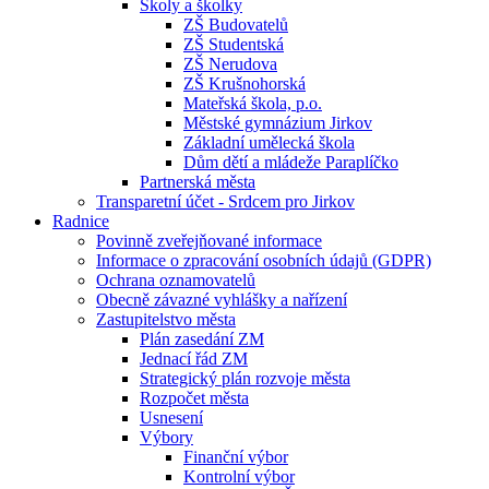
Školy a školky
ZŠ Budovatelů
ZŠ Studentská
ZŠ Nerudova
ZŠ Krušnohorská
Mateřská škola, p.o.
Městské gymnázium Jirkov
Základní umělecká škola
Dům dětí a mládeže Paraplíčko
Partnerská města
Transparetní účet - Srdcem pro Jirkov
Radnice
Povinně zveřejňované informace
Informace o zpracování osobních údajů (GDPR)
Ochrana oznamovatelů
Obecně závazné vyhlášky a nařízení
Zastupitelstvo města
Plán zasedání ZM
Jednací řád ZM
Strategický plán rozvoje města
Rozpočet města
Usnesení
Výbory
Finanční výbor
Kontrolní výbor