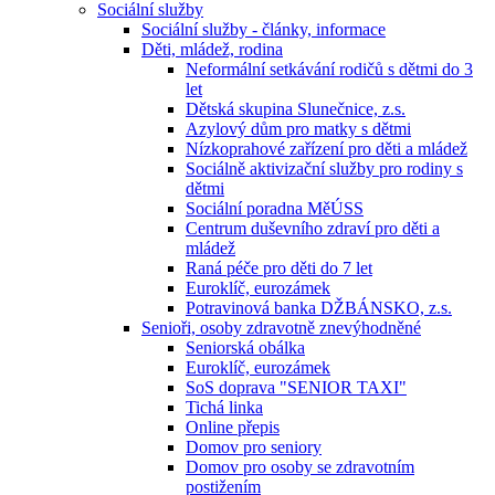
Sociální služby
Sociální služby - články, informace
Děti, mládež, rodina
Neformální setkávání rodičů s dětmi do 3
let
Dětská skupina Slunečnice, z.s.
Azylový dům pro matky s dětmi
Nízkoprahové zařízení pro děti a mládež
Sociálně aktivizační služby pro rodiny s
dětmi
Sociální poradna MěÚSS
Centrum duševního zdraví pro děti a
mládež
Raná péče pro děti do 7 let
Euroklíč, eurozámek
Potravinová banka DŽBÁNSKO, z.s.
Senioři, osoby zdravotně znevýhodněné
Seniorská obálka
Euroklíč, eurozámek
SoS doprava "SENIOR TAXI"
Tichá linka
Online přepis
Domov pro seniory
Domov pro osoby se zdravotním
postižením