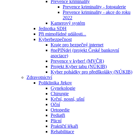
Prevence kriminality
Prevence kriminality - fotogalerie
Prevence kriminality - akce do roku
2022
Kamerový systém
Jednotka SDH
Při mimořádné události...
Kyberbezpečnost
Kraje pro bezpečný internet
#nePINdej (projekt České bankovní
asociace)
Prevence v kyber! (MVČR)
Projekt Kyber tabu (NÚKIB)
Kyber pohádky pro předškoláky (NÚKIB)
Zdravotnictví
Poliklinika Jirkov
Gynekologie
Chirurgie
Krční, nosní, ušní
Oční
Ortopedie
Pediatři
Plicní
Praktičtí lékaři
Rehabilitace