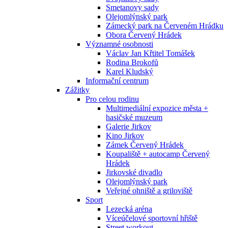
Smetanovy sady
Olejomlýnský park
Zámecký park na Červeném Hrádku
Obora Červený Hrádek
Významné osobnosti
Václav Jan Křtitel Tomášek
Rodina Brokofů
Karel Kludský
Informační centrum
Zážitky
Pro celou rodinu
Multimediální expozice města +
hasičské muzeum
Galerie Jirkov
Kino Jirkov
Zámek Červený Hrádek
Koupaliště + autocamp Červený
Hrádek
Jirkovské divadlo
Olejomlýnský park
Veřejné ohniště a griloviště
Sport
Lezecká aréna
Víceúčelové sportovní hřiště
Street workout