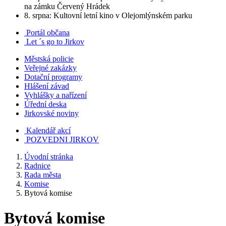
na zámku Červený Hrádek
8. srpna: Kultovní letní kino v Olejomlýnském parku
Portál občana
Let ´s go to Jirkov
Městská policie
Veřejné zakázky
Dotační programy
Hlášení závad
Vyhlášky a nařízení
Úřední deska
Jirkovské noviny
Kalendář akcí
POZVEDNI JIRKOV
Úvodní stránka
Radnice
Rada města
Komise
Bytová komise
Bytová komise