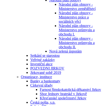
Národní plán obnovy
Národní plán obnovy -
Ministerstvo zemědělství
Národní plán obnovy -
Ministerstvo práce a
sociálních věcí
Národní plán obnovy -
Ministerstvo průmyslu a
obchodu I.
Národní plán obnovy -
Ministerstvo průmyslu a
obchodu II.
Nová zelená úsporám
Setkání se starostou
Veřejné zakázky
Investiční akce
POZVEDNI JIRKOV
Jirkované sobě 2019
Organizace, instituce
Banky a bankomaty
Církevní úřady
Farnost římskokatolická-děkanství Jirkov
Sbor Jednoty bratrské v Jirkově
Křesťanské společenství Jirkov
Česká pošta, s.p.