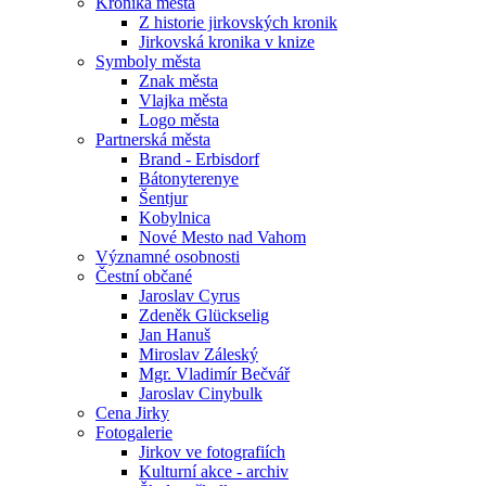
Kronika města
Z historie jirkovských kronik
Jirkovská kronika v knize
Symboly města
Znak města
Vlajka města
Logo města
Partnerská města
Brand - Erbisdorf
Bátonyterenye
Šentjur
Kobylnica
Nové Mesto nad Vahom
Významné osobnosti
Čestní občané
Jaroslav Cyrus
Zdeněk Glückselig
Jan Hanuš
Miroslav Záleský
Mgr. Vladimír Bečvář
Jaroslav Cinybulk
Cena Jirky
Fotogalerie
Jirkov ve fotografiích
Kulturní akce - archiv