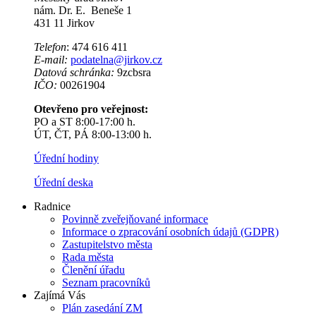
nám. Dr. E. Beneše 1
431 11 Jirkov
Telefon
: 474 616 411
E-mail:
podatelna@jirkov.cz
Datová schránka:
9zcbsra
IČO:
00261904
Otevřeno pro veřejnost:
PO a ST 8:00-17:00 h.
ÚT, ČT, PÁ 8:00-13:00 h.
Úřední hodiny
Úřední deska
Radnice
Povinně zveřejňované informace
Informace o zpracování osobních údajů (GDPR)
Zastupitelstvo města
Rada města
Členění úřadu
Seznam pracovníků
Zajímá Vás
Plán zasedání ZM