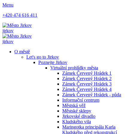
Menu
+420 474 616 411
jirkov
jirkov
O městě
Let's go to Jirkov
Poznejte Jirkov
Virtuální prohlídky města
Zámek Červený Hrádek 1
Zámek Červený Hrádek 2
Zámek Červený Hrádek 3
Zámek Červený Hrádek 4
Zámek Červený Hrádek - půda
Informační centrum
Městská věž
Městské sklepy
Jirkovské divadlo
Kludského vila
Maringotka principála Karla
Kludského před rekonstrukcí