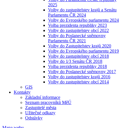
2025
Volby do zastupitelstev krajů a Senátu
Parlamentu ČR 2024
Volby do Evropského parlamentu 2024
Volba prezidenta republiky 2023
Volby do zastupitelstev obcí 2022
Volby do Poslanecké sněmovny
Parlamentu ČR 2021
Volby do Zastupitelstev krajů 2020
Volby do Evropského parlamentu 2019
Volby do zastupitelstev obcí 2018
Volby do 1⁄3 Senátu ČR 2018
Volba prezidenta republiky 2018
Volby do Poslanecké sněmovny 2017
Volby do zastupitelstev krajů 2016
Volby do zastupitelstev obcí 2014
GIS
Kontakty
Základní informace
Seznam pracovníků MěÚ
Zastupitelé města
Užitečné odkazy
Odstávky
Mapa webu