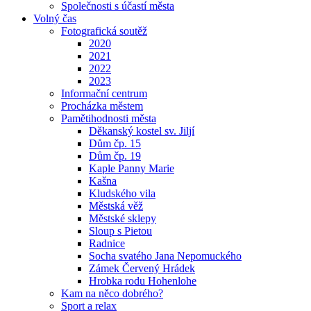
Společnosti s účastí města
Volný čas
Fotografická soutěž
2020
2021
2022
2023
Informační centrum
Procházka městem
Pamětihodnosti města
Děkanský kostel sv. Jiljí
Dům čp. 15
Dům čp. 19
Kaple Panny Marie
Kašna
Kludského vila
Městská věž
Městské sklepy
Sloup s Pietou
Radnice
Socha svatého Jana Nepomuckého
Zámek Červený Hrádek
Hrobka rodu Hohenlohe
Kam na něco dobrého?
Sport a relax