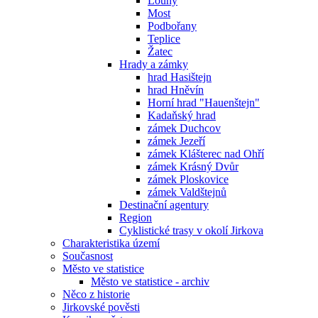
Louny
Most
Podbořany
Teplice
Žatec
Hrady a zámky
hrad Hasištejn
hrad Hněvín
Horní hrad "Hauenštejn"
Kadaňský hrad
zámek Duchcov
zámek Jezeří
zámek Klášterec nad Ohří
zámek Krásný Dvůr
zámek Ploskovice
zámek Valdštejnů
Destinační agentury
Region
Cyklistické trasy v okolí Jirkova
Charakteristika území
Současnost
Město ve statistice
Město ve statistice - archiv
Něco z historie
Jirkovské pověsti