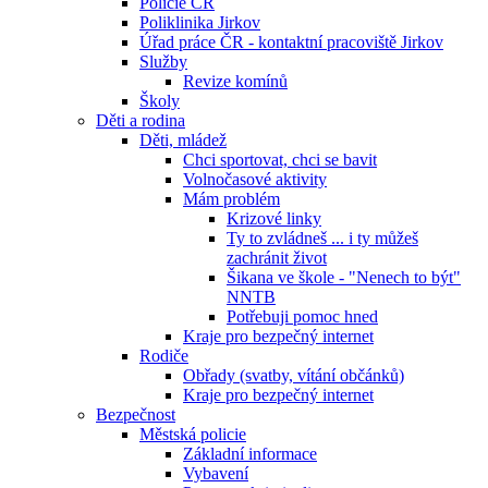
Policie ČR
Poliklinika Jirkov
Úřad práce ČR - kontaktní pracoviště Jirkov
Služby
Revize komínů
Školy
Děti a rodina
Děti, mládež
Chci sportovat, chci se bavit
Volnočasové aktivity
Mám problém
Krizové linky
Ty to zvládneš ... i ty můžeš
zachránit život
Šikana ve škole - "Nenech to být"
NNTB
Potřebuji pomoc hned
Kraje pro bezpečný internet
Rodiče
Obřady (svatby, vítání občánků)
Kraje pro bezpečný internet
Bezpečnost
Městská policie
Základní informace
Vybavení