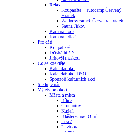
Relax
Koupaliště + autocamp Červený
Hrádek
Wellness zámek Červený Hrádek
Sauna Jirkov
Kam na noc?
Kam na jídlo?
Pro děti
Koupaliště
Dětská hřiště
Jirkovší maskoti
Co se kde děje
Kalendář akcí
Kalendář akcí DSO
Sponzoři kulturních akcí
Sledujte nás
Výlety po okolí
Města a místa
Bílina
Chomutov
Kadaň
Klášterec nad Ohří
Lesná
Litvínov