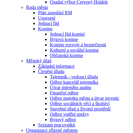
Osadní výbor Červený Hrádek
Rada města
Plán zasedání RM
Usnesení
Jednací řád
Komise
Jednací řád komisí
Bytová komise
Komise rozvoje a bezpečnosti
Kulturní a sociální komise
Občanská komise
Městský úřad
Základní informace
Členění úřadu
Tajemník - vedoucí úřadu
Odbor kancelář tajemníka
Útvar interního auditu
Finanční odbor
Odbor majetku města a útvar investic
Odbor sociálních věcí a školství
Stavební úřad a životní prostředí
Odbor vnitřní správy
Bytový odbor
Seznam pracovníků
Organizace zřízené městem