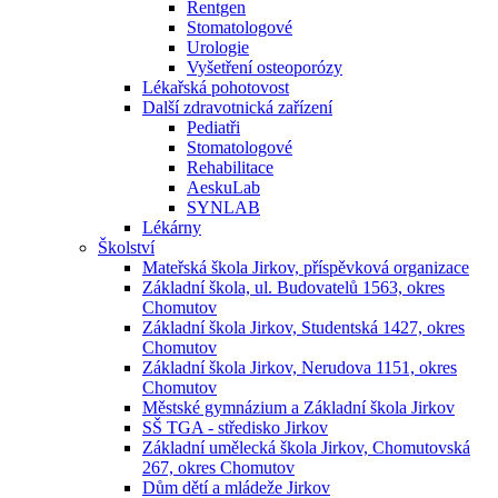
Rentgen
Stomatologové
Urologie
Vyšetření osteoporózy
Lékařská pohotovost
Další zdravotnická zařízení
Pediatři
Stomatologové
Rehabilitace
AeskuLab
SYNLAB
Lékárny
Školství
Mateřská škola Jirkov, příspěvková organizace
Základní škola, ul. Budovatelů 1563, okres
Chomutov
Základní škola Jirkov, Studentská 1427, okres
Chomutov
Základní škola Jirkov, Nerudova 1151, okres
Chomutov
Městské gymnázium a Základní škola Jirkov
SŠ TGA - středisko Jirkov
Základní umělecká škola Jirkov, Chomutovská
267, okres Chomutov
Dům dětí a mládeže Jirkov