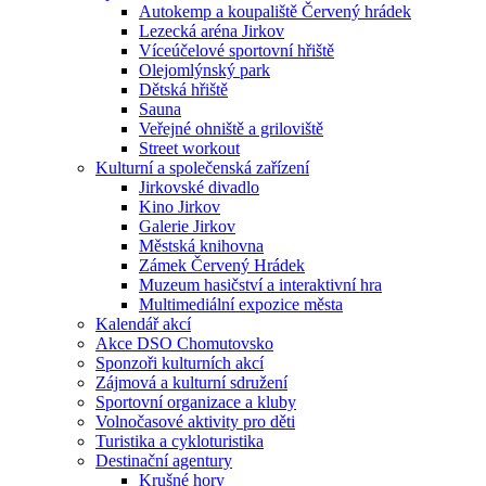
Autokemp a koupaliště Červený hrádek
Lezecká aréna Jirkov
Víceúčelové sportovní hřiště
Olejomlýnský park
Dětská hřiště
Sauna
Veřejné ohniště a griloviště
Street workout
Kulturní a společenská zařízení
Jirkovské divadlo
Kino Jirkov
Galerie Jirkov
Městská knihovna
Zámek Červený Hrádek
Muzeum hasičství a interaktivní hra
Multimediální expozice města
Kalendář akcí
Akce DSO Chomutovsko
Sponzoři kulturních akcí
Zájmová a kulturní sdružení
Sportovní organizace a kluby
Volnočasové aktivity pro děti
Turistika a cykloturistika
Destinační agentury
Krušné hory