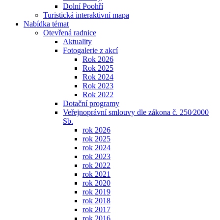
Dolní Poohří
Turistická interaktivní mapa
Nabídka témat
Otevřená radnice
Aktuality
Fotogalerie z akcí
Rok 2026
Rok 2025
Rok 2024
Rok 2023
Rok 2022
Dotační programy
Veřejnoprávní smlouvy dle zákona č. 250⁄2000
Sb.
rok 2026
rok 2025
rok 2024
rok 2023
rok 2022
rok 2021
rok 2020
rok 2019
rok 2018
rok 2017
rok 2016