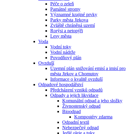
Péče o zeleň
Památné stromy
Významné krajiné prvky
Parky města Jirkova
Zvláště chráněná uzemí
Rorýsi a netopýři
Lesy města
Voda
Vodní toky
Vodní nádrže
Povodňový plán
Ovzduší
Územní plán snižování emisí a imisí pro
města Jirkov a Chomutov
Informace o kvalitě ovzduší
Odpadové hospodářství
Předcházení vzniků odpadů
Odpady a jejich likvidace
Komunální odpad a jeho složky
Živnostenský odpad
Bioodpad
Kompostéry zdarma
Odpadní textil
Nebezpečný odpad
Jedlé oleje a tuky