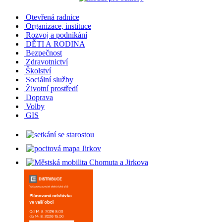
Otevřená radnice
Organizace, instituce
Rozvoj a podnikání
DĚTI A RODINA
Bezpečnost
Zdravotnictví
Školství
Sociální služby
Životní prostředí
Doprava
Volby
GIS