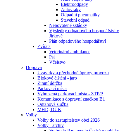
Elektroodpady
Autovraky
Odpadní pneumatiky
Stavební odpad
Nepovolené skládky
Výsledky odpadového hospodářství v
Jirkově
Plán odpadového hospodářství
Zvířata
Veterinární ambulance
Psi
Včelstvo
Doprava
Uzavírky a přechodné úpravy provozu
Blokové čištění - jaro
Zimní údržba
Parkovací místa
Vyhrazená parkovací místa - ZTP⁄P
Komunikace s dopravní značkou B1
Odtahová služba
MHD, DÚK
Volby
Volby do zastupitelstev obcí 2026
Volby - archiv
Volby do Parlamentu České republiky