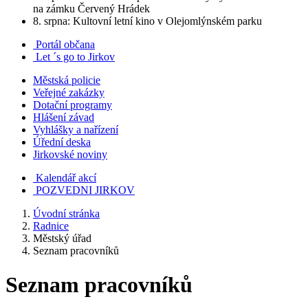
na zámku Červený Hrádek
8. srpna: Kultovní letní kino v Olejomlýnském parku
Portál občana
Let ´s go to Jirkov
Městská policie
Veřejné zakázky
Dotační programy
Hlášení závad
Vyhlášky a nařízení
Úřední deska
Jirkovské noviny
Kalendář akcí
POZVEDNI JIRKOV
Úvodní stránka
Radnice
Městský úřad
Seznam pracovníků
Seznam pracovníků