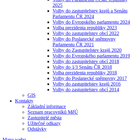
2025
Volby do zastupitelstev krajů a Senátu
Parlamentu ČR 2024
Volby do Evropského parlamentu 2024
Volba prezidenta republiky 2023
Volby do zastupitelstev obcí 2022
Volby do Poslanecké sněmovny
Parlamentu ČR 2021
Volby do Zastupitelstev krajů 2020
Volby do Evropského parlamentu 2019
Volby do zastupitelstev obcí 2018
Volby do 1⁄3 Senátu ČR 2018
Volba prezidenta republiky 2018
Volby do Poslanecké sněmovny 2017
Volby do zastupitelstev krajů 2016
Volby do zastupitelstev obcí 2014
GIS
Kontakty
Základní informace
Seznam pracovníků MěÚ
Zastupitelé města
Užitečné odkazy
Odstávky
Mapa webu