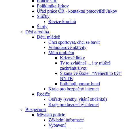
Policie ČR
Poliklinika Jirkov
Úřad práce ČR - kontaktní pracoviště Jirkov
Služby
Revize komínů
Školy
Děti a rodina
Děti, mládež
Chci sportovat, chci se bavit
Volnočasové aktivity
Mám problém
Krizové linky
Ty to zvládneš ... i ty můžeš
zachránit život
Šikana ve škole - "Nenech to být"
NNTB
Potřebuji pomoc hned
Kraje pro bezpečný internet
Rodiče
Obřady (svatby, vítání občánků)
Kraje pro bezpečný internet
Bezpečnost
Městská policie
Základní informace
Vybavení