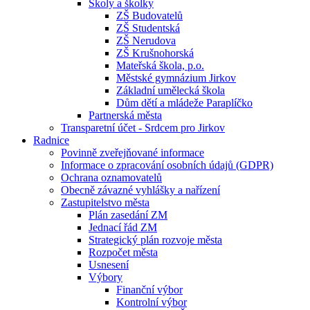
Školy a školky
ZŠ Budovatelů
ZŠ Studentská
ZŠ Nerudova
ZŠ Krušnohorská
Mateřská škola, p.o.
Městské gymnázium Jirkov
Základní umělecká škola
Dům dětí a mládeže Paraplíčko
Partnerská města
Transparetní účet - Srdcem pro Jirkov
Radnice
Povinně zveřejňované informace
Informace o zpracování osobních údajů (GDPR)
Ochrana oznamovatelů
Obecně závazné vyhlášky a nařízení
Zastupitelstvo města
Plán zasedání ZM
Jednací řád ZM
Strategický plán rozvoje města
Rozpočet města
Usnesení
Výbory
Finanční výbor
Kontrolní výbor