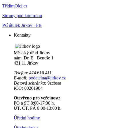
TřídímOlej.cz
Stromy pod kontrolou
Psí útulek Jirkov - FB
Kontakty
Městský úřad Jirkov
nám. Dr. E. Beneše 1
431 11 Jirkov
Telefon
: 474 616 411
E-mail:
podatelna@jirkov.cz
Datová schránka:
9zcbsra
IČO:
00261904
Otevřeno pro veřejnost:
PO a ST 8:00-17:00 h.
ÚT, ČT, PÁ 8:00-13:00 h.
Úřední hodiny
Úřední deska