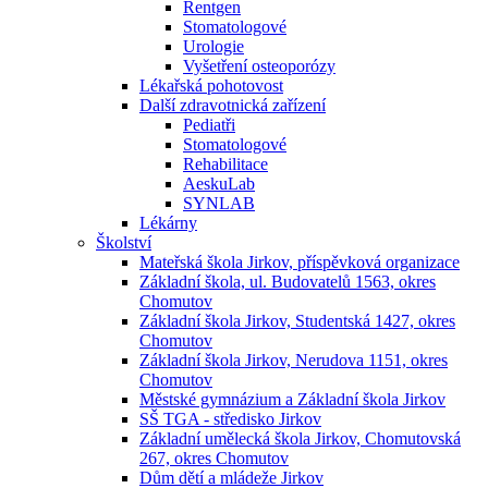
Rentgen
Stomatologové
Urologie
Vyšetření osteoporózy
Lékařská pohotovost
Další zdravotnická zařízení
Pediatři
Stomatologové
Rehabilitace
AeskuLab
SYNLAB
Lékárny
Školství
Mateřská škola Jirkov, příspěvková organizace
Základní škola, ul. Budovatelů 1563, okres
Chomutov
Základní škola Jirkov, Studentská 1427, okres
Chomutov
Základní škola Jirkov, Nerudova 1151, okres
Chomutov
Městské gymnázium a Základní škola Jirkov
SŠ TGA - středisko Jirkov
Základní umělecká škola Jirkov, Chomutovská
267, okres Chomutov
Dům dětí a mládeže Jirkov