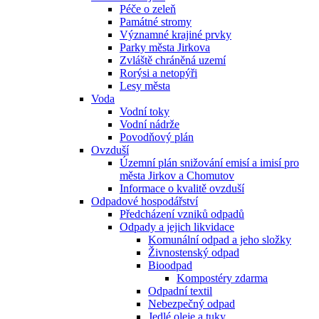
Péče o zeleň
Památné stromy
Významné krajiné prvky
Parky města Jirkova
Zvláště chráněná uzemí
Rorýsi a netopýři
Lesy města
Voda
Vodní toky
Vodní nádrže
Povodňový plán
Ovzduší
Územní plán snižování emisí a imisí pro
města Jirkov a Chomutov
Informace o kvalitě ovzduší
Odpadové hospodářství
Předcházení vzniků odpadů
Odpady a jejich likvidace
Komunální odpad a jeho složky
Živnostenský odpad
Bioodpad
Kompostéry zdarma
Odpadní textil
Nebezpečný odpad
Jedlé oleje a tuky