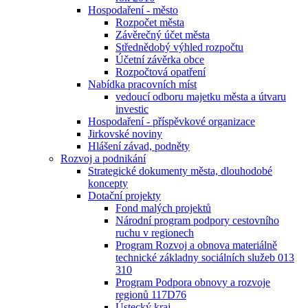
Hospodaření - město
Rozpočet města
Závěrečný účet města
Střednědobý výhled rozpočtu
Účetní závěrka obce
Rozpočtová opatření
Nabídka pracovních míst
vedoucí odboru majetku města a útvaru
investic
Hospodaření - příspěvkové organizace
Jirkovské noviny
Hlášení závad, podněty
Rozvoj a podnikání
Strategické dokumenty města, dlouhodobé
koncepty
Dotační projekty
Fond malých projektů
Národní program podpory cestovního
ruchu v regionech
Program Rozvoj a obnova materiálně
technické základny sociálních služeb 013
310
Program Podpora obnovy a rozvoje
regionů 117D76
Ústecký kraj