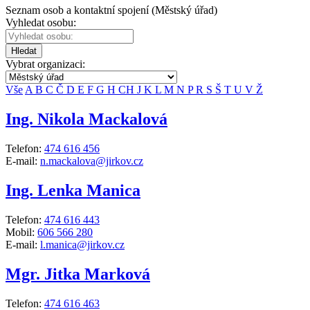
Seznam osob a kontaktní spojení (Městský úřad)
Vyhledat osobu:
Hledat
Vybrat organizaci:
Vše
A
B
C
Č
D
E
F
G
H
CH
J
K
L
M
N
P
R
S
Š
T
U
V
Ž
Ing. Nikola Mackalová
Telefon:
474 616 456
E-mail:
n.mackalova@jirkov.cz
Ing. Lenka Manica
Telefon:
474 616 443
Mobil:
606 566 280
E-mail:
l.manica@jirkov.cz
Mgr. Jitka Marková
Telefon:
474 616 463