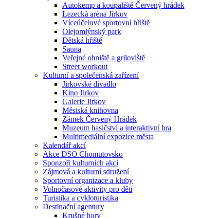
Autokemp a koupaliště Červený hrádek
Lezecká aréna Jirkov
Víceúčelové sportovní hřiště
Olejomlýnský park
Dětská hřiště
Sauna
Veřejné ohniště a griloviště
Street workout
Kulturní a společenská zařízení
Jirkovské divadlo
Kino Jirkov
Galerie Jirkov
Městská knihovna
Zámek Červený Hrádek
Muzeum hasičství a interaktivní hra
Multimediální expozice města
Kalendář akcí
Akce DSO Chomutovsko
Sponzoři kulturních akcí
Zájmová a kulturní sdružení
Sportovní organizace a kluby
Volnočasové aktivity pro děti
Turistika a cykloturistika
Destinační agentury
Krušné hory