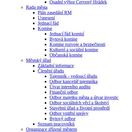
Osadní výbor Červený Hrádek
Rada města
Plán zasedání RM
Usnesení
Jednací řád
Komise
Jednací řád komisí
Bytová komise
Komise rozvoje a bezpečnosti
Kulturní a sociální komise
Občanská komise
Městský úřad
Základní informace
Členění úřadu
Tajemník - vedoucí úřadu
Odbor kancelář tajemníka
Útvar interního auditu
Finanční odbor
Odbor majetku města a útvar investic
Odbor sociálních věcí a školství
Stavební úřad a životní prostředí
Odbor vnitřní správy
Bytový odbor
Seznam pracovníků
Organizace zřízené městem