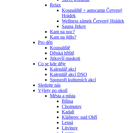
Relax
Koupaliště + autocamp Červený
Hrádek
Wellness zámek Červený Hrádek
Sauna Jirkov
Kam na noc?
Kam na jídlo?
Pro děti
Koupaliště
Dětská hřiště
Jirkovší maskoti
Co se kde děje
Kalendář akcí
Kalendář akcí DSO
Sponzoři kulturních akcí
Sledujte nás
Výlety po okolí
Města a místa
Bílina
Chomutov
Kadaň
Klášterec nad Ohří
Lesná
Litvínov