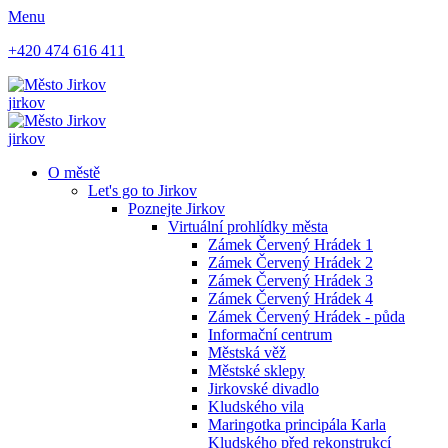
Menu
+420 474 616 411
jirkov
jirkov
O městě
Let's go to Jirkov
Poznejte Jirkov
Virtuální prohlídky města
Zámek Červený Hrádek 1
Zámek Červený Hrádek 2
Zámek Červený Hrádek 3
Zámek Červený Hrádek 4
Zámek Červený Hrádek - půda
Informační centrum
Městská věž
Městské sklepy
Jirkovské divadlo
Kludského vila
Maringotka principála Karla
Kludského před rekonstrukcí