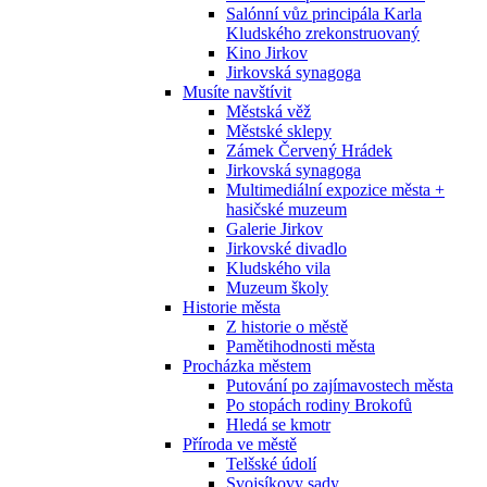
Salónní vůz principála Karla
Kludského zrekonstruovaný
Kino Jirkov
Jirkovská synagoga
Musíte navštívit
Městská věž
Městské sklepy
Zámek Červený Hrádek
Jirkovská synagoga
Multimediální expozice města +
hasičské muzeum
Galerie Jirkov
Jirkovské divadlo
Kludského vila
Muzeum školy
Historie města
Z historie o městě
Pamětihodnosti města
Procházka městem
Putování po zajímavostech města
Po stopách rodiny Brokofů
Hledá se kmotr
Příroda ve městě
Telšské údolí
Svojsíkovy sady