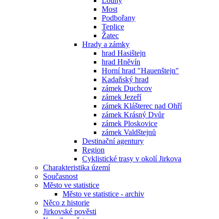
Louny
Most
Podbořany
Teplice
Žatec
Hrady a zámky
hrad Hasištejn
hrad Hněvín
Horní hrad "Hauenštejn"
Kadaňský hrad
zámek Duchcov
zámek Jezeří
zámek Klášterec nad Ohří
zámek Krásný Dvůr
zámek Ploskovice
zámek Valdštejnů
Destinační agentury
Region
Cyklistické trasy v okolí Jirkova
Charakteristika území
Současnost
Město ve statistice
Město ve statistice - archiv
Něco z historie
Jirkovské pověsti