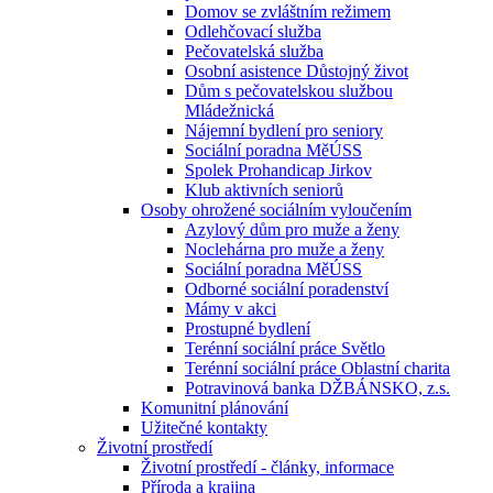
Domov se zvláštním režimem
Odlehčovací služba
Pečovatelská služba
Osobní asistence Důstojný život
Dům s pečovatelskou službou
Mládežnická
Nájemní bydlení pro seniory
Sociální poradna MěÚSS
Spolek Prohandicap Jirkov
Klub aktivních seniorů
Osoby ohrožené sociálním vyloučením
Azylový dům pro muže a ženy
Noclehárna pro muže a ženy
Sociální poradna MěÚSS
Odborné sociální poradenství
Mámy v akci
Prostupné bydlení
Terénní sociální práce Světlo
Terénní sociální práce Oblastní charita
Potravinová banka DŽBÁNSKO, z.s.
Komunitní plánování
Užitečné kontakty
Životní prostředí
Životní prostředí - články, informace
Příroda a krajina