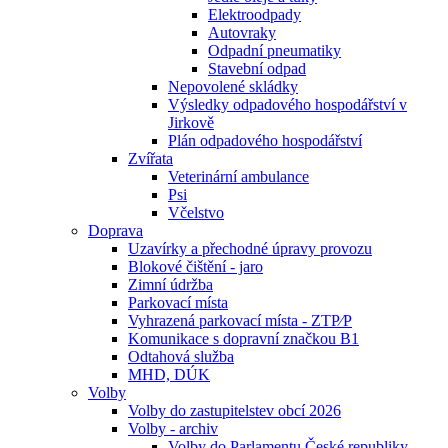
Elektroodpady
Autovraky
Odpadní pneumatiky
Stavební odpad
Nepovolené skládky
Výsledky odpadového hospodářství v
Jirkově
Plán odpadového hospodářství
Zvířata
Veterinární ambulance
Psi
Včelstvo
Doprava
Uzavírky a přechodné úpravy provozu
Blokové čištění - jaro
Zimní údržba
Parkovací místa
Vyhrazená parkovací místa - ZTP⁄P
Komunikace s dopravní značkou B1
Odtahová služba
MHD, DÚK
Volby
Volby do zastupitelstev obcí 2026
Volby - archiv
Volby do Parlamentu České republiky