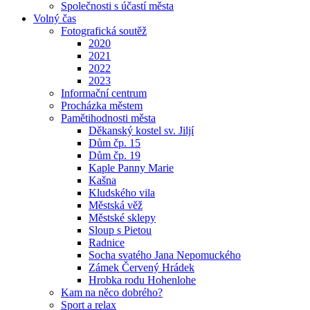
Společnosti s účastí města
Volný čas
Fotografická soutěž
2020
2021
2022
2023
Informační centrum
Procházka městem
Pamětihodnosti města
Děkanský kostel sv. Jiljí
Dům čp. 15
Dům čp. 19
Kaple Panny Marie
Kašna
Kludského vila
Městská věž
Městské sklepy
Sloup s Pietou
Radnice
Socha svatého Jana Nepomuckého
Zámek Červený Hrádek
Hrobka rodu Hohenlohe
Kam na něco dobrého?
Sport a relax