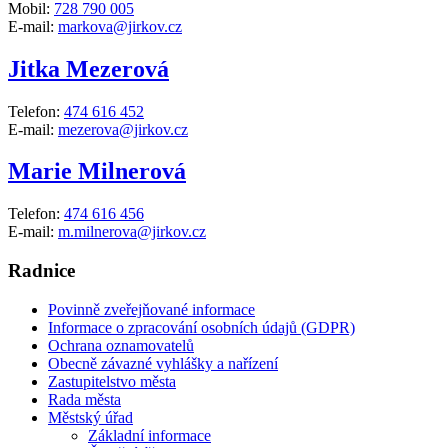
Mobil:
728 790 005
E-mail:
markova@jirkov.cz
Jitka Mezerová
Telefon:
474 616 452
E-mail:
mezerova@jirkov.cz
Marie Milnerová
Telefon:
474 616 456
E-mail:
m.milnerova@jirkov.cz
Radnice
Povinně zveřejňované informace
Informace o zpracování osobních údajů (GDPR)
Ochrana oznamovatelů
Obecně závazné vyhlášky a nařízení
Zastupitelstvo města
Rada města
Městský úřad
Základní informace