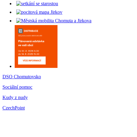
DSO Chomutovsko
Sociální pomoc
Kudy z nudy
CzechPoint