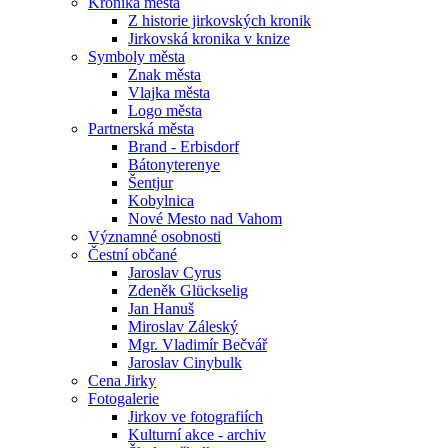
Kronika města
Z historie jirkovských kronik
Jirkovská kronika v knize
Symboly města
Znak města
Vlajka města
Logo města
Partnerská města
Brand - Erbisdorf
Bátonyterenye
Šentjur
Kobylnica
Nové Mesto nad Vahom
Významné osobnosti
Čestní občané
Jaroslav Cyrus
Zdeněk Glückselig
Jan Hanuš
Miroslav Záleský
Mgr. Vladimír Bečvář
Jaroslav Cinybulk
Cena Jirky
Fotogalerie
Jirkov ve fotografiích
Kulturní akce - archiv