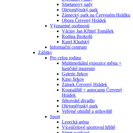
Smetanovy sady
Olejomlýnský park
Zámecký park na Červeném Hrádku
Obora Červený Hrádek
Významné osobnosti
Václav Jan Křtitel Tomášek
Rodina Brokofů
Karel Kludský
Informační centrum
Zážitky
Pro celou rodinu
Multimediální expozice města +
hasičské muzeum
Galerie Jirkov
Kino Jirkov
Zámek Červený Hrádek
Koupaliště + autocamp Červený
Hrádek
Jirkovské divadlo
Olejomlýnský park
Veřejné ohniště a griloviště
Sport
Lezecká aréna
Víceúčelové sportovní hřiště
Street workout