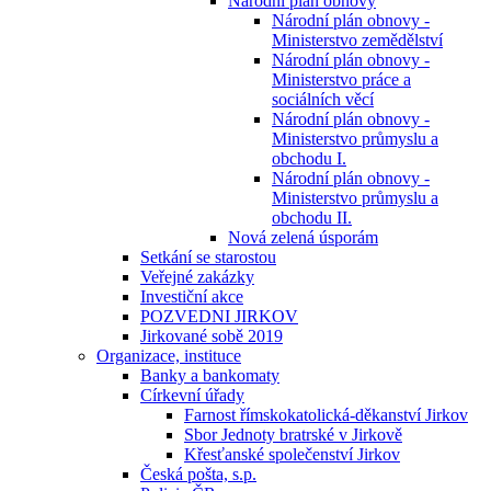
Národní plán obnovy
Národní plán obnovy -
Ministerstvo zemědělství
Národní plán obnovy -
Ministerstvo práce a
sociálních věcí
Národní plán obnovy -
Ministerstvo průmyslu a
obchodu I.
Národní plán obnovy -
Ministerstvo průmyslu a
obchodu II.
Nová zelená úsporám
Setkání se starostou
Veřejné zakázky
Investiční akce
POZVEDNI JIRKOV
Jirkované sobě 2019
Organizace, instituce
Banky a bankomaty
Církevní úřady
Farnost římskokatolická-děkanství Jirkov
Sbor Jednoty bratrské v Jirkově
Křesťanské společenství Jirkov
Česká pošta, s.p.