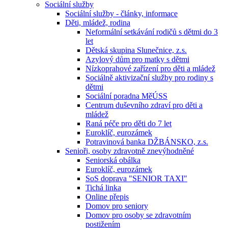
Sociální služby
Sociální služby - články, informace
Děti, mládež, rodina
Neformální setkávání rodičů s dětmi do 3
let
Dětská skupina Slunečnice, z.s.
Azylový dům pro matky s dětmi
Nízkoprahové zařízení pro děti a mládež
Sociálně aktivizační služby pro rodiny s
dětmi
Sociální poradna MěÚSS
Centrum duševního zdraví pro děti a
mládež
Raná péče pro děti do 7 let
Euroklíč, eurozámek
Potravinová banka DŽBÁNSKO, z.s.
Senioři, osoby zdravotně znevýhodněné
Seniorská obálka
Euroklíč, eurozámek
SoS doprava "SENIOR TAXI"
Tichá linka
Online přepis
Domov pro seniory
Domov pro osoby se zdravotním
postižením