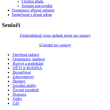
Členění úřadu
Seznam pracovníků
Organizace zřízené městem
Společnosti s účastí města
Senioři
Zjednodušená verze stránek nejen pro seniory
Otevřená radnice
Organizace, instituce
Rozvoj a podnikání
DĚTI A RODINA
Bezpečnost
Zdravotnictví
Školství
Sociální služby
Životní prostředí
Doprava
Volby
GIS