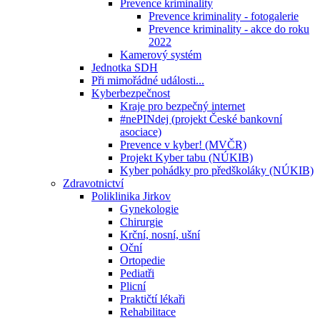
Prevence kriminality
Prevence kriminality - fotogalerie
Prevence kriminality - akce do roku
2022
Kamerový systém
Jednotka SDH
Při mimořádné události...
Kyberbezpečnost
Kraje pro bezpečný internet
#nePINdej (projekt České bankovní
asociace)
Prevence v kyber! (MVČR)
Projekt Kyber tabu (NÚKIB)
Kyber pohádky pro předškoláky (NÚKIB)
Zdravotnictví
Poliklinika Jirkov
Gynekologie
Chirurgie
Krční, nosní, ušní
Oční
Ortopedie
Pediatři
Plicní
Praktičtí lékaři
Rehabilitace