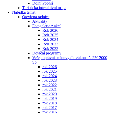
Dolní Poohří
Turistická interaktivní mapa
Nabídka témat
Otevřená radnice
Aktuality
Fotogalerie z akcí
Rok 2026
Rok 2025
Rok 2024
Rok 2023
Rok 2022
Dotační programy
Veřejnoprávní smlouvy dle zákona č. 250⁄2000
Sb.
rok 2026
rok 2025
rok 2024
rok 2023
rok 2022
rok 2021
rok 2020
rok 2019
rok 2018
rok 2017
rok 2016