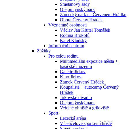
Smetanovy sady
Olejomlýnský park
Zámecký park na Červeném Hrádku
Obora Červený Hrádek
Významné osobnosti
Václav Jan Křtitel Tomášek
Rodina Brokofů
Karel Kludský
Informační centrum
Zážitky
Pro celou rodinu
Multimediální expozice města +
hasičské muzeum
Galerie Jirkov
Kino Jirkov
Zámek Červený Hrádek
Koupaliště + autocamp Červený
Hrádek
Jirkovské divadlo
Olejomlýnský park
Veřejné ohniště a griloviště
Sport
Lezecká aréna
Víceúčelové sportovní hřiště
Street workout