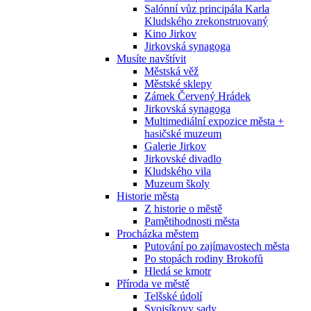
Salónní vůz principála Karla
Kludského zrekonstruovaný
Kino Jirkov
Jirkovská synagoga
Musíte navštívit
Městská věž
Městské sklepy
Zámek Červený Hrádek
Jirkovská synagoga
Multimediální expozice města +
hasičské muzeum
Galerie Jirkov
Jirkovské divadlo
Kludského vila
Muzeum školy
Historie města
Z historie o městě
Pamětihodnosti města
Procházka městem
Putování po zajímavostech města
Po stopách rodiny Brokofů
Hledá se kmotr
Příroda ve městě
Telšské údolí
Svojsíkovy sady