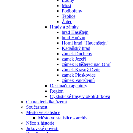
Louny
Most
Podbořany
Teplice
Žatec
Hrady a zámky
hrad Hasištejn
hrad Hněvín
Horní hrad "Hauenštejn"
Kadaňský hrad
zámek Duchcov
zámek Jezeří
zámek Klášterec nad Ohří
zámek Krásný Dvůr
zámek Ploskovice
zámek Valdštejnů
Destinační agentury
Region
Cyklistické trasy v okolí Jirkova
Charakteristika území
Současnost
Město ve statistice
Město ve statistice - archiv
Něco z historie
Jirkovské pověsti