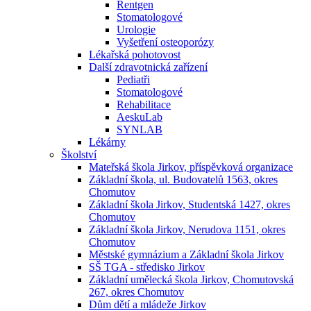
Rentgen
Stomatologové
Urologie
Vyšetření osteoporózy
Lékařská pohotovost
Další zdravotnická zařízení
Pediatři
Stomatologové
Rehabilitace
AeskuLab
SYNLAB
Lékárny
Školství
Mateřská škola Jirkov, příspěvková organizace
Základní škola, ul. Budovatelů 1563, okres
Chomutov
Základní škola Jirkov, Studentská 1427, okres
Chomutov
Základní škola Jirkov, Nerudova 1151, okres
Chomutov
Městské gymnázium a Základní škola Jirkov
SŠ TGA - středisko Jirkov
Základní umělecká škola Jirkov, Chomutovská
267, okres Chomutov
Dům dětí a mládeže Jirkov