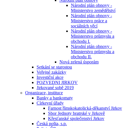
Národní plán obnovy
Národní plán obnovy -
Ministerstvo zemědělství
Národní plán obnovy -
Ministerstvo práce a
sociálních věcí
Národní plán obnovy -
Ministerstvo průmyslu a
obchodu I.
Národní plán obnovy -
Ministerstvo průmyslu a
obchodu II.
Nová zelená úsporám
Setkání se starostou
Veřejné zakázky
Investiční akce
POZVEDNI JIRKOV
Jirkované sobě 2019
Organizace, instituce
Banky a bankomaty
Církevní úřady
Farnost římskokatolická-děkanství Jirkov
Sbor Jednoty bratrské v Jirkově
Křesťanské společenství Jirkov
Česká pošta, s.p.