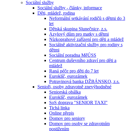
Sociální služby
Sociální služby - články, informace
Děti, mládež, rodina
Neformální setkávání rodičů s dětmi do 3
let
Dětská skupina Slunečnice, z.s.
Azylový dům pro matky s dětmi
Nízkoprahové zařízení pro děti a mládež
Sociálně aktivizační služby pro rodiny s
dětmi
Sociální poradna MěÚSS
Centrum duševního zdraví pro děti a
mládež
Raná péče pro děti do 7 let
Euroklíč, eurozámek
Potravinová banka DŽBÁNSKO, z.s.
Senioři, osoby zdravotně znevýhodněné
Seniorská obálka
Euroklíč, eurozámek
SoS doprava "SENIOR TAXI"
Tichá linka
Online přepis
Domov pro seniory
Domov pro osoby se zdravotním
postižením