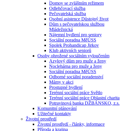
Domov se zvláštním režimem
Odlehčovací služba
Pečovatelská služba
Osobní asistence Důstojný život
Dům s pečovatelskou službou
Mládežnická
Nájemní bydlení pro seniory
Sociální poradna MěÚSS
Spolek Prohandicap Jirkov
Klub aktivních seniorů
Osoby ohrožené sociálním vyloučením
Azylový dům pro muže a ženy
Noclehárna pro muže a ženy
Sociální poradna MěÚSS
Odborné sociální poradenství
Mámy v akci
Prostupné bydlení
Terénní sociální práce Světlo
Terénní sociální práce Oblastní charita
Potravinová banka DŽBÁNSKO, z.s.
Komunitní plánování
Užitečné kontakty
Životní prostředí
Životní prostředí - články, informace
Příroda a krajina