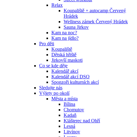
Relax
Koupaliště + autocamp Červený
Hrádek
Wellness zámek Červený Hrádek
Sauna Jirkov
Kam na noc?
Kam na jídlo?
Pro děti
Koupaliště
Dětská hřiště
Jirkovší maskoti
Co se kde děje
Kalendář akcí
Kalendář akcí DSO
Sponzoři kulturních akcí
Sledujte nás
Výlety po okolí
Města a místa
Bílina
Chomutov
Kadaň
Klášterec nad Ohří
Lesná
Litvínov