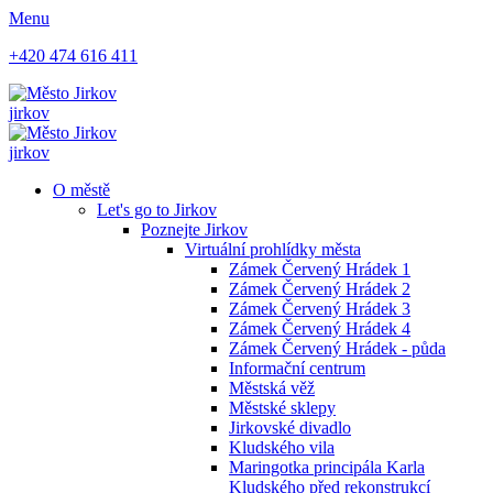
Menu
+420 474 616 411
jirkov
jirkov
O městě
Let's go to Jirkov
Poznejte Jirkov
Virtuální prohlídky města
Zámek Červený Hrádek 1
Zámek Červený Hrádek 2
Zámek Červený Hrádek 3
Zámek Červený Hrádek 4
Zámek Červený Hrádek - půda
Informační centrum
Městská věž
Městské sklepy
Jirkovské divadlo
Kludského vila
Maringotka principála Karla
Kludského před rekonstrukcí