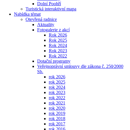
Dolní Poohří
Turistická interaktivní mapa
Nabídka témat
Otevřená radnice
Aktuality
Fotogalerie z akcí
Rok 2026
Rok 2025
Rok 2024
Rok 2023
Rok 2022
Dotační programy
Veřejnoprávní smlouvy dle zákona č. 250⁄2000
Sb.
rok 2026
rok 2025
rok 2024
rok 2023
rok 2022
rok 2021
rok 2020
rok 2019
rok 2018
rok 2017
rok 2016