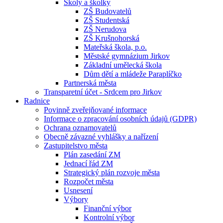
Školy a školky
ZŠ Budovatelů
ZŠ Studentská
ZŠ Nerudova
ZŠ Krušnohorská
Mateřská škola, p.o.
Městské gymnázium Jirkov
Základní umělecká škola
Dům dětí a mládeže Paraplíčko
Partnerská města
Transparetní účet - Srdcem pro Jirkov
Radnice
Povinně zveřejňované informace
Informace o zpracování osobních údajů (GDPR)
Ochrana oznamovatelů
Obecně závazné vyhlášky a nařízení
Zastupitelstvo města
Plán zasedání ZM
Jednací řád ZM
Strategický plán rozvoje města
Rozpočet města
Usnesení
Výbory
Finanční výbor
Kontrolní výbor