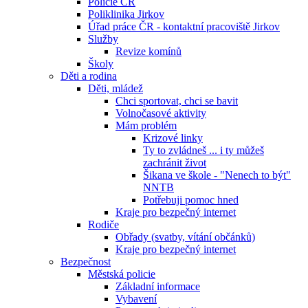
Policie ČR
Poliklinika Jirkov
Úřad práce ČR - kontaktní pracoviště Jirkov
Služby
Revize komínů
Školy
Děti a rodina
Děti, mládež
Chci sportovat, chci se bavit
Volnočasové aktivity
Mám problém
Krizové linky
Ty to zvládneš ... i ty můžeš
zachránit život
Šikana ve škole - "Nenech to být"
NNTB
Potřebuji pomoc hned
Kraje pro bezpečný internet
Rodiče
Obřady (svatby, vítání občánků)
Kraje pro bezpečný internet
Bezpečnost
Městská policie
Základní informace
Vybavení