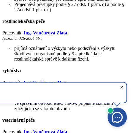
Projednává přestupky podle § 27 odst. 1 písm. q) a podle §
27a odst. 1 písm. n)
rostlinolékařská péče
Pracovník:
Ing. Vančurová Zlata
(zákon č. 326/2004 Sb.)
přijímá oznámení o výskytu nebo podezření z výskytu
škodlivých organismů podle § 9 a předkládá je
rostlinolékařské správě k dalšímu řízení.
rybářství
Pracovník:
Ing. Vančurová Zlata
(zákon č. 99/2004 Sb.)
vydává rybářské lístky pro občany ČR s trvalým bydlištěm
ve správním obvodu MěÚ Jirkov, případně cizincům
zdržujícím se v tomto obvodu
veterinární péče
Pracovník:
Ing. Vančurová Zlata