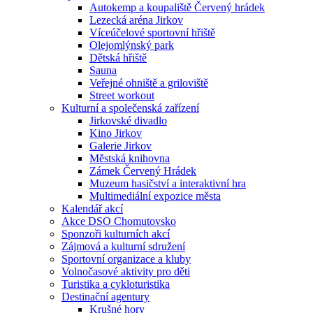
Autokemp a koupaliště Červený hrádek
Lezecká aréna Jirkov
Víceúčelové sportovní hřiště
Olejomlýnský park
Dětská hřiště
Sauna
Veřejné ohniště a griloviště
Street workout
Kulturní a společenská zařízení
Jirkovské divadlo
Kino Jirkov
Galerie Jirkov
Městská knihovna
Zámek Červený Hrádek
Muzeum hasičství a interaktivní hra
Multimediální expozice města
Kalendář akcí
Akce DSO Chomutovsko
Sponzoři kulturních akcí
Zájmová a kulturní sdružení
Sportovní organizace a kluby
Volnočasové aktivity pro děti
Turistika a cykloturistika
Destinační agentury
Krušné hory