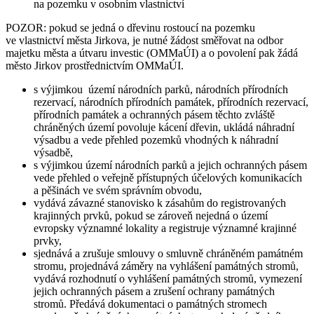
na pozemku v osobním vlastnictví
POZOR: pokud se jedná o dřevinu rostoucí na pozemku
ve vlastnictví města Jirkova, je nutné žádost směřovat na odbor
majetku města a útvaru investic (OMMaÚI) a o povolení pak žádá
město Jirkov prostřednictvím OMMaÚI.
s výjimkou území národních parků, národních přírodních
rezervací, národních přírodních památek, přírodních rezervací,
přírodních památek a ochranných pásem těchto zvláště
chráněných území povoluje kácení dřevin, ukládá náhradní
výsadbu a vede přehled pozemků vhodných k náhradní
výsadbě,
s výjimkou území národních parků a jejich ochranných pásem
vede přehled o veřejně přístupných účelových komunikacích
a pěšinách ve svém správním obvodu,
vydává závazné stanovisko k zásahům do registrovaných
krajinných prvků, pokud se zároveň nejedná o území
evropsky významné lokality a registruje významné krajinné
prvky,
sjednává a zrušuje smlouvy o smluvně chráněném památném
stromu, projednává záměry na vyhlášení památných stromů,
vydává rozhodnutí o vyhlášení památných stromů, vymezení
jejich ochranných pásem a zrušení ochrany památných
stromů. Předává dokumentaci o památných stromech