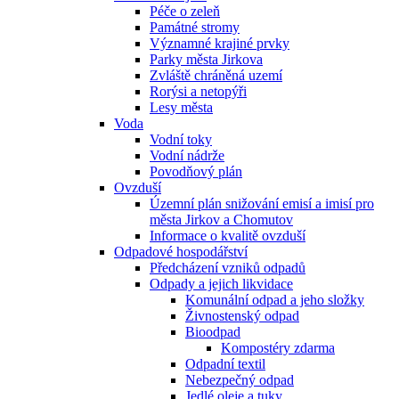
Péče o zeleň
Památné stromy
Významné krajiné prvky
Parky města Jirkova
Zvláště chráněná uzemí
Rorýsi a netopýři
Lesy města
Voda
Vodní toky
Vodní nádrže
Povodňový plán
Ovzduší
Územní plán snižování emisí a imisí pro
města Jirkov a Chomutov
Informace o kvalitě ovzduší
Odpadové hospodářství
Předcházení vzniků odpadů
Odpady a jejich likvidace
Komunální odpad a jeho složky
Živnostenský odpad
Bioodpad
Kompostéry zdarma
Odpadní textil
Nebezpečný odpad
Jedlé oleje a tuky