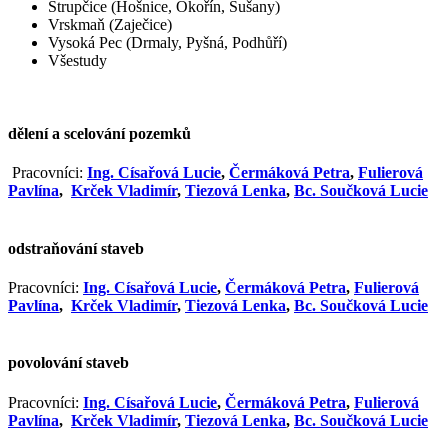
Strupčice (Hošnice, Okořín, Sušany)
Vrskmaň (Zaječice)
Vysoká Pec (Drmaly, Pyšná, Podhůří)
Všestudy
dělení a scelování pozemků
Pracovníci:
Ing. Císařová Lucie
,
Čermáková Petra
,
Fulierová
Pavlína
,
Krček Vladimír
,
Tiezová Lenka
,
Bc. Součková Lucie
odstraňování staveb
Pracovníci:
Ing. Císařová Lucie
,
Čermáková Petra
,
Fulierová
Pavlína
,
Krček Vladimír
,
Tiezová Lenka
,
Bc. Součková Lucie
povolování staveb
Pracovníci:
Ing. Císařová Lucie
,
Čermáková Petra
,
Fulierová
Pavlína
,
Krček Vladimír
,
Tiezová Lenka
,
Bc. Součková Lucie