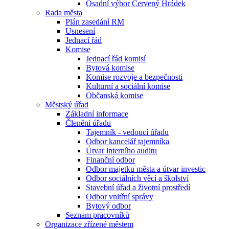
Osadní výbor Červený Hrádek
Rada města
Plán zasedání RM
Usnesení
Jednací řád
Komise
Jednací řád komisí
Bytová komise
Komise rozvoje a bezpečnosti
Kulturní a sociální komise
Občanská komise
Městský úřad
Základní informace
Členění úřadu
Tajemník - vedoucí úřadu
Odbor kancelář tajemníka
Útvar interního auditu
Finanční odbor
Odbor majetku města a útvar investic
Odbor sociálních věcí a školství
Stavební úřad a životní prostředí
Odbor vnitřní správy
Bytový odbor
Seznam pracovníků
Organizace zřízené městem