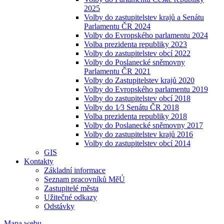
2025
Volby do zastupitelstev krajů a Senátu
Parlamentu ČR 2024
Volby do Evropského parlamentu 2024
Volba prezidenta republiky 2023
Volby do zastupitelstev obcí 2022
Volby do Poslanecké sněmovny
Parlamentu ČR 2021
Volby do Zastupitelstev krajů 2020
Volby do Evropského parlamentu 2019
Volby do zastupitelstev obcí 2018
Volby do 1⁄3 Senátu ČR 2018
Volba prezidenta republiky 2018
Volby do Poslanecké sněmovny 2017
Volby do zastupitelstev krajů 2016
Volby do zastupitelstev obcí 2014
GIS
Kontakty
Základní informace
Seznam pracovníků MěÚ
Zastupitelé města
Užitečné odkazy
Odstávky
Mapa webu