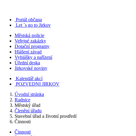
Portál občana
Let ´s go to Jirkov
Městská policie
Veřejné zakázky
Dotační programy
Hlášení závad
Vyhlášky a nařízení
Úřední deska
Jirkovské noviny
Kalendář akcí
POZVEDNI JIRKOV
Úvodní stránka
Radnice
Městský úřad
Členění úřadu
Stavební úřad a životní prostředí
Činnosti
Činnosti