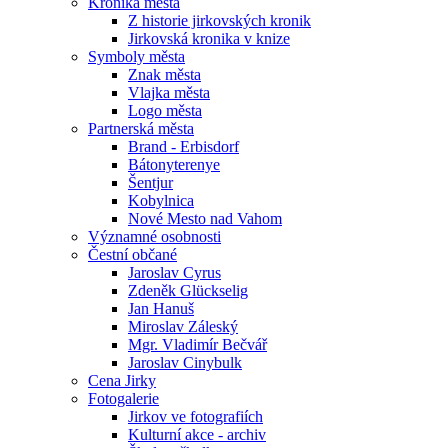
Kronika města
Z historie jirkovských kronik
Jirkovská kronika v knize
Symboly města
Znak města
Vlajka města
Logo města
Partnerská města
Brand - Erbisdorf
Bátonyterenye
Šentjur
Kobylnica
Nové Mesto nad Vahom
Významné osobnosti
Čestní občané
Jaroslav Cyrus
Zdeněk Glückselig
Jan Hanuš
Miroslav Záleský
Mgr. Vladimír Bečvář
Jaroslav Cinybulk
Cena Jirky
Fotogalerie
Jirkov ve fotografiích
Kulturní akce - archiv