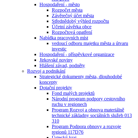
Hospodaření - město
Rozpočet města
Závěrečný účet města
Střednědobý výhled rozpočtu
Účetní závěrka obce
Rozpočtová opatření
Nabídka pracovních míst
vedoucí odboru majetku města a útvaru
investic
Hospodaření - příspěvkové organizace
Jirkovské noviny
Hlášení závad, podněty
Rozvoj a podnikání
Strategické dokumenty města, dlouhodobé
koncepty
Dotační projekty
Fond malých projektů
Národní program podpory cestovního
ruchu v regionech
Program Rozvoj a obnova materiálně
technické základny sociálních služeb 013
310
Program Podpora obnovy a rozvoje
regionů 117D76
Ústecký kraj