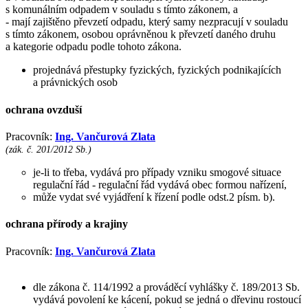
s komunálním odpadem v souladu s tímto zákonem, a
- mají zajištěno převzetí odpadu, který samy nezpracují v souladu
s tímto zákonem, osobou oprávněnou k převzetí daného druhu
a kategorie odpadu podle tohoto zákona.
projednává přestupky fyzických, fyzických podnikajících
a právnických osob
ochrana ovzduší
Pracovník:
Ing. Vančurová Zlata
(zák. č. 201/2012 Sb.)
je-li to třeba, vydává pro případy vzniku smogové situace
regulační řád - regulační řád vydává obec formou nařízení,
může vydat své vyjádření k řízení podle odst.2 písm. b).
ochrana přírody a krajiny
Pracovník:
Ing. Vančurová Zlata
dle zákona č. 114/1992 a prováděcí vyhlášky č. 189/2013 Sb.
vydává povolení ke kácení, pokud se jedná o dřevinu rostoucí