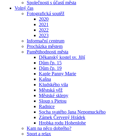
Společnosti s účastí města
Volný čas
Fotografická soutěž
2020
2021
2022
2023
Informační centrum
Procházka městem
Pamětihodnosti města
Děkanský kostel sv. Jiljí
Dům čp. 15
Dům čp. 19
Kaple Panny Marie
Kašna
Kludského vila
Městská věž
Městské sklepy
Sloup s Pietou
Radnice
Socha svatého Jana Nepomuckého
Zámek Červený Hrádek
Hrobka rodu Hohenlohe
Kam na něco dobrého?
Sport a relax