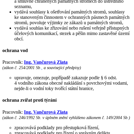
a smluvně chráněných památných stromech do ústředního
seznamu,
vydává souhlasy k ošetřování památných stromů, souhlasy
ke stanoveným činnostem v ochranných pásmech památných
stromů, povoluje výjimky ze zákazů u památných stromů,
vydává souhlas ke zřizování nebo rušení veřejně přístupných
účelových komunikací, stezek a pěšin mimo zastavěné území
obcí.
ochrana vod
Pracovník:
Ing. Vančurová Zlata
(zákon č. 254/2001 Sb
.,
a související předpisy)
upravuje, omezuje, popřípadě zakazuje podle § 6 odst.
4 vodního zákona obecné nakládání s povrchovými vodami,
nejde-li o vodní toky tvořící státní hranice,
ochrana zvířat proti týrání
Pracovník:
Ing. Vančurová Zlata
(zákon č. 246/1992 Sb. v úplném znění vyhlášeno zákonem č. 149/2004 Sb
.
)
zpracovává podklady pro přestupková řízení,
zpracovává podklady pro řízení o správním deliktu,