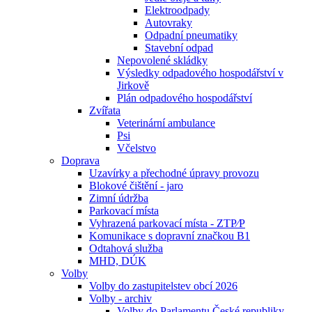
Elektroodpady
Autovraky
Odpadní pneumatiky
Stavební odpad
Nepovolené skládky
Výsledky odpadového hospodářství v
Jirkově
Plán odpadového hospodářství
Zvířata
Veterinární ambulance
Psi
Včelstvo
Doprava
Uzavírky a přechodné úpravy provozu
Blokové čištění - jaro
Zimní údržba
Parkovací místa
Vyhrazená parkovací místa - ZTP⁄P
Komunikace s dopravní značkou B1
Odtahová služba
MHD, DÚK
Volby
Volby do zastupitelstev obcí 2026
Volby - archiv
Volby do Parlamentu České republiky