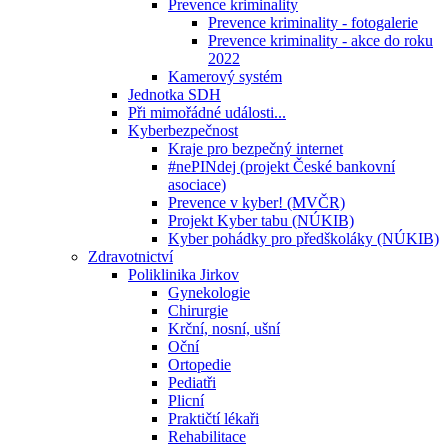
Prevence kriminality
Prevence kriminality - fotogalerie
Prevence kriminality - akce do roku
2022
Kamerový systém
Jednotka SDH
Při mimořádné události...
Kyberbezpečnost
Kraje pro bezpečný internet
#nePINdej (projekt České bankovní
asociace)
Prevence v kyber! (MVČR)
Projekt Kyber tabu (NÚKIB)
Kyber pohádky pro předškoláky (NÚKIB)
Zdravotnictví
Poliklinika Jirkov
Gynekologie
Chirurgie
Krční, nosní, ušní
Oční
Ortopedie
Pediatři
Plicní
Praktičtí lékaři
Rehabilitace