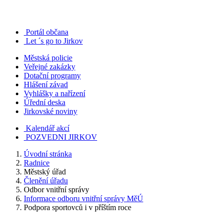
Portál občana
Let ´s go to Jirkov
Městská policie
Veřejné zakázky
Dotační programy
Hlášení závad
Vyhlášky a nařízení
Úřední deska
Jirkovské noviny
Kalendář akcí
POZVEDNI JIRKOV
Úvodní stránka
Radnice
Městský úřad
Členění úřadu
Odbor vnitřní správy
Informace odboru vnitřní správy MěÚ
Podpora sportovců i v příštím roce