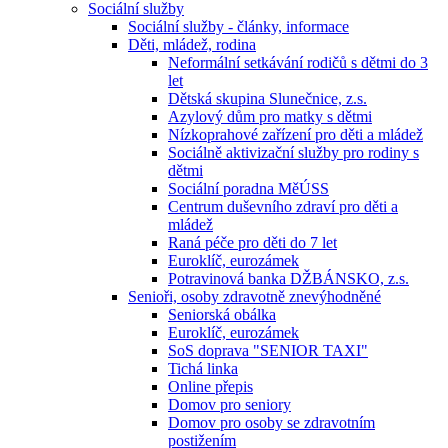
Sociální služby
Sociální služby - články, informace
Děti, mládež, rodina
Neformální setkávání rodičů s dětmi do 3
let
Dětská skupina Slunečnice, z.s.
Azylový dům pro matky s dětmi
Nízkoprahové zařízení pro děti a mládež
Sociálně aktivizační služby pro rodiny s
dětmi
Sociální poradna MěÚSS
Centrum duševního zdraví pro děti a
mládež
Raná péče pro děti do 7 let
Euroklíč, eurozámek
Potravinová banka DŽBÁNSKO, z.s.
Senioři, osoby zdravotně znevýhodněné
Seniorská obálka
Euroklíč, eurozámek
SoS doprava "SENIOR TAXI"
Tichá linka
Online přepis
Domov pro seniory
Domov pro osoby se zdravotním
postižením