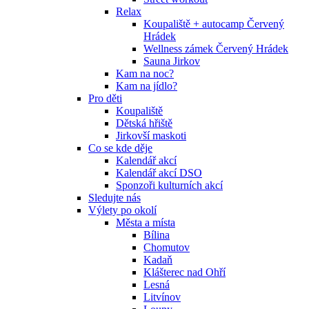
Relax
Koupaliště + autocamp Červený
Hrádek
Wellness zámek Červený Hrádek
Sauna Jirkov
Kam na noc?
Kam na jídlo?
Pro děti
Koupaliště
Dětská hřiště
Jirkovší maskoti
Co se kde děje
Kalendář akcí
Kalendář akcí DSO
Sponzoři kulturních akcí
Sledujte nás
Výlety po okolí
Města a místa
Bílina
Chomutov
Kadaň
Klášterec nad Ohří
Lesná
Litvínov