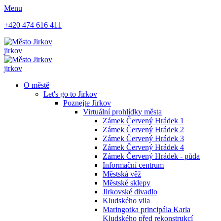
Menu
+420 474 616 411
jirkov
jirkov
O městě
Let's go to Jirkov
Poznejte Jirkov
Virtuální prohlídky města
Zámek Červený Hrádek 1
Zámek Červený Hrádek 2
Zámek Červený Hrádek 3
Zámek Červený Hrádek 4
Zámek Červený Hrádek - půda
Informační centrum
Městská věž
Městské sklepy
Jirkovské divadlo
Kludského vila
Maringotka principála Karla
Kludského před rekonstrukcí