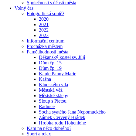
Společnosti s účastí města
Volný čas
Fotografická soutěž
2020
2021
2022
2023
Informační centrum
Procházka městem
Pamětihodnosti města
Děkanský kostel sv. Jiljí
Dům čp. 15
Dům čp. 19
Kaple Panny Marie
Kašna
Kludského vila
Městská věž
Městské sklepy
Sloup s Pietou
Radnice
Socha svatého Jana Nepomuckého
Zámek Červený Hrádek
Hrobka rodu Hohenlohe
Kam na něco dobrého?
Sport a relax