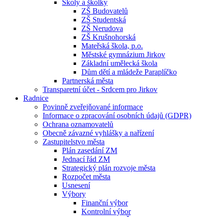
Školy a školky
ZŠ Budovatelů
ZŠ Studentská
ZŠ Nerudova
ZŠ Krušnohorská
Mateřská škola, p.o.
Městské gymnázium Jirkov
Základní umělecká škola
Dům dětí a mládeže Paraplíčko
Partnerská města
Transparetní účet - Srdcem pro Jirkov
Radnice
Povinně zveřejňované informace
Informace o zpracování osobních údajů (GDPR)
Ochrana oznamovatelů
Obecně závazné vyhlášky a nařízení
Zastupitelstvo města
Plán zasedání ZM
Jednací řád ZM
Strategický plán rozvoje města
Rozpočet města
Usnesení
Výbory
Finanční výbor
Kontrolní výbor