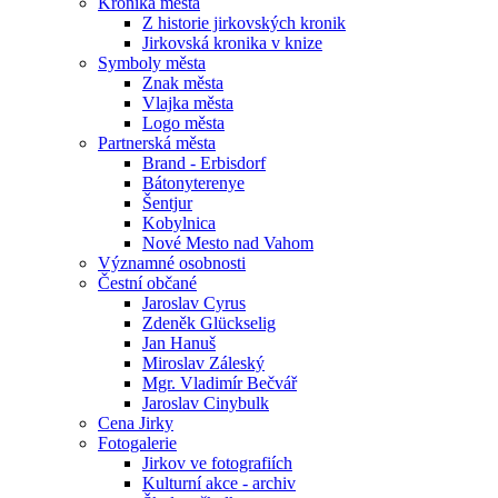
Kronika města
Z historie jirkovských kronik
Jirkovská kronika v knize
Symboly města
Znak města
Vlajka města
Logo města
Partnerská města
Brand - Erbisdorf
Bátonyterenye
Šentjur
Kobylnica
Nové Mesto nad Vahom
Významné osobnosti
Čestní občané
Jaroslav Cyrus
Zdeněk Glückselig
Jan Hanuš
Miroslav Záleský
Mgr. Vladimír Bečvář
Jaroslav Cinybulk
Cena Jirky
Fotogalerie
Jirkov ve fotografiích
Kulturní akce - archiv