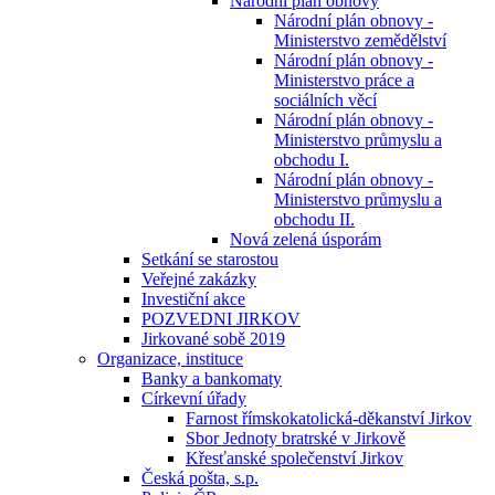
Národní plán obnovy
Národní plán obnovy -
Ministerstvo zemědělství
Národní plán obnovy -
Ministerstvo práce a
sociálních věcí
Národní plán obnovy -
Ministerstvo průmyslu a
obchodu I.
Národní plán obnovy -
Ministerstvo průmyslu a
obchodu II.
Nová zelená úsporám
Setkání se starostou
Veřejné zakázky
Investiční akce
POZVEDNI JIRKOV
Jirkované sobě 2019
Organizace, instituce
Banky a bankomaty
Církevní úřady
Farnost římskokatolická-děkanství Jirkov
Sbor Jednoty bratrské v Jirkově
Křesťanské společenství Jirkov
Česká pošta, s.p.