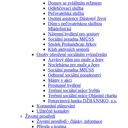
Domov se zvláštním režimem
Odlehčovací služba
Pečovatelská služba
Osobní asistence Důstojný život
Dům s pečovatelskou službou
Mládežnická
Nájemní bydlení pro seniory
Sociální poradna MěÚSS
Spolek Prohandicap Jirkov
Klub aktivních seniorů
Osoby ohrožené sociálním vyloučením
Azylový dům pro muže a ženy
Noclehárna pro muže a ženy
Sociální poradna MěÚSS
Odborné sociální poradenství
Mámy v akci
Prostupné bydlení
Terénní sociální práce Světlo
Terénní sociální práce Oblastní charita
Potravinová banka DŽBÁNSKO, z.s.
Komunitní plánování
Užitečné kontakty
Životní prostředí
Životní prostředí - články, informace
Příroda a krajina