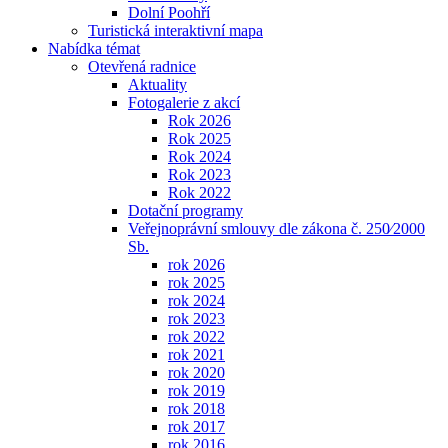
Dolní Poohří
Turistická interaktivní mapa
Nabídka témat
Otevřená radnice
Aktuality
Fotogalerie z akcí
Rok 2026
Rok 2025
Rok 2024
Rok 2023
Rok 2022
Dotační programy
Veřejnoprávní smlouvy dle zákona č. 250⁄2000
Sb.
rok 2026
rok 2025
rok 2024
rok 2023
rok 2022
rok 2021
rok 2020
rok 2019
rok 2018
rok 2017
rok 2016