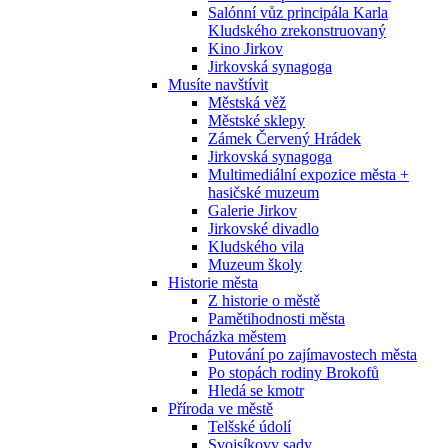
Salónní vůz principála Karla
Kludského zrekonstruovaný
Kino Jirkov
Jirkovská synagoga
Musíte navštívit
Městská věž
Městské sklepy
Zámek Červený Hrádek
Jirkovská synagoga
Multimediální expozice města +
hasičské muzeum
Galerie Jirkov
Jirkovské divadlo
Kludského vila
Muzeum školy
Historie města
Z historie o městě
Pamětihodnosti města
Procházka městem
Putování po zajímavostech města
Po stopách rodiny Brokofů
Hledá se kmotr
Příroda ve městě
Telšské údolí
Svojsíkovy sady