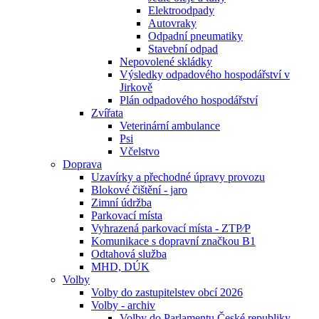
Elektroodpady
Autovraky
Odpadní pneumatiky
Stavební odpad
Nepovolené skládky
Výsledky odpadového hospodářství v
Jirkově
Plán odpadového hospodářství
Zvířata
Veterinární ambulance
Psi
Včelstvo
Doprava
Uzavírky a přechodné úpravy provozu
Blokové čištění - jaro
Zimní údržba
Parkovací místa
Vyhrazená parkovací místa - ZTP⁄P
Komunikace s dopravní značkou B1
Odtahová služba
MHD, DÚK
Volby
Volby do zastupitelstev obcí 2026
Volby - archiv
Volby do Parlamentu České republiky