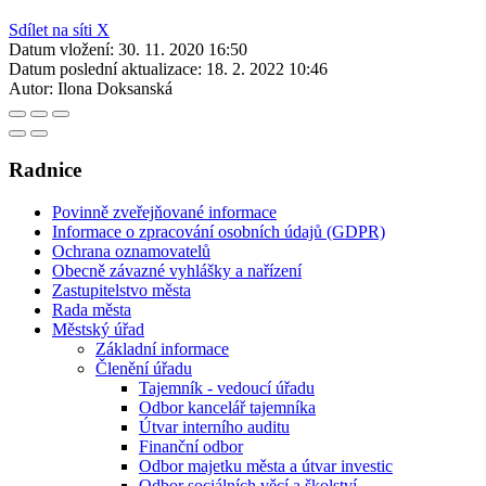
Sdílet na síti X
Datum vložení:
30. 11. 2020 16:50
Datum poslední aktualizace:
18. 2. 2022 10:46
Autor:
Ilona Doksanská
Radnice
Povinně zveřejňované informace
Informace o zpracování osobních údajů (GDPR)
Ochrana oznamovatelů
Obecně závazné vyhlášky a nařízení
Zastupitelstvo města
Rada města
Městský úřad
Základní informace
Členění úřadu
Tajemník - vedoucí úřadu
Odbor kancelář tajemníka
Útvar interního auditu
Finanční odbor
Odbor majetku města a útvar investic
Odbor sociálních věcí a školství