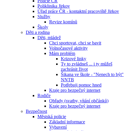
Policie ČR
Poliklinika Jirkov
Úřad práce ČR - kontaktní pracoviště Jirkov
Služby
Revize komínů
Školy
Děti a rodina
Děti, mládež
Chci sportovat, chci se bavit
Volnočasové aktivity
Mám problém
Krizové linky
Ty to zvládneš ... i ty můžeš
zachránit život
Šikana ve škole - "Nenech to být"
NNTB
Potřebuji pomoc hned
Kraje pro bezpečný internet
Rodiče
Obřady (svatby, vítání občánků)
Kraje pro bezpečný internet
Bezpečnost
Městská policie
Základní informace
Vybavení