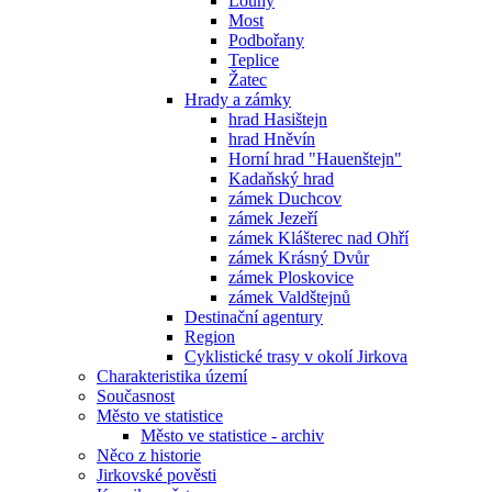
Louny
Most
Podbořany
Teplice
Žatec
Hrady a zámky
hrad Hasištejn
hrad Hněvín
Horní hrad "Hauenštejn"
Kadaňský hrad
zámek Duchcov
zámek Jezeří
zámek Klášterec nad Ohří
zámek Krásný Dvůr
zámek Ploskovice
zámek Valdštejnů
Destinační agentury
Region
Cyklistické trasy v okolí Jirkova
Charakteristika území
Současnost
Město ve statistice
Město ve statistice - archiv
Něco z historie
Jirkovské pověsti