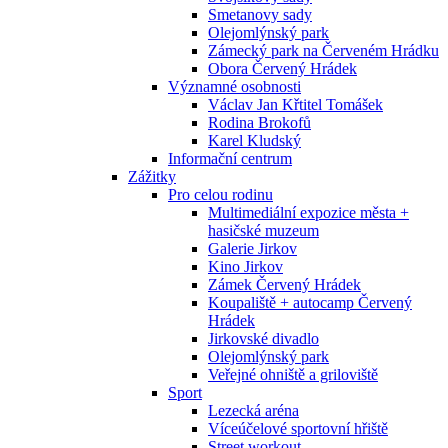
Smetanovy sady
Olejomlýnský park
Zámecký park na Červeném Hrádku
Obora Červený Hrádek
Významné osobnosti
Václav Jan Křtitel Tomášek
Rodina Brokofů
Karel Kludský
Informační centrum
Zážitky
Pro celou rodinu
Multimediální expozice města +
hasičské muzeum
Galerie Jirkov
Kino Jirkov
Zámek Červený Hrádek
Koupaliště + autocamp Červený
Hrádek
Jirkovské divadlo
Olejomlýnský park
Veřejné ohniště a griloviště
Sport
Lezecká aréna
Víceúčelové sportovní hřiště
Street workout