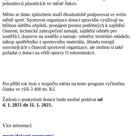
jednotlivců působících ve městě Jirkov.
Město se tímto způsobem snaží dlouhodobě podporovat ve svém
městě sport. Sportovní organizace dotaci zpravidla využívají na
běžnou údržbu objektů, pronájem prostor potřebných k zajištění
činnosti, technické zabezpečení turnajů, zajištění odměn pro
soutěžící, dopravu na soutěže a turnaje, odměny trenérům mládeže,
nákup spotřebního a sportovního materiálu, úhradu energií
souvisejících s činností sportovní organizace, ale mohou si také
požádat o dotaci na větší opravy či rekonstrukce.
Pro příští rok byla z rozpočtu města na tento program vyčleněna
částka ve výši 3 400 tis. Kč.
Žádosti o poskytnutí dotace bude možné podávat
od
4. 1. 2021 do 11. 1. 2021.
Více informací:
mesto/dotacni-programy/