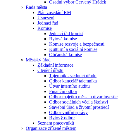
Osadní výbor Červený Hrádek
Rada města
Plán zasedání RM
Usnesení
Jednací řád
Komise
Jednací řád komisí
Bytová komise
Komise rozvoje a bezpečnosti
Kulturní a sociální komise
Občanská komise
Městský úřad
Základní informace
Členění úřadu
Tajemník - vedoucí úřadu
Odbor kancelář tajemníka
Útvar interního auditu
Finanční odbor
Odbor majetku města a útvar investic
Odbor sociálních věcí a školství
Stavební úřad a životní prostředí
Odbor vnitřní správy
Bytový odbor
Seznam pracovníků
Organizace zřízené městem