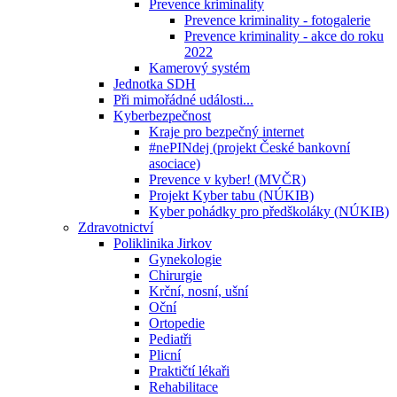
Prevence kriminality
Prevence kriminality - fotogalerie
Prevence kriminality - akce do roku
2022
Kamerový systém
Jednotka SDH
Při mimořádné události...
Kyberbezpečnost
Kraje pro bezpečný internet
#nePINdej (projekt České bankovní
asociace)
Prevence v kyber! (MVČR)
Projekt Kyber tabu (NÚKIB)
Kyber pohádky pro předškoláky (NÚKIB)
Zdravotnictví
Poliklinika Jirkov
Gynekologie
Chirurgie
Krční, nosní, ušní
Oční
Ortopedie
Pediatři
Plicní
Praktičtí lékaři
Rehabilitace