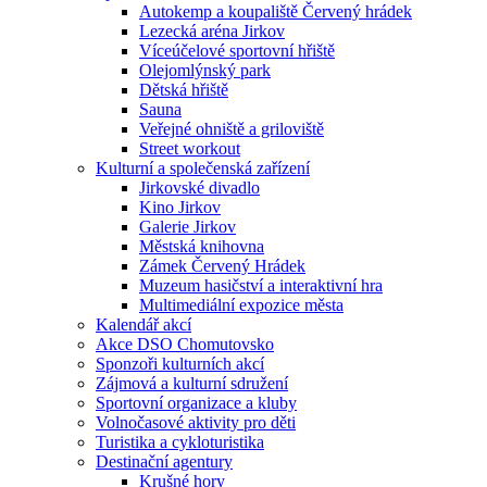
Autokemp a koupaliště Červený hrádek
Lezecká aréna Jirkov
Víceúčelové sportovní hřiště
Olejomlýnský park
Dětská hřiště
Sauna
Veřejné ohniště a griloviště
Street workout
Kulturní a společenská zařízení
Jirkovské divadlo
Kino Jirkov
Galerie Jirkov
Městská knihovna
Zámek Červený Hrádek
Muzeum hasičství a interaktivní hra
Multimediální expozice města
Kalendář akcí
Akce DSO Chomutovsko
Sponzoři kulturních akcí
Zájmová a kulturní sdružení
Sportovní organizace a kluby
Volnočasové aktivity pro děti
Turistika a cykloturistika
Destinační agentury
Krušné hory