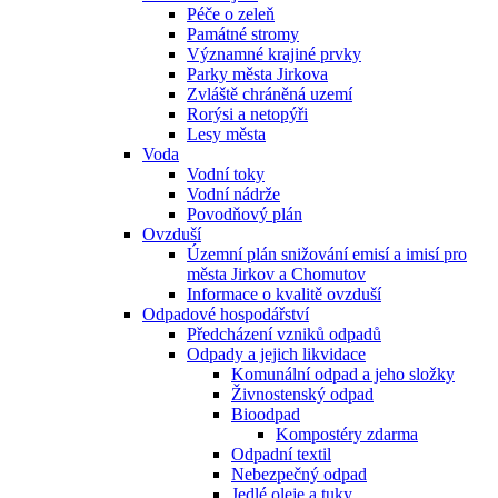
Péče o zeleň
Památné stromy
Významné krajiné prvky
Parky města Jirkova
Zvláště chráněná uzemí
Rorýsi a netopýři
Lesy města
Voda
Vodní toky
Vodní nádrže
Povodňový plán
Ovzduší
Územní plán snižování emisí a imisí pro
města Jirkov a Chomutov
Informace o kvalitě ovzduší
Odpadové hospodářství
Předcházení vzniků odpadů
Odpady a jejich likvidace
Komunální odpad a jeho složky
Živnostenský odpad
Bioodpad
Kompostéry zdarma
Odpadní textil
Nebezpečný odpad
Jedlé oleje a tuky