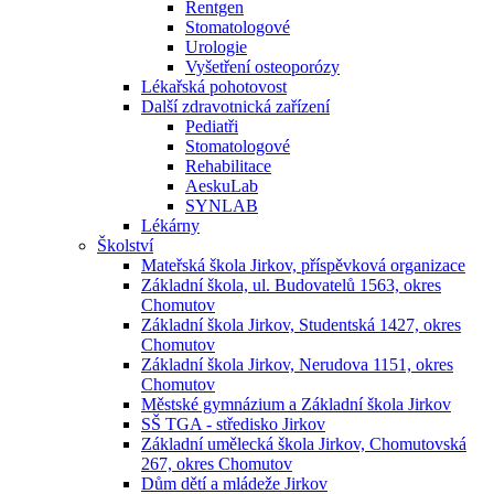
Rentgen
Stomatologové
Urologie
Vyšetření osteoporózy
Lékařská pohotovost
Další zdravotnická zařízení
Pediatři
Stomatologové
Rehabilitace
AeskuLab
SYNLAB
Lékárny
Školství
Mateřská škola Jirkov, příspěvková organizace
Základní škola, ul. Budovatelů 1563, okres
Chomutov
Základní škola Jirkov, Studentská 1427, okres
Chomutov
Základní škola Jirkov, Nerudova 1151, okres
Chomutov
Městské gymnázium a Základní škola Jirkov
SŠ TGA - středisko Jirkov
Základní umělecká škola Jirkov, Chomutovská
267, okres Chomutov
Dům dětí a mládeže Jirkov