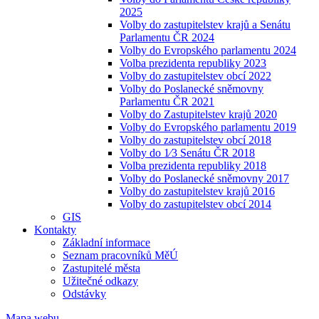
2025
Volby do zastupitelstev krajů a Senátu
Parlamentu ČR 2024
Volby do Evropského parlamentu 2024
Volba prezidenta republiky 2023
Volby do zastupitelstev obcí 2022
Volby do Poslanecké sněmovny
Parlamentu ČR 2021
Volby do Zastupitelstev krajů 2020
Volby do Evropského parlamentu 2019
Volby do zastupitelstev obcí 2018
Volby do 1⁄3 Senátu ČR 2018
Volba prezidenta republiky 2018
Volby do Poslanecké sněmovny 2017
Volby do zastupitelstev krajů 2016
Volby do zastupitelstev obcí 2014
GIS
Kontakty
Základní informace
Seznam pracovníků MěÚ
Zastupitelé města
Užitečné odkazy
Odstávky
Mapa webu