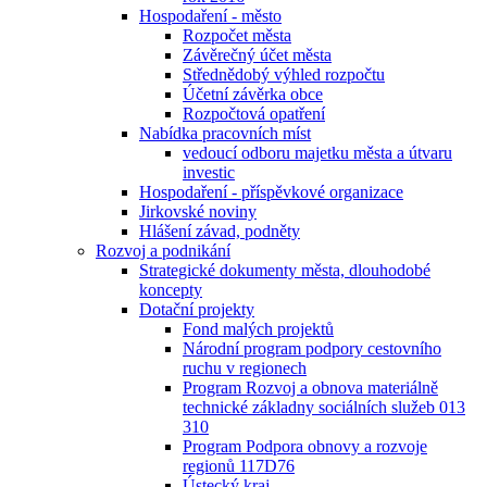
Hospodaření - město
Rozpočet města
Závěrečný účet města
Střednědobý výhled rozpočtu
Účetní závěrka obce
Rozpočtová opatření
Nabídka pracovních míst
vedoucí odboru majetku města a útvaru
investic
Hospodaření - příspěvkové organizace
Jirkovské noviny
Hlášení závad, podněty
Rozvoj a podnikání
Strategické dokumenty města, dlouhodobé
koncepty
Dotační projekty
Fond malých projektů
Národní program podpory cestovního
ruchu v regionech
Program Rozvoj a obnova materiálně
technické základny sociálních služeb 013
310
Program Podpora obnovy a rozvoje
regionů 117D76
Ústecký kraj