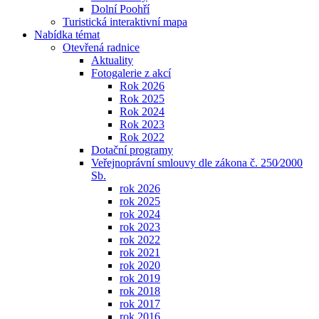
Dolní Poohří
Turistická interaktivní mapa
Nabídka témat
Otevřená radnice
Aktuality
Fotogalerie z akcí
Rok 2026
Rok 2025
Rok 2024
Rok 2023
Rok 2022
Dotační programy
Veřejnoprávní smlouvy dle zákona č. 250⁄2000
Sb.
rok 2026
rok 2025
rok 2024
rok 2023
rok 2022
rok 2021
rok 2020
rok 2019
rok 2018
rok 2017
rok 2016