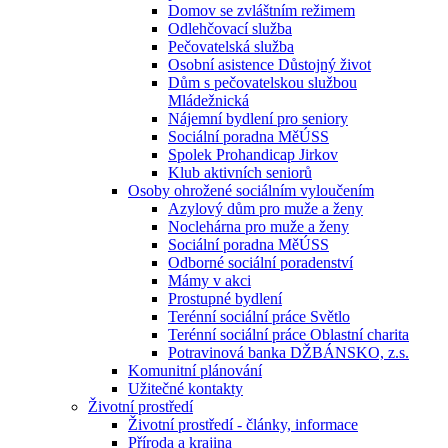
Domov se zvláštním režimem
Odlehčovací služba
Pečovatelská služba
Osobní asistence Důstojný život
Dům s pečovatelskou službou
Mládežnická
Nájemní bydlení pro seniory
Sociální poradna MěÚSS
Spolek Prohandicap Jirkov
Klub aktivních seniorů
Osoby ohrožené sociálním vyloučením
Azylový dům pro muže a ženy
Noclehárna pro muže a ženy
Sociální poradna MěÚSS
Odborné sociální poradenství
Mámy v akci
Prostupné bydlení
Terénní sociální práce Světlo
Terénní sociální práce Oblastní charita
Potravinová banka DŽBÁNSKO, z.s.
Komunitní plánování
Užitečné kontakty
Životní prostředí
Životní prostředí - články, informace
Příroda a krajina