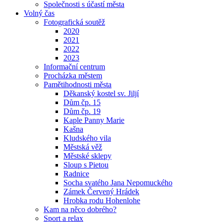
Společnosti s účastí města
Volný čas
Fotografická soutěž
2020
2021
2022
2023
Informační centrum
Procházka městem
Pamětihodnosti města
Děkanský kostel sv. Jiljí
Dům čp. 15
Dům čp. 19
Kaple Panny Marie
Kašna
Kludského vila
Městská věž
Městské sklepy
Sloup s Pietou
Radnice
Socha svatého Jana Nepomuckého
Zámek Červený Hrádek
Hrobka rodu Hohenlohe
Kam na něco dobrého?
Sport a relax