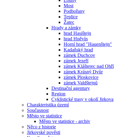
Louny
Most
Podbořany
Teplice
Žatec
Hrady a zámky
hrad Hasištejn
hrad Hněvín
Horní hrad "Hauenštejn"
Kadaňský hrad
zámek Duchcov
zámek Jezeří
zámek Klášterec nad Ohří
zámek Krásný Dvůr
zámek Ploskovice
zámek Valdštejnů
Destinační agentury
Region
Cyklistické trasy v okolí Jirkova
Charakteristika území
Současnost
Město ve statistice
Město ve statistice - archiv
Něco z historie
Jirkovské pověsti