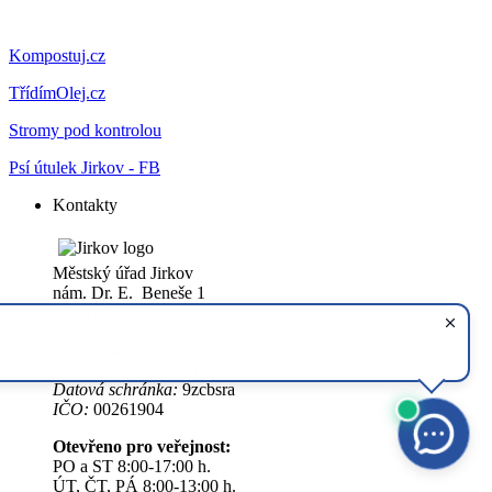
Kompostuj.cz
TřídímOlej.cz
Stromy pod kontrolou
Psí útulek Jirkov - FB
Kontakty
Městský úřad Jirkov
nám. Dr. E. Beneše 1
431 11 Jirkov
Telefon
: 474 616 411
E-mail:
podatelna@jirkov.cz
Datová schránka:
9zcbsra
IČO:
00261904
Otevřeno pro veřejnost:
PO a ST 8:00-17:00 h.
ÚT, ČT, PÁ 8:00-13:00 h.