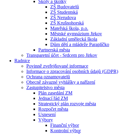
Školy a školky
ZŠ Budovatelů
ZŠ Studentská
ZŠ Nerudova
ZŠ Krušnohorská
Mateřská škola, p.o.
Městské gymnázium Jirkov
Základní umělecká škola
Dům dětí a mládeže Paraplíčko
Partnerská města
Transparetní účet - Srdcem pro Jirkov
Radnice
Povinně zveřejňované informace
Informace o zpracování osobních údajů (GDPR)
Ochrana oznamovatelů
Obecně závazné vyhlášky a nařízení
Zastupitelstvo města
Plán zasedání ZM
Jednací řád ZM
Strategický plán rozvoje města
Rozpočet města
Usnesení
Výbory
Finanční výbor
Kontrolní výbor