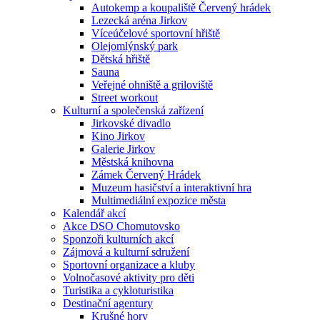
Autokemp a koupaliště Červený hrádek
Lezecká aréna Jirkov
Víceúčelové sportovní hřiště
Olejomlýnský park
Dětská hřiště
Sauna
Veřejné ohniště a griloviště
Street workout
Kulturní a společenská zařízení
Jirkovské divadlo
Kino Jirkov
Galerie Jirkov
Městská knihovna
Zámek Červený Hrádek
Muzeum hasičství a interaktivní hra
Multimediální expozice města
Kalendář akcí
Akce DSO Chomutovsko
Sponzoři kulturních akcí
Zájmová a kulturní sdružení
Sportovní organizace a kluby
Volnočasové aktivity pro děti
Turistika a cykloturistika
Destinační agentury
Krušné hory