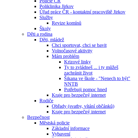
Policie ČR
Poliklinika Jirkov
Úřad práce ČR - kontaktní pracoviště Jirkov
Služby
Revize komínů
Školy
Děti a rodina
Děti, mládež
Chci sportovat, chci se bavit
Volnočasové aktivity
Mám problém
Krizové linky
Ty to zvládneš ... i ty můžeš
zachránit život
Šikana ve škole - "Nenech to být"
NNTB
Potřebuji pomoc hned
Kraje pro bezpečný internet
Rodiče
Obřady (svatby, vítání občánků)
Kraje pro bezpečný internet
Bezpečnost
Městská policie
Základní informace
Vybavení