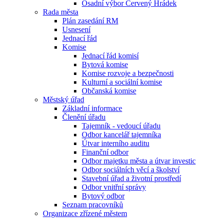
Osadní výbor Červený Hrádek
Rada města
Plán zasedání RM
Usnesení
Jednací řád
Komise
Jednací řád komisí
Bytová komise
Komise rozvoje a bezpečnosti
Kulturní a sociální komise
Občanská komise
Městský úřad
Základní informace
Členění úřadu
Tajemník - vedoucí úřadu
Odbor kancelář tajemníka
Útvar interního auditu
Finanční odbor
Odbor majetku města a útvar investic
Odbor sociálních věcí a školství
Stavební úřad a životní prostředí
Odbor vnitřní správy
Bytový odbor
Seznam pracovníků
Organizace zřízené městem