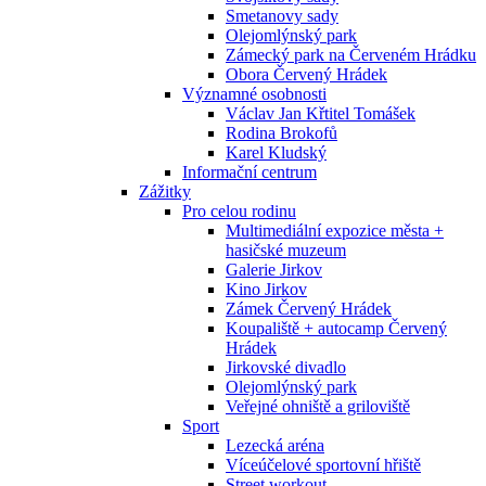
Smetanovy sady
Olejomlýnský park
Zámecký park na Červeném Hrádku
Obora Červený Hrádek
Významné osobnosti
Václav Jan Křtitel Tomášek
Rodina Brokofů
Karel Kludský
Informační centrum
Zážitky
Pro celou rodinu
Multimediální expozice města +
hasičské muzeum
Galerie Jirkov
Kino Jirkov
Zámek Červený Hrádek
Koupaliště + autocamp Červený
Hrádek
Jirkovské divadlo
Olejomlýnský park
Veřejné ohniště a griloviště
Sport
Lezecká aréna
Víceúčelové sportovní hřiště
Street workout