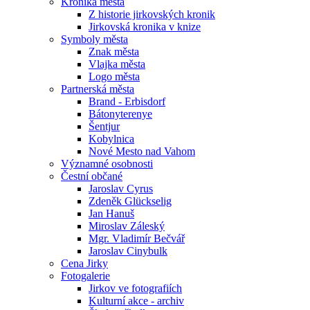
Kronika města
Z historie jirkovských kronik
Jirkovská kronika v knize
Symboly města
Znak města
Vlajka města
Logo města
Partnerská města
Brand - Erbisdorf
Bátonyterenye
Šentjur
Kobylnica
Nové Mesto nad Vahom
Významné osobnosti
Čestní občané
Jaroslav Cyrus
Zdeněk Glückselig
Jan Hanuš
Miroslav Záleský
Mgr. Vladimír Bečvář
Jaroslav Cinybulk
Cena Jirky
Fotogalerie
Jirkov ve fotografiích
Kulturní akce - archiv