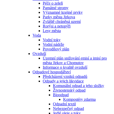
Péče o zeleň
Památné stromy
Významné krajiné prvky
Parky města Jirkova
Zvláště chráněná uzemí
Rorýsi a netopýři
Lesy města
Voda
Vodní toky
Vodní nádrže
Povodňový plán
Ovzduší
Územní plán snižování emisí a imisí pro
města Jirkov a Chomutov
Informace o kvalitě ovzduší
Odpadové hospodářství
Předcházení vzniků odpadů
Odpady a jejich likvidace
Komunální odpad a jeho složky
Živnostenský odpad
Bioodpad
Kompostéry zdarma
Odpadní textil
Nebezpečný odpad
Jedlé oleje a tuky