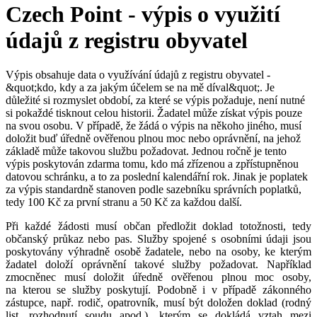
Czech Point - výpis o využití
údajů z registru obyvatel
Výpis obsahuje data o využívání údajů z registru obyvatel -
&quot;kdo, kdy a za jakým účelem se na mě díval&quot;. Je
důležité si rozmyslet období, za které se výpis požaduje, není nutné
si pokaždé tisknout celou historii. Žadatel může získat výpis pouze
na svou osobu. V případě, že žádá o výpis na někoho jiného, musí
doložit buď úředně ověřenou plnou moc nebo oprávnění, na jehož
základě může takovou službu požadovat. Jednou ročně je tento
výpis poskytován zdarma tomu, kdo má zřízenou a zpřístupněnou
datovou schránku, a to za poslední kalendářní rok. Jinak je poplatek
za výpis standardně stanoven podle sazebníku správních poplatků,
tedy 100 Kč za první stranu a 50 Kč za každou další.
Při každé žádosti musí občan předložit doklad totožnosti, tedy
občanský průkaz nebo pas. Služby spojené s osobními údaji jsou
poskytovány výhradně osobě žadatele, nebo na osoby, ke kterým
žadatel doloží oprávnění takové služby požadovat. Například
zmocněnec musí doložit úředně ověřenou plnou moc osoby,
na kterou se služby poskytují. Podobně i v případě zákonného
zástupce, např. rodič, opatrovník, musí být doložen doklad (rodný
list, rozhodnutí soudu apod.), kterým se dokládá vztah mezi