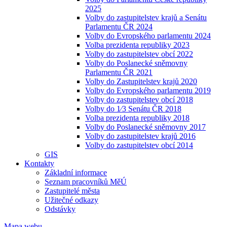
2025
Volby do zastupitelstev krajů a Senátu
Parlamentu ČR 2024
Volby do Evropského parlamentu 2024
Volba prezidenta republiky 2023
Volby do zastupitelstev obcí 2022
Volby do Poslanecké sněmovny
Parlamentu ČR 2021
Volby do Zastupitelstev krajů 2020
Volby do Evropského parlamentu 2019
Volby do zastupitelstev obcí 2018
Volby do 1⁄3 Senátu ČR 2018
Volba prezidenta republiky 2018
Volby do Poslanecké sněmovny 2017
Volby do zastupitelstev krajů 2016
Volby do zastupitelstev obcí 2014
GIS
Kontakty
Základní informace
Seznam pracovníků MěÚ
Zastupitelé města
Užitečné odkazy
Odstávky
Mapa webu