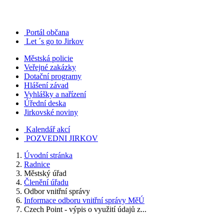
Portál občana
Let ´s go to Jirkov
Městská policie
Veřejné zakázky
Dotační programy
Hlášení závad
Vyhlášky a nařízení
Úřední deska
Jirkovské noviny
Kalendář akcí
POZVEDNI JIRKOV
Úvodní stránka
Radnice
Městský úřad
Členění úřadu
Odbor vnitřní správy
Informace odboru vnitřní správy MěÚ
Czech Point - výpis o využití údajů z...