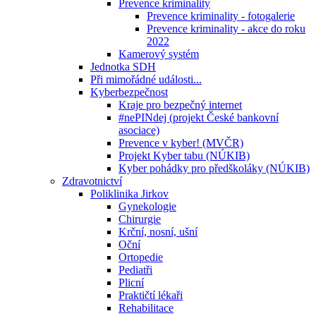
Prevence kriminality
Prevence kriminality - fotogalerie
Prevence kriminality - akce do roku
2022
Kamerový systém
Jednotka SDH
Při mimořádné události...
Kyberbezpečnost
Kraje pro bezpečný internet
#nePINdej (projekt České bankovní
asociace)
Prevence v kyber! (MVČR)
Projekt Kyber tabu (NÚKIB)
Kyber pohádky pro předškoláky (NÚKIB)
Zdravotnictví
Poliklinika Jirkov
Gynekologie
Chirurgie
Krční, nosní, ušní
Oční
Ortopedie
Pediatři
Plicní
Praktičtí lékaři
Rehabilitace