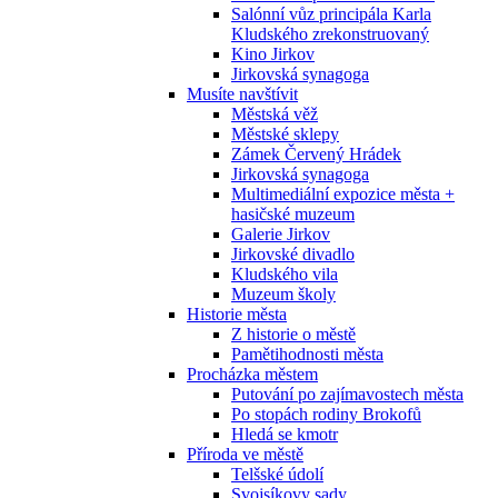
Salónní vůz principála Karla
Kludského zrekonstruovaný
Kino Jirkov
Jirkovská synagoga
Musíte navštívit
Městská věž
Městské sklepy
Zámek Červený Hrádek
Jirkovská synagoga
Multimediální expozice města +
hasičské muzeum
Galerie Jirkov
Jirkovské divadlo
Kludského vila
Muzeum školy
Historie města
Z historie o městě
Pamětihodnosti města
Procházka městem
Putování po zajímavostech města
Po stopách rodiny Brokofů
Hledá se kmotr
Příroda ve městě
Telšské údolí
Svojsíkovy sady