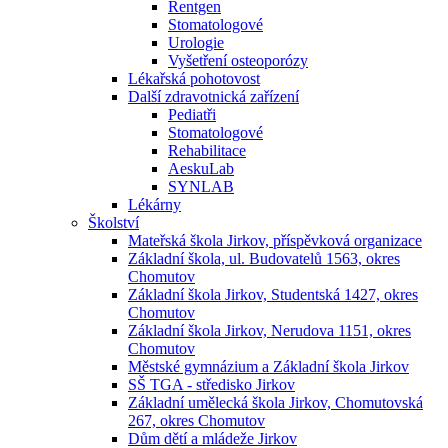
Rentgen
Stomatologové
Urologie
Vyšetření osteoporózy
Lékařská pohotovost
Další zdravotnická zařízení
Pediatři
Stomatologové
Rehabilitace
AeskuLab
SYNLAB
Lékárny
Školství
Mateřská škola Jirkov, příspěvková organizace
Základní škola, ul. Budovatelů 1563, okres
Chomutov
Základní škola Jirkov, Studentská 1427, okres
Chomutov
Základní škola Jirkov, Nerudova 1151, okres
Chomutov
Městské gymnázium a Základní škola Jirkov
SŠ TGA - středisko Jirkov
Základní umělecká škola Jirkov, Chomutovská
267, okres Chomutov
Dům dětí a mládeže Jirkov