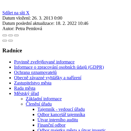
Sdílet na síti X
Datum vložení:
26. 3. 2013 0:00
Datum poslední aktualizace:
18. 2. 2022 10:46
Autor:
Petra Pemlová
Radnice
Povinně zveřejňované informace
Informace o zpracování osobních údajů (GDPR)
Ochrana oznamovatelů
Obecně závazné vyhlášky a nařízení
Zastupitelstvo města
Rada města
Městský úřad
Základní informace
Členění úřadu
Tajemník - vedoucí úřadu
Odbor kancelář tajemníka
Útvar interního auditu
Finanční odbor
Odbor majetku města a útvar investic