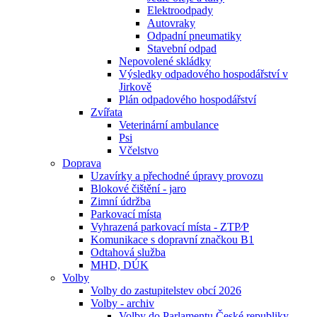
Elektroodpady
Autovraky
Odpadní pneumatiky
Stavební odpad
Nepovolené skládky
Výsledky odpadového hospodářství v
Jirkově
Plán odpadového hospodářství
Zvířata
Veterinární ambulance
Psi
Včelstvo
Doprava
Uzavírky a přechodné úpravy provozu
Blokové čištění - jaro
Zimní údržba
Parkovací místa
Vyhrazená parkovací místa - ZTP⁄P
Komunikace s dopravní značkou B1
Odtahová služba
MHD, DÚK
Volby
Volby do zastupitelstev obcí 2026
Volby - archiv
Volby do Parlamentu České republiky