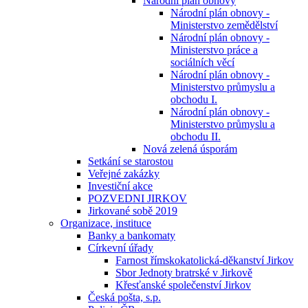
Národní plán obnovy
Národní plán obnovy -
Ministerstvo zemědělství
Národní plán obnovy -
Ministerstvo práce a
sociálních věcí
Národní plán obnovy -
Ministerstvo průmyslu a
obchodu I.
Národní plán obnovy -
Ministerstvo průmyslu a
obchodu II.
Nová zelená úsporám
Setkání se starostou
Veřejné zakázky
Investiční akce
POZVEDNI JIRKOV
Jirkované sobě 2019
Organizace, instituce
Banky a bankomaty
Církevní úřady
Farnost římskokatolická-děkanství Jirkov
Sbor Jednoty bratrské v Jirkově
Křesťanské společenství Jirkov
Česká pošta, s.p.