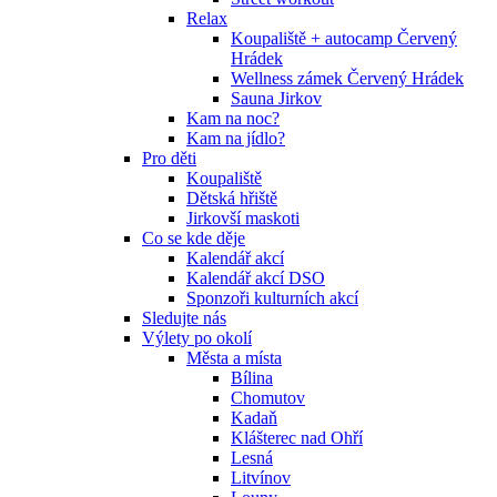
Relax
Koupaliště + autocamp Červený
Hrádek
Wellness zámek Červený Hrádek
Sauna Jirkov
Kam na noc?
Kam na jídlo?
Pro děti
Koupaliště
Dětská hřiště
Jirkovší maskoti
Co se kde děje
Kalendář akcí
Kalendář akcí DSO
Sponzoři kulturních akcí
Sledujte nás
Výlety po okolí
Města a místa
Bílina
Chomutov
Kadaň
Klášterec nad Ohří
Lesná
Litvínov