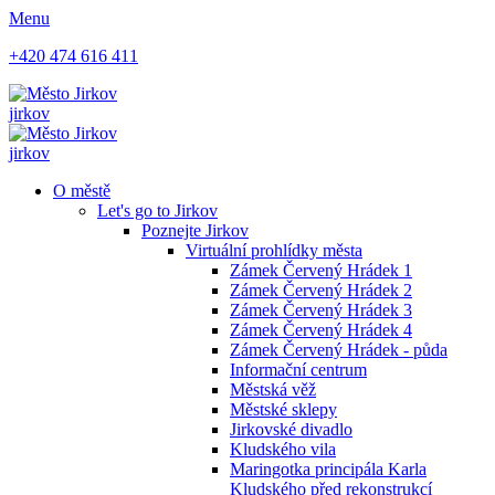
Menu
+420 474 616 411
jirkov
jirkov
O městě
Let's go to Jirkov
Poznejte Jirkov
Virtuální prohlídky města
Zámek Červený Hrádek 1
Zámek Červený Hrádek 2
Zámek Červený Hrádek 3
Zámek Červený Hrádek 4
Zámek Červený Hrádek - půda
Informační centrum
Městská věž
Městské sklepy
Jirkovské divadlo
Kludského vila
Maringotka principála Karla
Kludského před rekonstrukcí