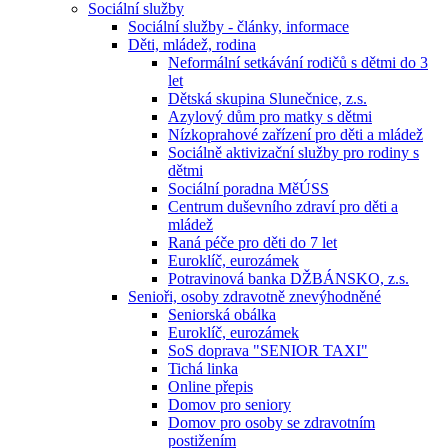
Sociální služby
Sociální služby - články, informace
Děti, mládež, rodina
Neformální setkávání rodičů s dětmi do 3
let
Dětská skupina Slunečnice, z.s.
Azylový dům pro matky s dětmi
Nízkoprahové zařízení pro děti a mládež
Sociálně aktivizační služby pro rodiny s
dětmi
Sociální poradna MěÚSS
Centrum duševního zdraví pro děti a
mládež
Raná péče pro děti do 7 let
Euroklíč, eurozámek
Potravinová banka DŽBÁNSKO, z.s.
Senioři, osoby zdravotně znevýhodněné
Seniorská obálka
Euroklíč, eurozámek
SoS doprava "SENIOR TAXI"
Tichá linka
Online přepis
Domov pro seniory
Domov pro osoby se zdravotním
postižením