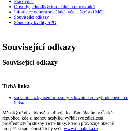
Pracovníci
Obvody jednotlivých sociálních pracovníků
Informace odboru sociálních věcí a školství MěÚ
Související odkazy
Standardy kvality SPO
Související odkazy
Související odkazy
Tichá linka
socialni-sluzby-/seniori-osoby-zdravotne-znevyhodnene/ticha-
linka/
Městský úřad v Jirkově se připojil k dalším úřadům v České
republice, kde si mohou neslyšící vyřídit své záležitosti
prostřednictvím služby Tiché linky, kterou provozuje obecně
prospěšná společnost Tichý svět:
www.tichalinka.cz
.