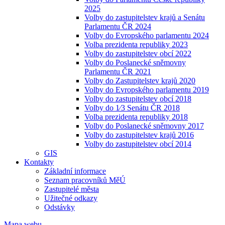
2025
Volby do zastupitelstev krajů a Senátu
Parlamentu ČR 2024
Volby do Evropského parlamentu 2024
Volba prezidenta republiky 2023
Volby do zastupitelstev obcí 2022
Volby do Poslanecké sněmovny
Parlamentu ČR 2021
Volby do Zastupitelstev krajů 2020
Volby do Evropského parlamentu 2019
Volby do zastupitelstev obcí 2018
Volby do 1⁄3 Senátu ČR 2018
Volba prezidenta republiky 2018
Volby do Poslanecké sněmovny 2017
Volby do zastupitelstev krajů 2016
Volby do zastupitelstev obcí 2014
GIS
Kontakty
Základní informace
Seznam pracovníků MěÚ
Zastupitelé města
Užitečné odkazy
Odstávky
Mapa webu