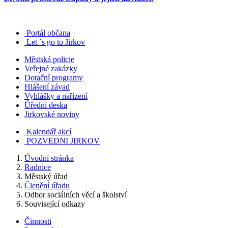
Portál občana
Let ´s go to Jirkov
Městská policie
Veřejné zakázky
Dotační programy
Hlášení závad
Vyhlášky a nařízení
Úřední deska
Jirkovské noviny
Kalendář akcí
POZVEDNI JIRKOV
Úvodní stránka
Radnice
Městský úřad
Členění úřadu
Odbor sociálních věcí a školství
Související odkazy
Činnosti