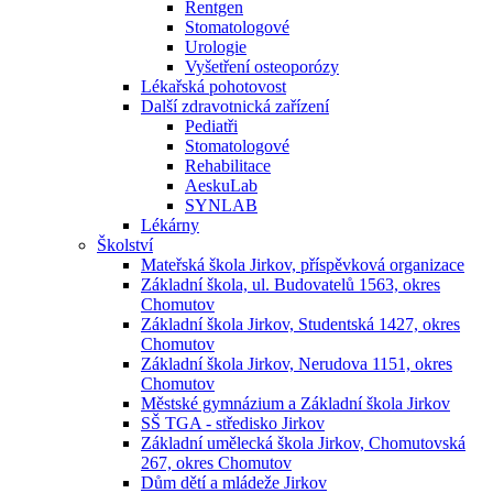
Rentgen
Stomatologové
Urologie
Vyšetření osteoporózy
Lékařská pohotovost
Další zdravotnická zařízení
Pediatři
Stomatologové
Rehabilitace
AeskuLab
SYNLAB
Lékárny
Školství
Mateřská škola Jirkov, příspěvková organizace
Základní škola, ul. Budovatelů 1563, okres
Chomutov
Základní škola Jirkov, Studentská 1427, okres
Chomutov
Základní škola Jirkov, Nerudova 1151, okres
Chomutov
Městské gymnázium a Základní škola Jirkov
SŠ TGA - středisko Jirkov
Základní umělecká škola Jirkov, Chomutovská
267, okres Chomutov
Dům dětí a mládeže Jirkov