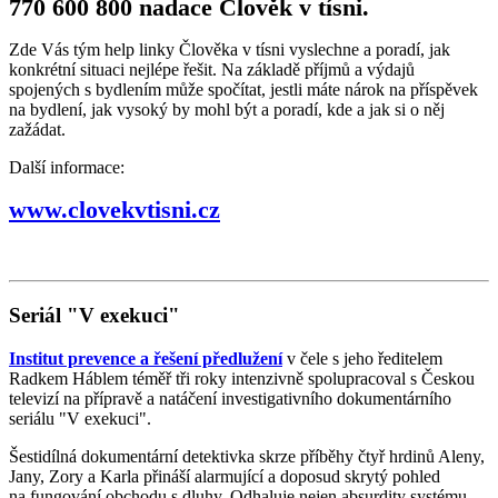
770 600 800 nadace Člověk v tísni.
Zde Vás tým help linky Člověka v tísni vyslechne a poradí, jak
konkrétní situaci nejlépe řešit. Na základě příjmů a výdajů
spojených s bydlením může spočítat, jestli máte nárok na příspěvek
na bydlení, jak vysoký by mohl být a poradí, kde a jak si o něj
zažádat.
Další informace:
www.clovekvtisni.cz
Seriál "V exekuci"
Institut prevence a řešení předlužení
v čele s jeho ředitelem
Radkem Háblem téměř tři roky intenzivně spolupracoval s Českou
televizí na přípravě a natáčení investigativního dokumentárního
seriálu "V exekuci".
Šestidílná dokumentární detektivka skrze příběhy čtyř hrdinů Aleny,
Jany, Zory a Karla přináší alarmující a doposud skrytý pohled
na fungování obchodu s dluhy. Odhaluje nejen absurdity systému,