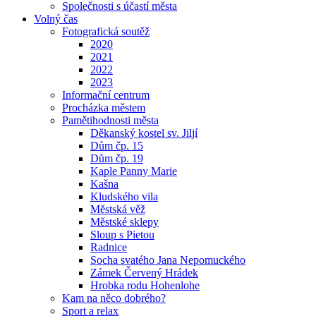
Společnosti s účastí města
Volný čas
Fotografická soutěž
2020
2021
2022
2023
Informační centrum
Procházka městem
Pamětihodnosti města
Děkanský kostel sv. Jiljí
Dům čp. 15
Dům čp. 19
Kaple Panny Marie
Kašna
Kludského vila
Městská věž
Městské sklepy
Sloup s Pietou
Radnice
Socha svatého Jana Nepomuckého
Zámek Červený Hrádek
Hrobka rodu Hohenlohe
Kam na něco dobrého?
Sport a relax