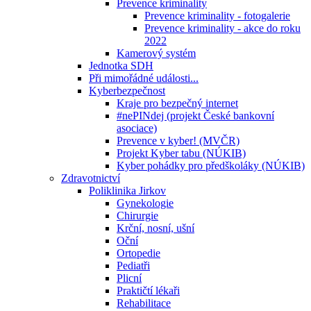
Prevence kriminality
Prevence kriminality - fotogalerie
Prevence kriminality - akce do roku
2022
Kamerový systém
Jednotka SDH
Při mimořádné události...
Kyberbezpečnost
Kraje pro bezpečný internet
#nePINdej (projekt České bankovní
asociace)
Prevence v kyber! (MVČR)
Projekt Kyber tabu (NÚKIB)
Kyber pohádky pro předškoláky (NÚKIB)
Zdravotnictví
Poliklinika Jirkov
Gynekologie
Chirurgie
Krční, nosní, ušní
Oční
Ortopedie
Pediatři
Plicní
Praktičtí lékaři
Rehabilitace