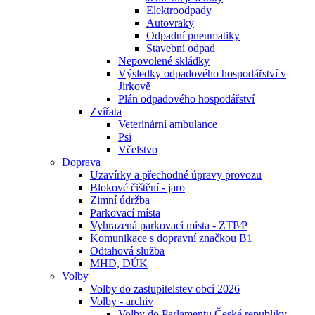
Elektroodpady
Autovraky
Odpadní pneumatiky
Stavební odpad
Nepovolené skládky
Výsledky odpadového hospodářství v
Jirkově
Plán odpadového hospodářství
Zvířata
Veterinární ambulance
Psi
Včelstvo
Doprava
Uzavírky a přechodné úpravy provozu
Blokové čištění - jaro
Zimní údržba
Parkovací místa
Vyhrazená parkovací místa - ZTP⁄P
Komunikace s dopravní značkou B1
Odtahová služba
MHD, DÚK
Volby
Volby do zastupitelstev obcí 2026
Volby - archiv
Volby do Parlamentu České republiky