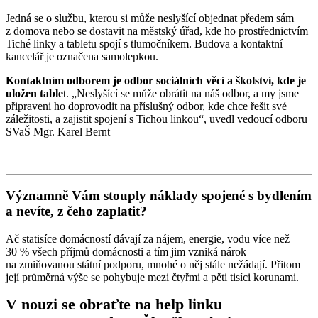
Jedná se o službu, kterou si může neslyšící objednat předem sám
z domova nebo se dostavit na městský úřad, kde ho prostřednictvím
Tiché linky a tabletu spojí s tlumočníkem. Budova a kontaktní
kancelář je označena samolepkou.
Kontaktním odborem je odbor sociálních věcí a školství, kde je
uložen table
t. „Neslyšící se může obrátit na náš odbor, a my jsme
připraveni ho doprovodit na příslušný odbor, kde chce řešit své
záležitosti, a zajistit spojení s Tichou linkou“, uvedl vedoucí odboru
SVaŠ Mgr. Karel Bernt
Významně Vám stouply náklady spojené s bydlením
a nevíte, z čeho zaplatit?
Ač statisíce domácností dávají za nájem, energie, vodu více než
30 % všech příjmů domácnosti a tím jim vzniká nárok
na zmiňovanou státní podporu, mnohé o něj stále nežádají. Přitom
její průměrná výše se pohybuje mezi čtyřmi a pěti tisíci korunami.
V nouzi se obraťte na help linku