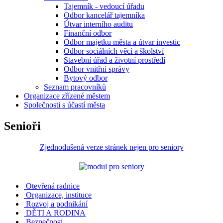
Tajemník - vedoucí úřadu
Odbor kancelář tajemníka
Útvar interního auditu
Finanční odbor
Odbor majetku města a útvar investic
Odbor sociálních věcí a školství
Stavební úřad a životní prostředí
Odbor vnitřní správy
Bytový odbor
Seznam pracovníků
Organizace zřízené městem
Společnosti s účastí města
Senioři
Zjednodušená verze stránek nejen pro seniory
Otevřená radnice
Organizace, instituce
Rozvoj a podnikání
DĚTI A RODINA
Bezpečnost