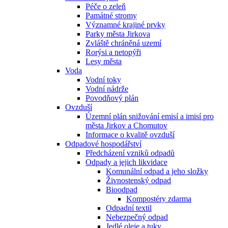
Péče o zeleň
Památné stromy
Významné krajiné prvky
Parky města Jirkova
Zvláště chráněná uzemí
Rorýsi a netopýři
Lesy města
Voda
Vodní toky
Vodní nádrže
Povodňový plán
Ovzduší
Územní plán snižování emisí a imisí pro
města Jirkov a Chomutov
Informace o kvalitě ovzduší
Odpadové hospodářství
Předcházení vzniků odpadů
Odpady a jejich likvidace
Komunální odpad a jeho složky
Živnostenský odpad
Bioodpad
Kompostéry zdarma
Odpadní textil
Nebezpečný odpad
Jedlé oleje a tuky