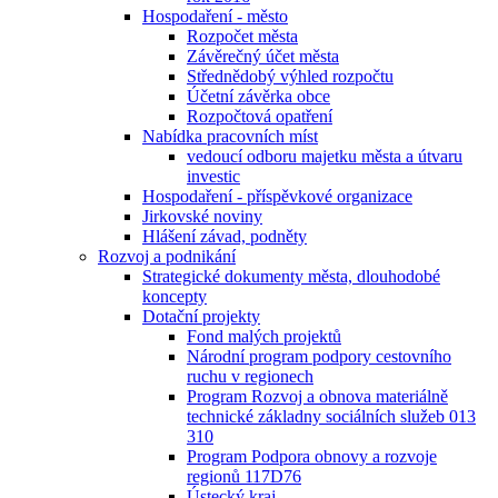
Hospodaření - město
Rozpočet města
Závěrečný účet města
Střednědobý výhled rozpočtu
Účetní závěrka obce
Rozpočtová opatření
Nabídka pracovních míst
vedoucí odboru majetku města a útvaru
investic
Hospodaření - příspěvkové organizace
Jirkovské noviny
Hlášení závad, podněty
Rozvoj a podnikání
Strategické dokumenty města, dlouhodobé
koncepty
Dotační projekty
Fond malých projektů
Národní program podpory cestovního
ruchu v regionech
Program Rozvoj a obnova materiálně
technické základny sociálních služeb 013
310
Program Podpora obnovy a rozvoje
regionů 117D76
Ústecký kraj