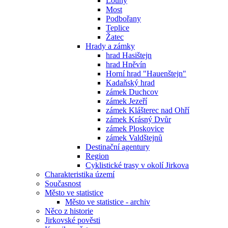
Louny
Most
Podbořany
Teplice
Žatec
Hrady a zámky
hrad Hasištejn
hrad Hněvín
Horní hrad "Hauenštejn"
Kadaňský hrad
zámek Duchcov
zámek Jezeří
zámek Klášterec nad Ohří
zámek Krásný Dvůr
zámek Ploskovice
zámek Valdštejnů
Destinační agentury
Region
Cyklistické trasy v okolí Jirkova
Charakteristika území
Současnost
Město ve statistice
Město ve statistice - archiv
Něco z historie
Jirkovské pověsti