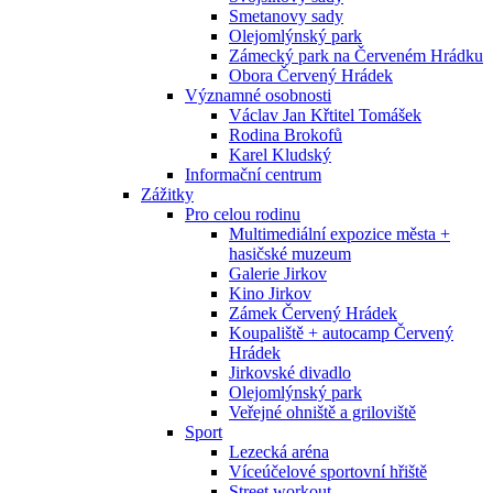
Smetanovy sady
Olejomlýnský park
Zámecký park na Červeném Hrádku
Obora Červený Hrádek
Významné osobnosti
Václav Jan Křtitel Tomášek
Rodina Brokofů
Karel Kludský
Informační centrum
Zážitky
Pro celou rodinu
Multimediální expozice města +
hasičské muzeum
Galerie Jirkov
Kino Jirkov
Zámek Červený Hrádek
Koupaliště + autocamp Červený
Hrádek
Jirkovské divadlo
Olejomlýnský park
Veřejné ohniště a griloviště
Sport
Lezecká aréna
Víceúčelové sportovní hřiště
Street workout