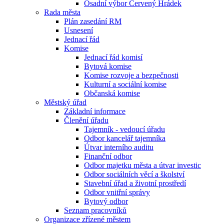
Osadní výbor Červený Hrádek
Rada města
Plán zasedání RM
Usnesení
Jednací řád
Komise
Jednací řád komisí
Bytová komise
Komise rozvoje a bezpečnosti
Kulturní a sociální komise
Občanská komise
Městský úřad
Základní informace
Členění úřadu
Tajemník - vedoucí úřadu
Odbor kancelář tajemníka
Útvar interního auditu
Finanční odbor
Odbor majetku města a útvar investic
Odbor sociálních věcí a školství
Stavební úřad a životní prostředí
Odbor vnitřní správy
Bytový odbor
Seznam pracovníků
Organizace zřízené městem