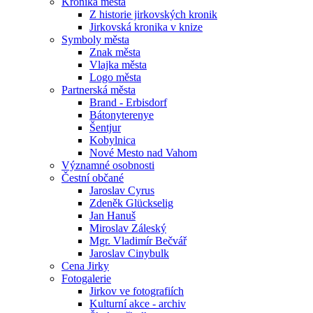
Kronika města
Z historie jirkovských kronik
Jirkovská kronika v knize
Symboly města
Znak města
Vlajka města
Logo města
Partnerská města
Brand - Erbisdorf
Bátonyterenye
Šentjur
Kobylnica
Nové Mesto nad Vahom
Významné osobnosti
Čestní občané
Jaroslav Cyrus
Zdeněk Glückselig
Jan Hanuš
Miroslav Záleský
Mgr. Vladimír Bečvář
Jaroslav Cinybulk
Cena Jirky
Fotogalerie
Jirkov ve fotografiích
Kulturní akce - archiv