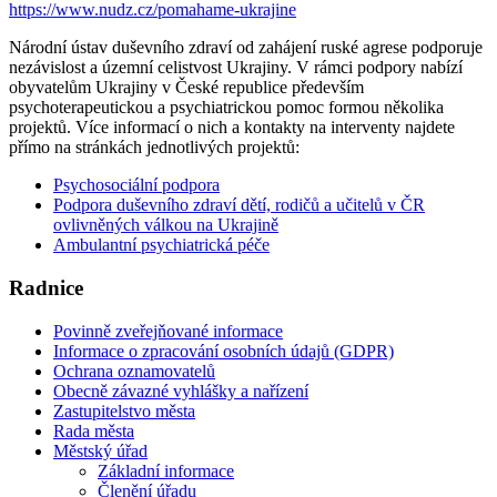
https://www.nudz.cz/pomahame-ukrajine
Národní ústav duševního zdraví od zahájení ruské agrese podporuje
nezávislost a územní celistvost Ukrajiny. V rámci podpory nabízí
obyvatelům Ukrajiny v České republice především
psychoterapeutickou a psychiatrickou pomoc formou několika
projektů. Více informací o nich a kontakty na interventy najdete
přímo na stránkách jednotlivých projektů:
Psychosociální podpora
Podpora duševního zdraví dětí, rodičů a učitelů v ČR
ovlivněných válkou na Ukrajině
Ambulantní psychiatrická péče
Radnice
Povinně zveřejňované informace
Informace o zpracování osobních údajů (GDPR)
Ochrana oznamovatelů
Obecně závazné vyhlášky a nařízení
Zastupitelstvo města
Rada města
Městský úřad
Základní informace
Členění úřadu