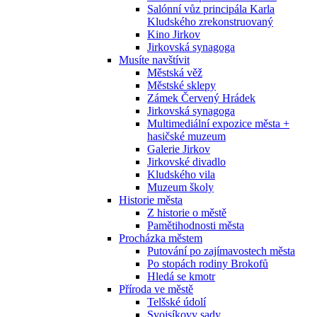
Salónní vůz principála Karla
Kludského zrekonstruovaný
Kino Jirkov
Jirkovská synagoga
Musíte navštívit
Městská věž
Městské sklepy
Zámek Červený Hrádek
Jirkovská synagoga
Multimediální expozice města +
hasičské muzeum
Galerie Jirkov
Jirkovské divadlo
Kludského vila
Muzeum školy
Historie města
Z historie o městě
Pamětihodnosti města
Procházka městem
Putování po zajímavostech města
Po stopách rodiny Brokofů
Hledá se kmotr
Příroda ve městě
Telšské údolí
Svojsíkovy sady