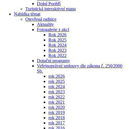
Dolní Poohří
Turistická interaktivní mapa
Nabídka témat
Otevřená radnice
Aktuality
Fotogalerie z akcí
Rok 2026
Rok 2025
Rok 2024
Rok 2023
Rok 2022
Dotační programy
Veřejnoprávní smlouvy dle zákona č. 250⁄2000
Sb.
rok 2026
rok 2025
rok 2024
rok 2023
rok 2022
rok 2021
rok 2020
rok 2019
rok 2018
rok 2017
rok 2016