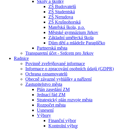
Školy a školky
ZŠ Budovatelů
ZŠ Studentská
ZŠ Nerudova
ZŠ Krušnohorská
Mateřská škola, p.o.
Městské gymnázium Jirkov
Základní umělecká škola
Dům dětí a mládeže Paraplíčko
Partnerská města
Transparetní účet - Srdcem pro Jirkov
Radnice
Povinně zveřejňované informace
Informace o zpracování osobních údajů (GDPR)
Ochrana oznamovatelů
Obecně závazné vyhlášky a nařízení
Zastupitelstvo města
Plán zasedání ZM
Jednací řád ZM
Strategický plán rozvoje města
Rozpočet města
Usnesení
Výbory
Finanční výbor
Kontrolní výbor