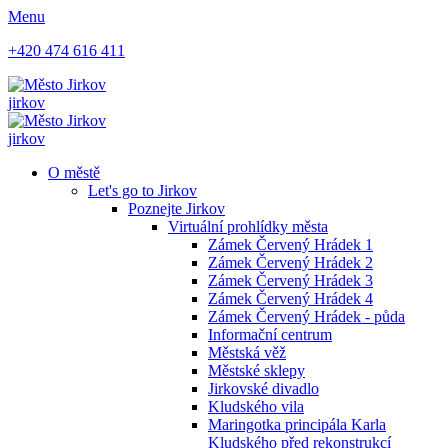
Menu
+420 474 616 411
jirkov
jirkov
O městě
Let's go to Jirkov
Poznejte Jirkov
Virtuální prohlídky města
Zámek Červený Hrádek 1
Zámek Červený Hrádek 2
Zámek Červený Hrádek 3
Zámek Červený Hrádek 4
Zámek Červený Hrádek - půda
Informační centrum
Městská věž
Městské sklepy
Jirkovské divadlo
Kludského vila
Maringotka principála Karla
Kludského před rekonstrukcí