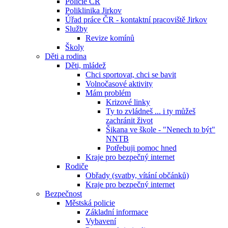
Policie ČR
Poliklinika Jirkov
Úřad práce ČR - kontaktní pracoviště Jirkov
Služby
Revize komínů
Školy
Děti a rodina
Děti, mládež
Chci sportovat, chci se bavit
Volnočasové aktivity
Mám problém
Krizové linky
Ty to zvládneš ... i ty můžeš
zachránit život
Šikana ve škole - "Nenech to být"
NNTB
Potřebuji pomoc hned
Kraje pro bezpečný internet
Rodiče
Obřady (svatby, vítání občánků)
Kraje pro bezpečný internet
Bezpečnost
Městská policie
Základní informace
Vybavení