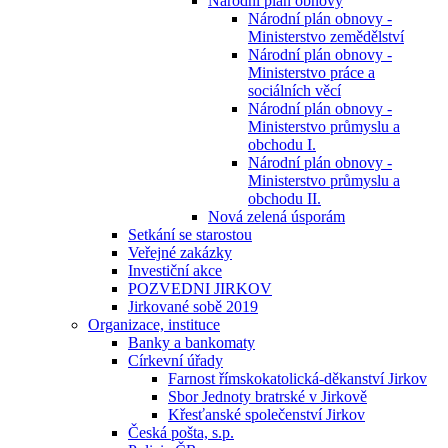
Národní plán obnovy
Národní plán obnovy -
Ministerstvo zemědělství
Národní plán obnovy -
Ministerstvo práce a
sociálních věcí
Národní plán obnovy -
Ministerstvo průmyslu a
obchodu I.
Národní plán obnovy -
Ministerstvo průmyslu a
obchodu II.
Nová zelená úsporám
Setkání se starostou
Veřejné zakázky
Investiční akce
POZVEDNI JIRKOV
Jirkované sobě 2019
Organizace, instituce
Banky a bankomaty
Církevní úřady
Farnost římskokatolická-děkanství Jirkov
Sbor Jednoty bratrské v Jirkově
Křesťanské společenství Jirkov
Česká pošta, s.p.