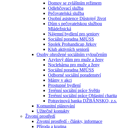
Domov se zvláštním režimem
Odlehčovací služba
Pečovatelská služba
Osobní asistence Důstojný život
Dům s pečovatelskou službou
Mládežnická
Nájemní bydlení pro seniory
Sociální poradna MěÚSS
Spolek Prohandicap Jirkov
Klub aktivních seniorů
Osoby ohrožené sociálním vyloučením
Azylový dům pro muže a ženy
Noclehárna pro muže a ženy
Sociální poradna MěÚSS
Odborné sociální poradenství
Mámy v akci
Prostupné bydlení
Terénní sociální práce Světlo
Terénní sociální práce Oblastní charita
Potravinová banka DŽBÁNSKO, z.s.
Komunitní plánování
Užitečné kontakty
Životní prostředí
Životní prostředí - články, informace
Příroda a krajina