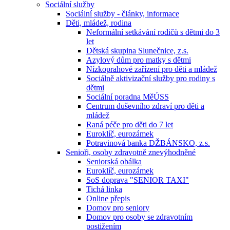
Sociální služby
Sociální služby - články, informace
Děti, mládež, rodina
Neformální setkávání rodičů s dětmi do 3
let
Dětská skupina Slunečnice, z.s.
Azylový dům pro matky s dětmi
Nízkoprahové zařízení pro děti a mládež
Sociálně aktivizační služby pro rodiny s
dětmi
Sociální poradna MěÚSS
Centrum duševního zdraví pro děti a
mládež
Raná péče pro děti do 7 let
Euroklíč, eurozámek
Potravinová banka DŽBÁNSKO, z.s.
Senioři, osoby zdravotně znevýhodněné
Seniorská obálka
Euroklíč, eurozámek
SoS doprava "SENIOR TAXI"
Tichá linka
Online přepis
Domov pro seniory
Domov pro osoby se zdravotním
postižením