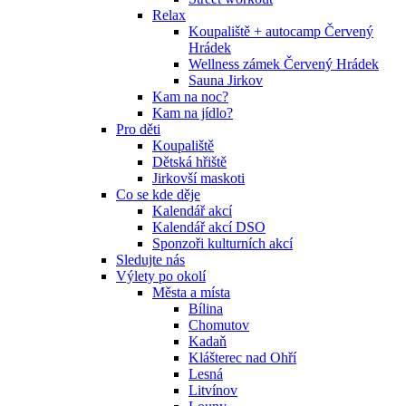
Relax
Koupaliště + autocamp Červený
Hrádek
Wellness zámek Červený Hrádek
Sauna Jirkov
Kam na noc?
Kam na jídlo?
Pro děti
Koupaliště
Dětská hřiště
Jirkovší maskoti
Co se kde děje
Kalendář akcí
Kalendář akcí DSO
Sponzoři kulturních akcí
Sledujte nás
Výlety po okolí
Města a místa
Bílina
Chomutov
Kadaň
Klášterec nad Ohří
Lesná
Litvínov