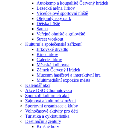
Autokemp a koupaliště Červený hrádek
Lezecká aréna Jirkov
Víceúčelové sportovní hřiště
Olejomlýnský park
Dětská hřiště
Sauna
Veřejné ohniště a griloviště
Street workout
Kulturní a společenská zařízení
Jirkovské divadlo
Kino Jirkov
Galerie Jirkov
Městská knihovna
Zámek Červený Hrádek
Muzeum hasičství a interaktivní hra
Multimediální expozice města
Kalendář akcí
Akce DSO Chomutovsko
Sponzoři kulturních akcí
Zájmová a kulturní sdružení
Sportovní organizace a kluby
Volnočasové aktivity pro děti
Turistika a cykloturistika
Destinační agentury
Krušné hory