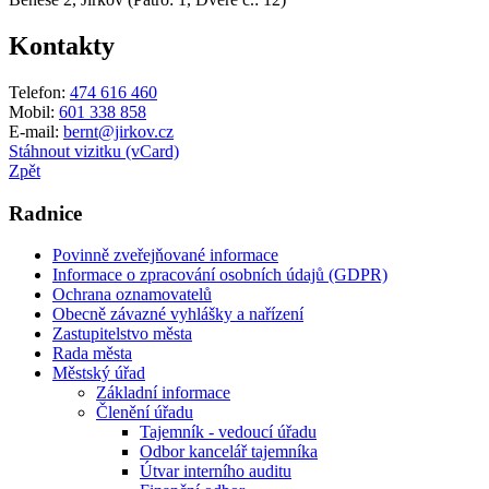
Kontakty
Telefon:
474 616 460
Mobil:
601 338 858
E-mail:
bernt@jirkov.cz
Stáhnout vizitku (vCard)
Zpět
Radnice
Povinně zveřejňované informace
Informace o zpracování osobních údajů (GDPR)
Ochrana oznamovatelů
Obecně závazné vyhlášky a nařízení
Zastupitelstvo města
Rada města
Městský úřad
Základní informace
Členění úřadu
Tajemník - vedoucí úřadu
Odbor kancelář tajemníka
Útvar interního auditu