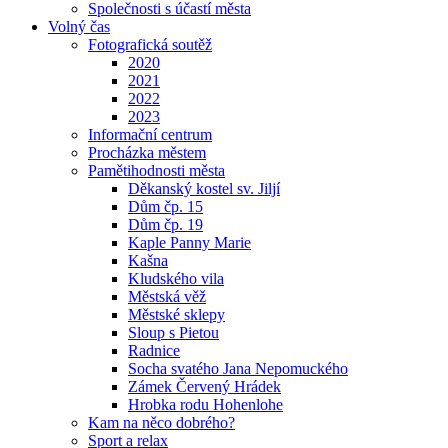
Společnosti s účastí města
Volný čas
Fotografická soutěž
2020
2021
2022
2023
Informační centrum
Procházka městem
Pamětihodnosti města
Děkanský kostel sv. Jiljí
Dům čp. 15
Dům čp. 19
Kaple Panny Marie
Kašna
Kludského vila
Městská věž
Městské sklepy
Sloup s Pietou
Radnice
Socha svatého Jana Nepomuckého
Zámek Červený Hrádek
Hrobka rodu Hohenlohe
Kam na něco dobrého?
Sport a relax