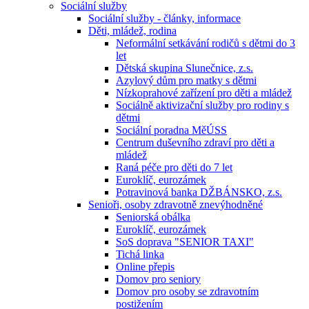
Sociální služby
Sociální služby - články, informace
Děti, mládež, rodina
Neformální setkávání rodičů s dětmi do 3
let
Dětská skupina Slunečnice, z.s.
Azylový dům pro matky s dětmi
Nízkoprahové zařízení pro děti a mládež
Sociálně aktivizační služby pro rodiny s
dětmi
Sociální poradna MěÚSS
Centrum duševního zdraví pro děti a
mládež
Raná péče pro děti do 7 let
Euroklíč, eurozámek
Potravinová banka DŽBÁNSKO, z.s.
Senioři, osoby zdravotně znevýhodněné
Seniorská obálka
Euroklíč, eurozámek
SoS doprava "SENIOR TAXI"
Tichá linka
Online přepis
Domov pro seniory
Domov pro osoby se zdravotním
postižením