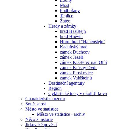
Louny
Most
Podbořany
Teplice
Žatec
Hrady a zámky
hrad Hasištejn
hrad Hněvín
Horní hrad "Hauenštejn"
Kadaňský hrad
zámek Duchcov
zámek Jezeří
zámek Klášterec nad Ohří
zámek Krásný Dvůr
zámek Ploskovice
zámek Valdštejnů
Destinační agentury
Region
Cyklistické trasy v okolí Jirkova
Charakteristika území
Současnost
Město ve statistice
Město ve statistice - archiv
Něco z historie
Jirkovské pověsti