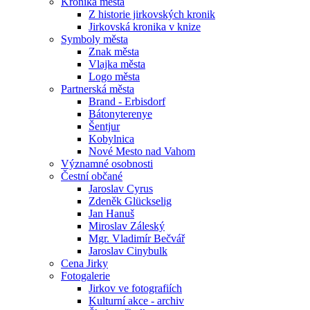
Kronika města
Z historie jirkovských kronik
Jirkovská kronika v knize
Symboly města
Znak města
Vlajka města
Logo města
Partnerská města
Brand - Erbisdorf
Bátonyterenye
Šentjur
Kobylnica
Nové Mesto nad Vahom
Významné osobnosti
Čestní občané
Jaroslav Cyrus
Zdeněk Glückselig
Jan Hanuš
Miroslav Záleský
Mgr. Vladimír Bečvář
Jaroslav Cinybulk
Cena Jirky
Fotogalerie
Jirkov ve fotografiích
Kulturní akce - archiv