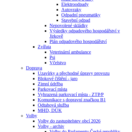
Elektroodpady
Autovraky
Odpadní pneumatiky
Stavební odpad
Nepovolené skládky
Výsledky odpadového hospodářství v
Jirkově
Plán odpadového hospodářství
Zvířata
Veterinární ambulance
Psi
Včelstvo
Doprava
Uzavírky a přechodné úpravy provozu
Blokové čištění - jaro
Zimní údržba
Parkovací místa
Vyhrazená parkovací místa - ZTP⁄P
Komunikace s dopravní značkou B1
Odtahová služba
MHD, DÚK
Volby
Volby do zastupitelstev obcí 2026
Volby - archiv
Volby do Parlamentu České republiky