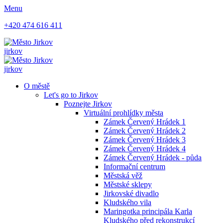
Menu
+420 474 616 411
jirkov
jirkov
O městě
Let's go to Jirkov
Poznejte Jirkov
Virtuální prohlídky města
Zámek Červený Hrádek 1
Zámek Červený Hrádek 2
Zámek Červený Hrádek 3
Zámek Červený Hrádek 4
Zámek Červený Hrádek - půda
Informační centrum
Městská věž
Městské sklepy
Jirkovské divadlo
Kludského vila
Maringotka principála Karla
Kludského před rekonstrukcí