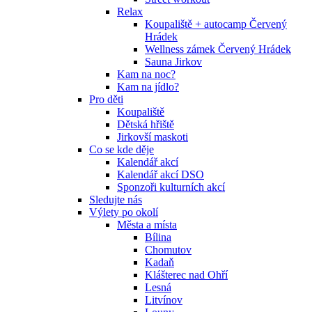
Relax
Koupaliště + autocamp Červený
Hrádek
Wellness zámek Červený Hrádek
Sauna Jirkov
Kam na noc?
Kam na jídlo?
Pro děti
Koupaliště
Dětská hřiště
Jirkovší maskoti
Co se kde děje
Kalendář akcí
Kalendář akcí DSO
Sponzoři kulturních akcí
Sledujte nás
Výlety po okolí
Města a místa
Bílina
Chomutov
Kadaň
Klášterec nad Ohří
Lesná
Litvínov