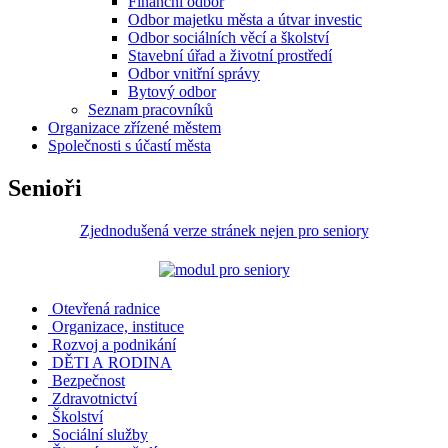
Finanční odbor
Odbor majetku města a útvar investic
Odbor sociálních věcí a školství
Stavební úřad a životní prostředí
Odbor vnitřní správy
Bytový odbor
Seznam pracovníků
Organizace zřízené městem
Společnosti s účastí města
Senioři
Zjednodušená verze stránek nejen pro seniory
Otevřená radnice
Organizace, instituce
Rozvoj a podnikání
DĚTI A RODINA
Bezpečnost
Zdravotnictví
Školství
Sociální služby