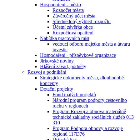
Hospodaření - město
Rozpočet města
Závěrečný účet města
Střednědobý výhled rozpočtu
Účetní závěrka obce
Rozpočtová opatření
Nabídka pracovních míst
vedoucí odboru majetku města a útvaru
investic
Hospodaření - příspěvkové organizace
Jirkovské noviny
Hlášení závad, podněty
Rozvoj a podnikání
Strategické dokumenty města, dlouhodobé
koncepty
Dotační projekty
Fond malých projektů
Národní program podpory cestovního
ruchu v regionech
Program Rozvoj a obnova materiálně
technické základny sociálních služeb 013
310
Program Podpora obnovy a rozvoje
regionů 117D76
Ústecký kraj