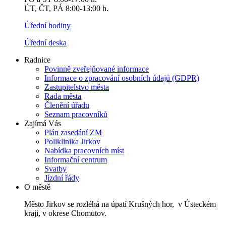
ÚT, ČT, PÁ 8:00-13:00 h.
Úřední hodiny
Úřední deska
Radnice
Povinně zveřejňované informace
Informace o zpracování osobních údajů (GDPR)
Zastupitelstvo města
Rada města
Členění úřadu
Seznam pracovníků
Zajímá Vás
Plán zasedání ZM
Poliklinika Jirkov
Nabídka pracovních míst
Informační centrum
Svatby
Jízdní řády
O městě
Město Jirkov se rozléhá na úpatí Krušných hor, v Ústeckém
kraji, v okrese Chomutov.