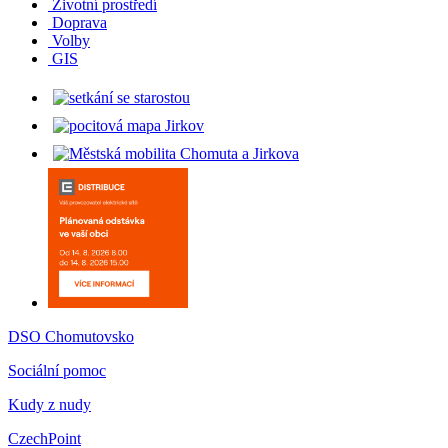
Životní prostředí
Doprava
Volby
GIS
DSO Chomutovsko
Sociální pomoc
Kudy z nudy
CzechPoint