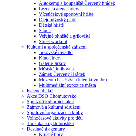
Autokemp a koupaliště Červený hrádek
Lezecká aréna Jirkov
Víceúčelové sportovní hřiště
Olejomlýnský park
Dětská hřiště
Sauna
Veřejné ohniště a griloviště
Street workout
Kulturní a společenská zařízení
Jirkovské divadlo
Kino Jirkov
Galerie Jirkov
Městská knihovna
Zámek Červený Hrádek
Muzeum hasičství a interaktivní hra
Multimediální expozice města
Kalendář akcí
Akce DSO Chomutovsko
Sponzoři kulturních akcí
Zájmová a kulturní sdružení
Sportovní organizace a kluby
Volnočasové aktivity pro děti
Turistika a cykloturistika
Destinační agentury
Krušné hory