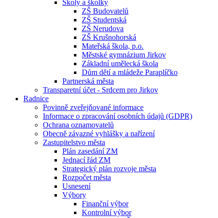
Školy a školky
ZŠ Budovatelů
ZŠ Studentská
ZŠ Nerudova
ZŠ Krušnohorská
Mateřská škola, p.o.
Městské gymnázium Jirkov
Základní umělecká škola
Dům dětí a mládeže Paraplíčko
Partnerská města
Transparetní účet - Srdcem pro Jirkov
Radnice
Povinně zveřejňované informace
Informace o zpracování osobních údajů (GDPR)
Ochrana oznamovatelů
Obecně závazné vyhlášky a nařízení
Zastupitelstvo města
Plán zasedání ZM
Jednací řád ZM
Strategický plán rozvoje města
Rozpočet města
Usnesení
Výbory
Finanční výbor
Kontrolní výbor