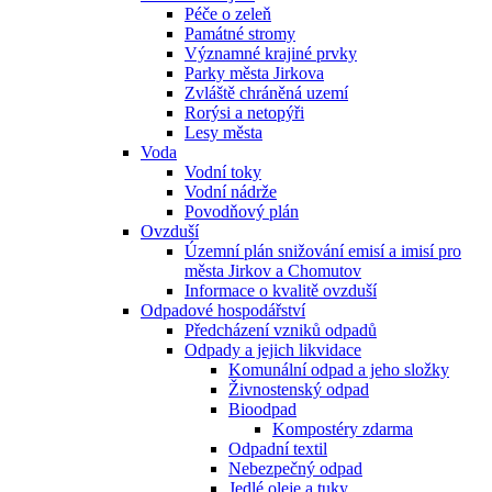
Péče o zeleň
Památné stromy
Významné krajiné prvky
Parky města Jirkova
Zvláště chráněná uzemí
Rorýsi a netopýři
Lesy města
Voda
Vodní toky
Vodní nádrže
Povodňový plán
Ovzduší
Územní plán snižování emisí a imisí pro
města Jirkov a Chomutov
Informace o kvalitě ovzduší
Odpadové hospodářství
Předcházení vzniků odpadů
Odpady a jejich likvidace
Komunální odpad a jeho složky
Živnostenský odpad
Bioodpad
Kompostéry zdarma
Odpadní textil
Nebezpečný odpad
Jedlé oleje a tuky