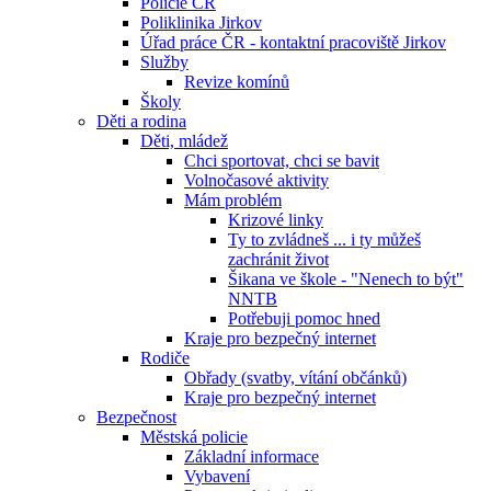
Policie ČR
Poliklinika Jirkov
Úřad práce ČR - kontaktní pracoviště Jirkov
Služby
Revize komínů
Školy
Děti a rodina
Děti, mládež
Chci sportovat, chci se bavit
Volnočasové aktivity
Mám problém
Krizové linky
Ty to zvládneš ... i ty můžeš
zachránit život
Šikana ve škole - "Nenech to být"
NNTB
Potřebuji pomoc hned
Kraje pro bezpečný internet
Rodiče
Obřady (svatby, vítání občánků)
Kraje pro bezpečný internet
Bezpečnost
Městská policie
Základní informace
Vybavení