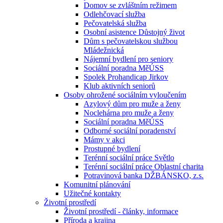
Domov se zvláštním režimem
Odlehčovací služba
Pečovatelská služba
Osobní asistence Důstojný život
Dům s pečovatelskou službou
Mládežnická
Nájemní bydlení pro seniory
Sociální poradna MěÚSS
Spolek Prohandicap Jirkov
Klub aktivních seniorů
Osoby ohrožené sociálním vyloučením
Azylový dům pro muže a ženy
Noclehárna pro muže a ženy
Sociální poradna MěÚSS
Odborné sociální poradenství
Mámy v akci
Prostupné bydlení
Terénní sociální práce Světlo
Terénní sociální práce Oblastní charita
Potravinová banka DŽBÁNSKO, z.s.
Komunitní plánování
Užitečné kontakty
Životní prostředí
Životní prostředí - články, informace
Příroda a krajina