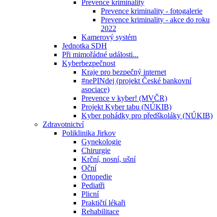
Prevence kriminality
Prevence kriminality - fotogalerie
Prevence kriminality - akce do roku
2022
Kamerový systém
Jednotka SDH
Při mimořádné události...
Kyberbezpečnost
Kraje pro bezpečný internet
#nePINdej (projekt České bankovní
asociace)
Prevence v kyber! (MVČR)
Projekt Kyber tabu (NÚKIB)
Kyber pohádky pro předškoláky (NÚKIB)
Zdravotnictví
Poliklinika Jirkov
Gynekologie
Chirurgie
Krční, nosní, ušní
Oční
Ortopedie
Pediatři
Plicní
Praktičtí lékaři
Rehabilitace