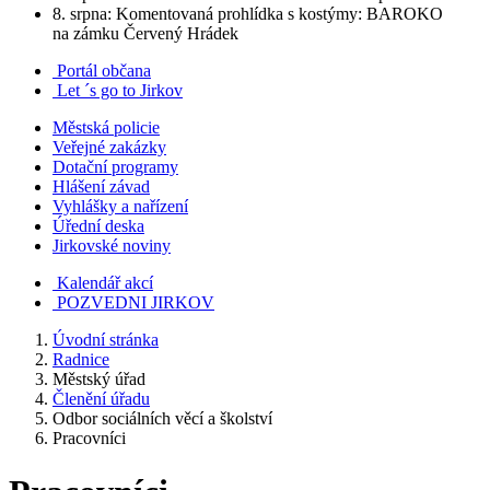
8. srpna: Komentovaná prohlídka s kostýmy: BAROKO
na zámku Červený Hrádek
Portál občana
Let ´s go to Jirkov
Městská policie
Veřejné zakázky
Dotační programy
Hlášení závad
Vyhlášky a nařízení
Úřední deska
Jirkovské noviny
Kalendář akcí
POZVEDNI JIRKOV
Úvodní stránka
Radnice
Městský úřad
Členění úřadu
Odbor sociálních věcí a školství
Pracovníci