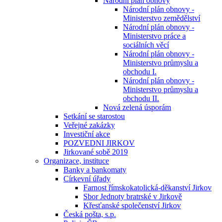
Národní plán obnovy
Národní plán obnovy -
Ministerstvo zemědělství
Národní plán obnovy -
Ministerstvo práce a
sociálních věcí
Národní plán obnovy -
Ministerstvo průmyslu a
obchodu I.
Národní plán obnovy -
Ministerstvo průmyslu a
obchodu II.
Nová zelená úsporám
Setkání se starostou
Veřejné zakázky
Investiční akce
POZVEDNI JIRKOV
Jirkované sobě 2019
Organizace, instituce
Banky a bankomaty
Církevní úřady
Farnost římskokatolická-děkanství Jirkov
Sbor Jednoty bratrské v Jirkově
Křesťanské společenství Jirkov
Česká pošta, s.p.