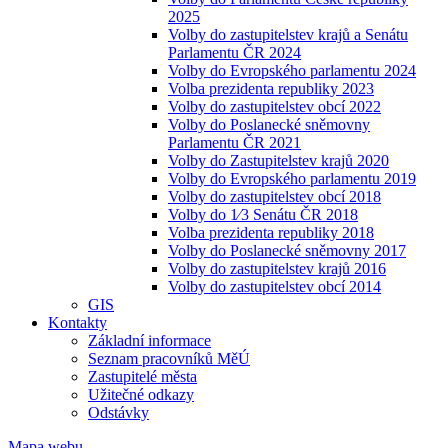
2025
Volby do zastupitelstev krajů a Senátu
Parlamentu ČR 2024
Volby do Evropského parlamentu 2024
Volba prezidenta republiky 2023
Volby do zastupitelstev obcí 2022
Volby do Poslanecké sněmovny
Parlamentu ČR 2021
Volby do Zastupitelstev krajů 2020
Volby do Evropského parlamentu 2019
Volby do zastupitelstev obcí 2018
Volby do 1⁄3 Senátu ČR 2018
Volba prezidenta republiky 2018
Volby do Poslanecké sněmovny 2017
Volby do zastupitelstev krajů 2016
Volby do zastupitelstev obcí 2014
GIS
Kontakty
Základní informace
Seznam pracovníků MěÚ
Zastupitelé města
Užitečné odkazy
Odstávky
Mapa webu