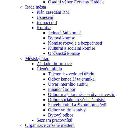
Osadní výbor Červený Hrádek
Rada města
Plán zasedání RM
Usnesení
Jednací řád
Komise
Jednací řád komisí
Bytová komise
Komise rozvoje a bezpečnosti
Kulturní a sociální komise
Občanská komise
Městský úřad
Základní informace
Členění úřadu
Tajemník - vedoucí úřadu
Odbor kancelář tajemníka
Útvar interního auditu
Finanční odbor
Odbor majetku města a útvar investic
Odbor sociálních věcí a školství
Stavební úřad a životní prostředí
Odbor vnitřní správy
Bytový odbor
Seznam pracovníků
Organizace zřízené městem