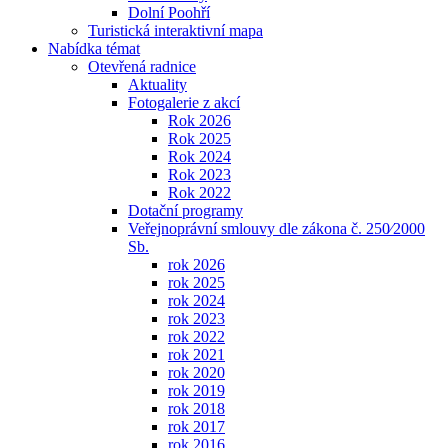
Dolní Poohří
Turistická interaktivní mapa
Nabídka témat
Otevřená radnice
Aktuality
Fotogalerie z akcí
Rok 2026
Rok 2025
Rok 2024
Rok 2023
Rok 2022
Dotační programy
Veřejnoprávní smlouvy dle zákona č. 250⁄2000
Sb.
rok 2026
rok 2025
rok 2024
rok 2023
rok 2022
rok 2021
rok 2020
rok 2019
rok 2018
rok 2017
rok 2016