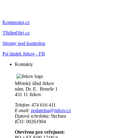
Kompostuj.cz
TřídímOlej.cz
Stromy pod kontrolou
Psí útulek Jirkov - FB
Kontakty
Městský úřad Jirkov
nám. Dr. E. Beneše 1
431 11 Jirkov
Telefon
: 474 616 411
E-mail:
podatelna@jirkov.cz
Datová schránka:
9zcbsra
IČO:
00261904
Otevřeno pro veřejnost:
PO a ST 8:00-17:00 h.