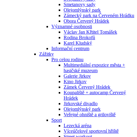
Smetanovy sady
Olejomlýnský park
Zámecký park na Červeném Hrádku
Obora Červený Hrádek
Významné osobnosti
Václav Jan Křtitel Tomášek
Rodina Brokofů
Karel Kludský
Informační centrum
Zážitky
Pro celou rodinu
Multimediální expozice města +
hasičské muzeum
Galerie Jirkov
Kino Jirkov
Zámek Červený Hrádek
Koupaliště + autocamp Červený
Hrádek
Jirkovské divadlo
Olejomlýnský park
Veřejné ohniště a griloviště
Sport
Lezecká aréna
Víceúčelové sportovní hřiště
Street workout