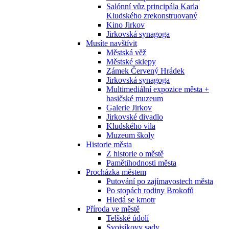
Salónní vůz principála Karla
Kludského zrekonstruovaný
Kino Jirkov
Jirkovská synagoga
Musíte navštívit
Městská věž
Městské sklepy
Zámek Červený Hrádek
Jirkovská synagoga
Multimediální expozice města +
hasičské muzeum
Galerie Jirkov
Jirkovské divadlo
Kludského vila
Muzeum školy
Historie města
Z historie o městě
Pamětihodnosti města
Procházka městem
Putování po zajímavostech města
Po stopách rodiny Brokofů
Hledá se kmotr
Příroda ve městě
Telšské údolí
Svojsíkovy sady