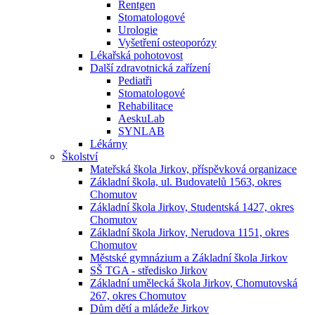
Rentgen
Stomatologové
Urologie
Vyšetření osteoporózy
Lékařská pohotovost
Další zdravotnická zařízení
Pediatři
Stomatologové
Rehabilitace
AeskuLab
SYNLAB
Lékárny
Školství
Mateřská škola Jirkov, příspěvková organizace
Základní škola, ul. Budovatelů 1563, okres
Chomutov
Základní škola Jirkov, Studentská 1427, okres
Chomutov
Základní škola Jirkov, Nerudova 1151, okres
Chomutov
Městské gymnázium a Základní škola Jirkov
SŠ TGA - středisko Jirkov
Základní umělecká škola Jirkov, Chomutovská
267, okres Chomutov
Dům dětí a mládeže Jirkov