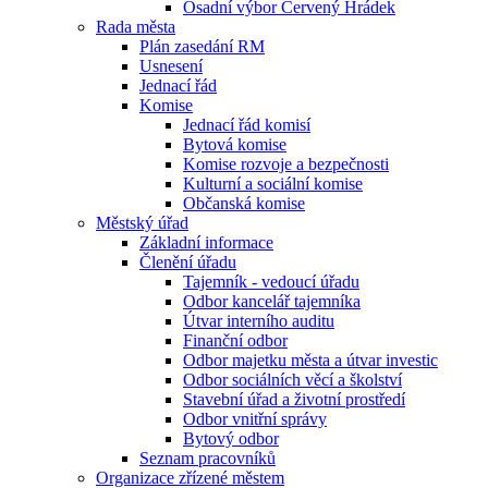
Osadní výbor Červený Hrádek
Rada města
Plán zasedání RM
Usnesení
Jednací řád
Komise
Jednací řád komisí
Bytová komise
Komise rozvoje a bezpečnosti
Kulturní a sociální komise
Občanská komise
Městský úřad
Základní informace
Členění úřadu
Tajemník - vedoucí úřadu
Odbor kancelář tajemníka
Útvar interního auditu
Finanční odbor
Odbor majetku města a útvar investic
Odbor sociálních věcí a školství
Stavební úřad a životní prostředí
Odbor vnitřní správy
Bytový odbor
Seznam pracovníků
Organizace zřízené městem