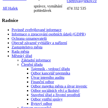
t.petrova@jirkov.cz
správce, vymáhání
Jiří Hašek
474 332 535
pohledávek
Radnice
Povinně zveřejňované informace
Informace o zpracování osobních údajů (GDPR)
Ochrana oznamovatelů
Obecně závazné vyhlášky a nařízení
Zastupitelstvo města
Rada města
Městský úřad
Základní informace
Členění úřadu
Tajemník - vedoucí úřadu
Odbor kancelář tajemníka
Útvar interního auditu
Finanční odbor
Odbor majetku města a útvar investic
Odbor sociálních věcí a školství
Stavební úřad a životní prostředí
Odbor vnitřní správy
Bytový odbor
Seznam pracovníků