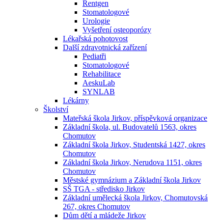
Rentgen
Stomatologové
Urologie
Vyšetření osteoporózy
Lékařská pohotovost
Další zdravotnická zařízení
Pediatři
Stomatologové
Rehabilitace
AeskuLab
SYNLAB
Lékárny
Školství
Mateřská škola Jirkov, příspěvková organizace
Základní škola, ul. Budovatelů 1563, okres
Chomutov
Základní škola Jirkov, Studentská 1427, okres
Chomutov
Základní škola Jirkov, Nerudova 1151, okres
Chomutov
Městské gymnázium a Základní škola Jirkov
SŠ TGA - středisko Jirkov
Základní umělecká škola Jirkov, Chomutovská
267, okres Chomutov
Dům dětí a mládeže Jirkov