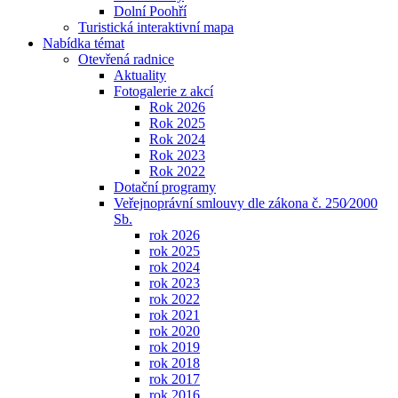
Dolní Poohří
Turistická interaktivní mapa
Nabídka témat
Otevřená radnice
Aktuality
Fotogalerie z akcí
Rok 2026
Rok 2025
Rok 2024
Rok 2023
Rok 2022
Dotační programy
Veřejnoprávní smlouvy dle zákona č. 250⁄2000
Sb.
rok 2026
rok 2025
rok 2024
rok 2023
rok 2022
rok 2021
rok 2020
rok 2019
rok 2018
rok 2017
rok 2016