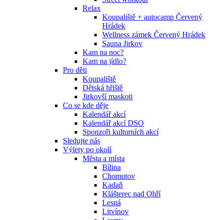
Relax
Koupaliště + autocamp Červený
Hrádek
Wellness zámek Červený Hrádek
Sauna Jirkov
Kam na noc?
Kam na jídlo?
Pro děti
Koupaliště
Dětská hřiště
Jirkovší maskoti
Co se kde děje
Kalendář akcí
Kalendář akcí DSO
Sponzoři kulturních akcí
Sledujte nás
Výlety po okolí
Města a místa
Bílina
Chomutov
Kadaň
Klášterec nad Ohří
Lesná
Litvínov