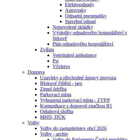
Elektroodpady
Autovraky
Odpadní pneumatiky
Stavební odpad
Nepovolené skládky
Výsledky odpadového hospodářství v
Jirkově
Plán odpadového hospodářství
Zvířata
Veterinární ambulance
Psi
Včelstvo
Doprava
Uzavírky a přechodné úpravy provozu
Blokové čištění - jaro
Zimní údržba
Parkovací místa
Vyhrazená parkovací místa - ZTP⁄P
Komunikace s dopravní značkou B1
Odtahová služba
MHD, DÚK
Volby
Volby do zastupitelstev obcí 2026
Volby - archiv
Volby do Parlamentu České republiky