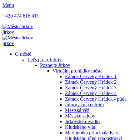
Menu
+420 474 616 411
jirkov
jirkov
O městě
Let's go to Jirkov
Poznejte Jirkov
Virtuální prohlídky města
Zámek Červený Hrádek 1
Zámek Červený Hrádek 2
Zámek Červený Hrádek 3
Zámek Červený Hrádek 4
Zámek Červený Hrádek - půda
Informační centrum
Městská věž
Městské sklepy
Jirkovské divadlo
Kludského vila
Maringotka principála Karla
Kludského před rekonstrukcí