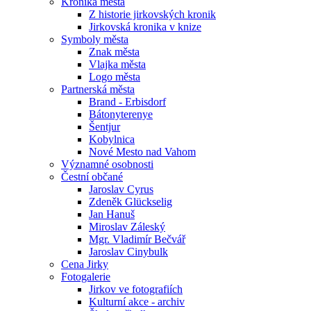
Kronika města
Z historie jirkovských kronik
Jirkovská kronika v knize
Symboly města
Znak města
Vlajka města
Logo města
Partnerská města
Brand - Erbisdorf
Bátonyterenye
Šentjur
Kobylnica
Nové Mesto nad Vahom
Významné osobnosti
Čestní občané
Jaroslav Cyrus
Zdeněk Glückselig
Jan Hanuš
Miroslav Záleský
Mgr. Vladimír Bečvář
Jaroslav Cinybulk
Cena Jirky
Fotogalerie
Jirkov ve fotografiích
Kulturní akce - archiv