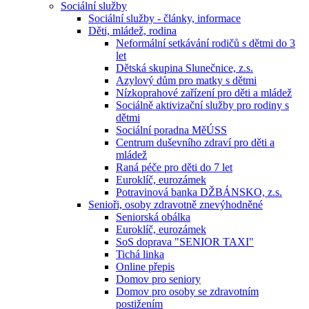
Sociální služby
Sociální služby - články, informace
Děti, mládež, rodina
Neformální setkávání rodičů s dětmi do 3
let
Dětská skupina Slunečnice, z.s.
Azylový dům pro matky s dětmi
Nízkoprahové zařízení pro děti a mládež
Sociálně aktivizační služby pro rodiny s
dětmi
Sociální poradna MěÚSS
Centrum duševního zdraví pro děti a
mládež
Raná péče pro děti do 7 let
Euroklíč, eurozámek
Potravinová banka DŽBÁNSKO, z.s.
Senioři, osoby zdravotně znevýhodněné
Seniorská obálka
Euroklíč, eurozámek
SoS doprava "SENIOR TAXI"
Tichá linka
Online přepis
Domov pro seniory
Domov pro osoby se zdravotním
postižením