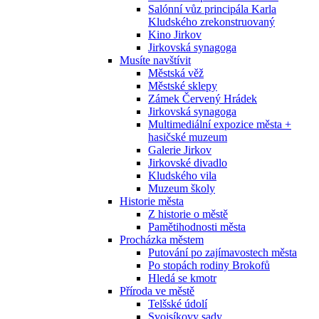
Salónní vůz principála Karla
Kludského zrekonstruovaný
Kino Jirkov
Jirkovská synagoga
Musíte navštívit
Městská věž
Městské sklepy
Zámek Červený Hrádek
Jirkovská synagoga
Multimediální expozice města +
hasičské muzeum
Galerie Jirkov
Jirkovské divadlo
Kludského vila
Muzeum školy
Historie města
Z historie o městě
Pamětihodnosti města
Procházka městem
Putování po zajímavostech města
Po stopách rodiny Brokofů
Hledá se kmotr
Příroda ve městě
Telšské údolí
Svojsíkovy sady