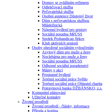
Domov se zvláštním režimem
Odlehčovací služba
Pečovatelská služba
Osobní asistence Důstojný život
Dům s pečovatelskou službou
Mládežnická
Nájemní bydlení pro seniory
Sociální poradna MěÚSS
Spolek Prohandicap Jirkov
Klub aktivních seniorů
Osoby ohrožené sociálním vyloučením
Azylový dům pro muže a ženy
Noclehárna pro muže a ženy
Sociální poradna MěÚSS
Odborné sociální poradenství
Mámy v akci
Prostupné bydlení
Terénní sociální práce Světlo
Terénní sociální práce Oblastní charita
Potravinová banka DŽBÁNSKO, z.s.
Komunitní plánování
Užitečné kontakty
Životní prostředí
Životní prostředí - články, informace
Příroda a krajina