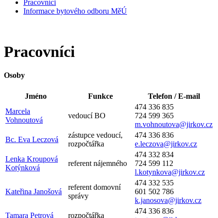
Pracovníci
Informace bytového odboru MěÚ
Pracovníci
Osoby
Jméno
Funkce
Telefon / E-mail
474 336 835
Marcela
vedoucí BO
724 599 365
Vohnoutová
m.vohnoutova@jirkov.cz
zástupce vedoucí,
474 336 836
Bc. Eva Leczová
rozpočtářka
e.leczova@jirkov.cz
474 332 834
Lenka Kroupová
referent nájemného
724 599 112
Kotýnková
l.kotynkova@jirkov.cz
474 332 535
referent domovní
Kateřina Janošová
601 502 786
správy
k.janosova@jirkov.cz
474 336 836
Tamara Petrová
rozpočtářka