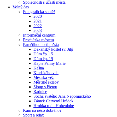
Společnosti s účastí města
Volný čas
Fotografická soutěž
2020
2021
2022
2023
Informační centrum
Procházka městem
Pamětihodnosti města
Děkanský kostel sv. Jiljí
Dům čp. 15
Dům čp. 19
Kaple Panny Marie
Kašna
Kludského vila
Městská věž
Městské sklepy
Sloup s Pietou
Radnice
Socha svatého Jana Nepomuckého
Zámek Červený Hrádek
Hrobka rodu Hohenlohe
Kam na něco dobrého?
Sport a relax