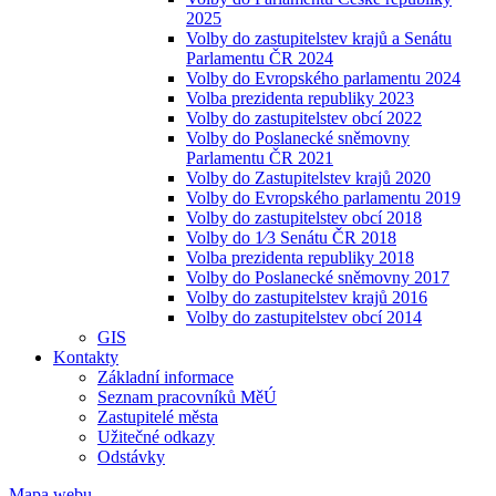
2025
Volby do zastupitelstev krajů a Senátu
Parlamentu ČR 2024
Volby do Evropského parlamentu 2024
Volba prezidenta republiky 2023
Volby do zastupitelstev obcí 2022
Volby do Poslanecké sněmovny
Parlamentu ČR 2021
Volby do Zastupitelstev krajů 2020
Volby do Evropského parlamentu 2019
Volby do zastupitelstev obcí 2018
Volby do 1⁄3 Senátu ČR 2018
Volba prezidenta republiky 2018
Volby do Poslanecké sněmovny 2017
Volby do zastupitelstev krajů 2016
Volby do zastupitelstev obcí 2014
GIS
Kontakty
Základní informace
Seznam pracovníků MěÚ
Zastupitelé města
Užitečné odkazy
Odstávky
Mapa webu