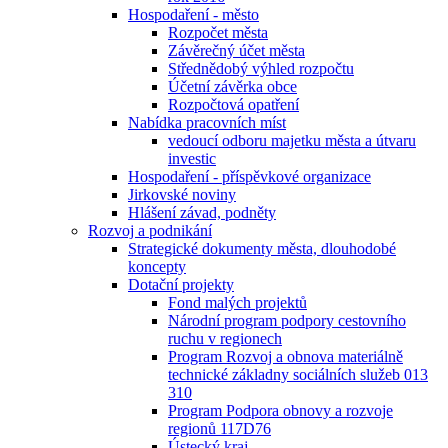
Hospodaření - město
Rozpočet města
Závěrečný účet města
Střednědobý výhled rozpočtu
Účetní závěrka obce
Rozpočtová opatření
Nabídka pracovních míst
vedoucí odboru majetku města a útvaru
investic
Hospodaření - příspěvkové organizace
Jirkovské noviny
Hlášení závad, podněty
Rozvoj a podnikání
Strategické dokumenty města, dlouhodobé
koncepty
Dotační projekty
Fond malých projektů
Národní program podpory cestovního
ruchu v regionech
Program Rozvoj a obnova materiálně
technické základny sociálních služeb 013
310
Program Podpora obnovy a rozvoje
regionů 117D76
Ústecký kraj