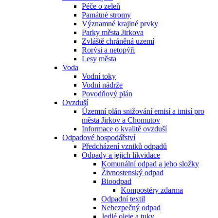
Péče o zeleň
Památné stromy
Významné krajiné prvky
Parky města Jirkova
Zvláště chráněná uzemí
Rorýsi a netopýři
Lesy města
Voda
Vodní toky
Vodní nádrže
Povodňový plán
Ovzduší
Územní plán snižování emisí a imisí pro
města Jirkov a Chomutov
Informace o kvalitě ovzduší
Odpadové hospodářství
Předcházení vzniků odpadů
Odpady a jejich likvidace
Komunální odpad a jeho složky
Živnostenský odpad
Bioodpad
Kompostéry zdarma
Odpadní textil
Nebezpečný odpad
Jedlé oleje a tuky