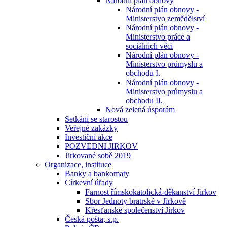
Národní plán obnovy
Národní plán obnovy -
Ministerstvo zemědělství
Národní plán obnovy -
Ministerstvo práce a
sociálních věcí
Národní plán obnovy -
Ministerstvo průmyslu a
obchodu I.
Národní plán obnovy -
Ministerstvo průmyslu a
obchodu II.
Nová zelená úsporám
Setkání se starostou
Veřejné zakázky
Investiční akce
POZVEDNI JIRKOV
Jirkované sobě 2019
Organizace, instituce
Banky a bankomaty
Církevní úřady
Farnost římskokatolická-děkanství Jirkov
Sbor Jednoty bratrské v Jirkově
Křesťanské společenství Jirkov
Česká pošta, s.p.