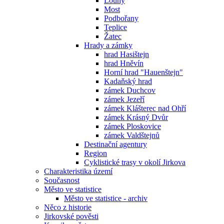
Louny
Most
Podbořany
Teplice
Žatec
Hrady a zámky
hrad Hasištejn
hrad Hněvín
Horní hrad "Hauenštejn"
Kadaňský hrad
zámek Duchcov
zámek Jezeří
zámek Klášterec nad Ohří
zámek Krásný Dvůr
zámek Ploskovice
zámek Valdštejnů
Destinační agentury
Region
Cyklistické trasy v okolí Jirkova
Charakteristika území
Současnost
Město ve statistice
Město ve statistice - archiv
Něco z historie
Jirkovské pověsti