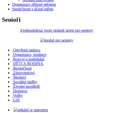
Organizace zřízené městem
Společnosti s účastí města
Senioři
Zjednodušená verze stránek nejen pro seniory
Otevřená radnice
Organizace, instituce
Rozvoj a podnikání
DĚTI A RODINA
Bezpečnost
Zdravotnictví
Školství
Sociální služby
Životní prostředí
Doprava
Volby
GIS