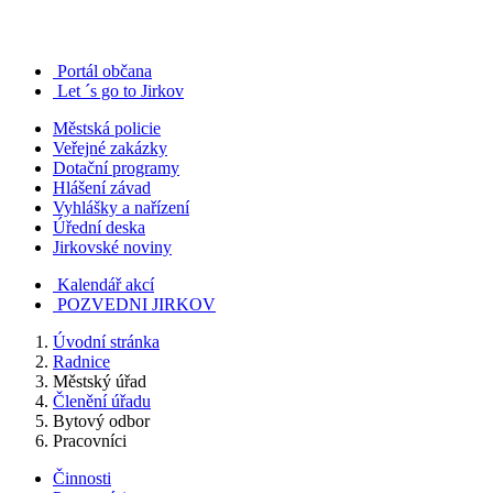
Portál občana
Let ´s go to Jirkov
Městská policie
Veřejné zakázky
Dotační programy
Hlášení závad
Vyhlášky a nařízení
Úřední deska
Jirkovské noviny
Kalendář akcí
POZVEDNI JIRKOV
Úvodní stránka
Radnice
Městský úřad
Členění úřadu
Bytový odbor
Pracovníci
Činnosti