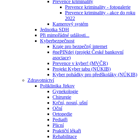
Prevence kriminality
Prevence kriminality - fotogalerie
Prevence kriminality - akce do roku
2022
Kamerový systém
Jednotka SDH
Při mimořádné události...
Kyberbezpečnost
Kraje pro bezpečný internet
#nePINdej (projekt České bankovní
asociace)
Prevence v kyber! (MVČR)
Projekt Kyber tabu (NÚKIB)
Kyber pohádky pro předškoláky (NÚKIB)
Zdravotnictví
Poliklinika Jirkov
Gynekologie
Chirurgie
Krční, nosní, ušní
Oční
Ortopedie
Pediatři
Plicní
Praktičtí lékaři
Rehabilitace