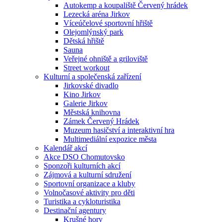
Autokemp a koupaliště Červený hrádek
Lezecká aréna Jirkov
Víceúčelové sportovní hřiště
Olejomlýnský park
Dětská hřiště
Sauna
Veřejné ohniště a griloviště
Street workout
Kulturní a společenská zařízení
Jirkovské divadlo
Kino Jirkov
Galerie Jirkov
Městská knihovna
Zámek Červený Hrádek
Muzeum hasičství a interaktivní hra
Multimediální expozice města
Kalendář akcí
Akce DSO Chomutovsko
Sponzoři kulturních akcí
Zájmová a kulturní sdružení
Sportovní organizace a kluby
Volnočasové aktivity pro děti
Turistika a cykloturistika
Destinační agentury
Krušné hory