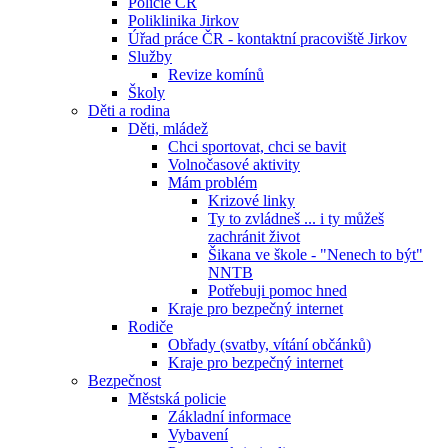
Policie ČR
Poliklinika Jirkov
Úřad práce ČR - kontaktní pracoviště Jirkov
Služby
Revize komínů
Školy
Děti a rodina
Děti, mládež
Chci sportovat, chci se bavit
Volnočasové aktivity
Mám problém
Krizové linky
Ty to zvládneš ... i ty můžeš
zachránit život
Šikana ve škole - "Nenech to být"
NNTB
Potřebuji pomoc hned
Kraje pro bezpečný internet
Rodiče
Obřady (svatby, vítání občánků)
Kraje pro bezpečný internet
Bezpečnost
Městská policie
Základní informace
Vybavení