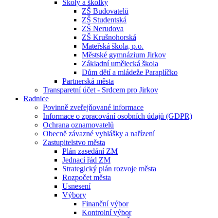
Školy a školky
ZŠ Budovatelů
ZŠ Studentská
ZŠ Nerudova
ZŠ Krušnohorská
Mateřská škola, p.o.
Městské gymnázium Jirkov
Základní umělecká škola
Dům dětí a mládeže Paraplíčko
Partnerská města
Transparetní účet - Srdcem pro Jirkov
Radnice
Povinně zveřejňované informace
Informace o zpracování osobních údajů (GDPR)
Ochrana oznamovatelů
Obecně závazné vyhlášky a nařízení
Zastupitelstvo města
Plán zasedání ZM
Jednací řád ZM
Strategický plán rozvoje města
Rozpočet města
Usnesení
Výbory
Finanční výbor
Kontrolní výbor