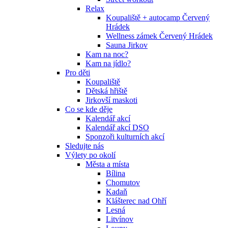
Relax
Koupaliště + autocamp Červený
Hrádek
Wellness zámek Červený Hrádek
Sauna Jirkov
Kam na noc?
Kam na jídlo?
Pro děti
Koupaliště
Dětská hřiště
Jirkovší maskoti
Co se kde děje
Kalendář akcí
Kalendář akcí DSO
Sponzoři kulturních akcí
Sledujte nás
Výlety po okolí
Města a místa
Bílina
Chomutov
Kadaň
Klášterec nad Ohří
Lesná
Litvínov