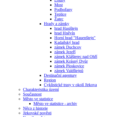
Louny
Most
Podbořany
Teplice
Žatec
Hrady a zámky
hrad Hasištejn
hrad Hněvín
Horní hrad "Hauenštejn"
Kadaňský hrad
zámek Duchcov
zámek Jezeří
zámek Klášterec nad Ohří
zámek Krásný Dvůr
zámek Ploskovice
zámek Valdštejnů
Destinační agentury
Region
Cyklistické trasy v okolí Jirkova
Charakteristika území
Současnost
Město ve statistice
Město ve statistice - archiv
Něco z historie
Jirkovské pověsti