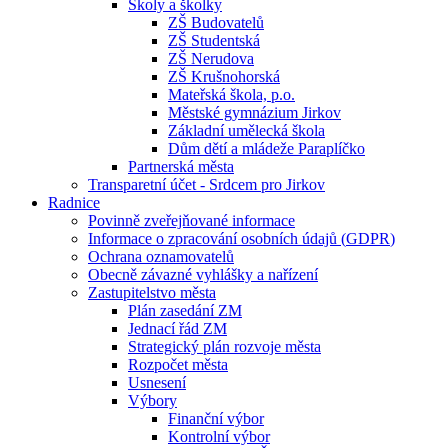
Školy a školky
ZŠ Budovatelů
ZŠ Studentská
ZŠ Nerudova
ZŠ Krušnohorská
Mateřská škola, p.o.
Městské gymnázium Jirkov
Základní umělecká škola
Dům dětí a mládeže Paraplíčko
Partnerská města
Transparetní účet - Srdcem pro Jirkov
Radnice
Povinně zveřejňované informace
Informace o zpracování osobních údajů (
GDPR
)
Ochrana oznamovatelů
Obecně závazné vyhlášky a nařízení
Zastupitelstvo města
Plán zasedání ZM
Jednací řád ZM
Strategický plán rozvoje města
Rozpočet města
Usnesení
Výbory
Finanční výbor
Kontrolní výbor