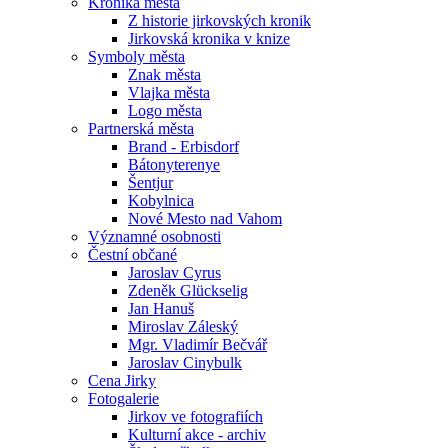
Kronika města
Z historie jirkovských kronik
Jirkovská kronika v knize
Symboly města
Znak města
Vlajka města
Logo města
Partnerská města
Brand - Erbisdorf
Bátonyterenye
Šentjur
Kobylnica
Nové Mesto nad Vahom
Významné osobnosti
Čestní občané
Jaroslav Cyrus
Zdeněk Glückselig
Jan Hanuš
Miroslav Záleský
Mgr. Vladimír Bečvář
Jaroslav Cinybulk
Cena Jirky
Fotogalerie
Jirkov ve fotografiích
Kulturní akce - archiv