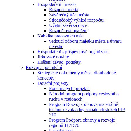
Hospodaření - město
Rozpočet města
Závěrečný účet města
Střednědobý výhled rozpočtu
Účetní závěrka obce
Rozpočtová opatření
Nabídka pracovních míst
vedoucí odboru majetku města a útvaru
investic
Hospodaření - příspěvkové organizace
Jirkovské noviny
Hlášení závad, podněty
Rozvoj a podnikání
Strategické dokumenty města, dlouhodobé
koncepty
Dotační projekty
Fond malých projektů
Národní program podpory cestovního
ruchu v regionech
Program Rozvoj a obnova materiálně
technické základny sociálních služeb 013
310
Program Podpora obnovy a rozvoje
regionů 117D76
Ústecký kraj