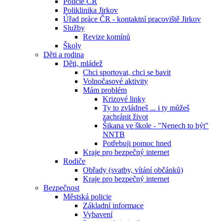
Policie ČR
Poliklinika Jirkov
Úřad práce ČR - kontaktní pracoviště Jirkov
Služby
Revize komínů
Školy
Děti a rodina
Děti, mládež
Chci sportovat, chci se bavit
Volnočasové aktivity
Mám problém
Krizové linky
Ty to zvládneš ... i ty můžeš
zachránit život
Šikana ve škole - "Nenech to být"
NNTB
Potřebuji pomoc hned
Kraje pro bezpečný internet
Rodiče
Obřady (svatby, vítání občánků)
Kraje pro bezpečný internet
Bezpečnost
Městská policie
Základní informace
Vybavení