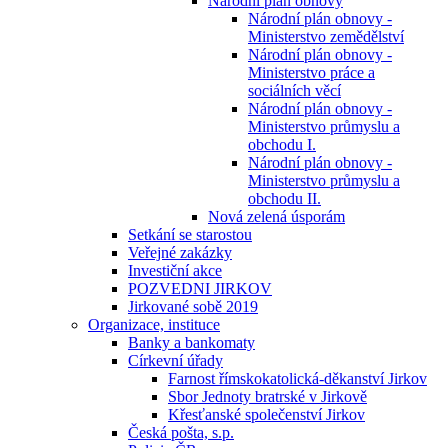
Národní plán obnovy
Národní plán obnovy -
Ministerstvo zemědělství
Národní plán obnovy -
Ministerstvo práce a
sociálních věcí
Národní plán obnovy -
Ministerstvo průmyslu a
obchodu I.
Národní plán obnovy -
Ministerstvo průmyslu a
obchodu II.
Nová zelená úsporám
Setkání se starostou
Veřejné zakázky
Investiční akce
POZVEDNI JIRKOV
Jirkované sobě 2019
Organizace, instituce
Banky a bankomaty
Církevní úřady
Farnost římskokatolická-děkanství Jirkov
Sbor Jednoty bratrské v Jirkově
Křesťanské společenství Jirkov
Česká pošta, s.p.