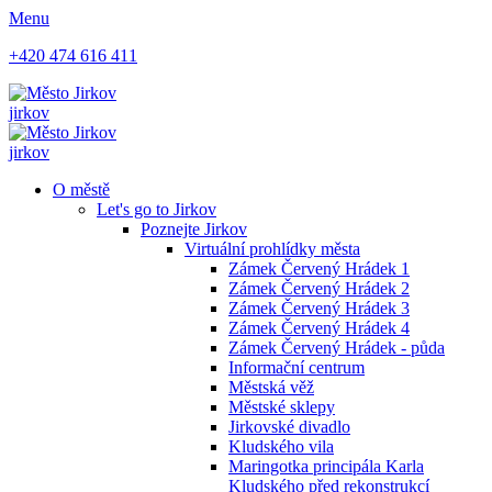
Menu
+420 474 616 411
jirkov
jirkov
O městě
Let's go to Jirkov
Poznejte Jirkov
Virtuální prohlídky města
Zámek Červený Hrádek 1
Zámek Červený Hrádek 2
Zámek Červený Hrádek 3
Zámek Červený Hrádek 4
Zámek Červený Hrádek - půda
Informační centrum
Městská věž
Městské sklepy
Jirkovské divadlo
Kludského vila
Maringotka principála Karla
Kludského před rekonstrukcí