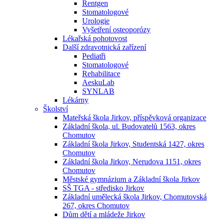
Rentgen
Stomatologové
Urologie
Vyšetření osteoporózy
Lékařská pohotovost
Další zdravotnická zařízení
Pediatři
Stomatologové
Rehabilitace
AeskuLab
SYNLAB
Lékárny
Školství
Mateřská škola Jirkov, příspěvková organizace
Základní škola, ul. Budovatelů 1563, okres
Chomutov
Základní škola Jirkov, Studentská 1427, okres
Chomutov
Základní škola Jirkov, Nerudova 1151, okres
Chomutov
Městské gymnázium a Základní škola Jirkov
SŠ TGA - středisko Jirkov
Základní umělecká škola Jirkov, Chomutovská
267, okres Chomutov
Dům dětí a mládeže Jirkov