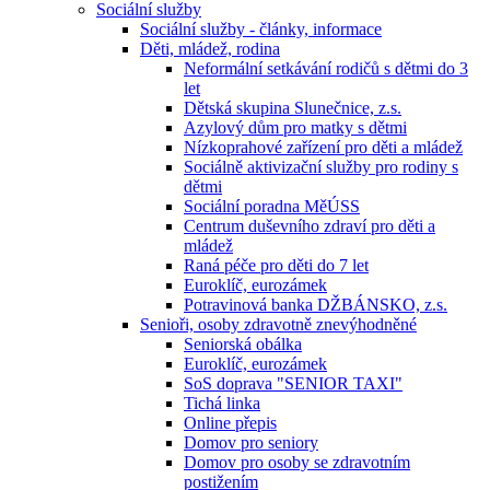
Sociální služby
Sociální služby - články, informace
Děti, mládež, rodina
Neformální setkávání rodičů s dětmi do 3
let
Dětská skupina Slunečnice, z.s.
Azylový dům pro matky s dětmi
Nízkoprahové zařízení pro děti a mládež
Sociálně aktivizační služby pro rodiny s
dětmi
Sociální poradna MěÚSS
Centrum duševního zdraví pro děti a
mládež
Raná péče pro děti do 7 let
Euroklíč, eurozámek
Potravinová banka DŽBÁNSKO, z.s.
Senioři, osoby zdravotně znevýhodněné
Seniorská obálka
Euroklíč, eurozámek
SoS doprava "SENIOR TAXI"
Tichá linka
Online přepis
Domov pro seniory
Domov pro osoby se zdravotním
postižením