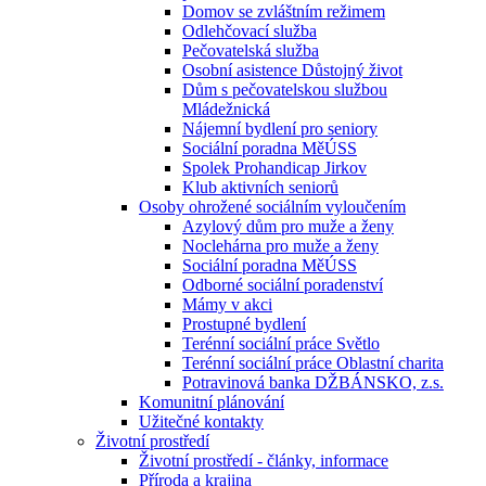
Domov se zvláštním režimem
Odlehčovací služba
Pečovatelská služba
Osobní asistence Důstojný život
Dům s pečovatelskou službou
Mládežnická
Nájemní bydlení pro seniory
Sociální poradna MěÚSS
Spolek Prohandicap Jirkov
Klub aktivních seniorů
Osoby ohrožené sociálním vyloučením
Azylový dům pro muže a ženy
Noclehárna pro muže a ženy
Sociální poradna MěÚSS
Odborné sociální poradenství
Mámy v akci
Prostupné bydlení
Terénní sociální práce Světlo
Terénní sociální práce Oblastní charita
Potravinová banka DŽBÁNSKO, z.s.
Komunitní plánování
Užitečné kontakty
Životní prostředí
Životní prostředí - články, informace
Příroda a krajina