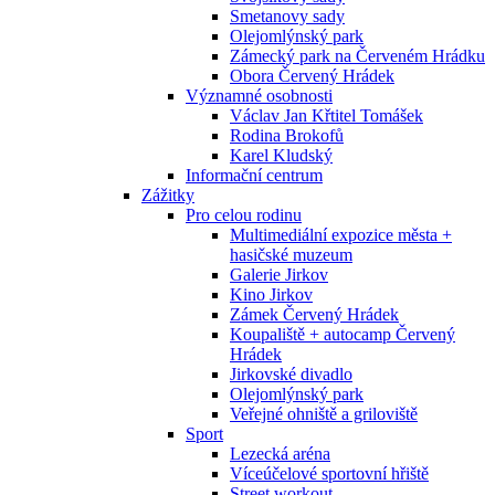
Smetanovy sady
Olejomlýnský park
Zámecký park na Červeném Hrádku
Obora Červený Hrádek
Významné osobnosti
Václav Jan Křtitel Tomášek
Rodina Brokofů
Karel Kludský
Informační centrum
Zážitky
Pro celou rodinu
Multimediální expozice města +
hasičské muzeum
Galerie Jirkov
Kino Jirkov
Zámek Červený Hrádek
Koupaliště + autocamp Červený
Hrádek
Jirkovské divadlo
Olejomlýnský park
Veřejné ohniště a griloviště
Sport
Lezecká aréna
Víceúčelové sportovní hřiště
Street workout