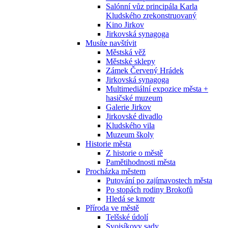
Salónní vůz principála Karla
Kludského zrekonstruovaný
Kino Jirkov
Jirkovská synagoga
Musíte navštívit
Městská věž
Městské sklepy
Zámek Červený Hrádek
Jirkovská synagoga
Multimediální expozice města +
hasičské muzeum
Galerie Jirkov
Jirkovské divadlo
Kludského vila
Muzeum školy
Historie města
Z historie o městě
Pamětihodnosti města
Procházka městem
Putování po zajímavostech města
Po stopách rodiny Brokofů
Hledá se kmotr
Příroda ve městě
Telšské údolí
Svojsíkovy sady