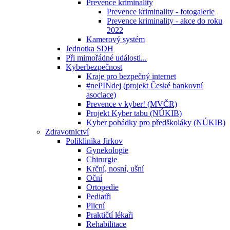
Prevence kriminality
Prevence kriminality - fotogalerie
Prevence kriminality - akce do roku
2022
Kamerový systém
Jednotka SDH
Při mimořádné události...
Kyberbezpečnost
Kraje pro bezpečný internet
#nePINdej (projekt České bankovní
asociace)
Prevence v kyber! (MVČR)
Projekt Kyber tabu (NÚKIB)
Kyber pohádky pro předškoláky (NÚKIB)
Zdravotnictví
Poliklinika Jirkov
Gynekologie
Chirurgie
Krční, nosní, ušní
Oční
Ortopedie
Pediatři
Plicní
Praktičtí lékaři
Rehabilitace