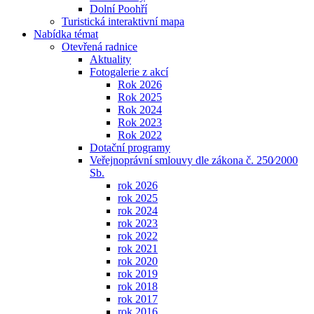
Dolní Poohří
Turistická interaktivní mapa
Nabídka témat
Otevřená radnice
Aktuality
Fotogalerie z akcí
Rok 2026
Rok 2025
Rok 2024
Rok 2023
Rok 2022
Dotační programy
Veřejnoprávní smlouvy dle zákona č. 250⁄2000
Sb.
rok 2026
rok 2025
rok 2024
rok 2023
rok 2022
rok 2021
rok 2020
rok 2019
rok 2018
rok 2017
rok 2016