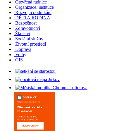
Otevřená radnice
Organizace, instituce
Rozvoj a podnikání
DĚTI A RODINA
Bezpečnost
Zdravotnictví
Školství
Sociální služby
Životní prostředí
Doprava
Volby
GIS