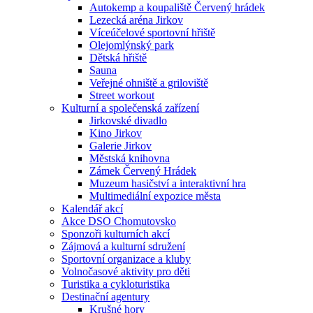
Autokemp a koupaliště Červený hrádek
Lezecká aréna Jirkov
Víceúčelové sportovní hřiště
Olejomlýnský park
Dětská hřiště
Sauna
Veřejné ohniště a griloviště
Street workout
Kulturní a společenská zařízení
Jirkovské divadlo
Kino Jirkov
Galerie Jirkov
Městská knihovna
Zámek Červený Hrádek
Muzeum hasičství a interaktivní hra
Multimediální expozice města
Kalendář akcí
Akce DSO Chomutovsko
Sponzoři kulturních akcí
Zájmová a kulturní sdružení
Sportovní organizace a kluby
Volnočasové aktivity pro děti
Turistika a cykloturistika
Destinační agentury
Krušné hory