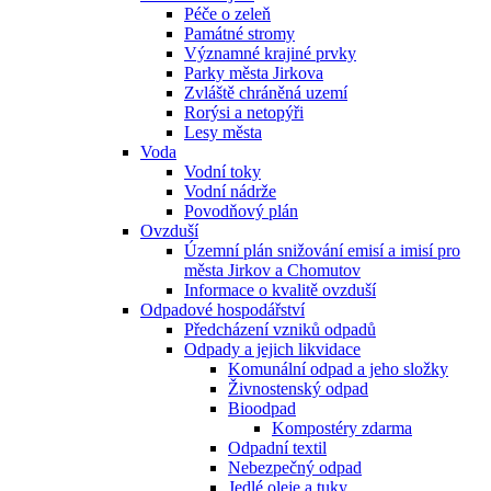
Péče o zeleň
Památné stromy
Významné krajiné prvky
Parky města Jirkova
Zvláště chráněná uzemí
Rorýsi a netopýři
Lesy města
Voda
Vodní toky
Vodní nádrže
Povodňový plán
Ovzduší
Územní plán snižování emisí a imisí pro
města Jirkov a Chomutov
Informace o kvalitě ovzduší
Odpadové hospodářství
Předcházení vzniků odpadů
Odpady a jejich likvidace
Komunální odpad a jeho složky
Živnostenský odpad
Bioodpad
Kompostéry zdarma
Odpadní textil
Nebezpečný odpad
Jedlé oleje a tuky