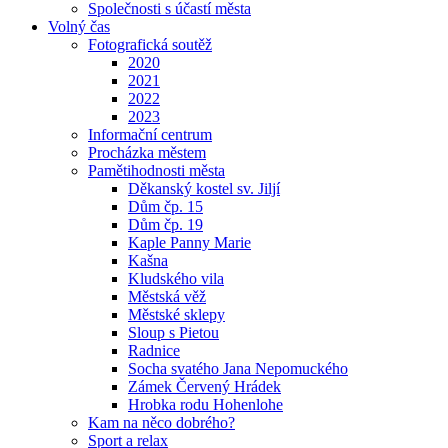
Společnosti s účastí města
Volný čas
Fotografická soutěž
2020
2021
2022
2023
Informační centrum
Procházka městem
Pamětihodnosti města
Děkanský kostel sv. Jiljí
Dům čp. 15
Dům čp. 19
Kaple Panny Marie
Kašna
Kludského vila
Městská věž
Městské sklepy
Sloup s Pietou
Radnice
Socha svatého Jana Nepomuckého
Zámek Červený Hrádek
Hrobka rodu Hohenlohe
Kam na něco dobrého?
Sport a relax