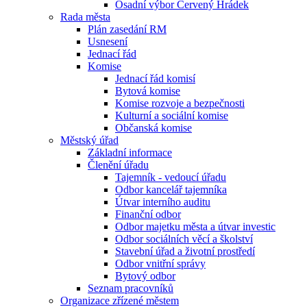
Osadní výbor Červený Hrádek
Rada města
Plán zasedání RM
Usnesení
Jednací řád
Komise
Jednací řád komisí
Bytová komise
Komise rozvoje a bezpečnosti
Kulturní a sociální komise
Občanská komise
Městský úřad
Základní informace
Členění úřadu
Tajemník - vedoucí úřadu
Odbor kancelář tajemníka
Útvar interního auditu
Finanční odbor
Odbor majetku města a útvar investic
Odbor sociálních věcí a školství
Stavební úřad a životní prostředí
Odbor vnitřní správy
Bytový odbor
Seznam pracovníků
Organizace zřízené městem