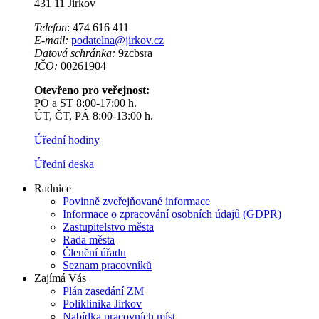
431 11 Jirkov
Telefon
: 474 616 411
E-mail:
podatelna@jirkov.cz
Datová schránka:
9zcbsra
IČO:
00261904
Otevřeno pro veřejnost:
PO a ST 8:00-17:00 h.
ÚT, ČT, PÁ 8:00-13:00 h.
Úřední hodiny
Úřední deska
Radnice
Povinně zveřejňované informace
Informace o zpracování osobních údajů (GDPR)
Zastupitelstvo města
Rada města
Členění úřadu
Seznam pracovníků
Zajímá Vás
Plán zasedání ZM
Poliklinika Jirkov
Nabídka pracovních míst