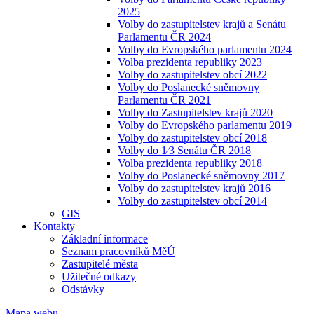
2025
Volby do zastupitelstev krajů a Senátu
Parlamentu ČR 2024
Volby do Evropského parlamentu 2024
Volba prezidenta republiky 2023
Volby do zastupitelstev obcí 2022
Volby do Poslanecké sněmovny
Parlamentu ČR 2021
Volby do Zastupitelstev krajů 2020
Volby do Evropského parlamentu 2019
Volby do zastupitelstev obcí 2018
Volby do 1⁄3 Senátu ČR 2018
Volba prezidenta republiky 2018
Volby do Poslanecké sněmovny 2017
Volby do zastupitelstev krajů 2016
Volby do zastupitelstev obcí 2014
GIS
Kontakty
Základní informace
Seznam pracovníků MěÚ
Zastupitelé města
Užitečné odkazy
Odstávky
Mapa webu