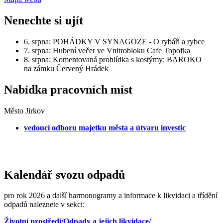
Nenechte si ujít
6. srpna: POHÁDKY V SYNAGOZE - O rybáři a rybce
7. srpna: Hubení večer ve Vnitrobloku Cafe Topofka
8. srpna: Komentovaná prohlídka s kostýmy: BAROKO
na zámku Červený Hrádek
Nabídka pracovních míst
Město Jirkov
vedoucí odboru majetku města a útvaru investic
Kalendář svozu odpadů
pro rok 2026 a další harmonogramy a informace k likvidaci a třídění
odpadů naleznete v sekci:
Životní prostředí/Odpady a jejich likvidace/