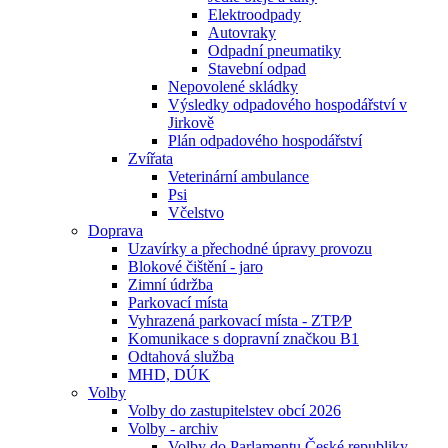
Elektroodpady
Autovraky
Odpadní pneumatiky
Stavební odpad
Nepovolené skládky
Výsledky odpadového hospodářství v
Jirkově
Plán odpadového hospodářství
Zvířata
Veterinární ambulance
Psi
Včelstvo
Doprava
Uzavírky a přechodné úpravy provozu
Blokové čištění - jaro
Zimní údržba
Parkovací místa
Vyhrazená parkovací místa - ZTP⁄P
Komunikace s dopravní značkou B1
Odtahová služba
MHD, DÚK
Volby
Volby do zastupitelstev obcí 2026
Volby - archiv
Volby do Parlamentu České republiky