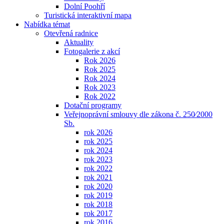
Dolní Poohří
Turistická interaktivní mapa
Nabídka témat
Otevřená radnice
Aktuality
Fotogalerie z akcí
Rok 2026
Rok 2025
Rok 2024
Rok 2023
Rok 2022
Dotační programy
Veřejnoprávní smlouvy dle zákona č. 250⁄2000
Sb.
rok 2026
rok 2025
rok 2024
rok 2023
rok 2022
rok 2021
rok 2020
rok 2019
rok 2018
rok 2017
rok 2016