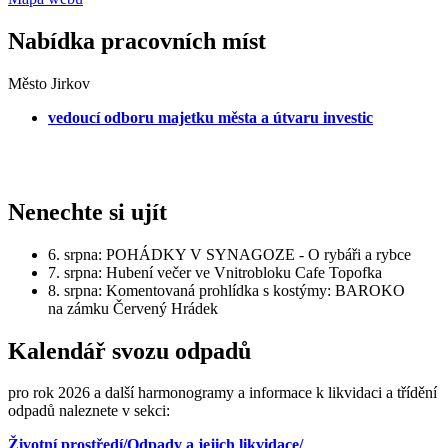
Nabídka pracovních míst
Město Jirkov
vedoucí odboru majetku města a útvaru investic
Nenechte si ujít
6. srpna: POHÁDKY V SYNAGOZE - O rybáři a rybce
7. srpna: Hubení večer ve Vnitrobloku Cafe Topofka
8. srpna: Komentovaná prohlídka s kostýmy: BAROKO
na zámku Červený Hrádek
Kalendář svozu odpadů
pro rok 2026 a další harmonogramy a informace k likvidaci a třídění
odpadů naleznete v sekci:
Životní prostředí/Odpady a jejich likvidace/