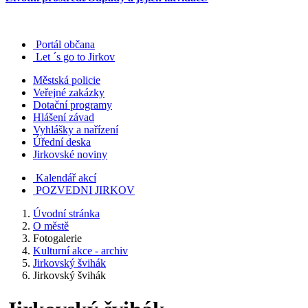
Portál občana
Let ´s go to Jirkov
Městská policie
Veřejné zakázky
Dotační programy
Hlášení závad
Vyhlášky a nařízení
Úřední deska
Jirkovské noviny
Kalendář akcí
POZVEDNI JIRKOV
Úvodní stránka
O městě
Fotogalerie
Kulturní akce - archiv
Jirkovský švihák
Jirkovský švihák