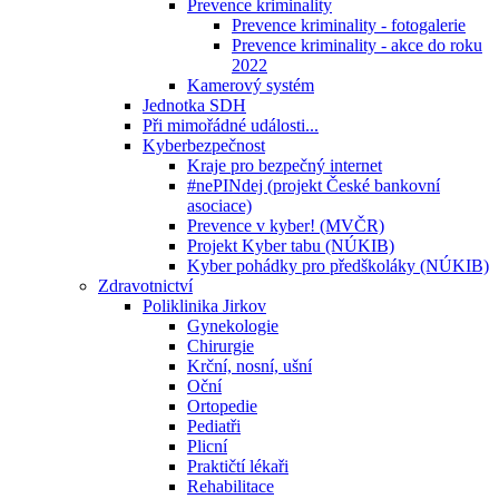
Prevence kriminality
Prevence kriminality - fotogalerie
Prevence kriminality - akce do roku
2022
Kamerový systém
Jednotka SDH
Při mimořádné události...
Kyberbezpečnost
Kraje pro bezpečný internet
#nePINdej (projekt České bankovní
asociace)
Prevence v kyber! (MVČR)
Projekt Kyber tabu (NÚKIB)
Kyber pohádky pro předškoláky (NÚKIB)
Zdravotnictví
Poliklinika Jirkov
Gynekologie
Chirurgie
Krční, nosní, ušní
Oční
Ortopedie
Pediatři
Plicní
Praktičtí lékaři
Rehabilitace