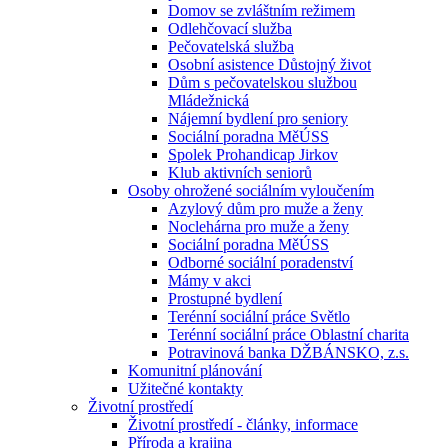
Domov se zvláštním režimem
Odlehčovací služba
Pečovatelská služba
Osobní asistence Důstojný život
Dům s pečovatelskou službou
Mládežnická
Nájemní bydlení pro seniory
Sociální poradna MěÚSS
Spolek Prohandicap Jirkov
Klub aktivních seniorů
Osoby ohrožené sociálním vyloučením
Azylový dům pro muže a ženy
Noclehárna pro muže a ženy
Sociální poradna MěÚSS
Odborné sociální poradenství
Mámy v akci
Prostupné bydlení
Terénní sociální práce Světlo
Terénní sociální práce Oblastní charita
Potravinová banka DŽBÁNSKO, z.s.
Komunitní plánování
Užitečné kontakty
Životní prostředí
Životní prostředí - články, informace
Příroda a krajina