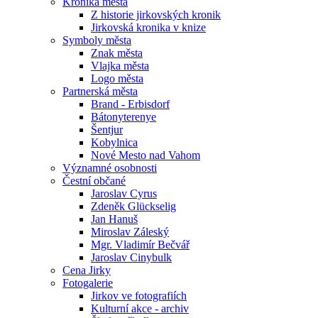
Kronika města
Z historie jirkovských kronik
Jirkovská kronika v knize
Symboly města
Znak města
Vlajka města
Logo města
Partnerská města
Brand - Erbisdorf
Bátonyterenye
Šentjur
Kobylnica
Nové Mesto nad Vahom
Významné osobnosti
Čestní občané
Jaroslav Cyrus
Zdeněk Glückselig
Jan Hanuš
Miroslav Záleský
Mgr. Vladimír Bečvář
Jaroslav Cinybulk
Cena Jirky
Fotogalerie
Jirkov ve fotografiích
Kulturní akce - archiv