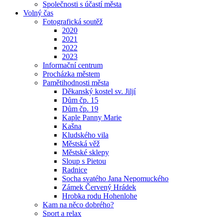
Společnosti s účastí města
Volný čas
Fotografická soutěž
2020
2021
2022
2023
Informační centrum
Procházka městem
Pamětihodnosti města
Děkanský kostel sv. Jiljí
Dům čp. 15
Dům čp. 19
Kaple Panny Marie
Kašna
Kludského vila
Městská věž
Městské sklepy
Sloup s Pietou
Radnice
Socha svatého Jana Nepomuckého
Zámek Červený Hrádek
Hrobka rodu Hohenlohe
Kam na něco dobrého?
Sport a relax