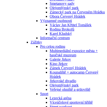
Smetanovy sady
Olejomlýnský park
Zámecký park na Červeném Hrádku
Obora Červený Hrádek
Významné osobnosti
Václav Jan Křtitel Tomášek
Rodina Brokofů
Karel Kludský
Informační centrum
Zážitky
Pro celou rodinu
Multimediální expozice města +
hasičské muzeum
Galerie Jirkov
Kino Jirkov
Zámek Červený Hrádek
Koupaliště + autocamp Červený
Hrádek
Jirkovské divadlo
Olejomlýnský park
Veřejné ohniště a griloviště
Sport
Lezecká aréna
Víceúčelové sportovní hřiště
Street workout