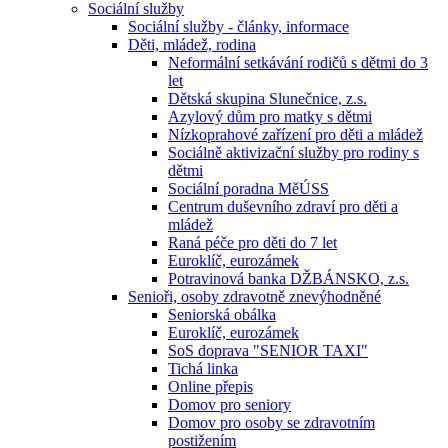
Sociální služby
Sociální služby - články, informace
Děti, mládež, rodina
Neformální setkávání rodičů s dětmi do 3
let
Dětská skupina Slunečnice, z.s.
Azylový dům pro matky s dětmi
Nízkoprahové zařízení pro děti a mládež
Sociálně aktivizační služby pro rodiny s
dětmi
Sociální poradna MěÚSS
Centrum duševního zdraví pro děti a
mládež
Raná péče pro děti do 7 let
Euroklíč, eurozámek
Potravinová banka DŽBÁNSKO, z.s.
Senioři, osoby zdravotně znevýhodněné
Seniorská obálka
Euroklíč, eurozámek
SoS doprava "SENIOR TAXI"
Tichá linka
Online přepis
Domov pro seniory
Domov pro osoby se zdravotním
postižením