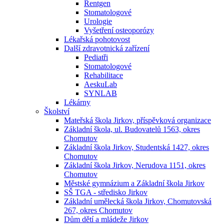
Rentgen
Stomatologové
Urologie
Vyšetření osteoporózy
Lékařská pohotovost
Další zdravotnická zařízení
Pediatři
Stomatologové
Rehabilitace
AeskuLab
SYNLAB
Lékárny
Školství
Mateřská škola Jirkov, příspěvková organizace
Základní škola, ul. Budovatelů 1563, okres
Chomutov
Základní škola Jirkov, Studentská 1427, okres
Chomutov
Základní škola Jirkov, Nerudova 1151, okres
Chomutov
Městské gymnázium a Základní škola Jirkov
SŠ TGA - středisko Jirkov
Základní umělecká škola Jirkov, Chomutovská
267, okres Chomutov
Dům dětí a mládeže Jirkov