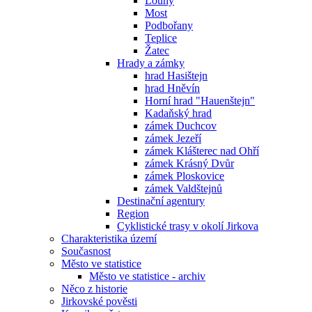
Louny
Most
Podbořany
Teplice
Žatec
Hrady a zámky
hrad Hasištejn
hrad Hněvín
Horní hrad "Hauenštejn"
Kadaňský hrad
zámek Duchcov
zámek Jezeří
zámek Klášterec nad Ohří
zámek Krásný Dvůr
zámek Ploskovice
zámek Valdštejnů
Destinační agentury
Region
Cyklistické trasy v okolí Jirkova
Charakteristika území
Současnost
Město ve statistice
Město ve statistice - archiv
Něco z historie
Jirkovské pověsti