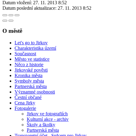
Datum vložení:
27. 11. 2013 8:52
Datum poslední aktualizace:
27. 11. 2013 8:52
O městě
Let's go to Jirkov
Charakteristika území
Současnost
Město ve statistice
Něco z historie
Jirkovské pověsti
Kronika města
Symboly města
Partnerská města
Významné osobnosti
Čestní občané
Cena Jirky
Fotogalerie
Jirkov ve fotografiích
Kulturní akce - archiv
Školy a školky
Partnerská města
Transparetní účet - Srdcem pro Jirkov