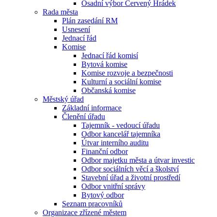
Osadní výbor Červený Hrádek
Rada města
Plán zasedání RM
Usnesení
Jednací řád
Komise
Jednací řád komisí
Bytová komise
Komise rozvoje a bezpečnosti
Kulturní a sociální komise
Občanská komise
Městský úřad
Základní informace
Členění úřadu
Tajemník - vedoucí úřadu
Odbor kancelář tajemníka
Útvar interního auditu
Finanční odbor
Odbor majetku města a útvar investic
Odbor sociálních věcí a školství
Stavební úřad a životní prostředí
Odbor vnitřní správy
Bytový odbor
Seznam pracovníků
Organizace zřízené městem