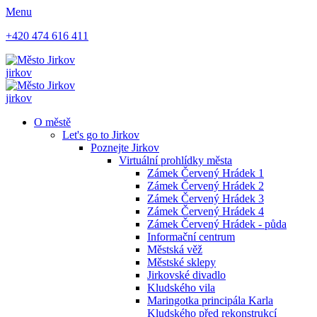
Menu
+420 474 616 411
jirkov
jirkov
O městě
Let's go to Jirkov
Poznejte Jirkov
Virtuální prohlídky města
Zámek Červený Hrádek 1
Zámek Červený Hrádek 2
Zámek Červený Hrádek 3
Zámek Červený Hrádek 4
Zámek Červený Hrádek - půda
Informační centrum
Městská věž
Městské sklepy
Jirkovské divadlo
Kludského vila
Maringotka principála Karla
Kludského před rekonstrukcí