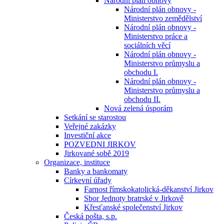
Národní plán obnovy
Národní plán obnovy -
Ministerstvo zemědělství
Národní plán obnovy -
Ministerstvo práce a
sociálních věcí
Národní plán obnovy -
Ministerstvo průmyslu a
obchodu I.
Národní plán obnovy -
Ministerstvo průmyslu a
obchodu II.
Nová zelená úsporám
Setkání se starostou
Veřejné zakázky
Investiční akce
POZVEDNI JIRKOV
Jirkované sobě 2019
Organizace, instituce
Banky a bankomaty
Církevní úřady
Farnost římskokatolická-děkanství Jirkov
Sbor Jednoty bratrské v Jirkově
Křesťanské společenství Jirkov
Česká pošta, s.p.