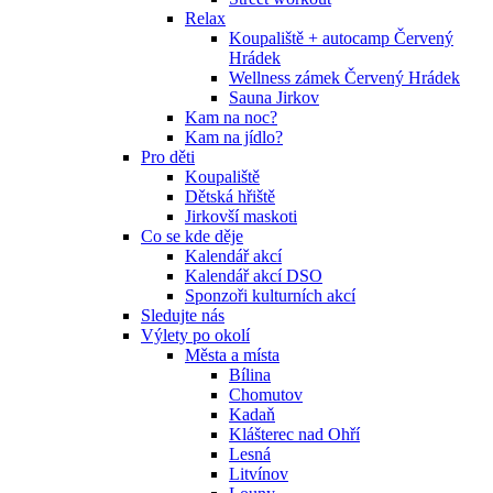
Relax
Koupaliště + autocamp Červený
Hrádek
Wellness zámek Červený Hrádek
Sauna Jirkov
Kam na noc?
Kam na jídlo?
Pro děti
Koupaliště
Dětská hřiště
Jirkovší maskoti
Co se kde děje
Kalendář akcí
Kalendář akcí DSO
Sponzoři kulturních akcí
Sledujte nás
Výlety po okolí
Města a místa
Bílina
Chomutov
Kadaň
Klášterec nad Ohří
Lesná
Litvínov