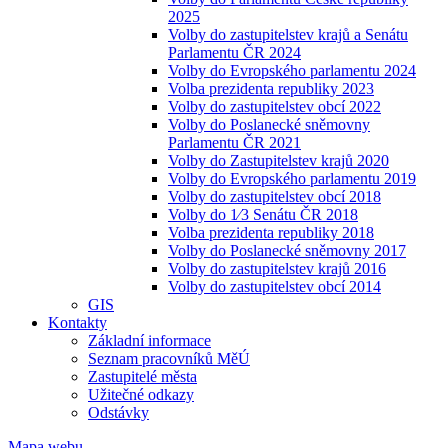
2025
Volby do zastupitelstev krajů a Senátu
Parlamentu ČR 2024
Volby do Evropského parlamentu 2024
Volba prezidenta republiky 2023
Volby do zastupitelstev obcí 2022
Volby do Poslanecké sněmovny
Parlamentu ČR 2021
Volby do Zastupitelstev krajů 2020
Volby do Evropského parlamentu 2019
Volby do zastupitelstev obcí 2018
Volby do 1⁄3 Senátu ČR 2018
Volba prezidenta republiky 2018
Volby do Poslanecké sněmovny 2017
Volby do zastupitelstev krajů 2016
Volby do zastupitelstev obcí 2014
GIS
Kontakty
Základní informace
Seznam pracovníků MěÚ
Zastupitelé města
Užitečné odkazy
Odstávky
Mapa webu