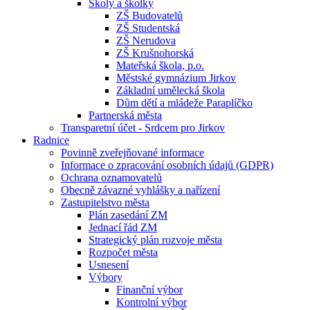
Školy a školky
ZŠ Budovatelů
ZŠ Studentská
ZŠ Nerudova
ZŠ Krušnohorská
Mateřská škola, p.o.
Městské gymnázium Jirkov
Základní umělecká škola
Dům dětí a mládeže Paraplíčko
Partnerská města
Transparetní účet - Srdcem pro Jirkov
Radnice
Povinně zveřejňované informace
Informace o zpracování osobních údajů (GDPR)
Ochrana oznamovatelů
Obecně závazné vyhlášky a nařízení
Zastupitelstvo města
Plán zasedání ZM
Jednací řád ZM
Strategický plán rozvoje města
Rozpočet města
Usnesení
Výbory
Finanční výbor
Kontrolní výbor