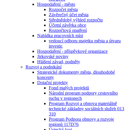
Hospodaření - město
Rozpočet města
Závěrečný účet města
Střednědobý výhled rozpočtu
Účetní závěrka obce
Rozpočtová opatření
Nabídka pracovních míst
vedoucí odboru majetku města a útvaru
investic
Hospodaření - příspěvkové organizace
Jirkovské noviny
Hlášení závad, podněty
Rozvoj a podnikání
Strategické dokumenty města, dlouhodobé
koncepty
Dotační projekty
Fond malých projektů
Národní program podpory cestovního
ruchu v regionech
Program Rozvoj a obnova materiálně
technické základny sociálních služeb 013
310
Program Podpora obnovy a rozvoje
regionů 117D76
Ústecký kraj