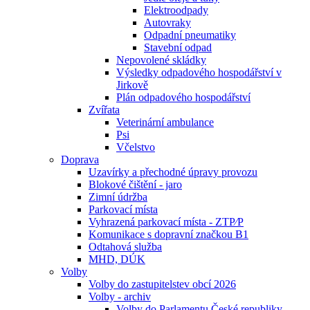
Elektroodpady
Autovraky
Odpadní pneumatiky
Stavební odpad
Nepovolené skládky
Výsledky odpadového hospodářství v
Jirkově
Plán odpadového hospodářství
Zvířata
Veterinární ambulance
Psi
Včelstvo
Doprava
Uzavírky a přechodné úpravy provozu
Blokové čištění - jaro
Zimní údržba
Parkovací místa
Vyhrazená parkovací místa - ZTP⁄P
Komunikace s dopravní značkou B1
Odtahová služba
MHD, DÚK
Volby
Volby do zastupitelstev obcí 2026
Volby - archiv
Volby do Parlamentu České republiky