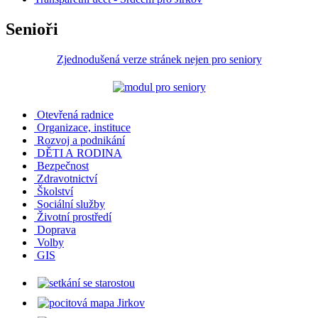
Senioři
Zjednodušená verze stránek nejen pro seniory
Otevřená radnice
Organizace, instituce
Rozvoj a podnikání
DĚTI A RODINA
Bezpečnost
Zdravotnictví
Školství
Sociální služby
Životní prostředí
Doprava
Volby
GIS