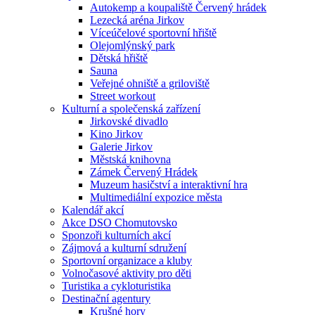
Autokemp a koupaliště Červený hrádek
Lezecká aréna Jirkov
Víceúčelové sportovní hřiště
Olejomlýnský park
Dětská hřiště
Sauna
Veřejné ohniště a griloviště
Street workout
Kulturní a společenská zařízení
Jirkovské divadlo
Kino Jirkov
Galerie Jirkov
Městská knihovna
Zámek Červený Hrádek
Muzeum hasičství a interaktivní hra
Multimediální expozice města
Kalendář akcí
Akce DSO Chomutovsko
Sponzoři kulturních akcí
Zájmová a kulturní sdružení
Sportovní organizace a kluby
Volnočasové aktivity pro děti
Turistika a cykloturistika
Destinační agentury
Krušné hory