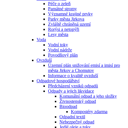
Péče o zeleň
Památné stromy
Významné krajiné prvky
Parky města Jirkova
Zvláště chráněná uzemí
Rorýsi a netopýři
Lesy města
Voda
Vodní toky
Vodní nádrže
Povodňový plán
Ovzduší
Územní plán snižování emisí a imisí pro
města Jirkov a Chomutov
Informace o kvalitě ovzduší
Odpadové hospodářství
Předcházení vzniků odpadů
Odpady a jejich likvidace
Komunální odpad a jeho složky
Živnostenský odpad
Bioodpad
Kompostéry zdarma
Odpadní textil
Nebezpečný odpad
Jedlé oleje a tuky