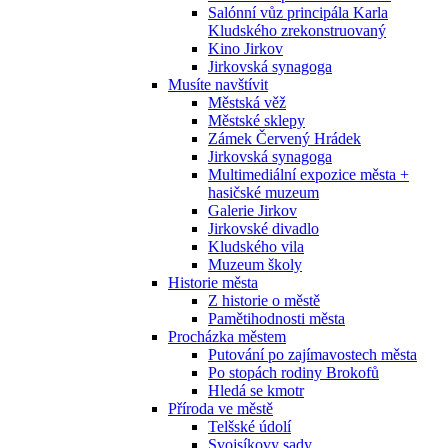
Salónní vůz principála Karla
Kludského zrekonstruovaný
Kino Jirkov
Jirkovská synagoga
Musíte navštívit
Městská věž
Městské sklepy
Zámek Červený Hrádek
Jirkovská synagoga
Multimediální expozice města +
hasičské muzeum
Galerie Jirkov
Jirkovské divadlo
Kludského vila
Muzeum školy
Historie města
Z historie o městě
Pamětihodnosti města
Procházka městem
Putování po zajímavostech města
Po stopách rodiny Brokofů
Hledá se kmotr
Příroda ve městě
Telšské údolí
Svojsíkovy sady