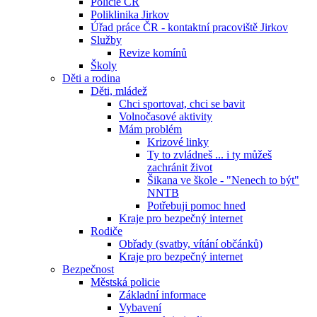
Policie ČR
Poliklinika Jirkov
Úřad práce ČR - kontaktní pracoviště Jirkov
Služby
Revize komínů
Školy
Děti a rodina
Děti, mládež
Chci sportovat, chci se bavit
Volnočasové aktivity
Mám problém
Krizové linky
Ty to zvládneš ... i ty můžeš
zachránit život
Šikana ve škole - "Nenech to být"
NNTB
Potřebuji pomoc hned
Kraje pro bezpečný internet
Rodiče
Obřady (svatby, vítání občánků)
Kraje pro bezpečný internet
Bezpečnost
Městská policie
Základní informace
Vybavení