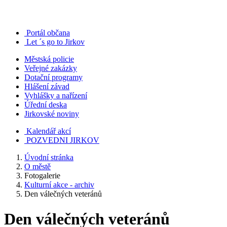
Portál občana
Let ´s go to Jirkov
Městská policie
Veřejné zakázky
Dotační programy
Hlášení závad
Vyhlášky a nařízení
Úřední deska
Jirkovské noviny
Kalendář akcí
POZVEDNI JIRKOV
Úvodní stránka
O městě
Fotogalerie
Kulturní akce - archiv
Den válečných veteránů
Den válečných veteránů