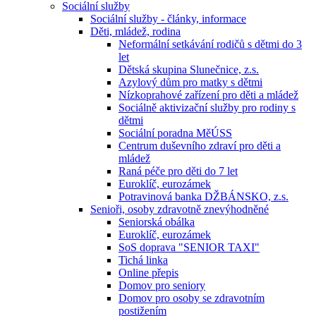
Sociální služby
Sociální služby - články, informace
Děti, mládež, rodina
Neformální setkávání rodičů s dětmi do 3
let
Dětská skupina Slunečnice, z.s.
Azylový dům pro matky s dětmi
Nízkoprahové zařízení pro děti a mládež
Sociálně aktivizační služby pro rodiny s
dětmi
Sociální poradna MěÚSS
Centrum duševního zdraví pro děti a
mládež
Raná péče pro děti do 7 let
Euroklíč, eurozámek
Potravinová banka DŽBÁNSKO, z.s.
Senioři, osoby zdravotně znevýhodněné
Seniorská obálka
Euroklíč, eurozámek
SoS doprava "SENIOR TAXI"
Tichá linka
Online přepis
Domov pro seniory
Domov pro osoby se zdravotním
postižením