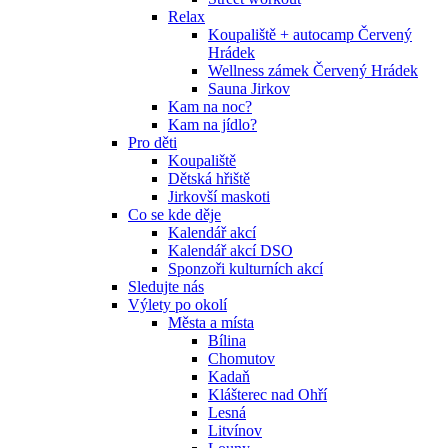
Relax
Koupaliště + autocamp Červený
Hrádek
Wellness zámek Červený Hrádek
Sauna Jirkov
Kam na noc?
Kam na jídlo?
Pro děti
Koupaliště
Dětská hřiště
Jirkovší maskoti
Co se kde děje
Kalendář akcí
Kalendář akcí DSO
Sponzoři kulturních akcí
Sledujte nás
Výlety po okolí
Města a místa
Bílina
Chomutov
Kadaň
Klášterec nad Ohří
Lesná
Litvínov