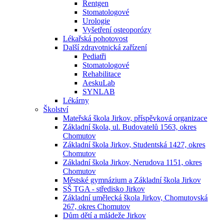
Rentgen
Stomatologové
Urologie
Vyšetření osteoporózy
Lékařská pohotovost
Další zdravotnická zařízení
Pediatři
Stomatologové
Rehabilitace
AeskuLab
SYNLAB
Lékárny
Školství
Mateřská škola Jirkov, příspěvková organizace
Základní škola, ul. Budovatelů 1563, okres
Chomutov
Základní škola Jirkov, Studentská 1427, okres
Chomutov
Základní škola Jirkov, Nerudova 1151, okres
Chomutov
Městské gymnázium a Základní škola Jirkov
SŠ TGA - středisko Jirkov
Základní umělecká škola Jirkov, Chomutovská
267, okres Chomutov
Dům dětí a mládeže Jirkov