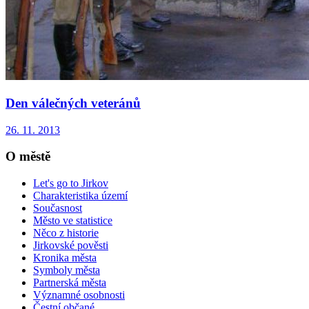
Den válečných veteránů
26. 11. 2013
O městě
Let's go to Jirkov
Charakteristika území
Současnost
Město ve statistice
Něco z historie
Jirkovské pověsti
Kronika města
Symboly města
Partnerská města
Významné osobnosti
Čestní občané