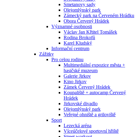
Smetanovy sady
Olejomlýnský park
Zámecký park na Červeném Hrádku
Obora Červený Hrádek
Významné osobnosti
Václav Jan Křtitel Tomášek
Rodina Brokofů
Karel Kludský
Informační centrum
Zážitky
Pro celou rodinu
Multimediální expozice města +
hasičské muzeum
Galerie Jirkov
Kino Jirkov
Zámek Červený Hrádek
Koupaliště + autocamp Červený
Hrádek
Jirkovské divadlo
Olejomlýnský park
Veřejné ohniště a griloviště
Sport
Lezecká aréna
Víceúčelové sportovní hřiště
Street workout