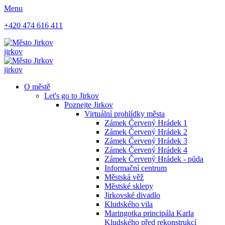
Menu
+420 474 616 411
jirkov
jirkov
O městě
Let's go to Jirkov
Poznejte Jirkov
Virtuální prohlídky města
Zámek Červený Hrádek 1
Zámek Červený Hrádek 2
Zámek Červený Hrádek 3
Zámek Červený Hrádek 4
Zámek Červený Hrádek - půda
Informační centrum
Městská věž
Městské sklepy
Jirkovské divadlo
Kludského vila
Maringotka principála Karla
Kludského před rekonstrukcí