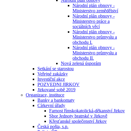
Národní plán obnovy
Národní plán obnovy -
Ministerstvo zemědělství
Národní plán obnovy -
Ministerstvo práce a
sociálních věcí
Národní plán obnovy -
Ministerstvo průmyslu a
obchodu I.
Národní plán obnovy -
Ministerstvo průmyslu a
obchodu II.
Nová zelená úsporám
Setkání se starostou
Veřejné zakázky
Investiční akce
POZVEDNI JIRKOV
Jirkované sobě 2019
Organizace, instituce
Banky a bankomaty
Církevní úřady
Farnost římskokatolická-děkanství Jirkov
Sbor Jednoty bratrské v Jirkově
Křesťanské společenství Jirkov
Česká pošta, s.p.