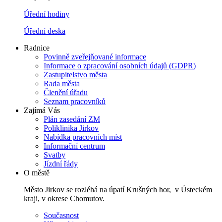
Úřední hodiny
Úřední deska
Radnice
Povinně zveřejňované informace
Informace o zpracování osobních údajů (GDPR)
Zastupitelstvo města
Rada města
Členění úřadu
Seznam pracovníků
Zajímá Vás
Plán zasedání ZM
Poliklinika Jirkov
Nabídka pracovních míst
Informační centrum
Svatby
Jízdní řády
O městě
Město Jirkov se rozléhá na úpatí Krušných hor, v Ústeckém
kraji, v okrese Chomutov.
Současnost