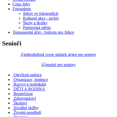
Cena Jirky
Fotogalerie
Jirkov ve fotografiích
Kulturní akce - archiv
Školy a školky
Partnerská města
Transparetní účet - Srdcem pro Jirkov
Senioři
Zjednodušená verze stránek nejen pro seniory
Otevřená radnice
Organizace, instituce
Rozvoj a podnikání
DĚTI A RODINA
Bezpečnost
Zdravotnictví
Školství
Sociální služby
Životní prostředí