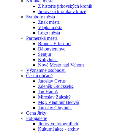
Kronika města
Z historie jirkovských kronik
Jirkovská kronika v knize
Symboly města
Znak města
Vlajka města
Logo města
Partnerská města
Brand - Erbisdorf
Bátonyterenye
Šentjur
Kobylnica
Nové Mesto nad Vahom
Významné osobnosti
Čestní občané
Jaroslav Cyrus
Zdeněk Glückselig
Jan Hanuš
Miroslav Záleský
Mgr. Vladimír Bečvář
Jaroslav Cinybulk
Cena Jirky
Fotogalerie
Jirkov ve fotografiích
Kulturní akce - archiv