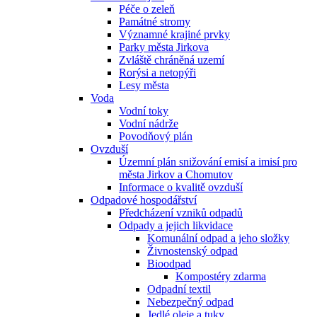
Péče o zeleň
Památné stromy
Významné krajiné prvky
Parky města Jirkova
Zvláště chráněná uzemí
Rorýsi a netopýři
Lesy města
Voda
Vodní toky
Vodní nádrže
Povodňový plán
Ovzduší
Územní plán snižování emisí a imisí pro
města Jirkov a Chomutov
Informace o kvalitě ovzduší
Odpadové hospodářství
Předcházení vzniků odpadů
Odpady a jejich likvidace
Komunální odpad a jeho složky
Živnostenský odpad
Bioodpad
Kompostéry zdarma
Odpadní textil
Nebezpečný odpad
Jedlé oleje a tuky