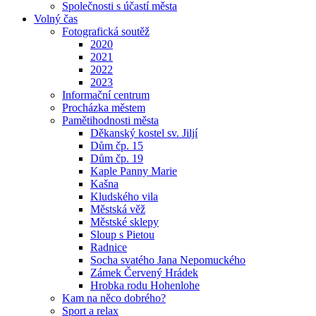
Společnosti s účastí města
Volný čas
Fotografická soutěž
2020
2021
2022
2023
Informační centrum
Procházka městem
Pamětihodnosti města
Děkanský kostel sv. Jiljí
Dům čp. 15
Dům čp. 19
Kaple Panny Marie
Kašna
Kludského vila
Městská věž
Městské sklepy
Sloup s Pietou
Radnice
Socha svatého Jana Nepomuckého
Zámek Červený Hrádek
Hrobka rodu Hohenlohe
Kam na něco dobrého?
Sport a relax