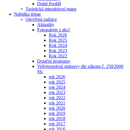
Dolní Poohří
Turistická interaktivní mapa
Nabídka témat
Otevřená radnice
Aktuality
Fotogalerie z akcí
Rok 2026
Rok 2025
Rok 2024
Rok 2023
Rok 2022
Dotační programy
Veřejnoprávní smlouvy dle zákona č. 250⁄2000
Sb.
rok 2026
rok 2025
rok 2024
rok 2023
rok 2022
rok 2021
rok 2020
rok 2019
rok 2018
rok 2017
rok 2016