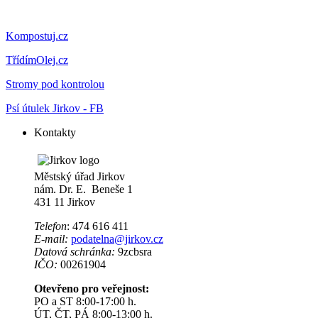
Kompostuj.cz
TřídímOlej.cz
Stromy pod kontrolou
Psí útulek Jirkov - FB
Kontakty
Městský úřad Jirkov
nám. Dr. E. Beneše 1
431 11 Jirkov
Telefon
: 474 616 411
E-mail:
podatelna@jirkov.cz
Datová schránka:
9zcbsra
IČO:
00261904
Otevřeno pro veřejnost:
PO a ST 8:00-17:00 h.
ÚT, ČT, PÁ 8:00-13:00 h.