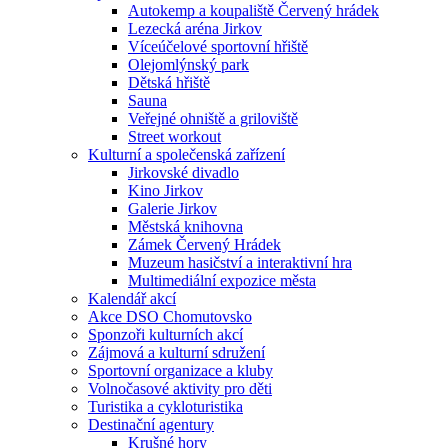
Autokemp a koupaliště Červený hrádek
Lezecká aréna Jirkov
Víceúčelové sportovní hřiště
Olejomlýnský park
Dětská hřiště
Sauna
Veřejné ohniště a griloviště
Street workout
Kulturní a společenská zařízení
Jirkovské divadlo
Kino Jirkov
Galerie Jirkov
Městská knihovna
Zámek Červený Hrádek
Muzeum hasičství a interaktivní hra
Multimediální expozice města
Kalendář akcí
Akce DSO Chomutovsko
Sponzoři kulturních akcí
Zájmová a kulturní sdružení
Sportovní organizace a kluby
Volnočasové aktivity pro děti
Turistika a cykloturistika
Destinační agentury
Krušné hory