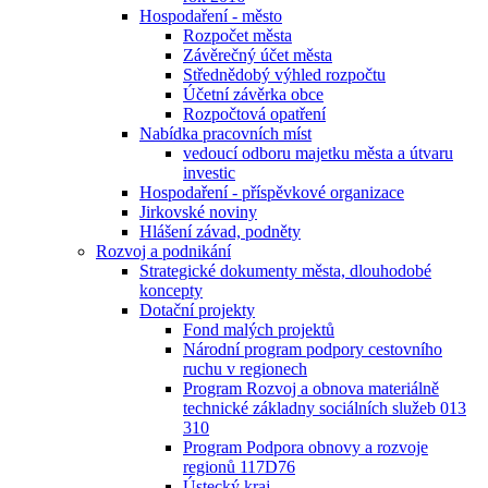
Hospodaření - město
Rozpočet města
Závěrečný účet města
Střednědobý výhled rozpočtu
Účetní závěrka obce
Rozpočtová opatření
Nabídka pracovních míst
vedoucí odboru majetku města a útvaru
investic
Hospodaření - příspěvkové organizace
Jirkovské noviny
Hlášení závad, podněty
Rozvoj a podnikání
Strategické dokumenty města, dlouhodobé
koncepty
Dotační projekty
Fond malých projektů
Národní program podpory cestovního
ruchu v regionech
Program Rozvoj a obnova materiálně
technické základny sociálních služeb 013
310
Program Podpora obnovy a rozvoje
regionů 117D76
Ústecký kraj