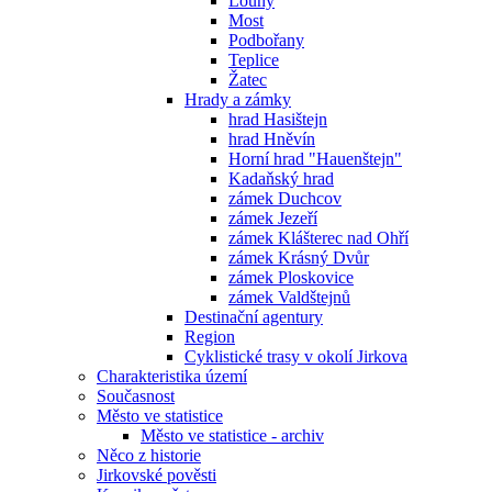
Louny
Most
Podbořany
Teplice
Žatec
Hrady a zámky
hrad Hasištejn
hrad Hněvín
Horní hrad "Hauenštejn"
Kadaňský hrad
zámek Duchcov
zámek Jezeří
zámek Klášterec nad Ohří
zámek Krásný Dvůr
zámek Ploskovice
zámek Valdštejnů
Destinační agentury
Region
Cyklistické trasy v okolí Jirkova
Charakteristika území
Současnost
Město ve statistice
Město ve statistice - archiv
Něco z historie
Jirkovské pověsti