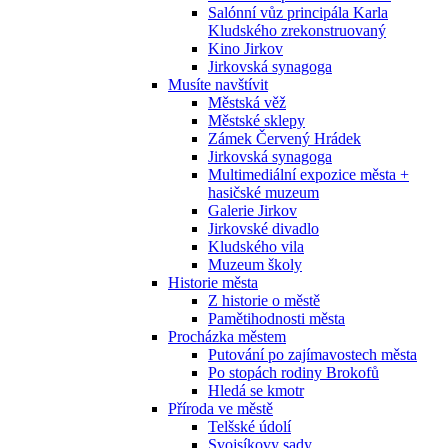
Salónní vůz principála Karla
Kludského zrekonstruovaný
Kino Jirkov
Jirkovská synagoga
Musíte navštívit
Městská věž
Městské sklepy
Zámek Červený Hrádek
Jirkovská synagoga
Multimediální expozice města +
hasičské muzeum
Galerie Jirkov
Jirkovské divadlo
Kludského vila
Muzeum školy
Historie města
Z historie o městě
Pamětihodnosti města
Procházka městem
Putování po zajímavostech města
Po stopách rodiny Brokofů
Hledá se kmotr
Příroda ve městě
Telšské údolí
Svojsíkovy sady