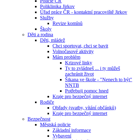
Policie ČR
Poliklinika Jirkov
Úřad práce ČR - kontaktní pracoviště Jirkov
Služby
Revize komínů
Školy
Děti a rodina
Děti, mládež
Chci sportovat, chci se bavit
Volnočasové aktivity
Mám problém
Krizové linky
Ty to zvládneš ... i ty můžeš
zachránit život
Šikana ve škole - "Nenech to být"
NNTB
Potřebuji pomoc hned
Kraje pro bezpečný internet
Rodiče
Obřady (svatby, vítání občánků)
Kraje pro bezpečný internet
Bezpečnost
Městská policie
Základní informace
Vybavení