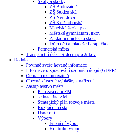
Školy a školky
ZŠ Budovatelů
ZŠ Studentská
ZŠ Nerudova
ZŠ Krušnohorská
Mateřská škola, p.o.
Městské gymnázium Jirkov
Základní umělecká škola
Dům dětí a mládeže Paraplíčko
Partnerská města
Transparetní účet - Srdcem pro Jirkov
Radnice
Povinně zveřejňované informace
Informace o zpracování osobních údajů (GDPR)
Ochrana oznamovatelů
Obecně závazné vyhlášky a nařízení
Zastupitelstvo města
Plán zasedání ZM
Jednací řád ZM
Strategický plán rozvoje města
Rozpočet města
Usnesení
Výbory
Finanční výbor
Kontrolní výbor