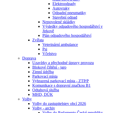
Elektroodpady
Autovraky
Odpadní pneumatiky
Stavební odpad
Nepovolené skládky
Výsledky odpadového hospodářství v
Jirkově
Plán odpadového hospodářství
Zvířata
Veterinární ambulance
Psi
Včelstvo
Doprava
Uzavírky a přechodné úpravy provozu
Blokové čištění - jaro
Zimní údržba
Parkovací místa
Vyhrazená parkovací místa - ZTP⁄P
Komunikace s dopravní značkou B1
Odtahová služba
MHD, DÚK
Volby
Volby do zastupitelstev obcí 2026
Volby - archiv
Volby do Parlamentu České republiky