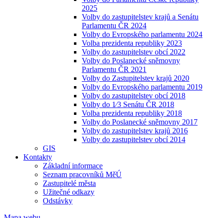
2025
Volby do zastupitelstev krajů a Senátu
Parlamentu ČR 2024
Volby do Evropského parlamentu 2024
Volba prezidenta republiky 2023
Volby do zastupitelstev obcí 2022
Volby do Poslanecké sněmovny
Parlamentu ČR 2021
Volby do Zastupitelstev krajů 2020
Volby do Evropského parlamentu 2019
Volby do zastupitelstev obcí 2018
Volby do 1⁄3 Senátu ČR 2018
Volba prezidenta republiky 2018
Volby do Poslanecké sněmovny 2017
Volby do zastupitelstev krajů 2016
Volby do zastupitelstev obcí 2014
GIS
Kontakty
Základní informace
Seznam pracovníků MěÚ
Zastupitelé města
Užitečné odkazy
Odstávky
Mapa webu