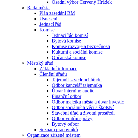
Osadní výbor Červený Hrádek
Rada města
Plán zasedání RM
Usnesení
Jednací řád
Komise
Jednací řád komisí
Bytová komise
Komise rozvoje a bezpečnosti
Kulturní a sociální komise
Občanská komise
Městský úřad
Základní informace
Členění úřadu
Tajemník - vedoucí úřadu
Odbor kancelář tajemníka
Útvar interního auditu
Finanční odbor
Odbor majetku města a útvar investic
Odbor sociálních věcí a školství
Stavební úřad a životní prostředí
Odbor vnitřní správy
Bytový odbor
Seznam pracovníků
Organizace zřízené městem