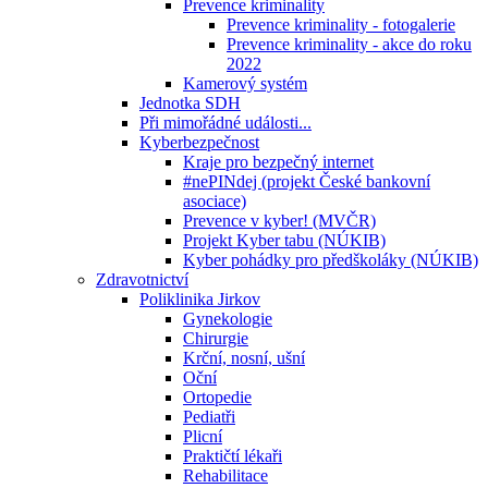
Prevence kriminality
Prevence kriminality - fotogalerie
Prevence kriminality - akce do roku
2022
Kamerový systém
Jednotka SDH
Při mimořádné události...
Kyberbezpečnost
Kraje pro bezpečný internet
#nePINdej (projekt České bankovní
asociace)
Prevence v kyber! (MVČR)
Projekt Kyber tabu (NÚKIB)
Kyber pohádky pro předškoláky (NÚKIB)
Zdravotnictví
Poliklinika Jirkov
Gynekologie
Chirurgie
Krční, nosní, ušní
Oční
Ortopedie
Pediatři
Plicní
Praktičtí lékaři
Rehabilitace