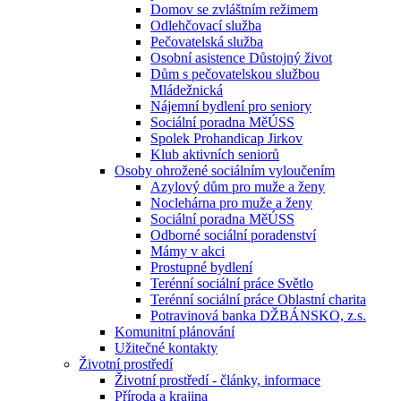
Domov se zvláštním režimem
Odlehčovací služba
Pečovatelská služba
Osobní asistence Důstojný život
Dům s pečovatelskou službou
Mládežnická
Nájemní bydlení pro seniory
Sociální poradna MěÚSS
Spolek Prohandicap Jirkov
Klub aktivních seniorů
Osoby ohrožené sociálním vyloučením
Azylový dům pro muže a ženy
Noclehárna pro muže a ženy
Sociální poradna MěÚSS
Odborné sociální poradenství
Mámy v akci
Prostupné bydlení
Terénní sociální práce Světlo
Terénní sociální práce Oblastní charita
Potravinová banka DŽBÁNSKO, z.s.
Komunitní plánování
Užitečné kontakty
Životní prostředí
Životní prostředí - články, informace
Příroda a krajina