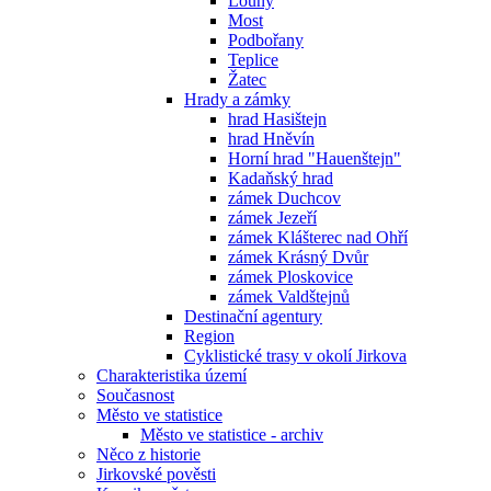
Louny
Most
Podbořany
Teplice
Žatec
Hrady a zámky
hrad Hasištejn
hrad Hněvín
Horní hrad "Hauenštejn"
Kadaňský hrad
zámek Duchcov
zámek Jezeří
zámek Klášterec nad Ohří
zámek Krásný Dvůr
zámek Ploskovice
zámek Valdštejnů
Destinační agentury
Region
Cyklistické trasy v okolí Jirkova
Charakteristika území
Současnost
Město ve statistice
Město ve statistice - archiv
Něco z historie
Jirkovské pověsti