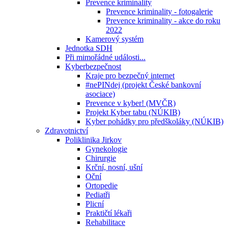
Prevence kriminality
Prevence kriminality - fotogalerie
Prevence kriminality - akce do roku
2022
Kamerový systém
Jednotka SDH
Při mimořádné události...
Kyberbezpečnost
Kraje pro bezpečný internet
#nePINdej (projekt České bankovní
asociace)
Prevence v kyber! (MVČR)
Projekt Kyber tabu (NÚKIB)
Kyber pohádky pro předškoláky (NÚKIB)
Zdravotnictví
Poliklinika Jirkov
Gynekologie
Chirurgie
Krční, nosní, ušní
Oční
Ortopedie
Pediatři
Plicní
Praktičtí lékaři
Rehabilitace