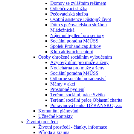
Domov se zvláštním režimem
Odlehčovací služba
Pečovatelská služba
Osobní asistence Důstojný život
Dům s pečovatelskou službou
Mládežnická
Nájemní bydlení pro seniory
Sociální poradna MěÚSS
Spolek Prohandicap Jirkov
Klub aktivních seniorů
Osoby ohrožené sociálním vyloučením
Azylový dům pro muže a ženy
Noclehárna pro muže a ženy
Sociální poradna MěÚSS
Odborné sociální poradenství
Mámy v akci
Prostupné bydlení
Terénní sociální práce Světlo
Terénní sociální práce Oblastní charita
Potravinová banka DŽBÁNSKO, z.s.
Komunitní plánování
Užitečné kontakty
Životní prostředí
Životní prostředí - články, informace
Příroda a krajina