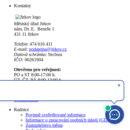
Kontakty
Městský úřad Jirkov
nám. Dr. E. Beneše 1
431 11 Jirkov
Telefon
: 474 616 411
E-mail:
podatelna@jirkov.cz
Datová schránka:
9zcbsra
IČO:
00261904
Otevřeno pro veřejnost:
PO a ST 8:00-17:00 h.
ÚT, ČT, PÁ 8:00-13:00 h.
Úřední hodiny
Úřední deska
Radnice
Povinně zveřejňované informace
Informace o zpracování osobních údajů (GDPR)
Zastupitelstvo města