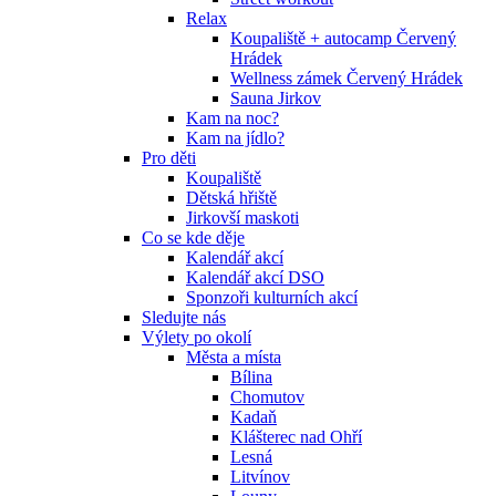
Relax
Koupaliště + autocamp Červený
Hrádek
Wellness zámek Červený Hrádek
Sauna Jirkov
Kam na noc?
Kam na jídlo?
Pro děti
Koupaliště
Dětská hřiště
Jirkovší maskoti
Co se kde děje
Kalendář akcí
Kalendář akcí DSO
Sponzoři kulturních akcí
Sledujte nás
Výlety po okolí
Města a místa
Bílina
Chomutov
Kadaň
Klášterec nad Ohří
Lesná
Litvínov