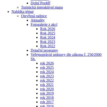
Dolní Poohří
Turistická interaktivní mapa
Nabídka témat
Otevřená radnice
Aktuality
Fotogalerie z akcí
Rok 2026
Rok 2025
Rok 2024
Rok 2023
Rok 2022
Dotační programy
Veřejnoprávní smlouvy dle zákona č. 250⁄2000
Sb.
rok 2026
rok 2025
rok 2024
rok 2023
rok 2022
rok 2021
rok 2020
rok 2019
rok 2018
rok 2017
rok 2016