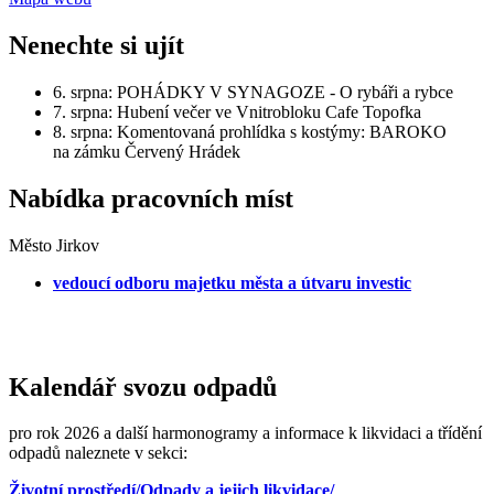
Nenechte si ujít
6. srpna: POHÁDKY V SYNAGOZE - O rybáři a rybce
7. srpna: Hubení večer ve Vnitrobloku Cafe Topofka
8. srpna: Komentovaná prohlídka s kostýmy: BAROKO
na zámku Červený Hrádek
Nabídka pracovních míst
Město Jirkov
vedoucí odboru majetku města a útvaru investic
Kalendář svozu odpadů
pro rok 2026 a další harmonogramy a informace k likvidaci a třídění
odpadů naleznete v sekci:
Životní prostředí/Odpady a jejich likvidace/