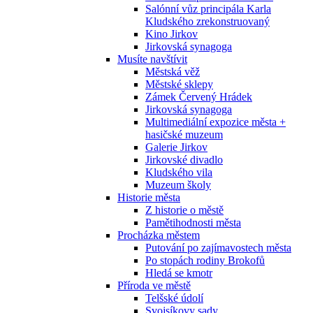
Salónní vůz principála Karla
Kludského zrekonstruovaný
Kino Jirkov
Jirkovská synagoga
Musíte navštívit
Městská věž
Městské sklepy
Zámek Červený Hrádek
Jirkovská synagoga
Multimediální expozice města +
hasičské muzeum
Galerie Jirkov
Jirkovské divadlo
Kludského vila
Muzeum školy
Historie města
Z historie o městě
Pamětihodnosti města
Procházka městem
Putování po zajímavostech města
Po stopách rodiny Brokofů
Hledá se kmotr
Příroda ve městě
Telšské údolí
Svojsíkovy sady