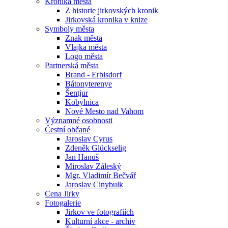
Kronika města
Z historie jirkovských kronik
Jirkovská kronika v knize
Symboly města
Znak města
Vlajka města
Logo města
Partnerská města
Brand - Erbisdorf
Bátonyterenye
Šentjur
Kobylnica
Nové Mesto nad Vahom
Významné osobnosti
Čestní občané
Jaroslav Cyrus
Zdeněk Glückselig
Jan Hanuš
Miroslav Záleský
Mgr. Vladimír Bečvář
Jaroslav Cinybulk
Cena Jirky
Fotogalerie
Jirkov ve fotografiích
Kulturní akce - archiv