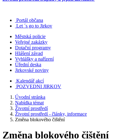
Portál občana
Let ´s go to Jirkov
Městská policie
Veřejné zakázky
Dotační programy
Hlášení závad
Vyhlášky a nařízení
Úřední deska
Jirkovské noviny
Kalendář akcí
POZVEDNI JIRKOV
Úvodní stránka
Nabídka témat
Životní prostředí
Životní prostředí - články, informace
Změna blokového čištění
Změna blokového čištění