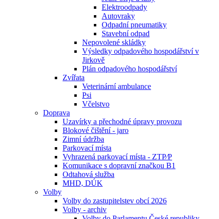
Elektroodpady
Autovraky
Odpadní pneumatiky
Stavební odpad
Nepovolené skládky
Výsledky odpadového hospodářství v
Jirkově
Plán odpadového hospodářství
Zvířata
Veterinární ambulance
Psi
Včelstvo
Doprava
Uzavírky a přechodné úpravy provozu
Blokové čištění - jaro
Zimní údržba
Parkovací místa
Vyhrazená parkovací místa - ZTP⁄P
Komunikace s dopravní značkou B1
Odtahová služba
MHD, DÚK
Volby
Volby do zastupitelstev obcí 2026
Volby - archiv
Volby do Parlamentu České republiky