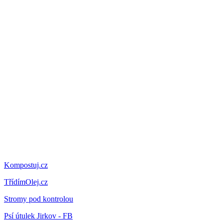
Kompostuj.cz
TřídímOlej.cz
Stromy pod kontrolou
Psí útulek Jirkov - FB