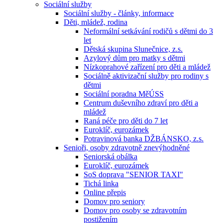
Sociální služby
Sociální služby - články, informace
Děti, mládež, rodina
Neformální setkávání rodičů s dětmi do 3
let
Dětská skupina Slunečnice, z.s.
Azylový dům pro matky s dětmi
Nízkoprahové zařízení pro děti a mládež
Sociálně aktivizační služby pro rodiny s
dětmi
Sociální poradna MěÚSS
Centrum duševního zdraví pro děti a
mládež
Raná péče pro děti do 7 let
Euroklíč, eurozámek
Potravinová banka DŽBÁNSKO, z.s.
Senioři, osoby zdravotně znevýhodněné
Seniorská obálka
Euroklíč, eurozámek
SoS doprava "SENIOR TAXI"
Tichá linka
Online přepis
Domov pro seniory
Domov pro osoby se zdravotním
postižením