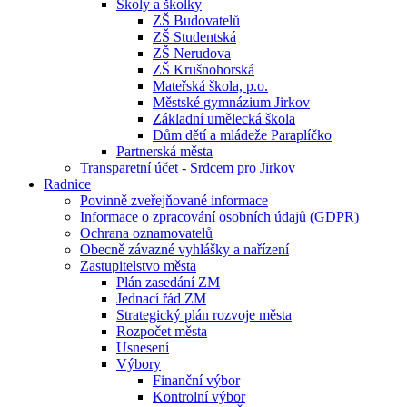
Školy a školky
ZŠ Budovatelů
ZŠ Studentská
ZŠ Nerudova
ZŠ Krušnohorská
Mateřská škola, p.o.
Městské gymnázium Jirkov
Základní umělecká škola
Dům dětí a mládeže Paraplíčko
Partnerská města
Transparetní účet - Srdcem pro Jirkov
Radnice
Povinně zveřejňované informace
Informace o zpracování osobních údajů (GDPR)
Ochrana oznamovatelů
Obecně závazné vyhlášky a nařízení
Zastupitelstvo města
Plán zasedání ZM
Jednací řád ZM
Strategický plán rozvoje města
Rozpočet města
Usnesení
Výbory
Finanční výbor
Kontrolní výbor