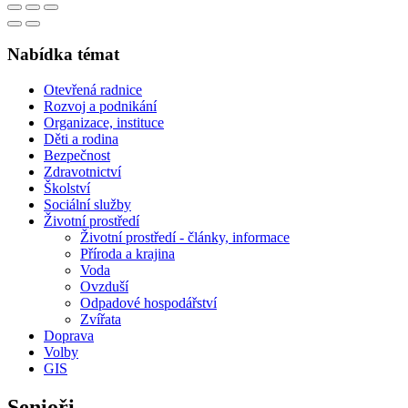
Nabídka témat
Otevřená radnice
Rozvoj a podnikání
Organizace, instituce
Děti a rodina
Bezpečnost
Zdravotnictví
Školství
Sociální služby
Životní prostředí
Životní prostředí - články, informace
Příroda a krajina
Voda
Ovzduší
Odpadové hospodářství
Zvířata
Doprava
Volby
GIS
Senioři