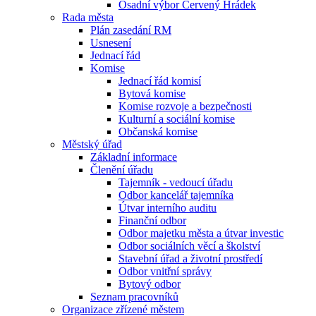
Osadní výbor Červený Hrádek
Rada města
Plán zasedání RM
Usnesení
Jednací řád
Komise
Jednací řád komisí
Bytová komise
Komise rozvoje a bezpečnosti
Kulturní a sociální komise
Občanská komise
Městský úřad
Základní informace
Členění úřadu
Tajemník - vedoucí úřadu
Odbor kancelář tajemníka
Útvar interního auditu
Finanční odbor
Odbor majetku města a útvar investic
Odbor sociálních věcí a školství
Stavební úřad a životní prostředí
Odbor vnitřní správy
Bytový odbor
Seznam pracovníků
Organizace zřízené městem