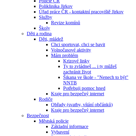
Policie ČR
Poliklinika Jirkov
Úřad práce ČR - kontaktní pracoviště Jirkov
Služby
Revize komínů
Školy
Děti a rodina
Děti, mládež
Chci sportovat, chci se bavit
Volnočasové aktivity
Mám problém
Krizové linky
Ty to zvládneš ... i ty můžeš
zachránit život
Šikana ve škole - "Nenech to být"
NNTB
Potřebuji pomoc hned
Kraje pro bezpečný internet
Rodiče
Obřady (svatby, vítání občánků)
Kraje pro bezpečný internet
Bezpečnost
Městská policie
Základní informace
Vybavení