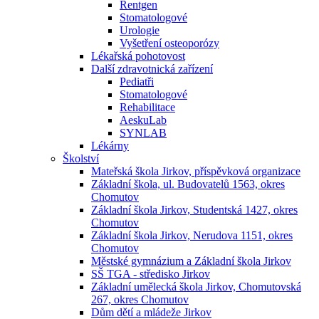
Rentgen
Stomatologové
Urologie
Vyšetření osteoporózy
Lékařská pohotovost
Další zdravotnická zařízení
Pediatři
Stomatologové
Rehabilitace
AeskuLab
SYNLAB
Lékárny
Školství
Mateřská škola Jirkov, příspěvková organizace
Základní škola, ul. Budovatelů 1563, okres
Chomutov
Základní škola Jirkov, Studentská 1427, okres
Chomutov
Základní škola Jirkov, Nerudova 1151, okres
Chomutov
Městské gymnázium a Základní škola Jirkov
SŠ TGA - středisko Jirkov
Základní umělecká škola Jirkov, Chomutovská
267, okres Chomutov
Dům dětí a mládeže Jirkov