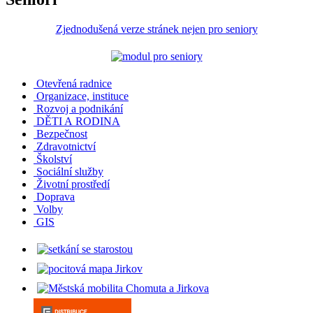
Zjednodušená verze stránek nejen pro seniory
Otevřená radnice
Organizace, instituce
Rozvoj a podnikání
DĚTI A RODINA
Bezpečnost
Zdravotnictví
Školství
Sociální služby
Životní prostředí
Doprava
Volby
GIS