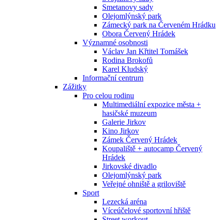
Smetanovy sady
Olejomlýnský park
Zámecký park na Červeném Hrádku
Obora Červený Hrádek
Významné osobnosti
Václav Jan Křtitel Tomášek
Rodina Brokofů
Karel Kludský
Informační centrum
Zážitky
Pro celou rodinu
Multimediální expozice města +
hasičské muzeum
Galerie Jirkov
Kino Jirkov
Zámek Červený Hrádek
Koupaliště + autocamp Červený
Hrádek
Jirkovské divadlo
Olejomlýnský park
Veřejné ohniště a griloviště
Sport
Lezecká aréna
Víceúčelové sportovní hřiště
Street workout