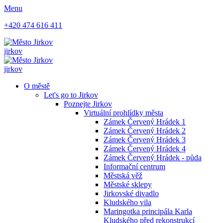
Menu
+420 474 616 411
jirkov
jirkov
O městě
Let's go to Jirkov
Poznejte Jirkov
Virtuální prohlídky města
Zámek Červený Hrádek 1
Zámek Červený Hrádek 2
Zámek Červený Hrádek 3
Zámek Červený Hrádek 4
Zámek Červený Hrádek - půda
Informační centrum
Městská věž
Městské sklepy
Jirkovské divadlo
Kludského vila
Maringotka principála Karla
Kludského před rekonstrukcí