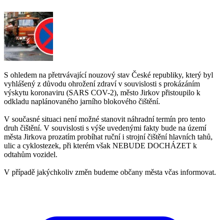
S ohledem na přetrvávající nouzový stav České republiky, který byl
vyhlášený z důvodu ohrožení zdraví v souvislosti s prokázáním
výskytu koronaviru (SARS COV-2), město Jirkov přistoupilo k
odkladu naplánovaného jarního blokového čištění.
V současné situaci není možné stanovit náhradní termín pro tento
druh čištění. V souvislosti s výše uvedenými fakty bude na území
města Jirkova prozatím probíhat ruční i strojní čištění hlavních tahů,
ulic a cyklostezek, při kterém však NEBUDE DOCHÁZET k
odtahům vozidel.
V případě jakýchkoliv změn budeme občany města včas informovat.