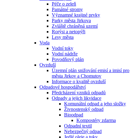
Péče o zeleň
Památné stromy
Významné krajiné prvky
Parky města Jirkova
Zvláště chráněná uzemí
Rorýsi a netopýři
Lesy města
Voda
Vodní toky
Vodní nádrže
Povodňový plán
Ovzduší
Územní plán snižování emisí a imisí pro
města Jirkov a Chomutov
Informace o kvalitě ovzduší
Odpadové hospodářství
Předcházení vzniků odpadů
Odpady a jejich likvidace
Komunální odpad a jeho složky
Živnostenský odpad
Bioodpad
Kompostéry zdarma
Odpadní textil
Nebezpečný odpad
Jedlé oleje a tuky