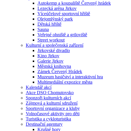
Autokemp a koupaliště Červený hrádek
Lezecká aréna Jirkov
Víceúčelové sportovní hřiště
Olejomlýnský park
Dětská hřiště
Sauna
Veřejné ohniště a griloviště
Street workout
Kulturní a společenská zařízení
Jirkovské divadlo
Kino Jirkov
Galerie Jirkov
Městská knihovna
Zámek Červený Hrádek
Muzeum hasičství a interaktivní hra
Multimediální expozice města
Kalendář akcí
Akce DSO Chomutovsko
Sponzoři kulturních akcí
Zájmová a kulturní sdružení
Sportovní organizace a kluby
Volnočasové aktivity pro děti
Turistika a cykloturistika
Destinační agentury
Krušné hory