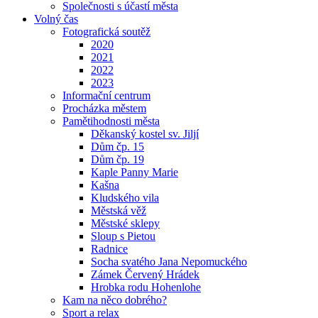
Společnosti s účastí města
Volný čas
Fotografická soutěž
2020
2021
2022
2023
Informační centrum
Procházka městem
Pamětihodnosti města
Děkanský kostel sv. Jiljí
Dům čp. 15
Dům čp. 19
Kaple Panny Marie
Kašna
Kludského vila
Městská věž
Městské sklepy
Sloup s Pietou
Radnice
Socha svatého Jana Nepomuckého
Zámek Červený Hrádek
Hrobka rodu Hohenlohe
Kam na něco dobrého?
Sport a relax