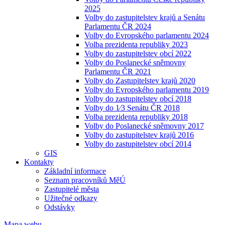
2025
Volby do zastupitelstev krajů a Senátu
Parlamentu ČR 2024
Volby do Evropského parlamentu 2024
Volba prezidenta republiky 2023
Volby do zastupitelstev obcí 2022
Volby do Poslanecké sněmovny
Parlamentu ČR 2021
Volby do Zastupitelstev krajů 2020
Volby do Evropského parlamentu 2019
Volby do zastupitelstev obcí 2018
Volby do 1⁄3 Senátu ČR 2018
Volba prezidenta republiky 2018
Volby do Poslanecké sněmovny 2017
Volby do zastupitelstev krajů 2016
Volby do zastupitelstev obcí 2014
GIS
Kontakty
Základní informace
Seznam pracovníků MěÚ
Zastupitelé města
Užitečné odkazy
Odstávky
Mapa webu