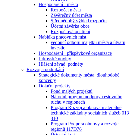
Hospodaření - město
Rozpočet města
Závěrečný účet města
Střednědobý výhled rozpočtu
Účetní závěrka obce
Rozpočtová opatření
Nabídka pracovních míst
vedoucí odboru majetku města a útvaru
investic
Hospodaření - příspěvkové organizace
Jirkovské noviny
Hlášení závad, podněty
Rozvoj a podnikání
Strategické dokumenty města, dlouhodobé
koncepty
Dotační projekty
Fond malých projektů
Národní program podpory cestovního
ruchu v regionech
Program Rozvoj a obnova materiálně
technické základny sociálních služeb 013
310
Program Podpora obnovy a rozvoje
regionů 117D76
Ústecký kraj