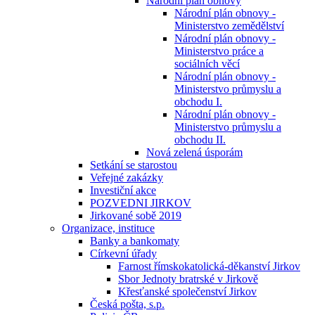
Národní plán obnovy
Národní plán obnovy -
Ministerstvo zemědělství
Národní plán obnovy -
Ministerstvo práce a
sociálních věcí
Národní plán obnovy -
Ministerstvo průmyslu a
obchodu I.
Národní plán obnovy -
Ministerstvo průmyslu a
obchodu II.
Nová zelená úsporám
Setkání se starostou
Veřejné zakázky
Investiční akce
POZVEDNI JIRKOV
Jirkované sobě 2019
Organizace, instituce
Banky a bankomaty
Církevní úřady
Farnost římskokatolická-děkanství Jirkov
Sbor Jednoty bratrské v Jirkově
Křesťanské společenství Jirkov
Česká pošta, s.p.