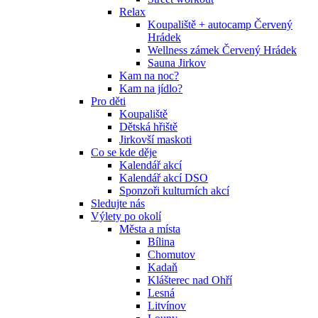
Relax
Koupaliště + autocamp Červený
Hrádek
Wellness zámek Červený Hrádek
Sauna Jirkov
Kam na noc?
Kam na jídlo?
Pro děti
Koupaliště
Dětská hřiště
Jirkovší maskoti
Co se kde děje
Kalendář akcí
Kalendář akcí DSO
Sponzoři kulturních akcí
Sledujte nás
Výlety po okolí
Města a místa
Bílina
Chomutov
Kadaň
Klášterec nad Ohří
Lesná
Litvínov