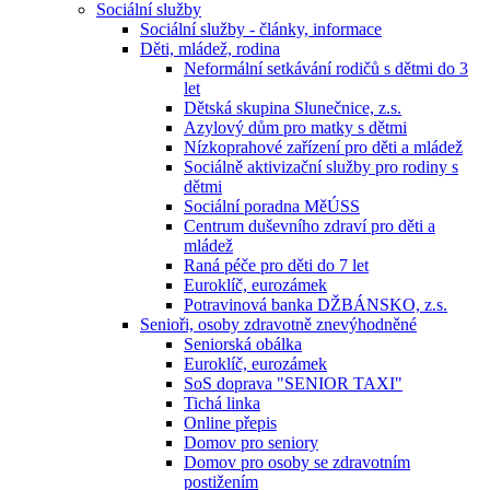
Sociální služby
Sociální služby - články, informace
Děti, mládež, rodina
Neformální setkávání rodičů s dětmi do 3
let
Dětská skupina Slunečnice, z.s.
Azylový dům pro matky s dětmi
Nízkoprahové zařízení pro děti a mládež
Sociálně aktivizační služby pro rodiny s
dětmi
Sociální poradna MěÚSS
Centrum duševního zdraví pro děti a
mládež
Raná péče pro děti do 7 let
Euroklíč, eurozámek
Potravinová banka DŽBÁNSKO, z.s.
Senioři, osoby zdravotně znevýhodněné
Seniorská obálka
Euroklíč, eurozámek
SoS doprava "SENIOR TAXI"
Tichá linka
Online přepis
Domov pro seniory
Domov pro osoby se zdravotním
postižením