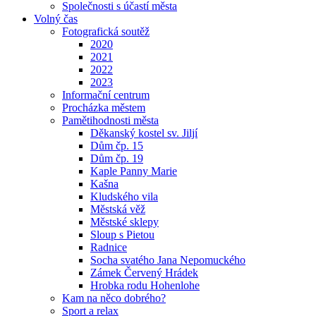
Společnosti s účastí města
Volný čas
Fotografická soutěž
2020
2021
2022
2023
Informační centrum
Procházka městem
Pamětihodnosti města
Děkanský kostel sv. Jiljí
Dům čp. 15
Dům čp. 19
Kaple Panny Marie
Kašna
Kludského vila
Městská věž
Městské sklepy
Sloup s Pietou
Radnice
Socha svatého Jana Nepomuckého
Zámek Červený Hrádek
Hrobka rodu Hohenlohe
Kam na něco dobrého?
Sport a relax