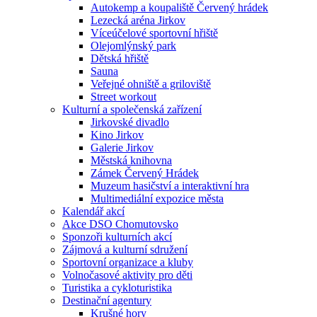
Autokemp a koupaliště Červený hrádek
Lezecká aréna Jirkov
Víceúčelové sportovní hřiště
Olejomlýnský park
Dětská hřiště
Sauna
Veřejné ohniště a griloviště
Street workout
Kulturní a společenská zařízení
Jirkovské divadlo
Kino Jirkov
Galerie Jirkov
Městská knihovna
Zámek Červený Hrádek
Muzeum hasičství a interaktivní hra
Multimediální expozice města
Kalendář akcí
Akce DSO Chomutovsko
Sponzoři kulturních akcí
Zájmová a kulturní sdružení
Sportovní organizace a kluby
Volnočasové aktivity pro děti
Turistika a cykloturistika
Destinační agentury
Krušné hory