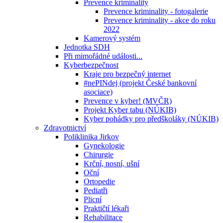
Prevence kriminality
Prevence kriminality - fotogalerie
Prevence kriminality - akce do roku
2022
Kamerový systém
Jednotka SDH
Při mimořádné události...
Kyberbezpečnost
Kraje pro bezpečný internet
#nePINdej (projekt České bankovní
asociace)
Prevence v kyber! (MVČR)
Projekt Kyber tabu (NÚKIB)
Kyber pohádky pro předškoláky (NÚKIB)
Zdravotnictví
Poliklinika Jirkov
Gynekologie
Chirurgie
Krční, nosní, ušní
Oční
Ortopedie
Pediatři
Plicní
Praktičtí lékaři
Rehabilitace