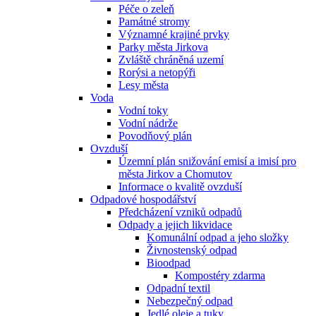
Péče o zeleň
Památné stromy
Významné krajiné prvky
Parky města Jirkova
Zvláště chráněná uzemí
Rorýsi a netopýři
Lesy města
Voda
Vodní toky
Vodní nádrže
Povodňový plán
Ovzduší
Územní plán snižování emisí a imisí pro
města Jirkov a Chomutov
Informace o kvalitě ovzduší
Odpadové hospodářství
Předcházení vzniků odpadů
Odpady a jejich likvidace
Komunální odpad a jeho složky
Živnostenský odpad
Bioodpad
Kompostéry zdarma
Odpadní textil
Nebezpečný odpad
Jedlé oleje a tuky