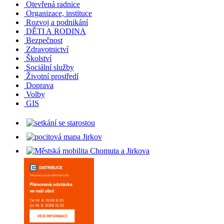
Otevřená radnice
Organizace, instituce
Rozvoj a podnikání
DĚTI A RODINA
Bezpečnost
Zdravotnictví
Školství
Sociální služby
Životní prostředí
Doprava
Volby
GIS