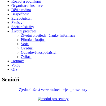
Rozvoj a podnikání
Organizace, instituce
Děti a rodina
Bezpečnost
Zdravotnictví
Školství
Sociální služby
Životní prostředí
Životní prostředí - články, informace
Příroda a krajina
Voda
Ovzduší
Odpadové hospodářství
Zvířata
Doprava
Volby
GIS
Senioři
Zjednodušená verze stránek nejen pro seniory