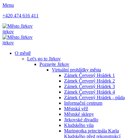
Menu
+420 474 616 411
jirkov
jirkov
O městě
Let's go to Jirkov
Poznejte Jirkov
Virtuální prohlídky města
Zámek Červený Hrádek 1
Zámek Červený Hrádek 2
Zámek Červený Hrádek 3
Zámek Červený Hrádek 4
Zámek Červený Hrádek - půda
Informační centrum
Městská věž
Městské sklepy
Jirkovské divadlo
Kludského vila
Maringotka principála Karla
Kludského před rekonstrukcí