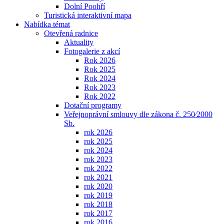
Dolní Poohří
Turistická interaktivní mapa
Nabídka témat
Otevřená radnice
Aktuality
Fotogalerie z akcí
Rok 2026
Rok 2025
Rok 2024
Rok 2023
Rok 2022
Dotační programy
Veřejnoprávní smlouvy dle zákona č. 250⁄2000
Sb.
rok 2026
rok 2025
rok 2024
rok 2023
rok 2022
rok 2021
rok 2020
rok 2019
rok 2018
rok 2017
rok 2016