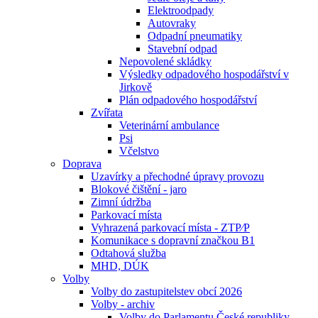
Elektroodpady
Autovraky
Odpadní pneumatiky
Stavební odpad
Nepovolené skládky
Výsledky odpadového hospodářství v
Jirkově
Plán odpadového hospodářství
Zvířata
Veterinární ambulance
Psi
Včelstvo
Doprava
Uzavírky a přechodné úpravy provozu
Blokové čištění - jaro
Zimní údržba
Parkovací místa
Vyhrazená parkovací místa - ZTP⁄P
Komunikace s dopravní značkou B1
Odtahová služba
MHD, DÚK
Volby
Volby do zastupitelstev obcí 2026
Volby - archiv
Volby do Parlamentu České republiky