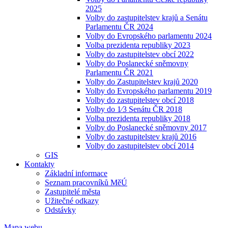
2025
Volby do zastupitelstev krajů a Senátu
Parlamentu ČR 2024
Volby do Evropského parlamentu 2024
Volba prezidenta republiky 2023
Volby do zastupitelstev obcí 2022
Volby do Poslanecké sněmovny
Parlamentu ČR 2021
Volby do Zastupitelstev krajů 2020
Volby do Evropského parlamentu 2019
Volby do zastupitelstev obcí 2018
Volby do 1⁄3 Senátu ČR 2018
Volba prezidenta republiky 2018
Volby do Poslanecké sněmovny 2017
Volby do zastupitelstev krajů 2016
Volby do zastupitelstev obcí 2014
GIS
Kontakty
Základní informace
Seznam pracovníků MěÚ
Zastupitelé města
Užitečné odkazy
Odstávky
Mapa webu