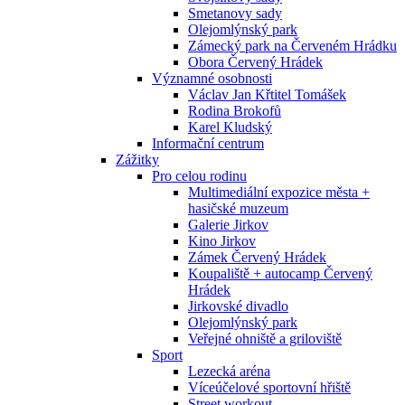
Smetanovy sady
Olejomlýnský park
Zámecký park na Červeném Hrádku
Obora Červený Hrádek
Významné osobnosti
Václav Jan Křtitel Tomášek
Rodina Brokofů
Karel Kludský
Informační centrum
Zážitky
Pro celou rodinu
Multimediální expozice města +
hasičské muzeum
Galerie Jirkov
Kino Jirkov
Zámek Červený Hrádek
Koupaliště + autocamp Červený
Hrádek
Jirkovské divadlo
Olejomlýnský park
Veřejné ohniště a griloviště
Sport
Lezecká aréna
Víceúčelové sportovní hřiště
Street workout