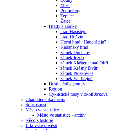
Louny
Most
Podbořany
Teplice
Žatec
Hrady a zámky
hrad Hasištejn
hrad Hněvín
Horní hrad "Hauenštejn"
Kadaňský hrad
zámek Duchcov
zámek Jezeří
zámek Klášterec nad Ohří
zámek Krásný Dvůr
zámek Ploskovice
zámek Valdštejnů
Destinační agentury
Region
Cyklistické trasy v okolí Jirkova
Charakteristika území
Současnost
Město ve statistice
Město ve statistice - archiv
Něco z historie
Jirkovské pověsti