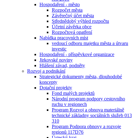
Hospodaření - město
Rozpočet města
Závěrečný účet města
Střednědobý výhled rozpočtu
Účetní závěrka obce
Rozpočtová opatření
Nabídka pracovních míst
vedoucí odboru majetku města a útvaru
investic
Hospodaření - příspěvkové organizace
Jirkovské noviny
Hlášení závad, podněty
Rozvoj a podnikání
Strategické dokumenty města, dlouhodobé
koncepty
Dotační projekty
Fond malých projektů
Národní program podpory cestovního
ruchu v regionech
Program Rozvoj a obnova materiálně
technické základny sociálních služeb 013
310
Program Podpora obnovy a rozvoje
regionů 117D76
Ústecký kraj