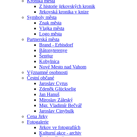
Kronika města
Z historie jirkovských kronik
Jirkovská kronika v knize
Symboly města
Znak města
Vlajka města
Logo města
Partnerská města
Brand - Erbisdorf
Bátonyterenye
Šentjur
Kobylnica
Nové Mesto nad Vahom
Významné osobnosti
Čestní občané
Jaroslav Cyrus
Zdeněk Glückselig
Jan Hanuš
Miroslav Záleský
Mgr. Vladimír Bečvář
Jaroslav Cinybulk
Cena Jirky
Fotogalerie
Jirkov ve fotografiích
Kulturní akce - archiv