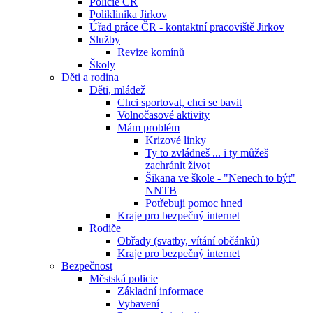
Policie ČR
Poliklinika Jirkov
Úřad práce ČR - kontaktní pracoviště Jirkov
Služby
Revize komínů
Školy
Děti a rodina
Děti, mládež
Chci sportovat, chci se bavit
Volnočasové aktivity
Mám problém
Krizové linky
Ty to zvládneš ... i ty můžeš
zachránit život
Šikana ve škole - "Nenech to být"
NNTB
Potřebuji pomoc hned
Kraje pro bezpečný internet
Rodiče
Obřady (svatby, vítání občánků)
Kraje pro bezpečný internet
Bezpečnost
Městská policie
Základní informace
Vybavení