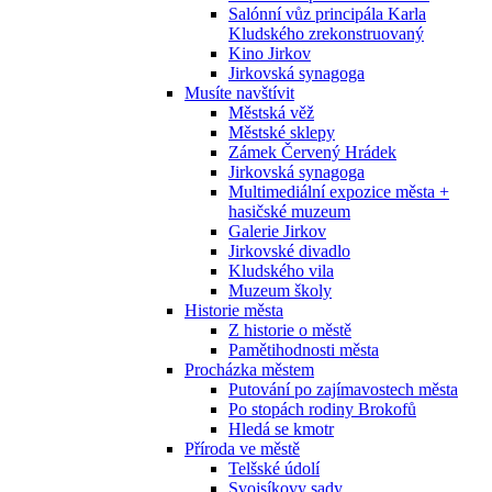
Salónní vůz principála Karla
Kludského zrekonstruovaný
Kino Jirkov
Jirkovská synagoga
Musíte navštívit
Městská věž
Městské sklepy
Zámek Červený Hrádek
Jirkovská synagoga
Multimediální expozice města +
hasičské muzeum
Galerie Jirkov
Jirkovské divadlo
Kludského vila
Muzeum školy
Historie města
Z historie o městě
Pamětihodnosti města
Procházka městem
Putování po zajímavostech města
Po stopách rodiny Brokofů
Hledá se kmotr
Příroda ve městě
Telšské údolí
Svojsíkovy sady