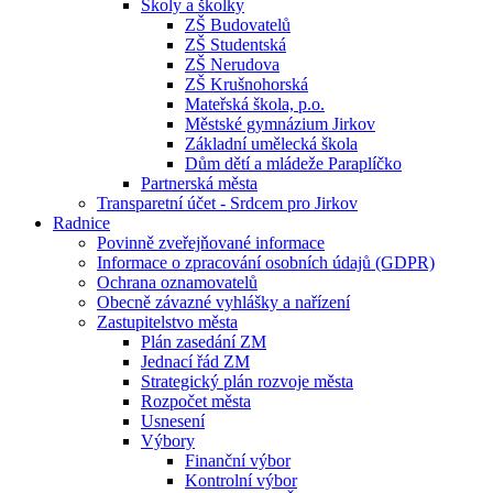
Školy a školky
ZŠ Budovatelů
ZŠ Studentská
ZŠ Nerudova
ZŠ Krušnohorská
Mateřská škola, p.o.
Městské gymnázium Jirkov
Základní umělecká škola
Dům dětí a mládeže Paraplíčko
Partnerská města
Transparetní účet - Srdcem pro Jirkov
Radnice
Povinně zveřejňované informace
Informace o zpracování osobních údajů (GDPR)
Ochrana oznamovatelů
Obecně závazné vyhlášky a nařízení
Zastupitelstvo města
Plán zasedání ZM
Jednací řád ZM
Strategický plán rozvoje města
Rozpočet města
Usnesení
Výbory
Finanční výbor
Kontrolní výbor