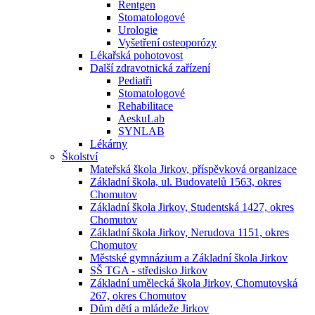
Rentgen
Stomatologové
Urologie
Vyšetření osteoporózy
Lékařská pohotovost
Další zdravotnická zařízení
Pediatři
Stomatologové
Rehabilitace
AeskuLab
SYNLAB
Lékárny
Školství
Mateřská škola Jirkov, příspěvková organizace
Základní škola, ul. Budovatelů 1563, okres
Chomutov
Základní škola Jirkov, Studentská 1427, okres
Chomutov
Základní škola Jirkov, Nerudova 1151, okres
Chomutov
Městské gymnázium a Základní škola Jirkov
SŠ TGA - středisko Jirkov
Základní umělecká škola Jirkov, Chomutovská
267, okres Chomutov
Dům dětí a mládeže Jirkov