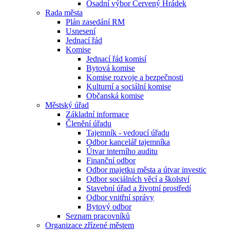
Osadní výbor Červený Hrádek
Rada města
Plán zasedání RM
Usnesení
Jednací řád
Komise
Jednací řád komisí
Bytová komise
Komise rozvoje a bezpečnosti
Kulturní a sociální komise
Občanská komise
Městský úřad
Základní informace
Členění úřadu
Tajemník - vedoucí úřadu
Odbor kancelář tajemníka
Útvar interního auditu
Finanční odbor
Odbor majetku města a útvar investic
Odbor sociálních věcí a školství
Stavební úřad a životní prostředí
Odbor vnitřní správy
Bytový odbor
Seznam pracovníků
Organizace zřízené městem