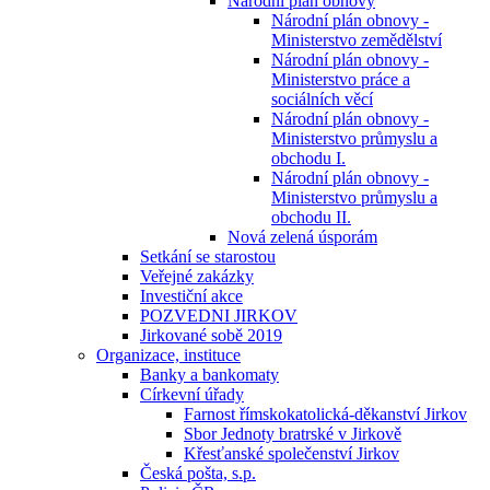
Národní plán obnovy
Národní plán obnovy -
Ministerstvo zemědělství
Národní plán obnovy -
Ministerstvo práce a
sociálních věcí
Národní plán obnovy -
Ministerstvo průmyslu a
obchodu I.
Národní plán obnovy -
Ministerstvo průmyslu a
obchodu II.
Nová zelená úsporám
Setkání se starostou
Veřejné zakázky
Investiční akce
POZVEDNI JIRKOV
Jirkované sobě 2019
Organizace, instituce
Banky a bankomaty
Církevní úřady
Farnost římskokatolická-děkanství Jirkov
Sbor Jednoty bratrské v Jirkově
Křesťanské společenství Jirkov
Česká pošta, s.p.