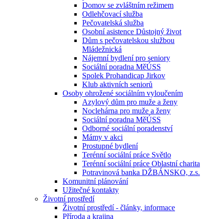
Domov se zvláštním režimem
Odlehčovací služba
Pečovatelská služba
Osobní asistence Důstojný život
Dům s pečovatelskou službou
Mládežnická
Nájemní bydlení pro seniory
Sociální poradna MěÚSS
Spolek Prohandicap Jirkov
Klub aktivních seniorů
Osoby ohrožené sociálním vyloučením
Azylový dům pro muže a ženy
Noclehárna pro muže a ženy
Sociální poradna MěÚSS
Odborné sociální poradenství
Mámy v akci
Prostupné bydlení
Terénní sociální práce Světlo
Terénní sociální práce Oblastní charita
Potravinová banka DŽBÁNSKO, z.s.
Komunitní plánování
Užitečné kontakty
Životní prostředí
Životní prostředí - články, informace
Příroda a krajina