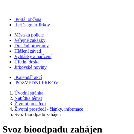
Portál občana
Let ´s go to Jirkov
Městská policie
Veřejné zakázky
Dotační programy
Hlášení závad
Vyhlášky a nařízení
Úřední deska
Jirkovské noviny
Kalendář akcí
POZVEDNI JIRKOV
Úvodní stránka
Nabídka témat
Životní prostředí
Životní prostředí - články, informace
Svoz bioodpadu zahájen
Svoz bioodpadu zahájen