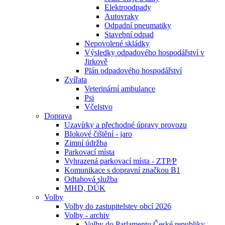
Elektroodpady
Autovraky
Odpadní pneumatiky
Stavební odpad
Nepovolené skládky
Výsledky odpadového hospodářství v
Jirkově
Plán odpadového hospodářství
Zvířata
Veterinární ambulance
Psi
Včelstvo
Doprava
Uzavírky a přechodné úpravy provozu
Blokové čištění - jaro
Zimní údržba
Parkovací místa
Vyhrazená parkovací místa - ZTP⁄P
Komunikace s dopravní značkou B1
Odtahová služba
MHD, DÚK
Volby
Volby do zastupitelstev obcí 2026
Volby - archiv
Volby do Parlamentu České republiky