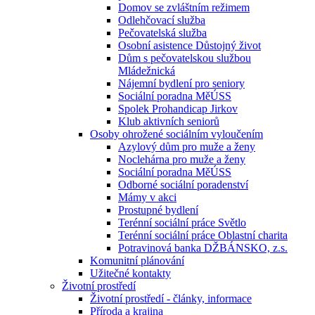
Domov se zvláštním režimem
Odlehčovací služba
Pečovatelská služba
Osobní asistence Důstojný život
Dům s pečovatelskou službou
Mládežnická
Nájemní bydlení pro seniory
Sociální poradna MěÚSS
Spolek Prohandicap Jirkov
Klub aktivních seniorů
Osoby ohrožené sociálním vyloučením
Azylový dům pro muže a ženy
Noclehárna pro muže a ženy
Sociální poradna MěÚSS
Odborné sociální poradenství
Mámy v akci
Prostupné bydlení
Terénní sociální práce Světlo
Terénní sociální práce Oblastní charita
Potravinová banka DŽBÁNSKO, z.s.
Komunitní plánování
Užitečné kontakty
Životní prostředí
Životní prostředí - články, informace
Příroda a krajina