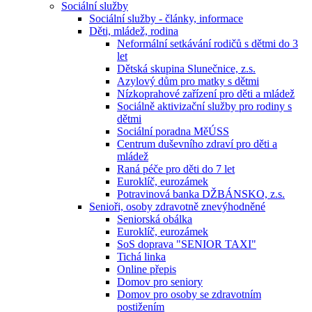
Sociální služby
Sociální služby - články, informace
Děti, mládež, rodina
Neformální setkávání rodičů s dětmi do 3
let
Dětská skupina Slunečnice, z.s.
Azylový dům pro matky s dětmi
Nízkoprahové zařízení pro děti a mládež
Sociálně aktivizační služby pro rodiny s
dětmi
Sociální poradna MěÚSS
Centrum duševního zdraví pro děti a
mládež
Raná péče pro děti do 7 let
Euroklíč, eurozámek
Potravinová banka DŽBÁNSKO, z.s.
Senioři, osoby zdravotně znevýhodněné
Seniorská obálka
Euroklíč, eurozámek
SoS doprava "SENIOR TAXI"
Tichá linka
Online přepis
Domov pro seniory
Domov pro osoby se zdravotním
postižením