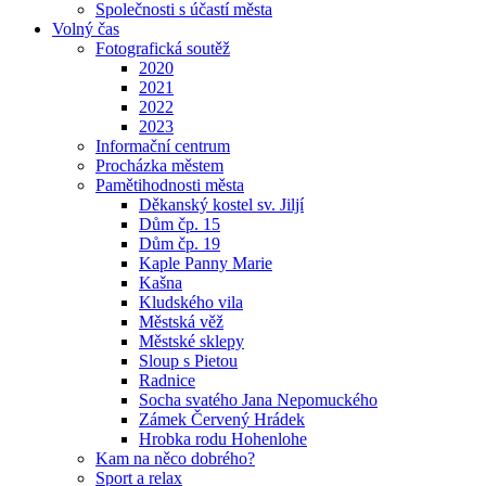
Společnosti s účastí města
Volný čas
Fotografická soutěž
2020
2021
2022
2023
Informační centrum
Procházka městem
Pamětihodnosti města
Děkanský kostel sv. Jiljí
Dům čp. 15
Dům čp. 19
Kaple Panny Marie
Kašna
Kludského vila
Městská věž
Městské sklepy
Sloup s Pietou
Radnice
Socha svatého Jana Nepomuckého
Zámek Červený Hrádek
Hrobka rodu Hohenlohe
Kam na něco dobrého?
Sport a relax