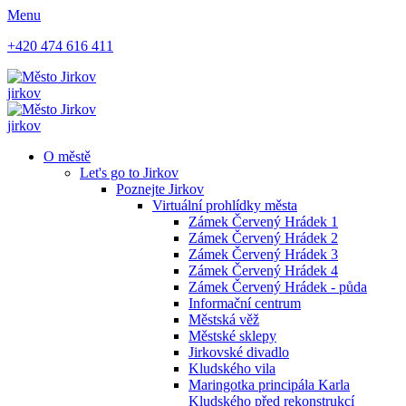
Menu
+420 474 616 411
jirkov
jirkov
O městě
Let's go to Jirkov
Poznejte Jirkov
Virtuální prohlídky města
Zámek Červený Hrádek 1
Zámek Červený Hrádek 2
Zámek Červený Hrádek 3
Zámek Červený Hrádek 4
Zámek Červený Hrádek - půda
Informační centrum
Městská věž
Městské sklepy
Jirkovské divadlo
Kludského vila
Maringotka principála Karla
Kludského před rekonstrukcí