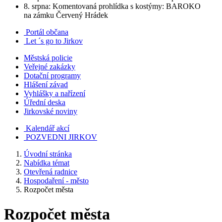
8. srpna: Komentovaná prohlídka s kostýmy: BAROKO
na zámku Červený Hrádek
Portál občana
Let ´s go to Jirkov
Městská policie
Veřejné zakázky
Dotační programy
Hlášení závad
Vyhlášky a nařízení
Úřední deska
Jirkovské noviny
Kalendář akcí
POZVEDNI JIRKOV
Úvodní stránka
Nabídka témat
Otevřená radnice
Hospodaření - město
Rozpočet města
Rozpočet města