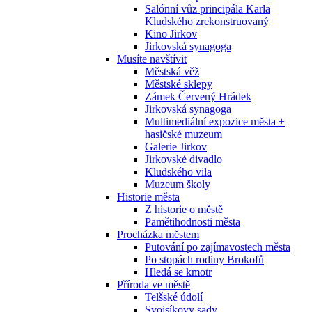
Salónní vůz principála Karla
Kludského zrekonstruovaný
Kino Jirkov
Jirkovská synagoga
Musíte navštívit
Městská věž
Městské sklepy
Zámek Červený Hrádek
Jirkovská synagoga
Multimediální expozice města +
hasičské muzeum
Galerie Jirkov
Jirkovské divadlo
Kludského vila
Muzeum školy
Historie města
Z historie o městě
Pamětihodnosti města
Procházka městem
Putování po zajímavostech města
Po stopách rodiny Brokofů
Hledá se kmotr
Příroda ve městě
Telšské údolí
Svojsíkovy sady