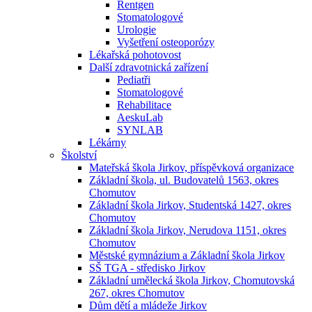
Rentgen
Stomatologové
Urologie
Vyšetření osteoporózy
Lékařská pohotovost
Další zdravotnická zařízení
Pediatři
Stomatologové
Rehabilitace
AeskuLab
SYNLAB
Lékárny
Školství
Mateřská škola Jirkov, příspěvková organizace
Základní škola, ul. Budovatelů 1563, okres
Chomutov
Základní škola Jirkov, Studentská 1427, okres
Chomutov
Základní škola Jirkov, Nerudova 1151, okres
Chomutov
Městské gymnázium a Základní škola Jirkov
SŠ TGA - středisko Jirkov
Základní umělecká škola Jirkov, Chomutovská
267, okres Chomutov
Dům dětí a mládeže Jirkov