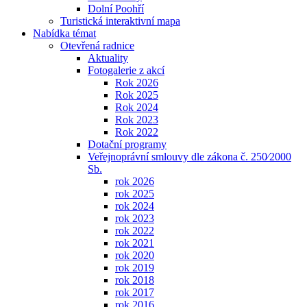
Dolní Poohří
Turistická interaktivní mapa
Nabídka témat
Otevřená radnice
Aktuality
Fotogalerie z akcí
Rok 2026
Rok 2025
Rok 2024
Rok 2023
Rok 2022
Dotační programy
Veřejnoprávní smlouvy dle zákona č. 250⁄2000
Sb.
rok 2026
rok 2025
rok 2024
rok 2023
rok 2022
rok 2021
rok 2020
rok 2019
rok 2018
rok 2017
rok 2016