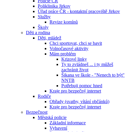
Policie ČR
Poliklinika Jirkov
Úřad práce ČR - kontaktní pracoviště Jirkov
Služby
Revize komínů
Školy
Děti a rodina
Děti, mládež
Chci sportovat, chci se bavit
Volnočasové aktivity
Mám problém
Krizové linky
Ty to zvládneš ... i ty můžeš
zachránit život
Šikana ve škole - "Nenech to být"
NNTB
Potřebuji pomoc hned
Kraje pro bezpečný internet
Rodiče
Obřady (svatby, vítání občánků)
Kraje pro bezpečný internet
Bezpečnost
Městská policie
Základní informace
Vybavení