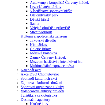
Autokemp a koupaliště Červený hrádek
Lezecká aréna Jirkov
Víceúčelové sportovní hřiště
Olejomlýnský park
Dětská hřiště
Sauna
Veřejné ohniště a griloviště
Street workout
Kulturní a společenská zařízení
Jirkovské divadlo
Kino Jirkov
Galerie Jirkov
Městská knihovna
Zámek Červený Hrádek
Muzeum hasičství a interaktivní hra
Multimediální expozice města
Kalendář akcí
Akce DSO Chomutovsko
Sponzoři kulturních akcí
Zájmová a kulturní sdružení
Sportovní organizace a kluby
Volnočasové aktivity pro děti
Turistika a cykloturistika
Destinační agentury
Krušné hory