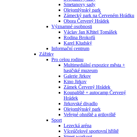
Smetanovy sady
Olejomlýnský park
Zámecký park na Červeném Hrádku
Obora Červený Hrádek
Významné osobnosti
Václav Jan Křtitel Tomášek
Rodina Brokofů
Karel Kludský
Informační centrum
Zážitky
Pro celou rodinu
Multimediální expozice města +
hasičské muzeum
Galerie Jirkov
Kino Jirkov
Zámek Červený Hrádek
Koupaliště + autocamp Červený
Hrádek
Jirkovské divadlo
Olejomlýnský park
Veřejné ohniště a griloviště
Sport
Lezecká aréna
Víceúčelové sportovní hřiště
Street workout