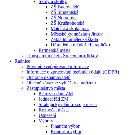
Školy a školky
ZŠ Budovatelů
ZŠ Studentská
ZŠ Nerudova
ZŠ Krušnohorská
Mateřská škola, p.o.
Městské gymnázium Jirkov
Základní umělecká škola
Dům dětí a mládeže Paraplíčko
Partnerská města
Transparetní účet - Srdcem pro Jirkov
Radnice
Povinně zveřejňované informace
Informace o zpracování osobních údajů (GDPR)
Ochrana oznamovatelů
Obecně závazné vyhlášky a nařízení
Zastupitelstvo města
Plán zasedání ZM
Jednací řád ZM
Strategický plán rozvoje města
Rozpočet města
Usnesení
Výbory
Finanční výbor
Kontrolní výbor