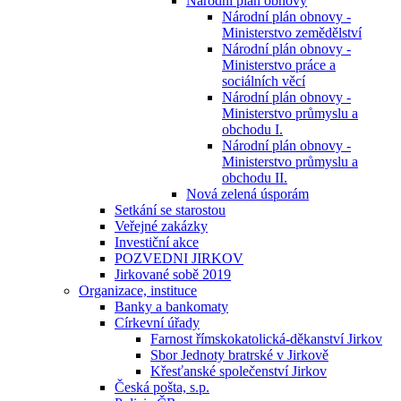
Národní plán obnovy
Národní plán obnovy -
Ministerstvo zemědělství
Národní plán obnovy -
Ministerstvo práce a
sociálních věcí
Národní plán obnovy -
Ministerstvo průmyslu a
obchodu I.
Národní plán obnovy -
Ministerstvo průmyslu a
obchodu II.
Nová zelená úsporám
Setkání se starostou
Veřejné zakázky
Investiční akce
POZVEDNI JIRKOV
Jirkované sobě 2019
Organizace, instituce
Banky a bankomaty
Církevní úřady
Farnost římskokatolická-děkanství Jirkov
Sbor Jednoty bratrské v Jirkově
Křesťanské společenství Jirkov
Česká pošta, s.p.