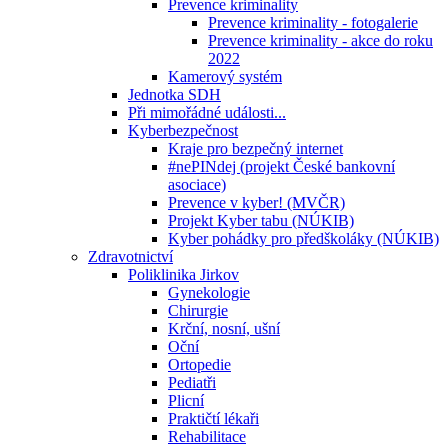
Prevence kriminality
Prevence kriminality - fotogalerie
Prevence kriminality - akce do roku
2022
Kamerový systém
Jednotka SDH
Při mimořádné události...
Kyberbezpečnost
Kraje pro bezpečný internet
#nePINdej (projekt České bankovní
asociace)
Prevence v kyber! (MVČR)
Projekt Kyber tabu (NÚKIB)
Kyber pohádky pro předškoláky (NÚKIB)
Zdravotnictví
Poliklinika Jirkov
Gynekologie
Chirurgie
Krční, nosní, ušní
Oční
Ortopedie
Pediatři
Plicní
Praktičtí lékaři
Rehabilitace