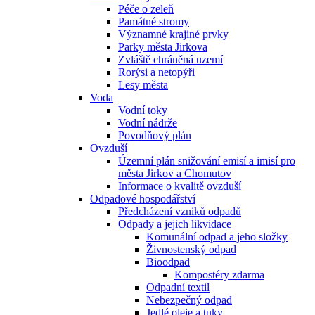
Péče o zeleň
Památné stromy
Významné krajiné prvky
Parky města Jirkova
Zvláště chráněná uzemí
Rorýsi a netopýři
Lesy města
Voda
Vodní toky
Vodní nádrže
Povodňový plán
Ovzduší
Územní plán snižování emisí a imisí pro
města Jirkov a Chomutov
Informace o kvalitě ovzduší
Odpadové hospodářství
Předcházení vzniků odpadů
Odpady a jejich likvidace
Komunální odpad a jeho složky
Živnostenský odpad
Bioodpad
Kompostéry zdarma
Odpadní textil
Nebezpečný odpad
Jedlé oleje a tuky