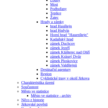
Louny
Most
Podbořany
Teplice
Žatec
Hrady a zámky
hrad Hasištejn
hrad Hněvín
Horní hrad "Hauenštejn"
Kadaňský hrad
zámek Duchcov
zámek Jezeří
zámek Klášterec nad Ohří
zámek Krásný Dvůr
zámek Ploskovice
zámek Valdštejnů
Destinační agentury
Region
Cyklistické trasy v okolí Jirkova
Charakteristika území
Současnost
Město ve statistice
Město ve statistice - archiv
Něco z historie
Jirkovské pověsti