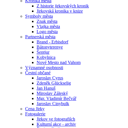
Kronika města
Z historie jirkovských kronik
Jirkovská kronika v knize
Symboly města
Znak města
Vlajka města
Logo města
Partnerská města
Brand - Erbisdorf
Bátonyterenye
Šentjur
Kobylnica
Nové Mesto nad Vahom
Významné osobnosti
Čestní občané
Jaroslav Cyrus
Zdeněk Glückselig
Jan Hanuš
Miroslav Záleský
Mgr. Vladimír Bečvář
Jaroslav Cinybulk
Cena Jirky
Fotogalerie
Jirkov ve fotografiích
Kulturní akce - archiv