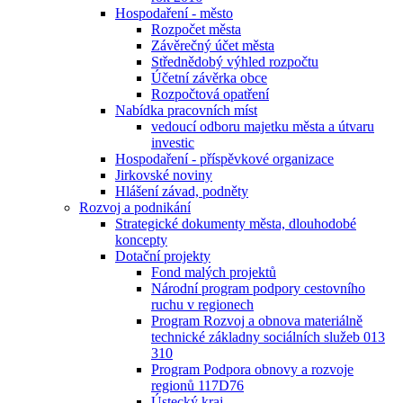
Hospodaření - město
Rozpočet města
Závěrečný účet města
Střednědobý výhled rozpočtu
Účetní závěrka obce
Rozpočtová opatření
Nabídka pracovních míst
vedoucí odboru majetku města a útvaru
investic
Hospodaření - příspěvkové organizace
Jirkovské noviny
Hlášení závad, podněty
Rozvoj a podnikání
Strategické dokumenty města, dlouhodobé
koncepty
Dotační projekty
Fond malých projektů
Národní program podpory cestovního
ruchu v regionech
Program Rozvoj a obnova materiálně
technické základny sociálních služeb 013
310
Program Podpora obnovy a rozvoje
regionů 117D76
Ústecký kraj