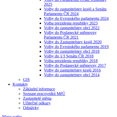
2025
Volby do zastupitelstev krajů a Senátu
Parlamentu ČR 2024
Volby do Evropského parlamentu 2024
Volba prezidenta republiky 2023
Volby do zastupitelstev obcí 2022
Volby do Poslanecké sněmovny
Parlamentu ČR 2021
Volby do Zastupitelstev krajů 2020
Volby do Evropského parlamentu 2019
Volby do zastupitelstev obcí 2018
Volby do 1⁄3 Senátu ČR 2018
Volba prezidenta republiky 2018
Volby do Poslanecké sněmovny 2017
Volby do zastupitelstev krajů 2016
Volby do zastupitelstev obcí 2014
GIS
Kontakty
Základní informace
Seznam pracovníků MěÚ
Zastupitelé města
Užitečné odkazy
Odstávky
Mapa webu