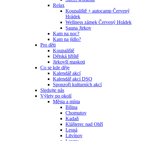
Relax
Koupaliště + autocamp Červený
Hrádek
Wellness zámek Červený Hrádek
Sauna Jirkov
Kam na noc?
Kam na jídlo?
Pro děti
Koupaliště
Dětská hřiště
Jirkovší maskoti
Co se kde děje
Kalendář akcí
Kalendář akcí DSO
Sponzoři kulturních akcí
Sledujte nás
Výlety po okolí
Města a místa
Bílina
Chomutov
Kadaň
Klášterec nad Ohří
Lesná
Litvínov