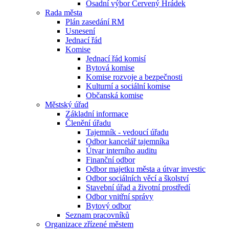
Osadní výbor Červený Hrádek
Rada města
Plán zasedání RM
Usnesení
Jednací řád
Komise
Jednací řád komisí
Bytová komise
Komise rozvoje a bezpečnosti
Kulturní a sociální komise
Občanská komise
Městský úřad
Základní informace
Členění úřadu
Tajemník - vedoucí úřadu
Odbor kancelář tajemníka
Útvar interního auditu
Finanční odbor
Odbor majetku města a útvar investic
Odbor sociálních věcí a školství
Stavební úřad a životní prostředí
Odbor vnitřní správy
Bytový odbor
Seznam pracovníků
Organizace zřízené městem