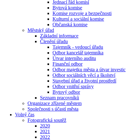
Jednací řád komisí
Bytová komise
Komise rozvoje a bezpečnosti
Kulturní a sociální komise
Občanská komise
Městský úřad
Základní informace
Členění úřadu
Tajemník - vedoucí úřadu
Odbor kancelář tajemníka
Útvar interního auditu
Finanční odbor
Odbor majetku města a útvar investic
Odbor sociálních věcí a školství
Stavební úřad a životní prostředí
Odbor vnitřní správy
Bytový odbor
Seznam pracovníků
Organizace zřízené městem
Společnosti s účastí města
Volný čas
Fotografická soutěž
2020
2021
2022