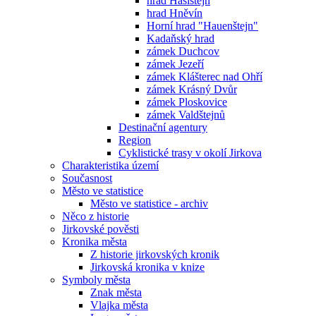
hrad Hasištejn
hrad Hněvín
Horní hrad "Hauenštejn"
Kadaňský hrad
zámek Duchcov
zámek Jezeří
zámek Klášterec nad Ohří
zámek Krásný Dvůr
zámek Ploskovice
zámek Valdštejnů
Destinační agentury
Region
Cyklistické trasy v okolí Jirkova
Charakteristika území
Současnost
Město ve statistice
Město ve statistice - archiv
Něco z historie
Jirkovské pověsti
Kronika města
Z historie jirkovských kronik
Jirkovská kronika v knize
Symboly města
Znak města
Vlajka města