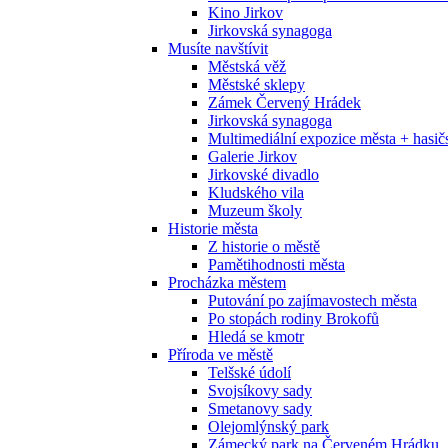
Kino Jirkov
Jirkovská synagoga
Musíte navštívit
Městská věž
Městské sklepy
Zámek Červený Hrádek
Jirkovská synagoga
Multimediální expozice města + has
Galerie Jirkov
Jirkovské divadlo
Kludského vila
Muzeum školy
Historie města
Z historie o městě
Pamětihodnosti města
Procházka městem
Putování po zajímavostech města
Po stopách rodiny Brokofů
Hledá se kmotr
Příroda ve městě
Telšské údolí
Svojsíkovy sady
Smetanovy sady
Olejomlýnský park
Zámecký park na Červeném Hrádku