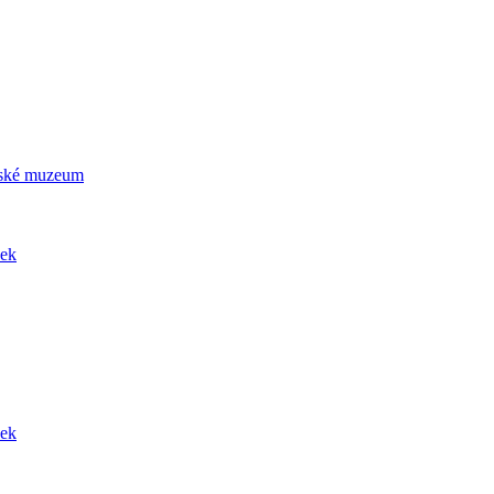
ičské muzeum
dek
dek