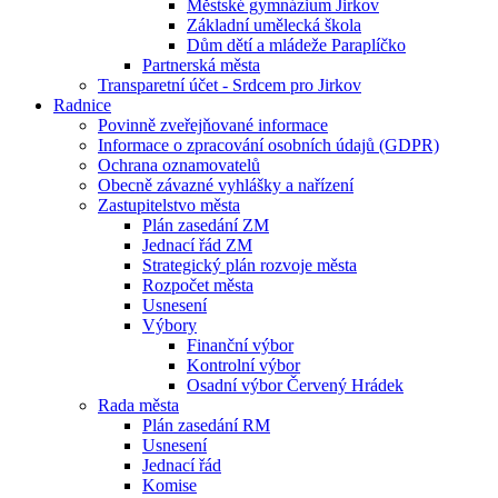
Městské gymnázium Jirkov
Základní umělecká škola
Dům dětí a mládeže Paraplíčko
Partnerská města
Transparetní účet - Srdcem pro Jirkov
Radnice
Povinně zveřejňované informace
Informace o zpracování osobních údajů (GDPR)
Ochrana oznamovatelů
Obecně závazné vyhlášky a nařízení
Zastupitelstvo města
Plán zasedání ZM
Jednací řád ZM
Strategický plán rozvoje města
Rozpočet města
Usnesení
Výbory
Finanční výbor
Kontrolní výbor
Osadní výbor Červený Hrádek
Rada města
Plán zasedání RM
Usnesení
Jednací řád
Komise