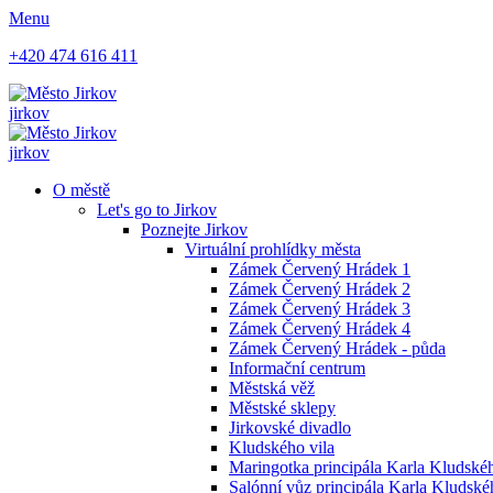
Menu
+420 474 616 411
jirkov
jirkov
O městě
Let's go to Jirkov
Poznejte Jirkov
Virtuální prohlídky města
Zámek Červený Hrádek 1
Zámek Červený Hrádek 2
Zámek Červený Hrádek 3
Zámek Červený Hrádek 4
Zámek Červený Hrádek - půda
Informační centrum
Městská věž
Městské sklepy
Jirkovské divadlo
Kludského vila
Maringotka principála Karla Kludskéh
Salónní vůz principála Karla Kludsk