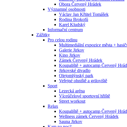
Obora Červený Hrádek
Významné osobnosti
Václav Jan Křtitel Tomášek
Rodina Brokofů
Karel Kludský
Informační centrum
Zážitky
Pro celou rodinu
Multimediální expozice města + has
Galerie Jirkov
Kino Jirkov
Zámek Červený Hrádek
Koupaliště + autocamp Červený Hrá
Jirkovské divadlo
Olejomlýnský park
Veřejné ohniště a griloviště
Sport
Lezecká aréna
Víceúčelové sportovní hřiště
Street workout
Relax
Koupaliště + autocamp Červený Hrá
Wellness zámek Červený Hrádek
Sauna Jirkov
Kam na noc?