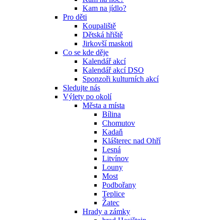
Kam na jídlo?
Pro děti
Koupaliště
Dětská hřiště
Jirkovší maskoti
Co se kde děje
Kalendář akcí
Kalendář akcí DSO
Sponzoři kulturních akcí
Sledujte nás
Výlety po okolí
Města a místa
Bílina
Chomutov
Kadaň
Klášterec nad Ohří
Lesná
Litvínov
Louny
Most
Podbořany
Teplice
Žatec
Hrady a zámky