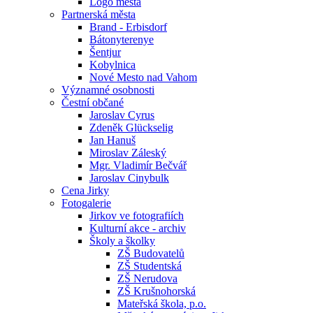
Logo města
Partnerská města
Brand - Erbisdorf
Bátonyterenye
Šentjur
Kobylnica
Nové Mesto nad Vahom
Významné osobnosti
Čestní občané
Jaroslav Cyrus
Zdeněk Glückselig
Jan Hanuš
Miroslav Záleský
Mgr. Vladimír Bečvář
Jaroslav Cinybulk
Cena Jirky
Fotogalerie
Jirkov ve fotografiích
Kulturní akce - archiv
Školy a školky
ZŠ Budovatelů
ZŠ Studentská
ZŠ Nerudova
ZŠ Krušnohorská
Mateřská škola, p.o.