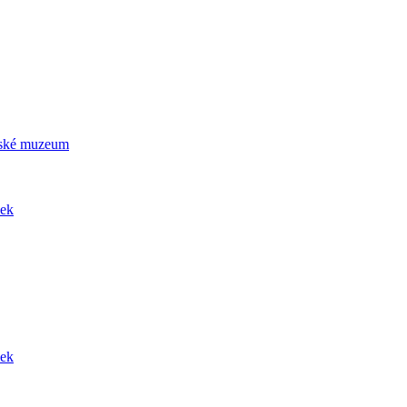
ičské muzeum
dek
dek