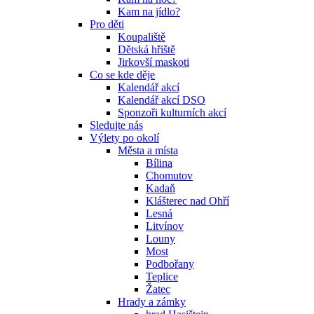
Kam na jídlo?
Pro děti
Koupaliště
Dětská hřiště
Jirkovší maskoti
Co se kde děje
Kalendář akcí
Kalendář akcí DSO
Sponzoři kulturních akcí
Sledujte nás
Výlety po okolí
Města a místa
Bílina
Chomutov
Kadaň
Klášterec nad Ohří
Lesná
Litvínov
Louny
Most
Podbořany
Teplice
Žatec
Hrady a zámky