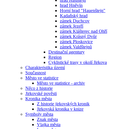
hrad Hasištejn
hrad Hněvín
Horní hrad "Hauenštejn"
Kadaňský hrad
zámek Duchcov
zámek Jezeří
zámek Klášterec nad Ohří
zámek Krásný Dvůr
zámek Ploskovice
zámek Valdštejnů
Destinační agentury
Region
Cyklistické trasy v okolí Jirkova
Charakteristika území
Současnost
Město ve statistice
Město ve statistice - archiv
Něco z historie
Jirkovské pověsti
Kronika města
Z historie jirkovských kronik
Jirkovská kronika v knize
Symboly města
Znak města
Vlajka města