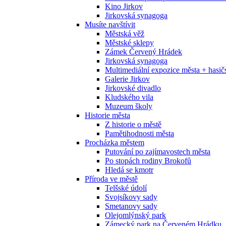
Kino Jirkov
Jirkovská synagoga
Musíte navštívit
Městská věž
Městské sklepy
Zámek Červený Hrádek
Jirkovská synagoga
Multimediální expozice města + has
Galerie Jirkov
Jirkovské divadlo
Kludského vila
Muzeum školy
Historie města
Z historie o městě
Pamětihodnosti města
Procházka městem
Putování po zajímavostech města
Po stopách rodiny Brokofů
Hledá se kmotr
Příroda ve městě
Telšské údolí
Svojsíkovy sady
Smetanovy sady
Olejomlýnský park
Zámecký park na Červeném Hrádku