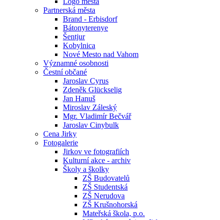
Logo města
Partnerská města
Brand - Erbisdorf
Bátonyterenye
Šentjur
Kobylnica
Nové Mesto nad Vahom
Významné osobnosti
Čestní občané
Jaroslav Cyrus
Zdeněk Glückselig
Jan Hanuš
Miroslav Záleský
Mgr. Vladimír Bečvář
Jaroslav Cinybulk
Cena Jirky
Fotogalerie
Jirkov ve fotografiích
Kulturní akce - archiv
Školy a školky
ZŠ Budovatelů
ZŠ Studentská
ZŠ Nerudova
ZŠ Krušnohorská
Mateřská škola, p.o.