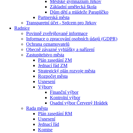
Městské gymnázium Jirkov
Základní umělecká škola
Dům dětí a mládeže Paraplíčko
Partnerská města
Transparetní účet - Srdcem pro Jirkov
Radnice
Povinně zveřejňované informace
Informace o zpracování osobních údajů (GDPR)
Ochrana oznamovatelů
Obecně závazné vyhlášky a nařízení
Zastupitelstvo města
Plán zasedání ZM
Jednací řád ZM
Strategický plán rozvoje města
Rozpočet města
Usnesení
Výbory
Finanční výbor
Kontrolní výbor
Osadní výbor Červený Hrádek
Rada města
Plán zasedání RM
Usnesení
Jednací řád
Komise