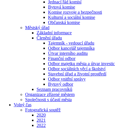
Jednací řád komisí
Bytová komise
Komise rozvoje a bezpečnosti
Kulturní a sociální komise
Občanská komise
Městský úřad
Základní informace
Členění úřadu
Tajemník - vedoucí úřadu
Odbor kancelář tajemníka
Útvar interního auditu
Finanční odbor
Odbor majetku města a útvar investic
Odbor sociálních věcí a školství
Stavební úřad a životní prostředí
Odbor vnitřní správy
Bytový odbor
Seznam pracovníků
Organizace zřízené městem
Společnosti s účastí města
Volný čas
Fotografická soutěž
2020
2021
2022