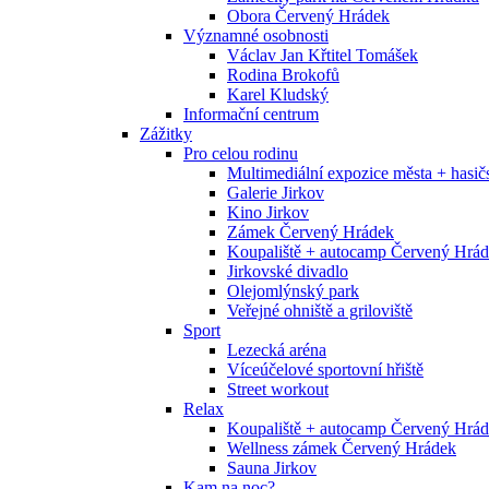
Obora Červený Hrádek
Významné osobnosti
Václav Jan Křtitel Tomášek
Rodina Brokofů
Karel Kludský
Informační centrum
Zážitky
Pro celou rodinu
Multimediální expozice města + has
Galerie Jirkov
Kino Jirkov
Zámek Červený Hrádek
Koupaliště + autocamp Červený Hrá
Jirkovské divadlo
Olejomlýnský park
Veřejné ohniště a griloviště
Sport
Lezecká aréna
Víceúčelové sportovní hřiště
Street workout
Relax
Koupaliště + autocamp Červený Hrá
Wellness zámek Červený Hrádek
Sauna Jirkov
Kam na noc?