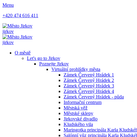
Menu
+420 474 616 411
jirkov
jirkov
O městě
Let's go to Jirkov
Poznejte Jirkov
Virtuální prohlídky města
Zámek Červený Hrádek 1
Zámek Červený Hrádek 2
Zámek Červený Hrádek 3
Zámek Červený Hrádek 4
Zámek Červený Hrádek - půda
Informační centrum
Městská věž
Městské sklepy
Jirkovské divadlo
Kludského vila
Maringotka principála Karla Kludskéh
Salónní vůz principála Karla Kludsk