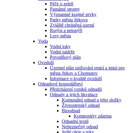
Péče o zeleň
Památné stromy
Významné krajiné prvky
Parky města Jirkova
Zvláště chráněná uzemí
Rorýsi a netopýři
Lesy města
Voda
Vodní toky
Vodní nádrže
Povodňový plán
Ovzduší
Územní plán snižování emisí a imisí pro
města Jirkov a Chomutov
Informace o kvalitě ovzduší
Odpadové hospodářství
Předcházení vzniků odpadů
Odpady a jejich likvidace
Komunální odpad a jeho složky
Živnostenský odpad
Bioodpad
Kompostéry zdarma
Odpadní textil
Nebezpečný odpad
Jedlé oleje a tuky