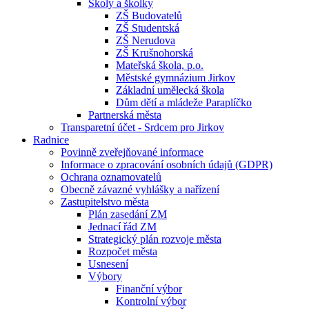
Školy a školky
ZŠ Budovatelů
ZŠ Studentská
ZŠ Nerudova
ZŠ Krušnohorská
Mateřská škola, p.o.
Městské gymnázium Jirkov
Základní umělecká škola
Dům dětí a mládeže Paraplíčko
Partnerská města
Transparetní účet - Srdcem pro Jirkov
Radnice
Povinně zveřejňované informace
Informace o zpracování osobních údajů (GDPR)
Ochrana oznamovatelů
Obecně závazné vyhlášky a nařízení
Zastupitelstvo města
Plán zasedání ZM
Jednací řád ZM
Strategický plán rozvoje města
Rozpočet města
Usnesení
Výbory
Finanční výbor
Kontrolní výbor