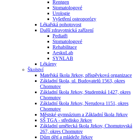
Rentgen
Stomatologové
Urologie
Vyšetření osteoporózy
Lékařská pohotovost
Další zdravotnická zařízení
Pediatři
Stomatologové
Rehabilitace
AeskuLab
SYNLAB
Lékárny
Školství
Mateřská škola Jirkov, příspěvková organizace
Základní škola, ul. Budovatelů 1563, okres
Chomutov
Základní škola Jirkov, Studentská 1427, okres
Chomutov
Základní škola Jirkov, Nerudova 1151, okres
Chomutov
Městské gymnázium a Základní škola Jirkov
SŠ TGA - středisko Jirkov
Základní umělecká škola Jirkov, Chomutovská
267, okres Chomutov
Dům dětí a mládeže Jirkov