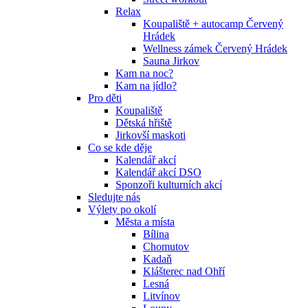
Relax
Koupaliště + autocamp Červený
Hrádek
Wellness zámek Červený Hrádek
Sauna Jirkov
Kam na noc?
Kam na jídlo?
Pro děti
Koupaliště
Dětská hřiště
Jirkovší maskoti
Co se kde děje
Kalendář akcí
Kalendář akcí DSO
Sponzoři kulturních akcí
Sledujte nás
Výlety po okolí
Města a místa
Bílina
Chomutov
Kadaň
Klášterec nad Ohří
Lesná
Litvínov