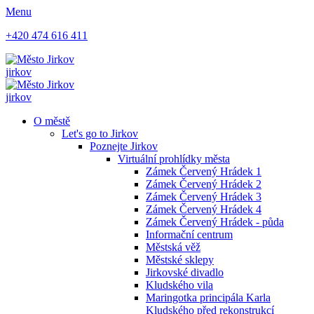
Menu
+420 474 616 411
jirkov
jirkov
O městě
Let's go to Jirkov
Poznejte Jirkov
Virtuální prohlídky města
Zámek Červený Hrádek 1
Zámek Červený Hrádek 2
Zámek Červený Hrádek 3
Zámek Červený Hrádek 4
Zámek Červený Hrádek - půda
Informační centrum
Městská věž
Městské sklepy
Jirkovské divadlo
Kludského vila
Maringotka principála Karla
Kludského před rekonstrukcí