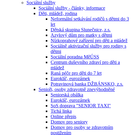
Sociální služby
Sociální služby - články, informace
Děti, mládež, rodina
Neformální setkávání rodičů s dětmi do 3
let
Dětská skupina Slunečnice, z.s.
Azylový dům pro matky s dětmi
Nízkoprahové zařízení pro děti a mládež
Sociálně aktivizační služby pro rodiny s
dětmi
Sociální poradna MěÚSS
Centrum duševního zdraví pro děti a
mládež
Raná péče pro děti do 7 let
Euroklíč, eurozámek
Potravinová banka DŽBÁNSKO, z.s.
Senioři, osoby zdravotně znevýhodněné
Seniorská obálka
Euroklíč, eurozámek
SoS doprava "SENIOR TAXI"
Tichá linka
Online přepis
Domov pro seniory
Domov pro osoby se zdravotním
postižením