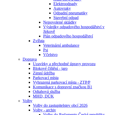
Elektroodpady
Autovraky
Odpadní pneumatiky
Stavební odpad
Nepovolené skládky
Výsledky odpadového hospodářství v
Jirkově
Plán odpadového hospodářství
Zvířata
Veterinární ambulance
Psi
Včelstvo
Doprava
Uzavírky a přechodné úpravy provozu
Blokové čištění - jaro
Zimní údržba
Parkovací místa
Vyhrazená parkovací místa - ZTP⁄P
Komunikace s dopravní značkou B1
Odtahová služba
MHD, DÚK
Volby
Volby do zastupitelstev obcí 2026
Volby - archiv
Volby do Parlamentu České republiky