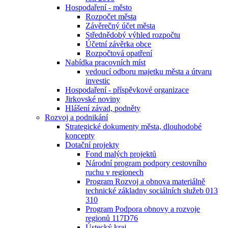
Hospodaření - město
Rozpočet města
Závěrečný účet města
Střednědobý výhled rozpočtu
Účetní závěrka obce
Rozpočtová opatření
Nabídka pracovních míst
vedoucí odboru majetku města a útvaru
investic
Hospodaření - příspěvkové organizace
Jirkovské noviny
Hlášení závad, podněty
Rozvoj a podnikání
Strategické dokumenty města, dlouhodobé
koncepty
Dotační projekty
Fond malých projektů
Národní program podpory cestovního
ruchu v regionech
Program Rozvoj a obnova materiálně
technické základny sociálních služeb 013
310
Program Podpora obnovy a rozvoje
regionů 117D76
Ústecký kraj