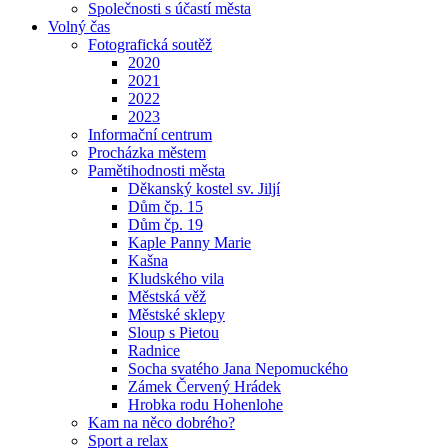
Společnosti s účastí města
Volný čas
Fotografická soutěž
2020
2021
2022
2023
Informační centrum
Procházka městem
Pamětihodnosti města
Děkanský kostel sv. Jiljí
Dům čp. 15
Dům čp. 19
Kaple Panny Marie
Kašna
Kludského vila
Městská věž
Městské sklepy
Sloup s Pietou
Radnice
Socha svatého Jana Nepomuckého
Zámek Červený Hrádek
Hrobka rodu Hohenlohe
Kam na něco dobrého?
Sport a relax