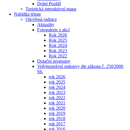
Dolní Poohří
Turistická interaktivní mapa
Nabídka témat
Otevřená radnice
Aktuality
Fotogalerie z akcí
Rok 2026
Rok 2025
Rok 2024
Rok 2023
Rok 2022
Dotační programy
Veřejnoprávní smlouvy dle zákona č. 250⁄2000
Sb.
rok 2026
rok 2025
rok 2024
rok 2023
rok 2022
rok 2021
rok 2020
rok 2019
rok 2018
rok 2017
rok 2016