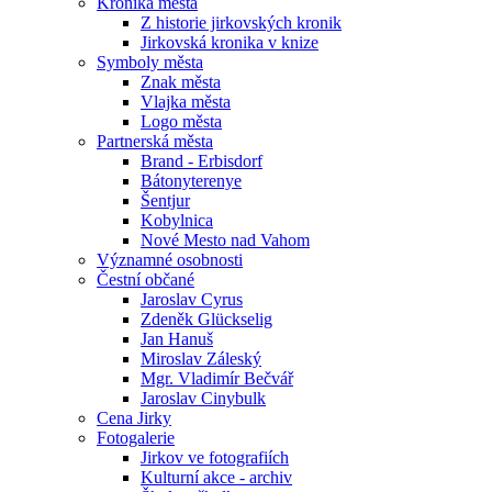
Kronika města
Z historie jirkovských kronik
Jirkovská kronika v knize
Symboly města
Znak města
Vlajka města
Logo města
Partnerská města
Brand - Erbisdorf
Bátonyterenye
Šentjur
Kobylnica
Nové Mesto nad Vahom
Významné osobnosti
Čestní občané
Jaroslav Cyrus
Zdeněk Glückselig
Jan Hanuš
Miroslav Záleský
Mgr. Vladimír Bečvář
Jaroslav Cinybulk
Cena Jirky
Fotogalerie
Jirkov ve fotografiích
Kulturní akce - archiv