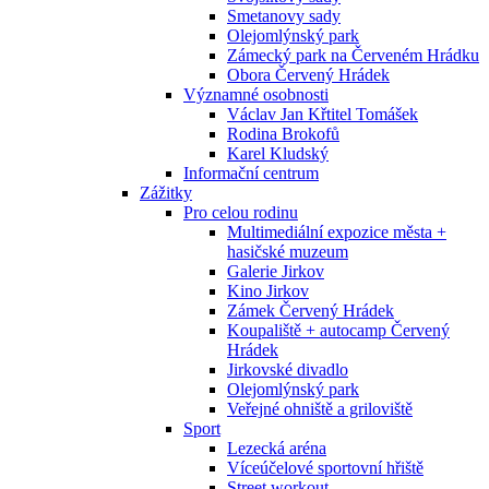
Smetanovy sady
Olejomlýnský park
Zámecký park na Červeném Hrádku
Obora Červený Hrádek
Významné osobnosti
Václav Jan Křtitel Tomášek
Rodina Brokofů
Karel Kludský
Informační centrum
Zážitky
Pro celou rodinu
Multimediální expozice města +
hasičské muzeum
Galerie Jirkov
Kino Jirkov
Zámek Červený Hrádek
Koupaliště + autocamp Červený
Hrádek
Jirkovské divadlo
Olejomlýnský park
Veřejné ohniště a griloviště
Sport
Lezecká aréna
Víceúčelové sportovní hřiště
Street workout