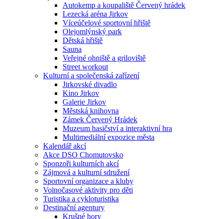
Autokemp a koupaliště Červený hrádek
Lezecká aréna Jirkov
Víceúčelové sportovní hřiště
Olejomlýnský park
Dětská hřiště
Sauna
Veřejné ohniště a griloviště
Street workout
Kulturní a společenská zařízení
Jirkovské divadlo
Kino Jirkov
Galerie Jirkov
Městská knihovna
Zámek Červený Hrádek
Muzeum hasičství a interaktivní hra
Multimediální expozice města
Kalendář akcí
Akce DSO Chomutovsko
Sponzoři kulturních akcí
Zájmová a kulturní sdružení
Sportovní organizace a kluby
Volnočasové aktivity pro děti
Turistika a cykloturistika
Destinační agentury
Krušné hory