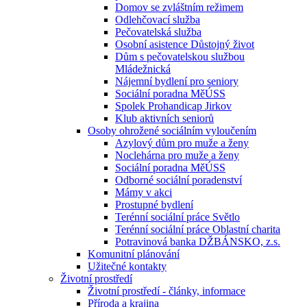
Domov se zvláštním režimem
Odlehčovací služba
Pečovatelská služba
Osobní asistence Důstojný život
Dům s pečovatelskou službou
Mládežnická
Nájemní bydlení pro seniory
Sociální poradna MěÚSS
Spolek Prohandicap Jirkov
Klub aktivních seniorů
Osoby ohrožené sociálním vyloučením
Azylový dům pro muže a ženy
Noclehárna pro muže a ženy
Sociální poradna MěÚSS
Odborné sociální poradenství
Mámy v akci
Prostupné bydlení
Terénní sociální práce Světlo
Terénní sociální práce Oblastní charita
Potravinová banka DŽBÁNSKO, z.s.
Komunitní plánování
Užitečné kontakty
Životní prostředí
Životní prostředí - články, informace
Příroda a krajina