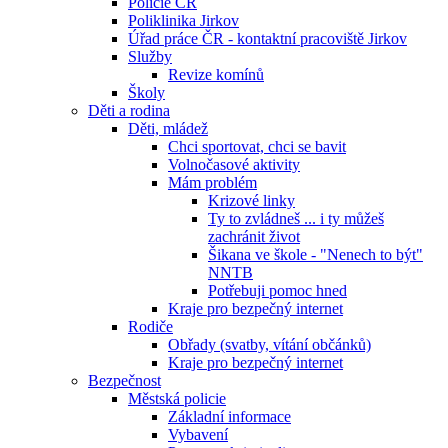
Policie ČR
Poliklinika Jirkov
Úřad práce ČR - kontaktní pracoviště Jirkov
Služby
Revize komínů
Školy
Děti a rodina
Děti, mládež
Chci sportovat, chci se bavit
Volnočasové aktivity
Mám problém
Krizové linky
Ty to zvládneš ... i ty můžeš
zachránit život
Šikana ve škole - "Nenech to být"
NNTB
Potřebuji pomoc hned
Kraje pro bezpečný internet
Rodiče
Obřady (svatby, vítání občánků)
Kraje pro bezpečný internet
Bezpečnost
Městská policie
Základní informace
Vybavení