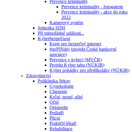
Prevence kriminality
Prevence kriminality - fotogalerie
Prevence kriminality - akce do roku
2022
Kamerový systém
Jednotka SDH
Při mimořádné události...
Kyberbezpečnost
Kraje pro bezpečný internet
#nePINdej (projekt České bankovní
asociace)
Prevence v kyber! (MVČR)
Projekt Kyber tabu (NÚKIB)
Kyber pohádky pro předškoláky (NÚKIB)
Zdravotnictví
Poliklinika Jirkov
Gynekologie
Chirurgie
Krční, nosní, ušní
Oční
Ortopedie
Pediatři
Plicní
Praktičtí lékaři
Rehabilitace