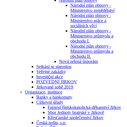
Národní plán obnovy
Národní plán obnovy -
Ministerstvo zemědělství
Národní plán obnovy -
Ministerstvo práce a
sociálních věcí
Národní plán obnovy -
Ministerstvo průmyslu a
obchodu I.
Národní plán obnovy -
Ministerstvo průmyslu a
obchodu II.
Nová zelená úsporám
Setkání se starostou
Veřejné zakázky
Investiční akce
POZVEDNI JIRKOV
Jirkované sobě 2019
Organizace, instituce
Banky a bankomaty
Církevní úřady
Farnost římskokatolická-děkanství Jirkov
Sbor Jednoty bratrské v Jirkově
Křesťanské společenství Jirkov
Česká pošta, s.p.