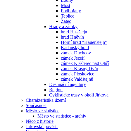
Louny
Most
Podbořany
Teplice
Žatec
Hrady a zámky
hrad Hasištejn
hrad Hněvín
Horní hrad "Hauenštejn"
Kadaňský hrad
zámek Duchcov
zámek Jezeří
zámek Klášterec nad Ohří
zámek Krásný Dvůr
zámek Ploskovice
zámek Valdštejnů
Destinační agentury
Region
Cyklistické trasy v okolí Jirkova
Charakteristika území
Současnost
Město ve statistice
Město ve statistice - archiv
Něco z historie
Jirkovské pověsti