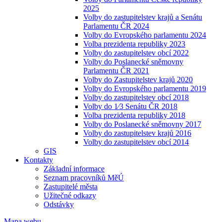
2025
Volby do zastupitelstev krajů a Senátu
Parlamentu ČR 2024
Volby do Evropského parlamentu 2024
Volba prezidenta republiky 2023
Volby do zastupitelstev obcí 2022
Volby do Poslanecké sněmovny
Parlamentu ČR 2021
Volby do Zastupitelstev krajů 2020
Volby do Evropského parlamentu 2019
Volby do zastupitelstev obcí 2018
Volby do 1⁄3 Senátu ČR 2018
Volba prezidenta republiky 2018
Volby do Poslanecké sněmovny 2017
Volby do zastupitelstev krajů 2016
Volby do zastupitelstev obcí 2014
GIS
Kontakty
Základní informace
Seznam pracovníků MěÚ
Zastupitelé města
Užitečné odkazy
Odstávky
Mapa webu