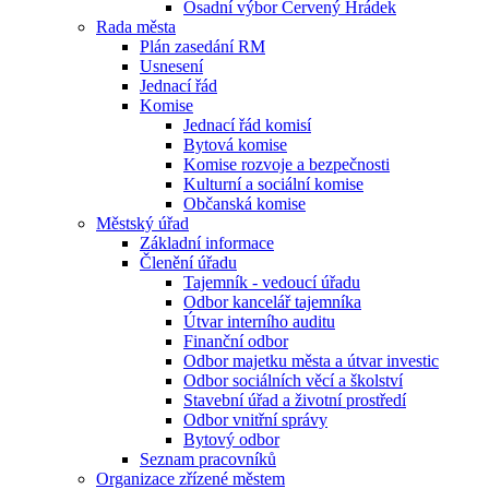
Osadní výbor Červený Hrádek
Rada města
Plán zasedání RM
Usnesení
Jednací řád
Komise
Jednací řád komisí
Bytová komise
Komise rozvoje a bezpečnosti
Kulturní a sociální komise
Občanská komise
Městský úřad
Základní informace
Členění úřadu
Tajemník - vedoucí úřadu
Odbor kancelář tajemníka
Útvar interního auditu
Finanční odbor
Odbor majetku města a útvar investic
Odbor sociálních věcí a školství
Stavební úřad a životní prostředí
Odbor vnitřní správy
Bytový odbor
Seznam pracovníků
Organizace zřízené městem