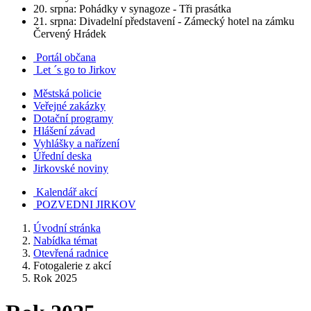
20. srpna: Pohádky v synagoze - Tři prasátka
21. srpna: Divadelní představení - Zámecký hotel na zámku
Červený Hrádek
Portál občana
Let ´s go to Jirkov
Městská policie
Veřejné zakázky
Dotační programy
Hlášení závad
Vyhlášky a nařízení
Úřední deska
Jirkovské noviny
Kalendář akcí
POZVEDNI JIRKOV
Úvodní stránka
Nabídka témat
Otevřená radnice
Fotogalerie z akcí
Rok 2025