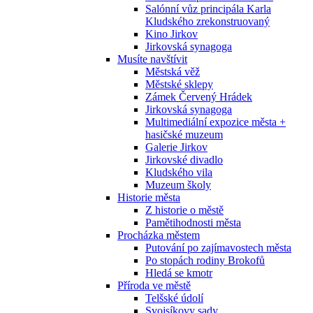
Salónní vůz principála Karla
Kludského zrekonstruovaný
Kino Jirkov
Jirkovská synagoga
Musíte navštívit
Městská věž
Městské sklepy
Zámek Červený Hrádek
Jirkovská synagoga
Multimediální expozice města +
hasičské muzeum
Galerie Jirkov
Jirkovské divadlo
Kludského vila
Muzeum školy
Historie města
Z historie o městě
Pamětihodnosti města
Procházka městem
Putování po zajímavostech města
Po stopách rodiny Brokofů
Hledá se kmotr
Příroda ve městě
Telšské údolí
Svojsíkovy sady