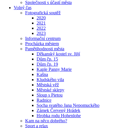
Společnosti s účastí města
Volný čas
Fotografická soutěž
2020
2021
2022
2023
Informační centrum
Procházka městem
Pamětihodnosti města
Děkanský kostel sv. Jiljí
Dům čp. 15
Dům čp. 19
Kaple Panny Marie
Kašna
Kludského vila
Městská věž
Městské sklepy
Sloup s Pietou
Radnice
Socha svatého Jana Nepomuckého
Zámek Červený Hrádek
Hrobka rodu Hohenlohe
Kam na něco dobrého?
Sport a relax