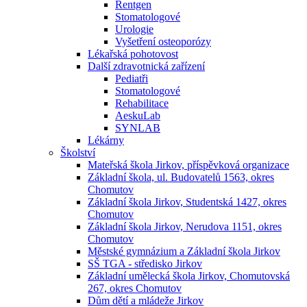
Rentgen
Stomatologové
Urologie
Vyšetření osteoporózy
Lékařská pohotovost
Další zdravotnická zařízení
Pediatři
Stomatologové
Rehabilitace
AeskuLab
SYNLAB
Lékárny
Školství
Mateřská škola Jirkov, příspěvková organizace
Základní škola, ul. Budovatelů 1563, okres
Chomutov
Základní škola Jirkov, Studentská 1427, okres
Chomutov
Základní škola Jirkov, Nerudova 1151, okres
Chomutov
Městské gymnázium a Základní škola Jirkov
SŠ TGA - středisko Jirkov
Základní umělecká škola Jirkov, Chomutovská
267, okres Chomutov
Dům dětí a mládeže Jirkov