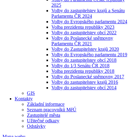
2025
Volby do zastupitelstev krajů a Senátu
Parlamentu ČR 2024
Volby do Evropského parlamentu 2024
Volba prezidenta republiky 2023
Volby do zastupitelstev obcí 2022
Volby do Poslanecké sněmovny
Parlamentu ČR 2021
Volby do Zastupitelstev krajů 2020
Volby do Evropského parlamentu 2019
Volby do zastupitelstev obcí 2018
Volby do 1⁄3 Senátu ČR 2018
Volba prezidenta republiky 2018
Volby do Poslanecké sněmovny 2017
Volby do zastupitelstev krajů 2016
Volby do zastupitelstev obcí 2014
GIS
Kontakty
Základní informace
Seznam pracovníků MěÚ
Zastupitelé města
Užitečné odkazy
Odstávky
Mapa webu