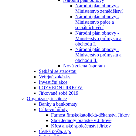
Národní plán obnovy
Národní plán obnovy -
Ministerstvo zemědělství
Národní plán obnovy -
Ministerstvo práce a
sociálních věcí
Národní plán obnovy -
Ministerstvo průmyslu a
obchodu I.
Národní plán obnovy -
Ministerstvo průmyslu a
obchodu II.
Nová zelená úsporám
Setkání se starostou
Veřejné zakázky
Investiční akce
POZVEDNI JIRKOV
Jirkované sobě 2019
Organizace, instituce
Banky a bankomaty
Církevní úřady
Farnost římskokatolická-děkanství Jirkov
Sbor Jednoty bratrské v Jirkově
Křesťanské společenství Jirkov
Česká pošta, s.p.