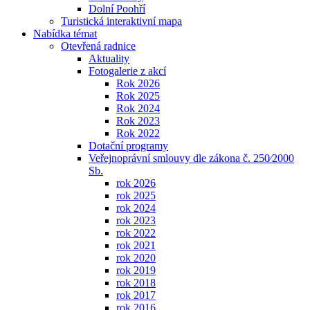
Dolní Poohří
Turistická interaktivní mapa
Nabídka témat
Otevřená radnice
Aktuality
Fotogalerie z akcí
Rok 2026
Rok 2025
Rok 2024
Rok 2023
Rok 2022
Dotační programy
Veřejnoprávní smlouvy dle zákona č. 250⁄2000
Sb.
rok 2026
rok 2025
rok 2024
rok 2023
rok 2022
rok 2021
rok 2020
rok 2019
rok 2018
rok 2017
rok 2016