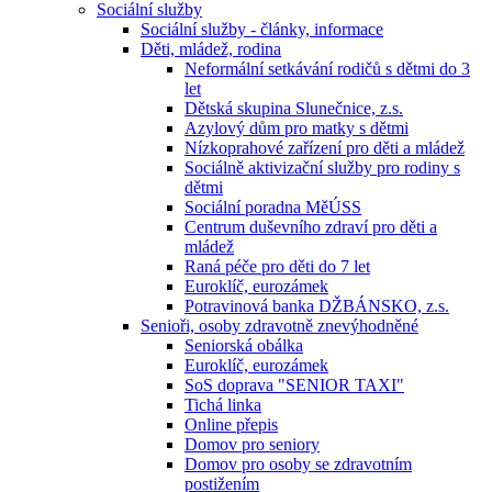
Sociální služby
Sociální služby - články, informace
Děti, mládež, rodina
Neformální setkávání rodičů s dětmi do 3
let
Dětská skupina Slunečnice, z.s.
Azylový dům pro matky s dětmi
Nízkoprahové zařízení pro děti a mládež
Sociálně aktivizační služby pro rodiny s
dětmi
Sociální poradna MěÚSS
Centrum duševního zdraví pro děti a
mládež
Raná péče pro děti do 7 let
Euroklíč, eurozámek
Potravinová banka DŽBÁNSKO, z.s.
Senioři, osoby zdravotně znevýhodněné
Seniorská obálka
Euroklíč, eurozámek
SoS doprava "SENIOR TAXI"
Tichá linka
Online přepis
Domov pro seniory
Domov pro osoby se zdravotním
postižením