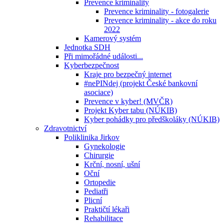
Prevence kriminality
Prevence kriminality - fotogalerie
Prevence kriminality - akce do roku
2022
Kamerový systém
Jednotka SDH
Při mimořádné události...
Kyberbezpečnost
Kraje pro bezpečný internet
#nePINdej (projekt České bankovní
asociace)
Prevence v kyber! (MVČR)
Projekt Kyber tabu (NÚKIB)
Kyber pohádky pro předškoláky (NÚKIB)
Zdravotnictví
Poliklinika Jirkov
Gynekologie
Chirurgie
Krční, nosní, ušní
Oční
Ortopedie
Pediatři
Plicní
Praktičtí lékaři
Rehabilitace