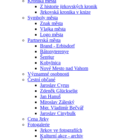
Kronika města
Z historie jirkovských kronik
Jirkovská kronika v knize
Symboly města
Znak města
Vlajka města
Logo města
Partnerská města
Brand - Erbisdorf
Bátonyterenye
Šentjur
Kobylnica
Nové Mesto nad Vahom
Významné osobnosti
Čestní občané
Jaroslav Cyrus
Zdeněk Glückselig
Jan Hanuš
Miroslav Záleský
Mgr. Vladimír Bečvář
Jaroslav Cinybulk
Cena Jirky
Fotogalerie
Jirkov ve fotografiích
Kulturní akce - archiv