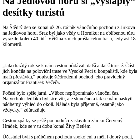
Na Jedlovou horu si „vyšláply“
desítky turistů
Na Štědrý den se konal už 26. ročník vánočního pochodu z Jirkova
na Jedlovou horu. Sraz byl jako vždy u Horníku; na oblíbenou túru
vyrazilo kolem 40 lidí. Většina z nich prošla celou trasu, tedy asi 18
kilometrů.
„Jako každý rok se k nám cestou přidávali další a další turisté. Část
jich končila na poloviční trase ve Vysoké Peci u koupaliště, kde byla
malá přestávka,“ popisuje štědrodenní pochod jeho pravidelný
organizátor František Večeřa.
Počasí bylo spíše jarní. „Vůbec nepřipomínalo vánoční čas.
Na vrcholu Jedláku byl sice vítr, ale slunečno a tak se nám naskytl
nádherný výhled do okolí. Nálada byla příjemná, ostatně jako
vždycky,“ zdůrazňuje.
Cestou zpátky se ještě pochodníci zastavili u zámku Červený
Hrádek, kde se v tu dobu konal Živý Betlém.
Účastníci byli s průběhem pochodu spokojeni a měli i dobrý pocit,