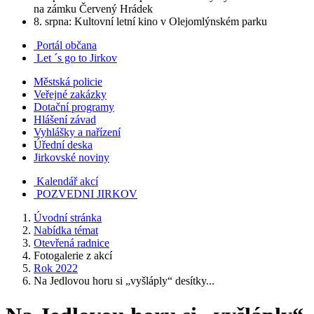
na zámku Červený Hrádek
8. srpna: Kultovní letní kino v Olejomlýnském parku
Portál občana
Let ´s go to Jirkov
Městská policie
Veřejné zakázky
Dotační programy
Hlášení závad
Vyhlášky a nařízení
Úřední deska
Jirkovské noviny
Kalendář akcí
POZVEDNI JIRKOV
Úvodní stránka
Nabídka témat
Otevřená radnice
Fotogalerie z akcí
Rok 2022
Na Jedlovou horu si „vyšláply“ desítky...