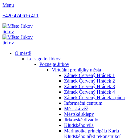
Menu
+420 474 616 411
jirkov
jirkov
O městě
Let's go to Jirkov
Poznejte Jirkov
Virtuální prohlídky města
Zámek Červený Hrádek 1
Zámek Červený Hrádek 2
Zámek Červený Hrádek 3
Zámek Červený Hrádek 4
Zámek Červený Hrádek - půda
Informační centrum
Městská věž
Městské sklepy
Jirkovské divadlo
Kludského vila
Maringotka principála Karla
Kludského před rekonstrukcí