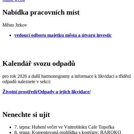
Nabídka pracovních míst
Město Jirkov
vedoucí odboru majetku města a útvaru investic
Kalendář svozu odpadů
pro rok 2026 a další harmonogramy a informace k likvidaci a třídění
odpadů naleznete v sekci:
Životní prostředí/Odpady a jejich likvidace/
Nenechte si ujít
7. srpna: Hubení večer ve Vnitrobloku Cafe Topofka
8. srpna: Komentovaná prohlídka s kostýmy: BAROKO