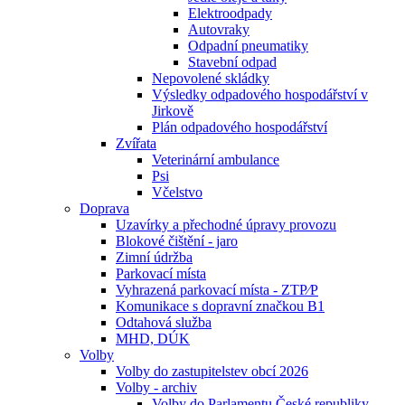
Elektroodpady
Autovraky
Odpadní pneumatiky
Stavební odpad
Nepovolené skládky
Výsledky odpadového hospodářství v
Jirkově
Plán odpadového hospodářství
Zvířata
Veterinární ambulance
Psi
Včelstvo
Doprava
Uzavírky a přechodné úpravy provozu
Blokové čištění - jaro
Zimní údržba
Parkovací místa
Vyhrazená parkovací místa - ZTP⁄P
Komunikace s dopravní značkou B1
Odtahová služba
MHD, DÚK
Volby
Volby do zastupitelstev obcí 2026
Volby - archiv
Volby do Parlamentu České republiky