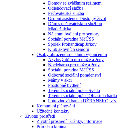
Domov se zvláštním režimem
Odlehčovací služba
Pečovatelská služba
Osobní asistence Důstojný život
Dům s pečovatelskou službou
Mládežnická
Nájemní bydlení pro seniory
Sociální poradna MěÚSS
Spolek Prohandicap Jirkov
Klub aktivních seniorů
Osoby ohrožené sociálním vyloučením
Azylový dům pro muže a ženy
Noclehárna pro muže a ženy
Sociální poradna MěÚSS
Odborné sociální poradenství
Mámy v akci
Prostupné bydlení
Terénní sociální práce Světlo
Terénní sociální práce Oblastní charita
Potravinová banka DŽBÁNSKO, z.s.
Komunitní plánování
Užitečné kontakty
Životní prostředí
Životní prostředí - články, informace
Příroda a krajina