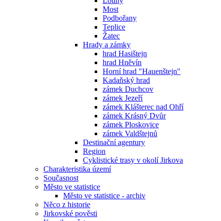
Louny
Most
Podbořany
Teplice
Žatec
Hrady a zámky
hrad Hasištejn
hrad Hněvín
Horní hrad "Hauenštejn"
Kadaňský hrad
zámek Duchcov
zámek Jezeří
zámek Klášterec nad Ohří
zámek Krásný Dvůr
zámek Ploskovice
zámek Valdštejnů
Destinační agentury
Region
Cyklistické trasy v okolí Jirkova
Charakteristika území
Současnost
Město ve statistice
Město ve statistice - archiv
Něco z historie
Jirkovské pověsti