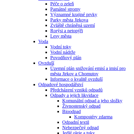
Péče o zeleň
Památné stromy
Významné krajiné prvky
Parky města Jirkova
Zvláště chráněná uzemí
Rorýsi a netopýři
Lesy města
Voda
Vodní toky
Vodní nádrže
Povodňový plán
Ovzduší
Územní plán snižování emisí a imisí pro
města Jirkov a Chomutov
Informace o kvalitě ovzduší
Odpadové hospodářství
Předcházení vzniků odpadů
Odpady a jejich likvidace
Komunální odpad a jeho složky
Živnostenský odpad
Bioodpad
Kompostéry zdarma
Odpadní textil
Nebezpečný odpad
Jedlé oleje a tuky