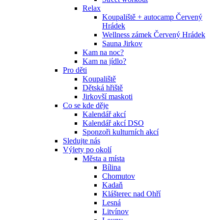
Relax
Koupaliště + autocamp Červený
Hrádek
Wellness zámek Červený Hrádek
Sauna Jirkov
Kam na noc?
Kam na jídlo?
Pro děti
Koupaliště
Dětská hřiště
Jirkovší maskoti
Co se kde děje
Kalendář akcí
Kalendář akcí DSO
Sponzoři kulturních akcí
Sledujte nás
Výlety po okolí
Města a místa
Bílina
Chomutov
Kadaň
Klášterec nad Ohří
Lesná
Litvínov