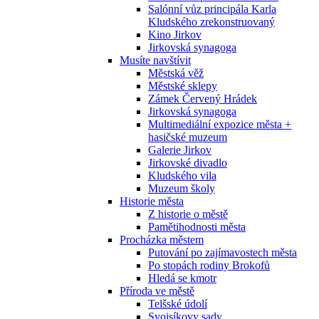
Salónní vůz principála Karla
Kludského zrekonstruovaný
Kino Jirkov
Jirkovská synagoga
Musíte navštívit
Městská věž
Městské sklepy
Zámek Červený Hrádek
Jirkovská synagoga
Multimediální expozice města +
hasičské muzeum
Galerie Jirkov
Jirkovské divadlo
Kludského vila
Muzeum školy
Historie města
Z historie o městě
Pamětihodnosti města
Procházka městem
Putování po zajímavostech města
Po stopách rodiny Brokofů
Hledá se kmotr
Příroda ve městě
Telšské údolí
Svojsíkovy sady