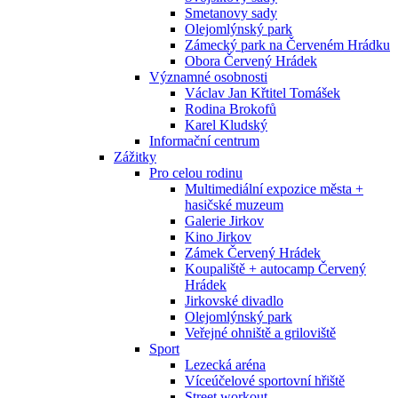
Smetanovy sady
Olejomlýnský park
Zámecký park na Červeném Hrádku
Obora Červený Hrádek
Významné osobnosti
Václav Jan Křtitel Tomášek
Rodina Brokofů
Karel Kludský
Informační centrum
Zážitky
Pro celou rodinu
Multimediální expozice města +
hasičské muzeum
Galerie Jirkov
Kino Jirkov
Zámek Červený Hrádek
Koupaliště + autocamp Červený
Hrádek
Jirkovské divadlo
Olejomlýnský park
Veřejné ohniště a griloviště
Sport
Lezecká aréna
Víceúčelové sportovní hřiště
Street workout