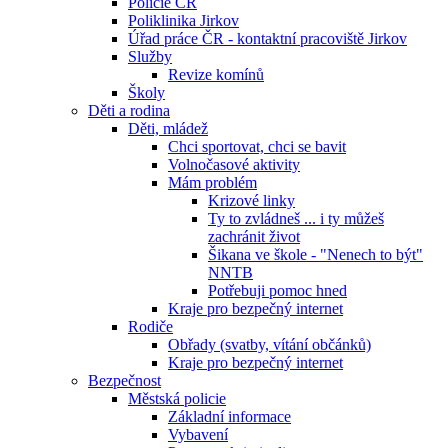
Policie ČR
Poliklinika Jirkov
Úřad práce ČR - kontaktní pracoviště Jirkov
Služby
Revize komínů
Školy
Děti a rodina
Děti, mládež
Chci sportovat, chci se bavit
Volnočasové aktivity
Mám problém
Krizové linky
Ty to zvládneš ... i ty můžeš
zachránit život
Šikana ve škole - "Nenech to být"
NNTB
Potřebuji pomoc hned
Kraje pro bezpečný internet
Rodiče
Obřady (svatby, vítání občánků)
Kraje pro bezpečný internet
Bezpečnost
Městská policie
Základní informace
Vybavení