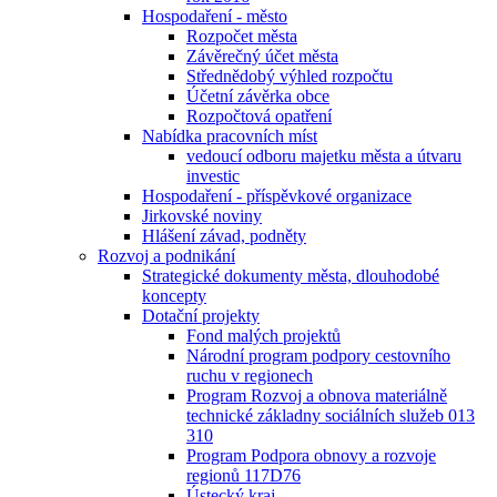
Hospodaření - město
Rozpočet města
Závěrečný účet města
Střednědobý výhled rozpočtu
Účetní závěrka obce
Rozpočtová opatření
Nabídka pracovních míst
vedoucí odboru majetku města a útvaru
investic
Hospodaření - příspěvkové organizace
Jirkovské noviny
Hlášení závad, podněty
Rozvoj a podnikání
Strategické dokumenty města, dlouhodobé
koncepty
Dotační projekty
Fond malých projektů
Národní program podpory cestovního
ruchu v regionech
Program Rozvoj a obnova materiálně
technické základny sociálních služeb 013
310
Program Podpora obnovy a rozvoje
regionů 117D76
Ústecký kraj