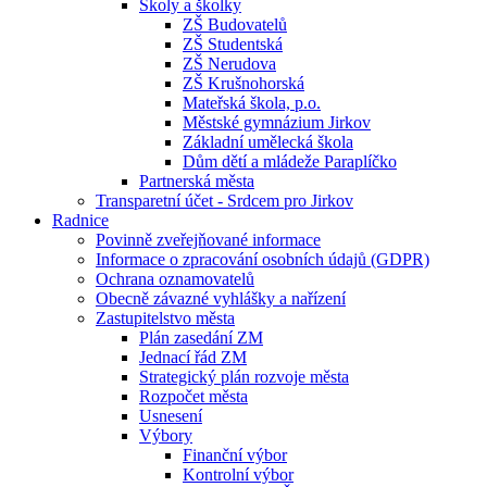
Školy a školky
ZŠ Budovatelů
ZŠ Studentská
ZŠ Nerudova
ZŠ Krušnohorská
Mateřská škola, p.o.
Městské gymnázium Jirkov
Základní umělecká škola
Dům dětí a mládeže Paraplíčko
Partnerská města
Transparetní účet - Srdcem pro Jirkov
Radnice
Povinně zveřejňované informace
Informace o zpracování osobních údajů (GDPR)
Ochrana oznamovatelů
Obecně závazné vyhlášky a nařízení
Zastupitelstvo města
Plán zasedání ZM
Jednací řád ZM
Strategický plán rozvoje města
Rozpočet města
Usnesení
Výbory
Finanční výbor
Kontrolní výbor