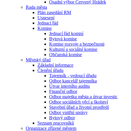
Osadní výbor Červený Hrádek
Rada města
Plán zasedání RM
Usnesení
Jednací řád
Komise
Jednací řád komisí
Bytová komise
Komise rozvoje a bezpečnosti
Kulturní a sociální komise
Občanská komise
Městský úřad
Základní informace
Členění úřadu
Tajemník - vedoucí úřadu
Odbor kancelář tajemníka
Útvar interního auditu
Finanční odbor
Odbor majetku města a útvar investic
Odbor sociálních věcí a školství
Stavební úřad a životní prostředí
Odbor vnitřní správy
Bytový odbor
Seznam pracovníků
Organizace zřízené městem