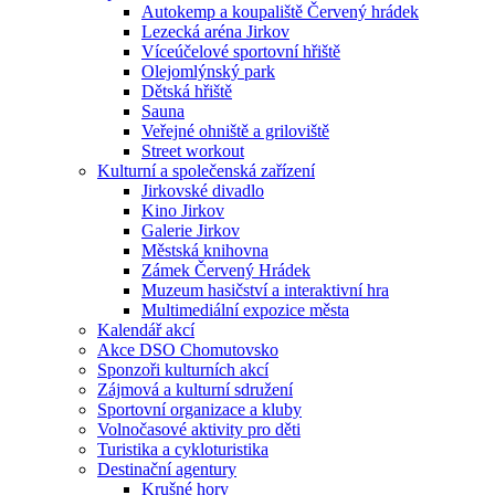
Autokemp a koupaliště Červený hrádek
Lezecká aréna Jirkov
Víceúčelové sportovní hřiště
Olejomlýnský park
Dětská hřiště
Sauna
Veřejné ohniště a griloviště
Street workout
Kulturní a společenská zařízení
Jirkovské divadlo
Kino Jirkov
Galerie Jirkov
Městská knihovna
Zámek Červený Hrádek
Muzeum hasičství a interaktivní hra
Multimediální expozice města
Kalendář akcí
Akce DSO Chomutovsko
Sponzoři kulturních akcí
Zájmová a kulturní sdružení
Sportovní organizace a kluby
Volnočasové aktivity pro děti
Turistika a cykloturistika
Destinační agentury
Krušné hory