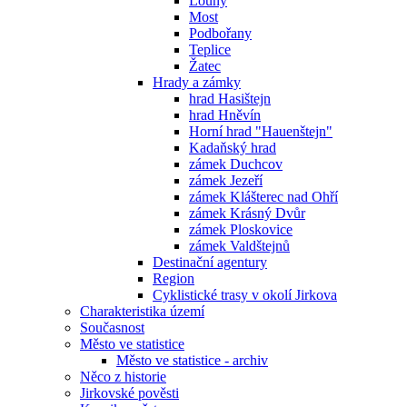
Louny
Most
Podbořany
Teplice
Žatec
Hrady a zámky
hrad Hasištejn
hrad Hněvín
Horní hrad "Hauenštejn"
Kadaňský hrad
zámek Duchcov
zámek Jezeří
zámek Klášterec nad Ohří
zámek Krásný Dvůr
zámek Ploskovice
zámek Valdštejnů
Destinační agentury
Region
Cyklistické trasy v okolí Jirkova
Charakteristika území
Současnost
Město ve statistice
Město ve statistice - archiv
Něco z historie
Jirkovské pověsti