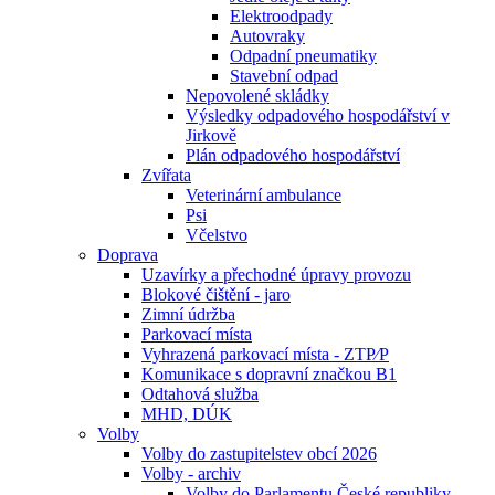
Elektroodpady
Autovraky
Odpadní pneumatiky
Stavební odpad
Nepovolené skládky
Výsledky odpadového hospodářství v
Jirkově
Plán odpadového hospodářství
Zvířata
Veterinární ambulance
Psi
Včelstvo
Doprava
Uzavírky a přechodné úpravy provozu
Blokové čištění - jaro
Zimní údržba
Parkovací místa
Vyhrazená parkovací místa - ZTP⁄P
Komunikace s dopravní značkou B1
Odtahová služba
MHD, DÚK
Volby
Volby do zastupitelstev obcí 2026
Volby - archiv
Volby do Parlamentu České republiky