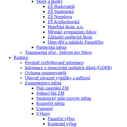
Školy a školky
ZŠ Budovatelů
ZŠ Studentská
ZŠ Nerudova
ZŠ Krušnohorská
Mateřská škola, p.o.
Městské gymnázium Jirkov
Základní umělecká škola
Dům dětí a mládeže Paraplíčko
Partnerská města
Transparetní účet - Srdcem pro Jirkov
Radnice
Povinně zveřejňované informace
Informace o zpracování osobních údajů (GDPR)
Ochrana oznamovatelů
Obecně závazné vyhlášky a nařízení
Zastupitelstvo města
Plán zasedání ZM
Jednací řád ZM
Strategický plán rozvoje města
Rozpočet města
Usnesení
Výbory
Finanční výbor
Kontrolní výbor