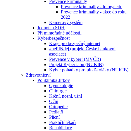
Prevence kriminality
Prevence kriminality - fotogalerie
Prevence kriminality - akce do roku
2022
Kamerový systém
Jednotka SDH
Při mimořádné události...
Kyberbezpečnost
Kraje pro bezpečný internet
#nePINdej (projekt České bankovní
asociace)
Prevence v kyber! (MVČR)
Projekt Kyber tabu (NÚKIB)
Kyber pohádky pro předškoláky (NÚKIB)
Zdravotnictví
Poliklinika Jirkov
Gynekologie
Chirurgie
Krční, nosní, ušní
Oční
Ortopedie
Pediatři
Plicní
Praktičtí lékaři
Rehabilitace