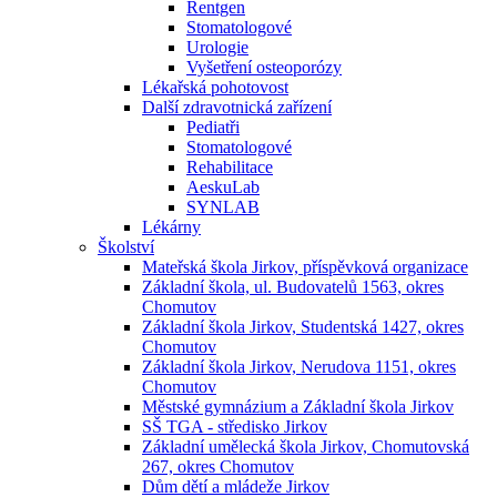
Rentgen
Stomatologové
Urologie
Vyšetření osteoporózy
Lékařská pohotovost
Další zdravotnická zařízení
Pediatři
Stomatologové
Rehabilitace
AeskuLab
SYNLAB
Lékárny
Školství
Mateřská škola Jirkov, příspěvková organizace
Základní škola, ul. Budovatelů 1563, okres
Chomutov
Základní škola Jirkov, Studentská 1427, okres
Chomutov
Základní škola Jirkov, Nerudova 1151, okres
Chomutov
Městské gymnázium a Základní škola Jirkov
SŠ TGA - středisko Jirkov
Základní umělecká škola Jirkov, Chomutovská
267, okres Chomutov
Dům dětí a mládeže Jirkov