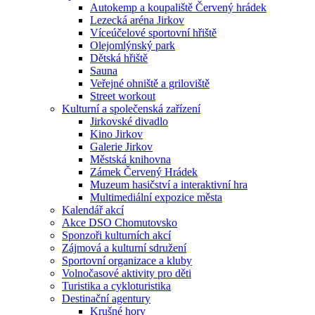
Autokemp a koupaliště Červený hrádek
Lezecká aréna Jirkov
Víceúčelové sportovní hřiště
Olejomlýnský park
Dětská hřiště
Sauna
Veřejné ohniště a griloviště
Street workout
Kulturní a společenská zařízení
Jirkovské divadlo
Kino Jirkov
Galerie Jirkov
Městská knihovna
Zámek Červený Hrádek
Muzeum hasičství a interaktivní hra
Multimediální expozice města
Kalendář akcí
Akce DSO Chomutovsko
Sponzoři kulturních akcí
Zájmová a kulturní sdružení
Sportovní organizace a kluby
Volnočasové aktivity pro děti
Turistika a cykloturistika
Destinační agentury
Krušné hory