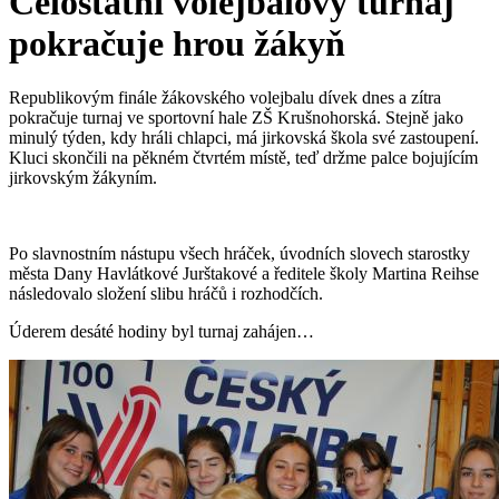
Celostátní volejbalový turnaj
pokračuje hrou žákyň
Republikovým finále žákovského volejbalu dívek dnes a zítra
pokračuje turnaj ve sportovní hale ZŠ Krušnohorská. Stejně jako
minulý týden, kdy hráli chlapci, má jirkovská škola své zastoupení.
Kluci skončili na pěkném čtvrtém místě, teď držme palce bojujícím
jirkovským žákyním.
Po slavnostním nástupu všech hráček, úvodních slovech starostky
města Dany Havlátkové Jurštakové a ředitele školy Martina Reihse
následovalo složení slibu hráčů i rozhodčích.
Úderem desáté hodiny byl turnaj zahájen…