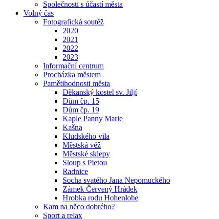
Společnosti s účastí města
Volný čas
Fotografická soutěž
2020
2021
2022
2023
Informační centrum
Procházka městem
Pamětihodnosti města
Děkanský kostel sv. Jiljí
Dům čp. 15
Dům čp. 19
Kaple Panny Marie
Kašna
Kludského vila
Městská věž
Městské sklepy
Sloup s Pietou
Radnice
Socha svatého Jana Nepomuckého
Zámek Červený Hrádek
Hrobka rodu Hohenlohe
Kam na něco dobrého?
Sport a relax