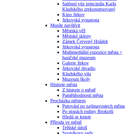
Salónní vůz principála Karla
Kludského zrekonstruovaný
Kino Jirkov
Jirkovská synagoga
Musíte navštívit
Městská věž
Městské sklepy
Zámek Červený Hrádek
Jirkovská synagoga
Multimediální expozice města +
hasičské muzeum
Galerie Jirkov
Jirkovské divadlo
Kludského vila
Muzeum školy
Historie města
Z historie o městě
Pamětihodnosti města
Procházka městem
Putování po zajímavostech města
Po stopách rodiny Brokofů
Hledá se kmotr
Příroda ve městě
Telšské údolí
Svojsíkovy sady