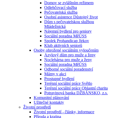
Domov se zvláštním režimem
Odlehčovací služba
Pečovatelská služba
Osobní asistence Důstojný život
Dům s pečovatelskou službou
Mládežnická
Nájemní bydlení pro seniory
Sociální poradna MěÚSS
Spolek Prohandicap Jirkov
Klub aktivních seniorů
Osoby ohrožené sociálním vyloučením
Azylový dům pro muže a ženy
Noclehárna pro muže a ženy
Sociální poradna MěÚSS
Odborné sociální poradenství
Mámy v akci
Prostupné bydlení
Terénní sociální práce Světlo
Terénní sociální práce Oblastní charita
Potravinová banka DŽBÁNSKO, z.s.
Komunitní plánování
Užitečné kontakty
Životní prostředí
Životní prostředí - články, informace
Příroda a krajina