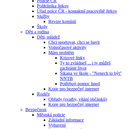
Policie ČR
Poliklinika Jirkov
Úřad práce ČR - kontaktní pracoviště Jirkov
Služby
Revize komínů
Školy
Děti a rodina
Děti, mládež
Chci sportovat, chci se bavit
Volnočasové aktivity
Mám problém
Krizové linky
Ty to zvládneš ... i ty můžeš
zachránit život
Šikana ve škole - "Nenech to být"
NNTB
Potřebuji pomoc hned
Kraje pro bezpečný internet
Rodiče
Obřady (svatby, vítání občánků)
Kraje pro bezpečný internet
Bezpečnost
Městská policie
Základní informace
Vybavení