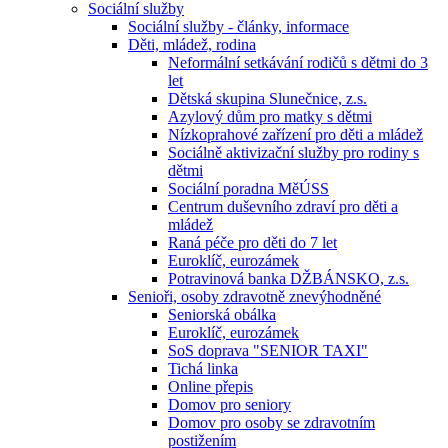
Sociální služby
Sociální služby - články, informace
Děti, mládež, rodina
Neformální setkávání rodičů s dětmi do 3
let
Dětská skupina Slunečnice, z.s.
Azylový dům pro matky s dětmi
Nízkoprahové zařízení pro děti a mládež
Sociálně aktivizační služby pro rodiny s
dětmi
Sociální poradna MěÚSS
Centrum duševního zdraví pro děti a
mládež
Raná péče pro děti do 7 let
Euroklíč, eurozámek
Potravinová banka DŽBÁNSKO, z.s.
Senioři, osoby zdravotně znevýhodněné
Seniorská obálka
Euroklíč, eurozámek
SoS doprava "SENIOR TAXI"
Tichá linka
Online přepis
Domov pro seniory
Domov pro osoby se zdravotním
postižením