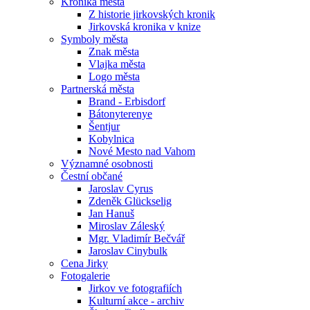
Kronika města
Z historie jirkovských kronik
Jirkovská kronika v knize
Symboly města
Znak města
Vlajka města
Logo města
Partnerská města
Brand - Erbisdorf
Bátonyterenye
Šentjur
Kobylnica
Nové Mesto nad Vahom
Významné osobnosti
Čestní občané
Jaroslav Cyrus
Zdeněk Glückselig
Jan Hanuš
Miroslav Záleský
Mgr. Vladimír Bečvář
Jaroslav Cinybulk
Cena Jirky
Fotogalerie
Jirkov ve fotografiích
Kulturní akce - archiv