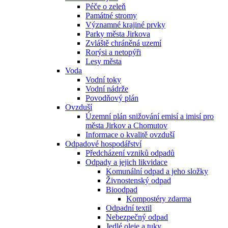
Péče o zeleň
Památné stromy
Významné krajiné prvky
Parky města Jirkova
Zvláště chráněná uzemí
Rorýsi a netopýři
Lesy města
Voda
Vodní toky
Vodní nádrže
Povodňový plán
Ovzduší
Územní plán snižování emisí a imisí pro
města Jirkov a Chomutov
Informace o kvalitě ovzduší
Odpadové hospodářství
Předcházení vzniků odpadů
Odpady a jejich likvidace
Komunální odpad a jeho složky
Živnostenský odpad
Bioodpad
Kompostéry zdarma
Odpadní textil
Nebezpečný odpad
Jedlé oleje a tuky