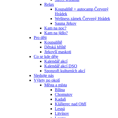
Relax
Koupaliště + autocamp Červený
Hrádek
Wellness zámek Červený Hrádek
Sauna Jirkov
Kam na noc?
Kam na jídlo?
Pro děti
Koupaliště
Dětská hřiště
Jirkovší maskoti
Co se kde děje
Kalendář akcí
Kalendář akcí DSO
Sponzoři kulturních akcí
Sledujte nás
Výlety po okolí
Města a místa
Bílina
Chomutov
Kadaň
Klášterec nad Ohří
Lesná
Litvínov