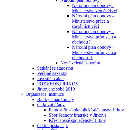
Národní plán obnovy
Národní plán obnovy -
Ministerstvo zemědělství
Národní plán obnovy -
Ministerstvo práce a
sociálních věcí
Národní plán obnovy -
Ministerstvo průmyslu a
obchodu I.
Národní plán obnovy -
Ministerstvo průmyslu a
obchodu II.
Nová zelená úsporám
Setkání se starostou
Veřejné zakázky
Investiční akce
POZVEDNI JIRKOV
Jirkované sobě 2019
Organizace, instituce
Banky a bankomaty
Církevní úřady
Farnost římskokatolická-děkanství Jirkov
Sbor Jednoty bratrské v Jirkově
Křesťanské společenství Jirkov
Česká pošta, s.p.