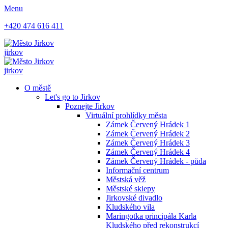
Menu
+420 474 616 411
jirkov
jirkov
O městě
Let's go to Jirkov
Poznejte Jirkov
Virtuální prohlídky města
Zámek Červený Hrádek 1
Zámek Červený Hrádek 2
Zámek Červený Hrádek 3
Zámek Červený Hrádek 4
Zámek Červený Hrádek - půda
Informační centrum
Městská věž
Městské sklepy
Jirkovské divadlo
Kludského vila
Maringotka principála Karla
Kludského před rekonstrukcí