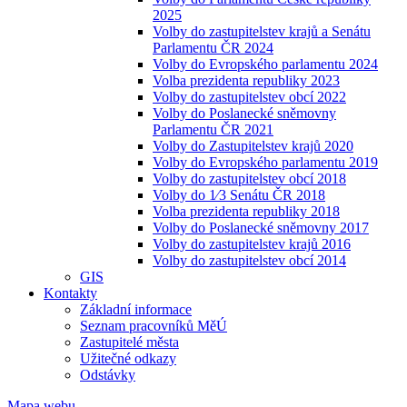
2025
Volby do zastupitelstev krajů a Senátu
Parlamentu ČR 2024
Volby do Evropského parlamentu 2024
Volba prezidenta republiky 2023
Volby do zastupitelstev obcí 2022
Volby do Poslanecké sněmovny
Parlamentu ČR 2021
Volby do Zastupitelstev krajů 2020
Volby do Evropského parlamentu 2019
Volby do zastupitelstev obcí 2018
Volby do 1⁄3 Senátu ČR 2018
Volba prezidenta republiky 2018
Volby do Poslanecké sněmovny 2017
Volby do zastupitelstev krajů 2016
Volby do zastupitelstev obcí 2014
GIS
Kontakty
Základní informace
Seznam pracovníků MěÚ
Zastupitelé města
Užitečné odkazy
Odstávky
Mapa webu