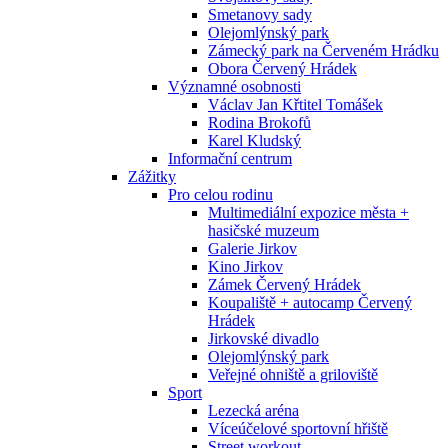
Smetanovy sady
Olejomlýnský park
Zámecký park na Červeném Hrádku
Obora Červený Hrádek
Významné osobnosti
Václav Jan Křtitel Tomášek
Rodina Brokofů
Karel Kludský
Informační centrum
Zážitky
Pro celou rodinu
Multimediální expozice města +
hasičské muzeum
Galerie Jirkov
Kino Jirkov
Zámek Červený Hrádek
Koupaliště + autocamp Červený
Hrádek
Jirkovské divadlo
Olejomlýnský park
Veřejné ohniště a griloviště
Sport
Lezecká aréna
Víceúčelové sportovní hřiště
Street workout