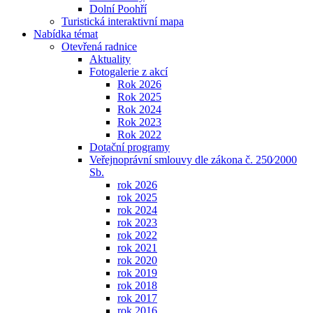
Dolní Poohří
Turistická interaktivní mapa
Nabídka témat
Otevřená radnice
Aktuality
Fotogalerie z akcí
Rok 2026
Rok 2025
Rok 2024
Rok 2023
Rok 2022
Dotační programy
Veřejnoprávní smlouvy dle zákona č. 250⁄2000
Sb.
rok 2026
rok 2025
rok 2024
rok 2023
rok 2022
rok 2021
rok 2020
rok 2019
rok 2018
rok 2017
rok 2016