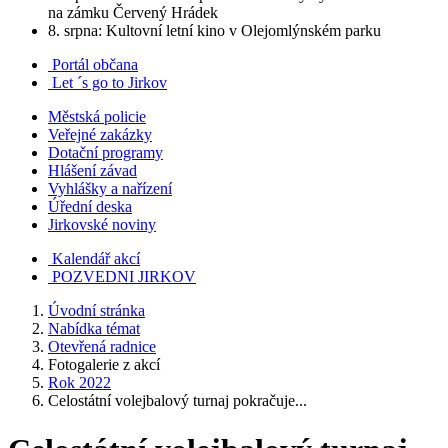
na zámku Červený Hrádek
8. srpna: Kultovní letní kino v Olejomlýnském parku
Portál občana
Let ´s go to Jirkov
Městská policie
Veřejné zakázky
Dotační programy
Hlášení závad
Vyhlášky a nařízení
Úřední deska
Jirkovské noviny
Kalendář akcí
POZVEDNI JIRKOV
Úvodní stránka
Nabídka témat
Otevřená radnice
Fotogalerie z akcí
Rok 2022
Celostátní volejbalový turnaj pokračuje...