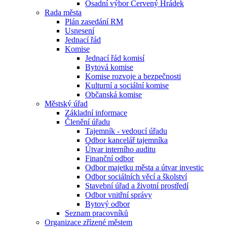
Osadní výbor Červený Hrádek
Rada města
Plán zasedání RM
Usnesení
Jednací řád
Komise
Jednací řád komisí
Bytová komise
Komise rozvoje a bezpečnosti
Kulturní a sociální komise
Občanská komise
Městský úřad
Základní informace
Členění úřadu
Tajemník - vedoucí úřadu
Odbor kancelář tajemníka
Útvar interního auditu
Finanční odbor
Odbor majetku města a útvar investic
Odbor sociálních věcí a školství
Stavební úřad a životní prostředí
Odbor vnitřní správy
Bytový odbor
Seznam pracovníků
Organizace zřízené městem