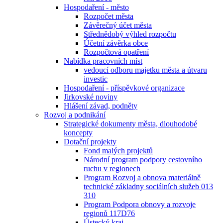
Hospodaření - město
Rozpočet města
Závěrečný účet města
Střednědobý výhled rozpočtu
Účetní závěrka obce
Rozpočtová opatření
Nabídka pracovních míst
vedoucí odboru majetku města a útvaru
investic
Hospodaření - příspěvkové organizace
Jirkovské noviny
Hlášení závad, podněty
Rozvoj a podnikání
Strategické dokumenty města, dlouhodobé
koncepty
Dotační projekty
Fond malých projektů
Národní program podpory cestovního
ruchu v regionech
Program Rozvoj a obnova materiálně
technické základny sociálních služeb 013
310
Program Podpora obnovy a rozvoje
regionů 117D76
Ústecký kraj