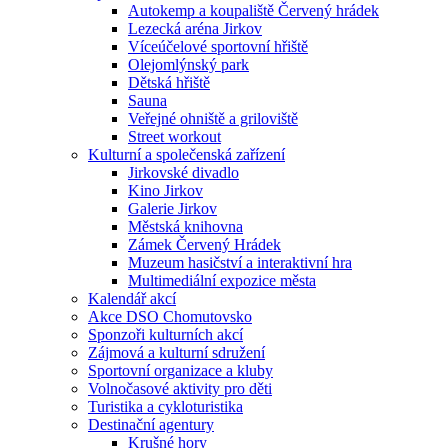
Autokemp a koupaliště Červený hrádek
Lezecká aréna Jirkov
Víceúčelové sportovní hřiště
Olejomlýnský park
Dětská hřiště
Sauna
Veřejné ohniště a griloviště
Street workout
Kulturní a společenská zařízení
Jirkovské divadlo
Kino Jirkov
Galerie Jirkov
Městská knihovna
Zámek Červený Hrádek
Muzeum hasičství a interaktivní hra
Multimediální expozice města
Kalendář akcí
Akce DSO Chomutovsko
Sponzoři kulturních akcí
Zájmová a kulturní sdružení
Sportovní organizace a kluby
Volnočasové aktivity pro děti
Turistika a cykloturistika
Destinační agentury
Krušné hory