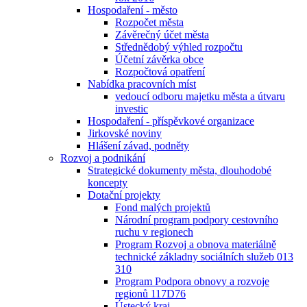
Hospodaření - město
Rozpočet města
Závěrečný účet města
Střednědobý výhled rozpočtu
Účetní závěrka obce
Rozpočtová opatření
Nabídka pracovních míst
vedoucí odboru majetku města a útvaru
investic
Hospodaření - příspěvkové organizace
Jirkovské noviny
Hlášení závad, podněty
Rozvoj a podnikání
Strategické dokumenty města, dlouhodobé
koncepty
Dotační projekty
Fond malých projektů
Národní program podpory cestovního
ruchu v regionech
Program Rozvoj a obnova materiálně
technické základny sociálních služeb 013
310
Program Podpora obnovy a rozvoje
regionů 117D76
Ústecký kraj