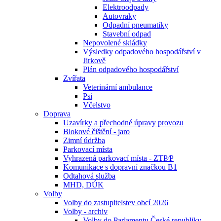
Elektroodpady
Autovraky
Odpadní pneumatiky
Stavební odpad
Nepovolené skládky
Výsledky odpadového hospodářství v
Jirkově
Plán odpadového hospodářství
Zvířata
Veterinární ambulance
Psi
Včelstvo
Doprava
Uzavírky a přechodné úpravy provozu
Blokové čištění - jaro
Zimní údržba
Parkovací místa
Vyhrazená parkovací místa - ZTP⁄P
Komunikace s dopravní značkou B1
Odtahová služba
MHD, DÚK
Volby
Volby do zastupitelstev obcí 2026
Volby - archiv
Volby do Parlamentu České republiky