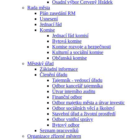
Osadní výbor Červený Hrádek
Rada města
Plán zasedání RM
Usnesení
Jednací řád
Komise
Jednací řád komisí
Bytová komise
Komise rozvoje a bezpečnosti
Kulturní a sociální komise
Občanská komise
Městský úřad
Základní informace
Členění úřadu
Tajemník - vedoucí úřadu
Odbor kancelář tajemníka
Útvar interního auditu
Finanční odbor
Odbor majetku města a útvar investic
Odbor sociálních věcí a školství
Stavební úřad a životní prostředí
Odbor vnitřní správy
Bytový odbor
Seznam pracovníků
Organizace zřízené městem