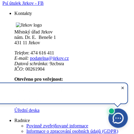
Psí útulek Jirkov - FB
Kontakty
Městský úřad Jirkov
nám. Dr. E. Beneše 1
431 11 Jirkov
Telefon
: 474 616 411
E-mail:
podatelna@jirkov.cz
Datová schránka:
9zcbsra
IČO:
00261904
Otevřeno pro veřejnost:
PO a ST 8:00-17:00 h.
ÚT, ČT, PÁ 8:00-13:00 h.
Úřední hodiny
Úřední deska
Radnice
Povinně zveřejňované informace
Informace o zpracování osobních údajů (GDPR)