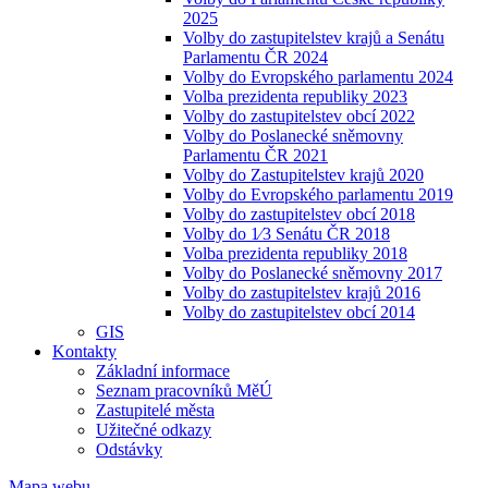
2025
Volby do zastupitelstev krajů a Senátu
Parlamentu ČR 2024
Volby do Evropského parlamentu 2024
Volba prezidenta republiky 2023
Volby do zastupitelstev obcí 2022
Volby do Poslanecké sněmovny
Parlamentu ČR 2021
Volby do Zastupitelstev krajů 2020
Volby do Evropského parlamentu 2019
Volby do zastupitelstev obcí 2018
Volby do 1⁄3 Senátu ČR 2018
Volba prezidenta republiky 2018
Volby do Poslanecké sněmovny 2017
Volby do zastupitelstev krajů 2016
Volby do zastupitelstev obcí 2014
GIS
Kontakty
Základní informace
Seznam pracovníků MěÚ
Zastupitelé města
Užitečné odkazy
Odstávky
Mapa webu