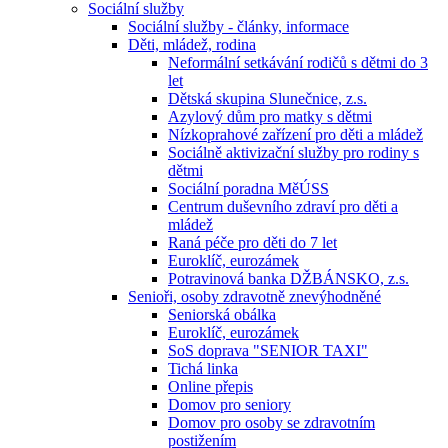
Sociální služby
Sociální služby - články, informace
Děti, mládež, rodina
Neformální setkávání rodičů s dětmi do 3
let
Dětská skupina Slunečnice, z.s.
Azylový dům pro matky s dětmi
Nízkoprahové zařízení pro děti a mládež
Sociálně aktivizační služby pro rodiny s
dětmi
Sociální poradna MěÚSS
Centrum duševního zdraví pro děti a
mládež
Raná péče pro děti do 7 let
Euroklíč, eurozámek
Potravinová banka DŽBÁNSKO, z.s.
Senioři, osoby zdravotně znevýhodněné
Seniorská obálka
Euroklíč, eurozámek
SoS doprava "SENIOR TAXI"
Tichá linka
Online přepis
Domov pro seniory
Domov pro osoby se zdravotním
postižením