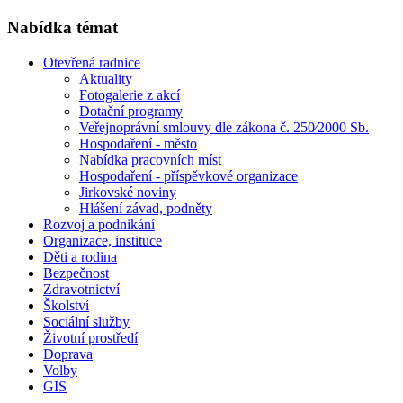
Nabídka témat
Otevřená radnice
Aktuality
Fotogalerie z akcí
Dotační programy
Veřejnoprávní smlouvy dle zákona č. 250⁄2000 Sb.
Hospodaření - město
Nabídka pracovních míst
Hospodaření - příspěvkové organizace
Jirkovské noviny
Hlášení závad, podněty
Rozvoj a podnikání
Organizace, instituce
Děti a rodina
Bezpečnost
Zdravotnictví
Školství
Sociální služby
Životní prostředí
Doprava
Volby
GIS