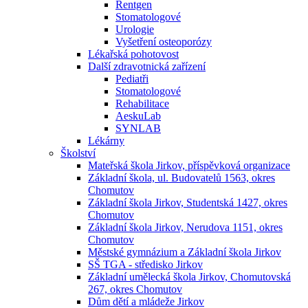
Rentgen
Stomatologové
Urologie
Vyšetření osteoporózy
Lékařská pohotovost
Další zdravotnická zařízení
Pediatři
Stomatologové
Rehabilitace
AeskuLab
SYNLAB
Lékárny
Školství
Mateřská škola Jirkov, příspěvková organizace
Základní škola, ul. Budovatelů 1563, okres
Chomutov
Základní škola Jirkov, Studentská 1427, okres
Chomutov
Základní škola Jirkov, Nerudova 1151, okres
Chomutov
Městské gymnázium a Základní škola Jirkov
SŠ TGA - středisko Jirkov
Základní umělecká škola Jirkov, Chomutovská
267, okres Chomutov
Dům dětí a mládeže Jirkov