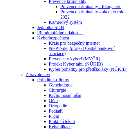
Prevence kriminality
Prevence kriminality - fotogalerie
Prevence kriminality - akce do roku
2022
Kamerový systém
Jednotka SDH
Při mimořádné události...
Kyberbezpečnost
Kraje pro bezpečný internet
#nePINdej (projekt České bankovní
asociace)
Prevence v kyber! (MVČR)
Projekt Kyber tabu (NÚKIB)
Kyber pohádky pro předškoláky (NÚKIB)
Zdravotnictví
Poliklinika Jirkov
Gynekologie
Chirurgie
Krční, nosní, ušní
Oční
Ortopedie
Pediatři
Plicní
Praktičtí lékaři
Rehabilitace