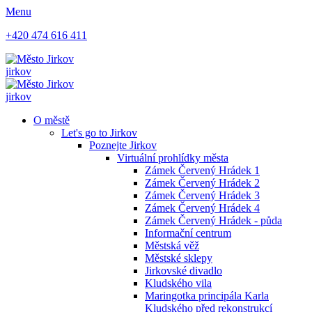
Menu
+420 474 616 411
jirkov
jirkov
O městě
Let's go to Jirkov
Poznejte Jirkov
Virtuální prohlídky města
Zámek Červený Hrádek 1
Zámek Červený Hrádek 2
Zámek Červený Hrádek 3
Zámek Červený Hrádek 4
Zámek Červený Hrádek - půda
Informační centrum
Městská věž
Městské sklepy
Jirkovské divadlo
Kludského vila
Maringotka principála Karla
Kludského před rekonstrukcí