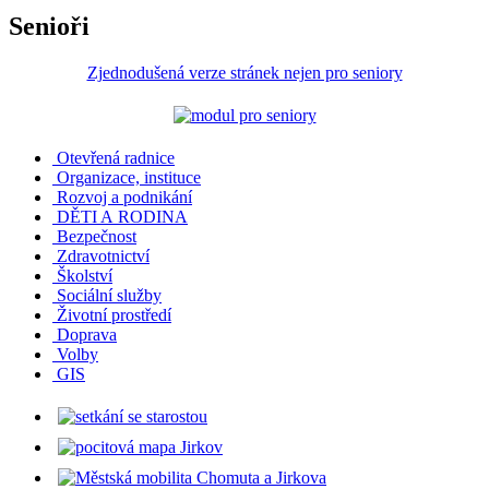
Senioři
Zjednodušená verze stránek nejen pro seniory
Otevřená radnice
Organizace, instituce
Rozvoj a podnikání
DĚTI A RODINA
Bezpečnost
Zdravotnictví
Školství
Sociální služby
Životní prostředí
Doprava
Volby
GIS