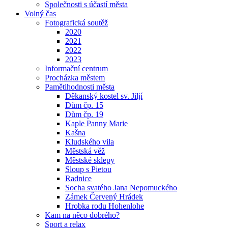
Společnosti s účastí města
Volný čas
Fotografická soutěž
2020
2021
2022
2023
Informační centrum
Procházka městem
Pamětihodnosti města
Děkanský kostel sv. Jiljí
Dům čp. 15
Dům čp. 19
Kaple Panny Marie
Kašna
Kludského vila
Městská věž
Městské sklepy
Sloup s Pietou
Radnice
Socha svatého Jana Nepomuckého
Zámek Červený Hrádek
Hrobka rodu Hohenlohe
Kam na něco dobrého?
Sport a relax