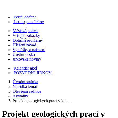
Portál občana
Let ´s go to Jirkov
Městská policie
Veřejné zakázky
Dotační programy
Hlášení závad
Vyhlášky a nařízení
Úřední deska
Jirkovské noviny
Kalendář akcí
POZVEDNI JIRKOV
Úvodní stránka
Nabídka témat
Otevřená radnice
Aktuality
Projekt geologických prací v k.ú....
Projekt geologických prací v