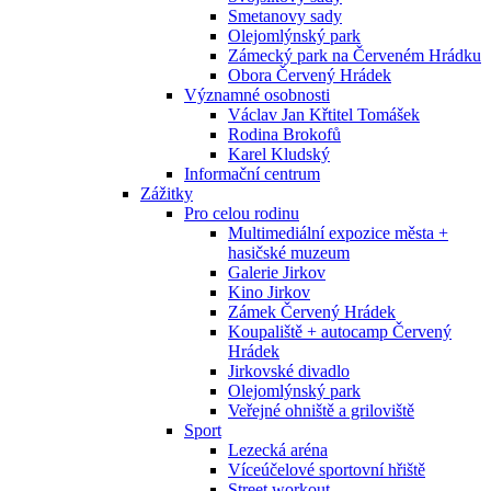
Smetanovy sady
Olejomlýnský park
Zámecký park na Červeném Hrádku
Obora Červený Hrádek
Významné osobnosti
Václav Jan Křtitel Tomášek
Rodina Brokofů
Karel Kludský
Informační centrum
Zážitky
Pro celou rodinu
Multimediální expozice města +
hasičské muzeum
Galerie Jirkov
Kino Jirkov
Zámek Červený Hrádek
Koupaliště + autocamp Červený
Hrádek
Jirkovské divadlo
Olejomlýnský park
Veřejné ohniště a griloviště
Sport
Lezecká aréna
Víceúčelové sportovní hřiště
Street workout