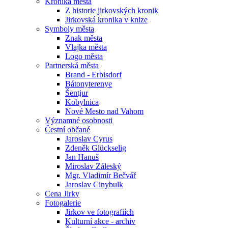
Kronika města
Z historie jirkovských kronik
Jirkovská kronika v knize
Symboly města
Znak města
Vlajka města
Logo města
Partnerská města
Brand - Erbisdorf
Bátonyterenye
Šentjur
Kobylnica
Nové Mesto nad Vahom
Významné osobnosti
Čestní občané
Jaroslav Cyrus
Zdeněk Glückselig
Jan Hanuš
Miroslav Záleský
Mgr. Vladimír Bečvář
Jaroslav Cinybulk
Cena Jirky
Fotogalerie
Jirkov ve fotografiích
Kulturní akce - archiv