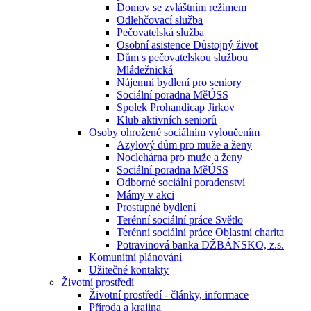
Domov se zvláštním režimem
Odlehčovací služba
Pečovatelská služba
Osobní asistence Důstojný život
Dům s pečovatelskou službou
Mládežnická
Nájemní bydlení pro seniory
Sociální poradna MěÚSS
Spolek Prohandicap Jirkov
Klub aktivních seniorů
Osoby ohrožené sociálním vyloučením
Azylový dům pro muže a ženy
Noclehárna pro muže a ženy
Sociální poradna MěÚSS
Odborné sociální poradenství
Mámy v akci
Prostupné bydlení
Terénní sociální práce Světlo
Terénní sociální práce Oblastní charita
Potravinová banka DŽBÁNSKO, z.s.
Komunitní plánování
Užitečné kontakty
Životní prostředí
Životní prostředí - články, informace
Příroda a krajina