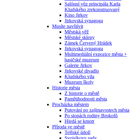
Salónní vůz principála Karla
Kludského zrekonstruovaný
Kino Jirkov
Jirkovská synagoga
Musíte navštívit
Městská věž
Městské sklepy
Zámek Červený Hrádek
Jirkovská synagoga
Multimediální expozice města +
hasičské muzeum
Galerie Jirkov
Jirkovské divadlo
Kludského vila
Muzeum školy
Historie města
Z historie o městě
Pamětihodnosti města
Procházka městem
Putování po zajímavostech města
Po stopách rodiny Brokofů
Hledá se kmotr
Příroda ve městě
Telšské údolí
Svojsíkovy sady