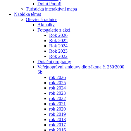
Dolní Poohří
Turistická interaktivní mapa
Nabídka témat
Otevřená radnice
Aktuality
Fotogalerie z akcí
Rok 2026
Rok 2025
Rok 2024
Rok 2023
Rok 2022
Dotační programy
Veřejnoprávní smlouvy dle zákona č. 250⁄2000
Sb.
rok 2026
rok 2025
rok 2024
rok 2023
rok 2022
rok 2021
rok 2020
rok 2019
rok 2018
rok 2017
rok 2016