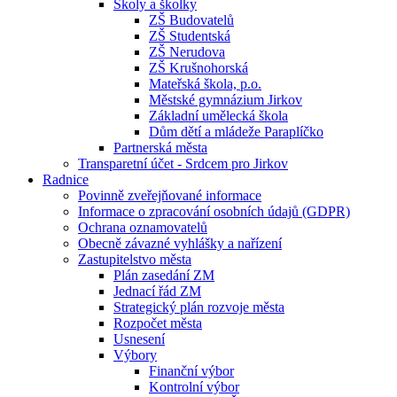
Školy a školky
ZŠ Budovatelů
ZŠ Studentská
ZŠ Nerudova
ZŠ Krušnohorská
Mateřská škola, p.o.
Městské gymnázium Jirkov
Základní umělecká škola
Dům dětí a mládeže Paraplíčko
Partnerská města
Transparetní účet - Srdcem pro Jirkov
Radnice
Povinně zveřejňované informace
Informace o zpracování osobních údajů (GDPR)
Ochrana oznamovatelů
Obecně závazné vyhlášky a nařízení
Zastupitelstvo města
Plán zasedání ZM
Jednací řád ZM
Strategický plán rozvoje města
Rozpočet města
Usnesení
Výbory
Finanční výbor
Kontrolní výbor