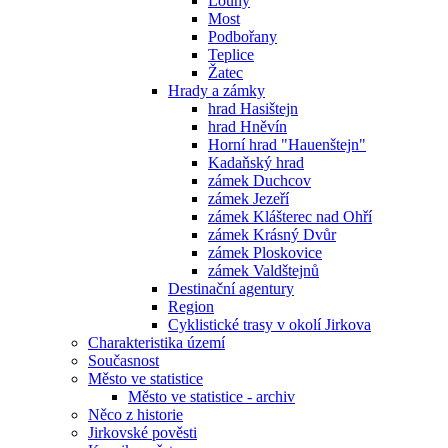
Louny
Most
Podbořany
Teplice
Žatec
Hrady a zámky
hrad Hasištejn
hrad Hněvín
Horní hrad "Hauenštejn"
Kadaňský hrad
zámek Duchcov
zámek Jezeří
zámek Klášterec nad Ohří
zámek Krásný Dvůr
zámek Ploskovice
zámek Valdštejnů
Destinační agentury
Region
Cyklistické trasy v okolí Jirkova
Charakteristika území
Současnost
Město ve statistice
Město ve statistice - archiv
Něco z historie
Jirkovské pověsti