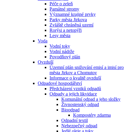
Péče o zeleň
Památné stromy
Významné krajiné prvky
Parky města Jirkova
Zvláště chráněná uzemí
Rorýsi a netopýři
Lesy města
Voda
Vodní toky
Vodní nádrže
Povodňový plán
Ovzduší
Územní plán snižování emisí a imisí pro
města Jirkov a Chomutov
Informace o kvalitě ovzduší
Odpadové hospodářství
Předcházení vzniků odpadů
Odpady a jejich likvidace
Komunální odpad a jeho složky
Živnostenský odpad
Bioodpad
Kompostéry zdarma
Odpadní textil
Nebezpečný odpad
Jedlé oleje a tuky