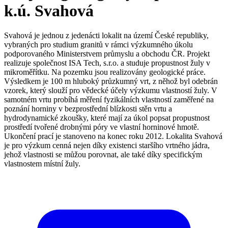
k.ú. Svahová
Svahová je jednou z jedenácti lokalit na území České republiky,
vybraných pro studium granitů v rámci výzkumného úkolu
podporovaného Ministerstvem průmyslu a obchodu ČR. Projekt
realizuje společnost ISA Tech, s.r.o. a studuje propustnost žuly v
mikroměřítku. Na pozemku jsou realizovány geologické práce.
Výsledkem je 100 m hluboký průzkumný vrt, z něhož byl odebrán
vzorek, který slouží pro vědecké účely výzkumu vlastností žuly. V
samotném vrtu probíhá měření fyzikálních vlastností zaměřené na
poznání horniny v bezprostřední blízkosti stěn vrtu a
hydrodynamické zkoušky, které mají za úkol popsat propustnost
prostředí tvořené drobnými póry ve vlastní horninové hmotě.
Ukončení prací je stanoveno na konec roku 2012. Lokalita Svahová
je pro výzkum cenná nejen díky existenci staršího vrtného jádra,
jehož vlastnosti se můžou porovnat, ale také díky specifickým
vlastnostem místní žuly.