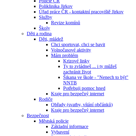
Policie ČR
Poliklinika Jirkov
Úřad práce ČR - kontaktní pracoviště Jirkov
Služby
Revize komínů
Školy
Děti a rodina
Děti, mládež
Chci sportovat, chci se bavit
Volnočasové aktivity
Mám problém
Krizové linky
Ty to zvládneš ... i ty můžeš
zachránit život
Šikana ve škole - "Nenech to být"
NNTB
Potřebuji pomoc hned
Kraje pro bezpečný internet
Rodiče
Obřady (svatby, vítání občánků)
Kraje pro bezpečný internet
Bezpečnost
Městská policie
Základní informace
Vybavení