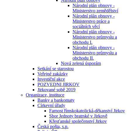
Národní plán obnovy
Národní plán obnovy -
Ministerstvo zemědělství
Národní plán obnovy -
Ministerstvo práce a
sociálních věcí
Národní plán obnovy -
Ministerstvo průmyslu a
obchodu I.
Národní plán obnovy -
Ministerstvo průmyslu a
obchodu II.
Nová zelená úsporám
Setkání se starostou
Veřejné zakázky
Investiční akce
POZVEDNI JIRKOV
Jirkované sobě 2019
Organizace, instituce
Banky a bankomaty
Církevní úřady
Farnost římskokatolická-děkanství Jirkov
Sbor Jednoty bratrské v Jirkově
Křesťanské společenství Jirkov
Česká pošta, s.p.