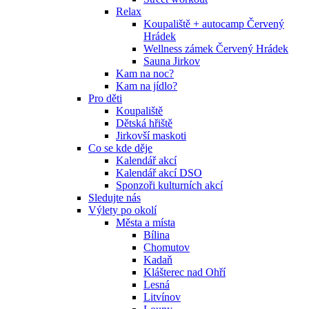
Relax
Koupaliště + autocamp Červený
Hrádek
Wellness zámek Červený Hrádek
Sauna Jirkov
Kam na noc?
Kam na jídlo?
Pro děti
Koupaliště
Dětská hřiště
Jirkovší maskoti
Co se kde děje
Kalendář akcí
Kalendář akcí DSO
Sponzoři kulturních akcí
Sledujte nás
Výlety po okolí
Města a místa
Bílina
Chomutov
Kadaň
Klášterec nad Ohří
Lesná
Litvínov