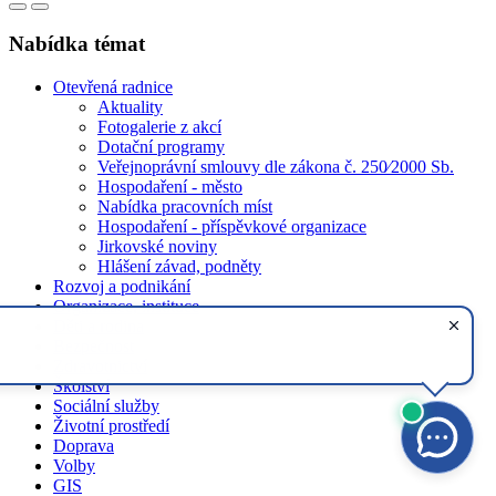
Nabídka témat
Otevřená radnice
Aktuality
Fotogalerie z akcí
Dotační programy
Veřejnoprávní smlouvy dle zákona č. 250⁄2000 Sb.
Hospodaření - město
Nabídka pracovních míst
Hospodaření - příspěvkové organizace
Jirkovské noviny
Hlášení závad, podněty
Rozvoj a podnikání
Organizace, instituce
Děti a rodina
Bezpečnost
Zdravotnictví
Školství
Sociální služby
Životní prostředí
Doprava
Volby
GIS