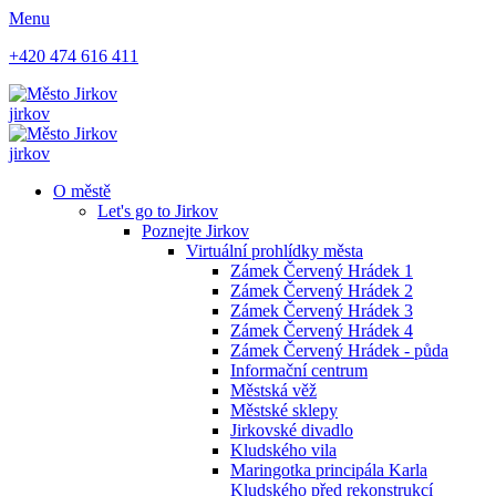
Menu
+420 474 616 411
jirkov
jirkov
O městě
Let's go to Jirkov
Poznejte Jirkov
Virtuální prohlídky města
Zámek Červený Hrádek 1
Zámek Červený Hrádek 2
Zámek Červený Hrádek 3
Zámek Červený Hrádek 4
Zámek Červený Hrádek - půda
Informační centrum
Městská věž
Městské sklepy
Jirkovské divadlo
Kludského vila
Maringotka principála Karla
Kludského před rekonstrukcí