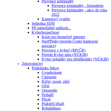
Prevence kriminality
Prevence kriminality - fotogalerie
Prevence kriminality - akce do roku
2022
Kamerový systém
Jednotka SDH
Při mimořádné události...
Kyberbezpečnost
Kraje pro bezpečný internet
#nePINdej (projekt České bankovní
asociace)
Prevence v kyber! (MVČR)
Projekt Kyber tabu (NÚKIB)
Kyber pohádky pro předškoláky (NÚKIB)
Zdravotnictví
Poliklinika Jirkov
Gynekologie
Chirurgie
Krční, nosní, ušní
Oční
Ortopedie
Pediatři
Plicní
Praktičtí lékaři
Rehabilitace