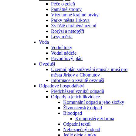
Péče o zeleň
Památné stromy
Významné krajiné prvky
Parky města Jirkova
Zvláště chráněná uzemí
Rorýsi a netopýři
Lesy města
Voda
Vodní toky
Vodní nádrže
Povodňový plán
Ovzduší
Územní plán snižování emisí a imisí pro
města Jirkov a Chomutov
Informace o kvalitě ovzduší
Odpadové hospodářství
Předcházení vzniků odpadů
Odpady a jejich likvidace
Komunální odpad a jeho složky
Živnostenský odpad
Bioodpad
Kompostéry zdarma
Odpadní textil
Nebezpečný odpad
Jedlé oleje a tuky