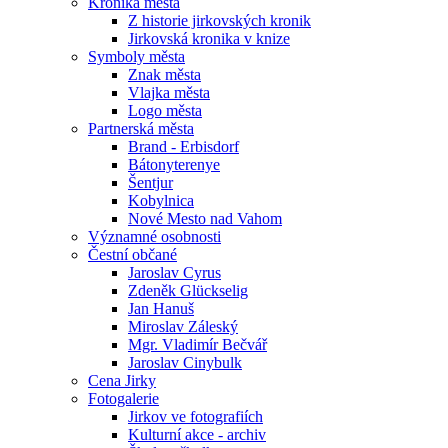
Kronika města
Z historie jirkovských kronik
Jirkovská kronika v knize
Symboly města
Znak města
Vlajka města
Logo města
Partnerská města
Brand - Erbisdorf
Bátonyterenye
Šentjur
Kobylnica
Nové Mesto nad Vahom
Významné osobnosti
Čestní občané
Jaroslav Cyrus
Zdeněk Glückselig
Jan Hanuš
Miroslav Záleský
Mgr. Vladimír Bečvář
Jaroslav Cinybulk
Cena Jirky
Fotogalerie
Jirkov ve fotografiích
Kulturní akce - archiv