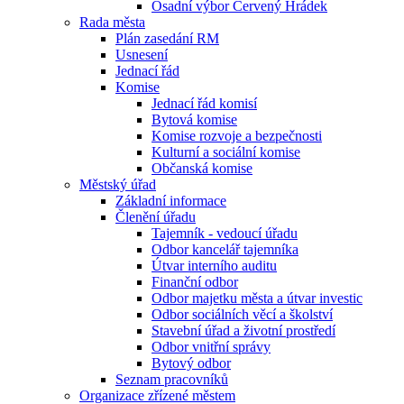
Osadní výbor Červený Hrádek
Rada města
Plán zasedání RM
Usnesení
Jednací řád
Komise
Jednací řád komisí
Bytová komise
Komise rozvoje a bezpečnosti
Kulturní a sociální komise
Občanská komise
Městský úřad
Základní informace
Členění úřadu
Tajemník - vedoucí úřadu
Odbor kancelář tajemníka
Útvar interního auditu
Finanční odbor
Odbor majetku města a útvar investic
Odbor sociálních věcí a školství
Stavební úřad a životní prostředí
Odbor vnitřní správy
Bytový odbor
Seznam pracovníků
Organizace zřízené městem