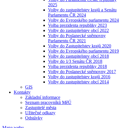
2025
Volby do zastupitelstev krajů a Senátu
Parlamentu ČR 2024
Volby do Evropského parlamentu 2024
Volba prezidenta republiky 2023
Volby do zastupitelstev obcí 2022
Volby do Poslanecké sněmovny
Parlamentu ČR 2021
Volby do Zastupitelstev krajů 2020
Volby do Evropského parlamentu 2019
Volby do zastupitelstev obcí 2018
Volby do 1⁄3 Senátu ČR 2018
Volba prezidenta republiky 2018
Volby do Poslanecké sněmovny 2017
Volby do zastupitelstev krajů 2016
Volby do zastupitelstev obcí 2014
GIS
Kontakty
Základní informace
Seznam pracovníků MěÚ
Zastupitelé města
Užitečné odkazy
Odstávky
Mapa webu