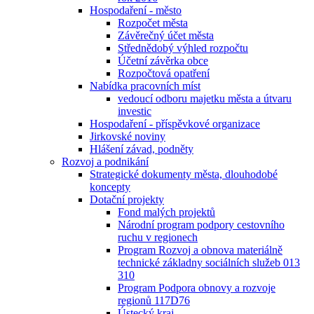
Hospodaření - město
Rozpočet města
Závěrečný účet města
Střednědobý výhled rozpočtu
Účetní závěrka obce
Rozpočtová opatření
Nabídka pracovních míst
vedoucí odboru majetku města a útvaru
investic
Hospodaření - příspěvkové organizace
Jirkovské noviny
Hlášení závad, podněty
Rozvoj a podnikání
Strategické dokumenty města, dlouhodobé
koncepty
Dotační projekty
Fond malých projektů
Národní program podpory cestovního
ruchu v regionech
Program Rozvoj a obnova materiálně
technické základny sociálních služeb 013
310
Program Podpora obnovy a rozvoje
regionů 117D76
Ústecký kraj