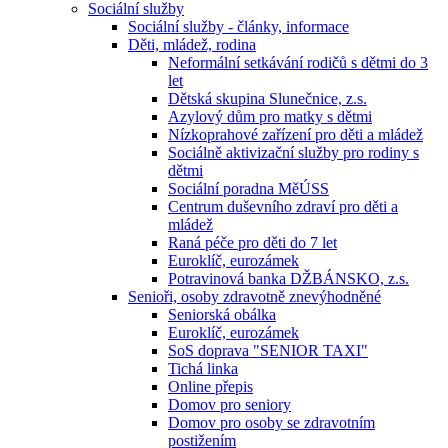
Sociální služby
Sociální služby - články, informace
Děti, mládež, rodina
Neformální setkávání rodičů s dětmi do 3
let
Dětská skupina Slunečnice, z.s.
Azylový dům pro matky s dětmi
Nízkoprahové zařízení pro děti a mládež
Sociálně aktivizační služby pro rodiny s
dětmi
Sociální poradna MěÚSS
Centrum duševního zdraví pro děti a
mládež
Raná péče pro děti do 7 let
Euroklíč, eurozámek
Potravinová banka DŽBÁNSKO, z.s.
Senioři, osoby zdravotně znevýhodněné
Seniorská obálka
Euroklíč, eurozámek
SoS doprava "SENIOR TAXI"
Tichá linka
Online přepis
Domov pro seniory
Domov pro osoby se zdravotním
postižením