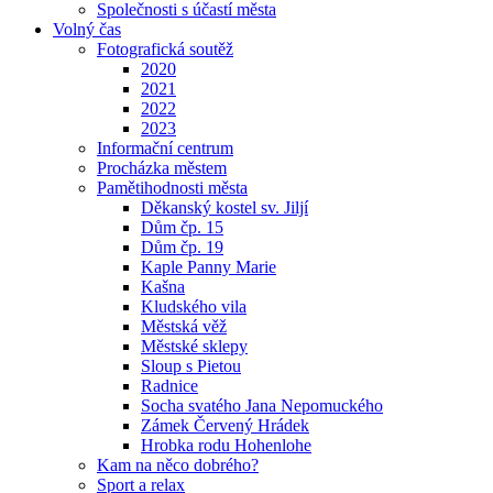
Společnosti s účastí města
Volný čas
Fotografická soutěž
2020
2021
2022
2023
Informační centrum
Procházka městem
Pamětihodnosti města
Děkanský kostel sv. Jiljí
Dům čp. 15
Dům čp. 19
Kaple Panny Marie
Kašna
Kludského vila
Městská věž
Městské sklepy
Sloup s Pietou
Radnice
Socha svatého Jana Nepomuckého
Zámek Červený Hrádek
Hrobka rodu Hohenlohe
Kam na něco dobrého?
Sport a relax