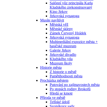
Salónní vůz principála Karla
Kludského zrekonstruovaný
Kino Jirkov
Jirkovská synagoga
Musíte navštívit
Městská věž
Městské sklepy
Zámek Červený Hrádek
Jirkovská synagoga
Multimediální expozice města +
hasičské muzeum
Galerie Jirkov
Jirkovské divadlo
Kludského vila
Muzeum školy
Historie města
Z historie o městě
Pamětihodnosti města
Procházka městem
Putování po zajímavostech města
Po stopách rodiny Brokofů
Hledá se kmotr
Příroda ve městě
Telšské údolí
Svojsíkovy sady