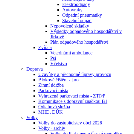
Elektroodpady
Autovraky
Odpadní pneumatiky
Stavební odpad
Nepovolené skládky
Výsledky odpadového hospodářství v
Jirkově
Plán odpadového hospodářství
Zvířata
Veterinární ambulance
Psi
Včelstvo
Doprava
Uzavírky a přechodné úpravy provozu
Blokové čištění - jaro
Zimní údržba
Parkovací místa
Vyhrazená parkovací místa - ZTP⁄P
Komunikace s dopravní značkou B1
Odtahová služba
MHD, DÚK
Volby
Volby do zastupitelstev obcí 2026
Volby - archiv
Volby do Parlamentu České republiky