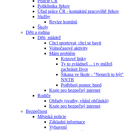
Policie ČR
Poliklinika Jirkov
Úřad práce ČR - kontaktní pracoviště Jirkov
Služby
Revize komínů
Školy
Děti a rodina
Děti, mládež
Chci sportovat, chci se bavit
Volnočasové aktivity
Mám problém
Krizové linky
Ty to zvládneš ... i ty můžeš
zachránit život
Šikana ve škole - "Nenech to být"
NNTB
Potřebuji pomoc hned
Kraje pro bezpečný internet
Rodiče
Obřady (svatby, vítání občánků)
Kraje pro bezpečný internet
Bezpečnost
Městská policie
Základní informace
Vybavení