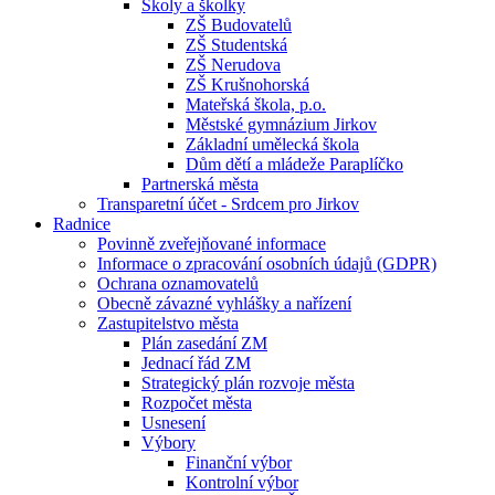
Školy a školky
ZŠ Budovatelů
ZŠ Studentská
ZŠ Nerudova
ZŠ Krušnohorská
Mateřská škola, p.o.
Městské gymnázium Jirkov
Základní umělecká škola
Dům dětí a mládeže Paraplíčko
Partnerská města
Transparetní účet - Srdcem pro Jirkov
Radnice
Povinně zveřejňované informace
Informace o zpracování osobních údajů (GDPR)
Ochrana oznamovatelů
Obecně závazné vyhlášky a nařízení
Zastupitelstvo města
Plán zasedání ZM
Jednací řád ZM
Strategický plán rozvoje města
Rozpočet města
Usnesení
Výbory
Finanční výbor
Kontrolní výbor