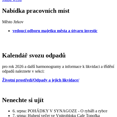
Nabídka pracovních míst
Město Jirkov
vedoucí odboru majetku města a útvaru investic
Kalendář svozu odpadů
pro rok 2026 a další harmonogramy a informace k likvidaci a třídění
odpadů naleznete v sekci:
Životní prostředí/Odpady a jejich likvidace/
Nenechte si ujít
6. srpna: POHÁDKY V SYNAGOZE - O rybáři a rybce
7. srpna: Hubení večer ve Vnitrobloku Cafe Topofka