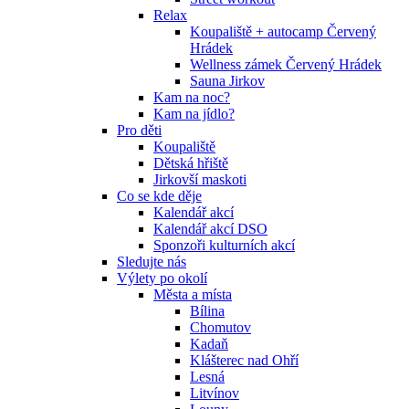
Relax
Koupaliště + autocamp Červený
Hrádek
Wellness zámek Červený Hrádek
Sauna Jirkov
Kam na noc?
Kam na jídlo?
Pro děti
Koupaliště
Dětská hřiště
Jirkovší maskoti
Co se kde děje
Kalendář akcí
Kalendář akcí DSO
Sponzoři kulturních akcí
Sledujte nás
Výlety po okolí
Města a místa
Bílina
Chomutov
Kadaň
Klášterec nad Ohří
Lesná
Litvínov