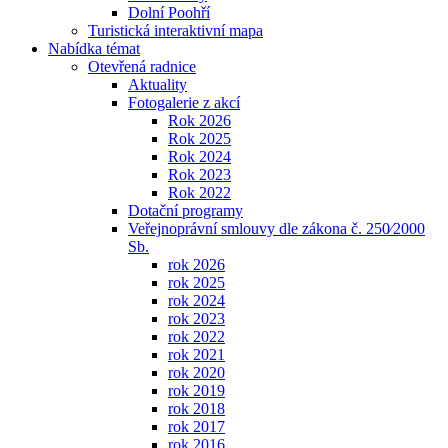
Dolní Poohří
Turistická interaktivní mapa
Nabídka témat
Otevřená radnice
Aktuality
Fotogalerie z akcí
Rok 2026
Rok 2025
Rok 2024
Rok 2023
Rok 2022
Dotační programy
Veřejnoprávní smlouvy dle zákona č. 250⁄2000
Sb.
rok 2026
rok 2025
rok 2024
rok 2023
rok 2022
rok 2021
rok 2020
rok 2019
rok 2018
rok 2017
rok 2016