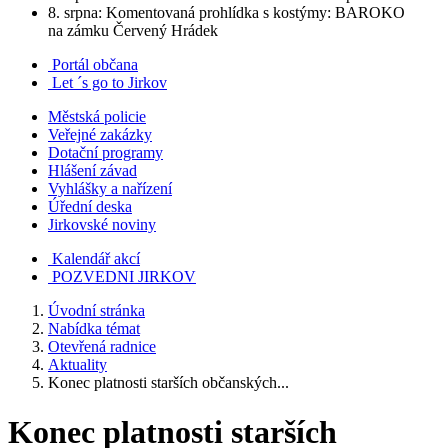
8. srpna: Komentovaná prohlídka s kostýmy: BAROKO
na zámku Červený Hrádek
Portál občana
Let ´s go to Jirkov
Městská policie
Veřejné zakázky
Dotační programy
Hlášení závad
Vyhlášky a nařízení
Úřední deska
Jirkovské noviny
Kalendář akcí
POZVEDNI JIRKOV
Úvodní stránka
Nabídka témat
Otevřená radnice
Aktuality
Konec platnosti starších občanských...
Konec platnosti starších