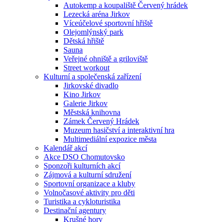
Autokemp a koupaliště Červený hrádek
Lezecká aréna Jirkov
Víceúčelové sportovní hřiště
Olejomlýnský park
Dětská hřiště
Sauna
Veřejné ohniště a griloviště
Street workout
Kulturní a společenská zařízení
Jirkovské divadlo
Kino Jirkov
Galerie Jirkov
Městská knihovna
Zámek Červený Hrádek
Muzeum hasičství a interaktivní hra
Multimediální expozice města
Kalendář akcí
Akce DSO Chomutovsko
Sponzoři kulturních akcí
Zájmová a kulturní sdružení
Sportovní organizace a kluby
Volnočasové aktivity pro děti
Turistika a cykloturistika
Destinační agentury
Krušné hory