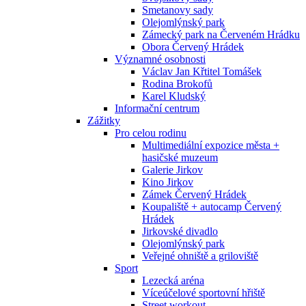
Smetanovy sady
Olejomlýnský park
Zámecký park na Červeném Hrádku
Obora Červený Hrádek
Významné osobnosti
Václav Jan Křtitel Tomášek
Rodina Brokofů
Karel Kludský
Informační centrum
Zážitky
Pro celou rodinu
Multimediální expozice města +
hasičské muzeum
Galerie Jirkov
Kino Jirkov
Zámek Červený Hrádek
Koupaliště + autocamp Červený
Hrádek
Jirkovské divadlo
Olejomlýnský park
Veřejné ohniště a griloviště
Sport
Lezecká aréna
Víceúčelové sportovní hřiště
Street workout