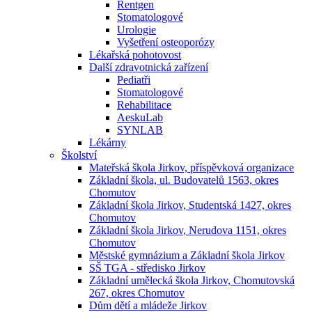
Rentgen
Stomatologové
Urologie
Vyšetření osteoporózy
Lékařská pohotovost
Další zdravotnická zařízení
Pediatři
Stomatologové
Rehabilitace
AeskuLab
SYNLAB
Lékárny
Školství
Mateřská škola Jirkov, příspěvková organizace
Základní škola, ul. Budovatelů 1563, okres
Chomutov
Základní škola Jirkov, Studentská 1427, okres
Chomutov
Základní škola Jirkov, Nerudova 1151, okres
Chomutov
Městské gymnázium a Základní škola Jirkov
SŠ TGA - středisko Jirkov
Základní umělecká škola Jirkov, Chomutovská
267, okres Chomutov
Dům dětí a mládeže Jirkov