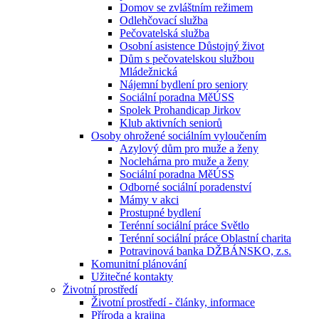
Domov se zvláštním režimem
Odlehčovací služba
Pečovatelská služba
Osobní asistence Důstojný život
Dům s pečovatelskou službou
Mládežnická
Nájemní bydlení pro seniory
Sociální poradna MěÚSS
Spolek Prohandicap Jirkov
Klub aktivních seniorů
Osoby ohrožené sociálním vyloučením
Azylový dům pro muže a ženy
Noclehárna pro muže a ženy
Sociální poradna MěÚSS
Odborné sociální poradenství
Mámy v akci
Prostupné bydlení
Terénní sociální práce Světlo
Terénní sociální práce Oblastní charita
Potravinová banka DŽBÁNSKO, z.s.
Komunitní plánování
Užitečné kontakty
Životní prostředí
Životní prostředí - články, informace
Příroda a krajina