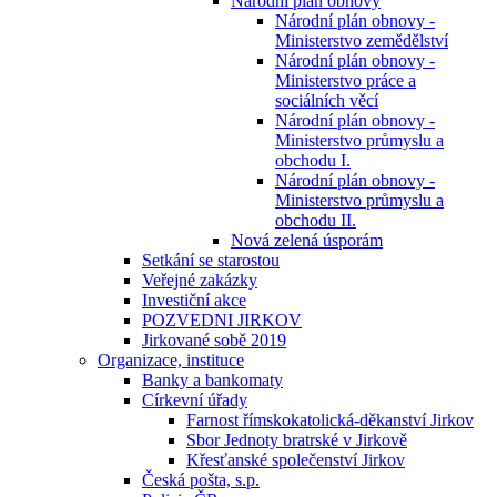
Národní plán obnovy
Národní plán obnovy -
Ministerstvo zemědělství
Národní plán obnovy -
Ministerstvo práce a
sociálních věcí
Národní plán obnovy -
Ministerstvo průmyslu a
obchodu I.
Národní plán obnovy -
Ministerstvo průmyslu a
obchodu II.
Nová zelená úsporám
Setkání se starostou
Veřejné zakázky
Investiční akce
POZVEDNI JIRKOV
Jirkované sobě 2019
Organizace, instituce
Banky a bankomaty
Církevní úřady
Farnost římskokatolická-děkanství Jirkov
Sbor Jednoty bratrské v Jirkově
Křesťanské společenství Jirkov
Česká pošta, s.p.