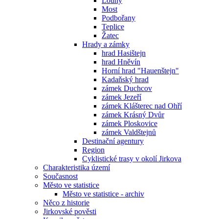
Louny
Most
Podbořany
Teplice
Žatec
Hrady a zámky
hrad Hasištejn
hrad Hněvín
Horní hrad "Hauenštejn"
Kadaňský hrad
zámek Duchcov
zámek Jezeří
zámek Klášterec nad Ohří
zámek Krásný Dvůr
zámek Ploskovice
zámek Valdštejnů
Destinační agentury
Region
Cyklistické trasy v okolí Jirkova
Charakteristika území
Současnost
Město ve statistice
Město ve statistice - archiv
Něco z historie
Jirkovské pověsti