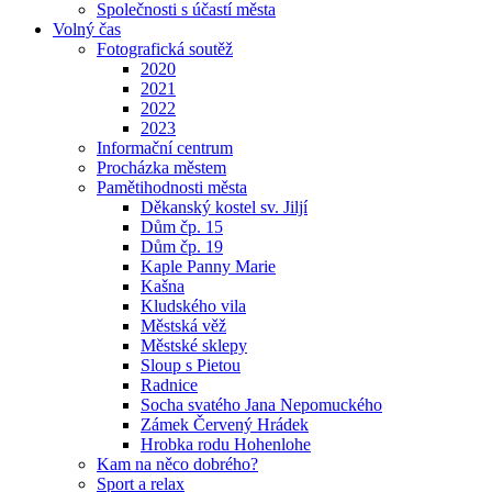
Společnosti s účastí města
Volný čas
Fotografická soutěž
2020
2021
2022
2023
Informační centrum
Procházka městem
Pamětihodnosti města
Děkanský kostel sv. Jiljí
Dům čp. 15
Dům čp. 19
Kaple Panny Marie
Kašna
Kludského vila
Městská věž
Městské sklepy
Sloup s Pietou
Radnice
Socha svatého Jana Nepomuckého
Zámek Červený Hrádek
Hrobka rodu Hohenlohe
Kam na něco dobrého?
Sport a relax