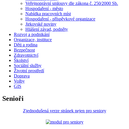
Veřejnoprávní smlouvy dle zákona č. 250⁄2000 Sb.
Hospodaření - město
Nabídka pracovních míst
Hospodaření - příspěvkové organizace
Jirkovské noviny
Hlášení závad, podněty
Rozvoj a podnikání
Organizace, instituce
Děti a rodina
Bezpečnost
Zdravotnictví
Školství
Sociální služby
Životní prostředí
Doprava
Volby
GIS
Senioři
Zjednodušená verze stránek nejen pro seniory