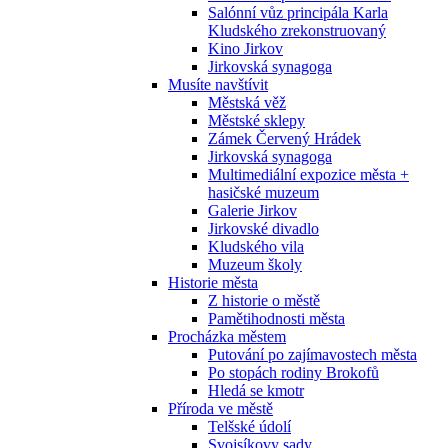
Salónní vůz principála Karla
Kludského zrekonstruovaný
Kino Jirkov
Jirkovská synagoga
Musíte navštívit
Městská věž
Městské sklepy
Zámek Červený Hrádek
Jirkovská synagoga
Multimediální expozice města +
hasičské muzeum
Galerie Jirkov
Jirkovské divadlo
Kludského vila
Muzeum školy
Historie města
Z historie o městě
Pamětihodnosti města
Procházka městem
Putování po zajímavostech města
Po stopách rodiny Brokofů
Hledá se kmotr
Příroda ve městě
Telšské údolí
Svojsíkovy sady