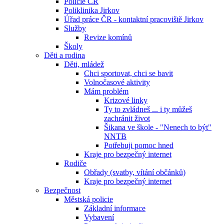
Policie ČR
Poliklinika Jirkov
Úřad práce ČR - kontaktní pracoviště Jirkov
Služby
Revize komínů
Školy
Děti a rodina
Děti, mládež
Chci sportovat, chci se bavit
Volnočasové aktivity
Mám problém
Krizové linky
Ty to zvládneš ... i ty můžeš
zachránit život
Šikana ve škole - "Nenech to být"
NNTB
Potřebuji pomoc hned
Kraje pro bezpečný internet
Rodiče
Obřady (svatby, vítání občánků)
Kraje pro bezpečný internet
Bezpečnost
Městská policie
Základní informace
Vybavení