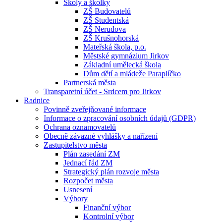
Školy a školky
ZŠ Budovatelů
ZŠ Studentská
ZŠ Nerudova
ZŠ Krušnohorská
Mateřská škola, p.o.
Městské gymnázium Jirkov
Základní umělecká škola
Dům dětí a mládeže Paraplíčko
Partnerská města
Transparetní účet - Srdcem pro Jirkov
Radnice
Povinně zveřejňované informace
Informace o zpracování osobních údajů (GDPR)
Ochrana oznamovatelů
Obecně závazné vyhlášky a nařízení
Zastupitelstvo města
Plán zasedání ZM
Jednací řád ZM
Strategický plán rozvoje města
Rozpočet města
Usnesení
Výbory
Finanční výbor
Kontrolní výbor