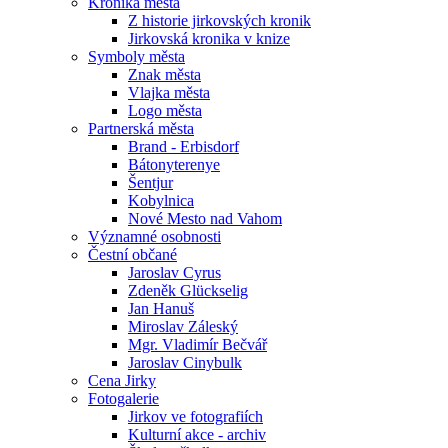
Kronika města
Z historie jirkovských kronik
Jirkovská kronika v knize
Symboly města
Znak města
Vlajka města
Logo města
Partnerská města
Brand - Erbisdorf
Bátonyterenye
Šentjur
Kobylnica
Nové Mesto nad Vahom
Významné osobnosti
Čestní občané
Jaroslav Cyrus
Zdeněk Glückselig
Jan Hanuš
Miroslav Záleský
Mgr. Vladimír Bečvář
Jaroslav Cinybulk
Cena Jirky
Fotogalerie
Jirkov ve fotografiích
Kulturní akce - archiv