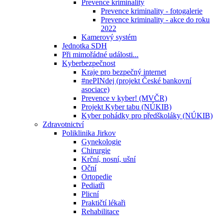
Prevence kriminality
Prevence kriminality - fotogalerie
Prevence kriminality - akce do roku
2022
Kamerový systém
Jednotka SDH
Při mimořádné události...
Kyberbezpečnost
Kraje pro bezpečný internet
#nePINdej (projekt České bankovní
asociace)
Prevence v kyber! (MVČR)
Projekt Kyber tabu (NÚKIB)
Kyber pohádky pro předškoláky (NÚKIB)
Zdravotnictví
Poliklinika Jirkov
Gynekologie
Chirurgie
Krční, nosní, ušní
Oční
Ortopedie
Pediatři
Plicní
Praktičtí lékaři
Rehabilitace