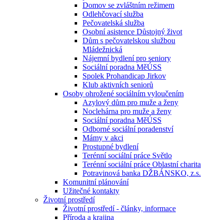
Domov se zvláštním režimem
Odlehčovací služba
Pečovatelská služba
Osobní asistence Důstojný život
Dům s pečovatelskou službou
Mládežnická
Nájemní bydlení pro seniory
Sociální poradna MěÚSS
Spolek Prohandicap Jirkov
Klub aktivních seniorů
Osoby ohrožené sociálním vyloučením
Azylový dům pro muže a ženy
Noclehárna pro muže a ženy
Sociální poradna MěÚSS
Odborné sociální poradenství
Mámy v akci
Prostupné bydlení
Terénní sociální práce Světlo
Terénní sociální práce Oblastní charita
Potravinová banka DŽBÁNSKO, z.s.
Komunitní plánování
Užitečné kontakty
Životní prostředí
Životní prostředí - články, informace
Příroda a krajina