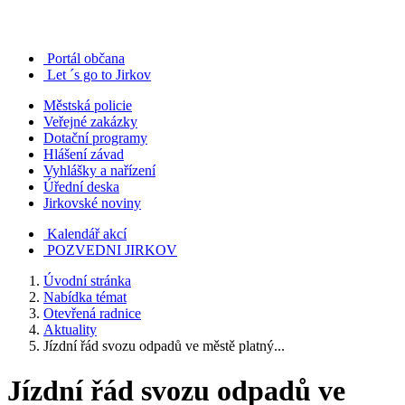
Portál občana
Let ´s go to Jirkov
Městská policie
Veřejné zakázky
Dotační programy
Hlášení závad
Vyhlášky a nařízení
Úřední deska
Jirkovské noviny
Kalendář akcí
POZVEDNI JIRKOV
Úvodní stránka
Nabídka témat
Otevřená radnice
Aktuality
Jízdní řád svozu odpadů ve městě platný...
Jízdní řád svozu odpadů ve