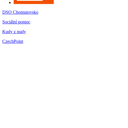
DSO Chomutovsko
Sociální pomoc
Kudy z nudy
CzechPoint