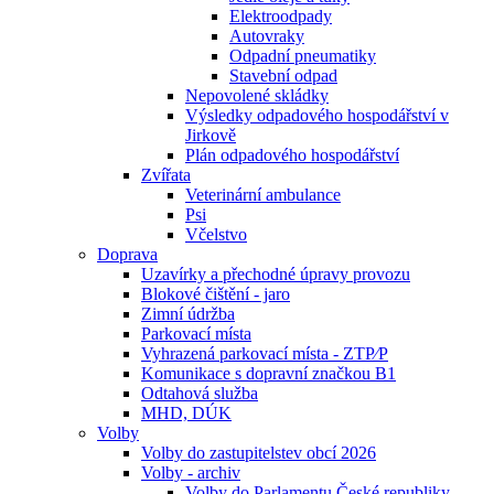
Elektroodpady
Autovraky
Odpadní pneumatiky
Stavební odpad
Nepovolené skládky
Výsledky odpadového hospodářství v
Jirkově
Plán odpadového hospodářství
Zvířata
Veterinární ambulance
Psi
Včelstvo
Doprava
Uzavírky a přechodné úpravy provozu
Blokové čištění - jaro
Zimní údržba
Parkovací místa
Vyhrazená parkovací místa - ZTP⁄P
Komunikace s dopravní značkou B1
Odtahová služba
MHD, DÚK
Volby
Volby do zastupitelstev obcí 2026
Volby - archiv
Volby do Parlamentu České republiky