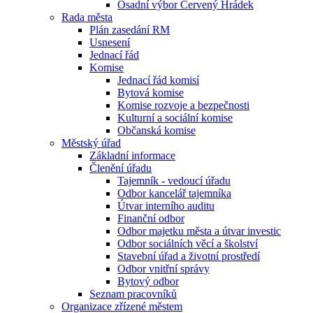
Osadní výbor Červený Hrádek
Rada města
Plán zasedání RM
Usnesení
Jednací řád
Komise
Jednací řád komisí
Bytová komise
Komise rozvoje a bezpečnosti
Kulturní a sociální komise
Občanská komise
Městský úřad
Základní informace
Členění úřadu
Tajemník - vedoucí úřadu
Odbor kancelář tajemníka
Útvar interního auditu
Finanční odbor
Odbor majetku města a útvar investic
Odbor sociálních věcí a školství
Stavební úřad a životní prostředí
Odbor vnitřní správy
Bytový odbor
Seznam pracovníků
Organizace zřízené městem