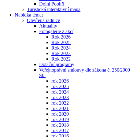
Dolní Poohří
Turistická interaktivní mapa
Nabídka témat
Otevřená radnice
Aktuality
Fotogalerie z akcí
Rok 2026
Rok 2025
Rok 2024
Rok 2023
Rok 2022
Dotační programy
Veřejnoprávní smlouvy dle zákona č. 250⁄2000
Sb.
rok 2026
rok 2025
rok 2024
rok 2023
rok 2022
rok 2021
rok 2020
rok 2019
rok 2018
rok 2017
rok 2016