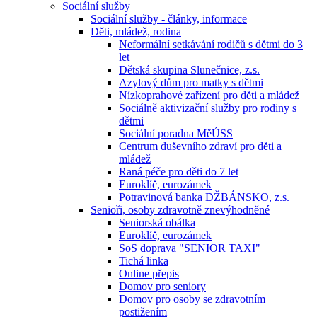
Sociální služby
Sociální služby - články, informace
Děti, mládež, rodina
Neformální setkávání rodičů s dětmi do 3
let
Dětská skupina Slunečnice, z.s.
Azylový dům pro matky s dětmi
Nízkoprahové zařízení pro děti a mládež
Sociálně aktivizační služby pro rodiny s
dětmi
Sociální poradna MěÚSS
Centrum duševního zdraví pro děti a
mládež
Raná péče pro děti do 7 let
Euroklíč, eurozámek
Potravinová banka DŽBÁNSKO, z.s.
Senioři, osoby zdravotně znevýhodněné
Seniorská obálka
Euroklíč, eurozámek
SoS doprava "SENIOR TAXI"
Tichá linka
Online přepis
Domov pro seniory
Domov pro osoby se zdravotním
postižením