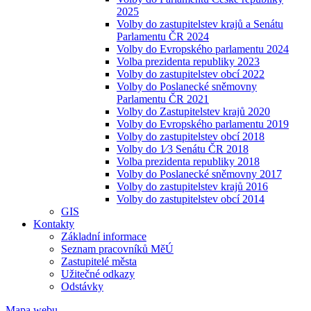
2025
Volby do zastupitelstev krajů a Senátu
Parlamentu ČR 2024
Volby do Evropského parlamentu 2024
Volba prezidenta republiky 2023
Volby do zastupitelstev obcí 2022
Volby do Poslanecké sněmovny
Parlamentu ČR 2021
Volby do Zastupitelstev krajů 2020
Volby do Evropského parlamentu 2019
Volby do zastupitelstev obcí 2018
Volby do 1⁄3 Senátu ČR 2018
Volba prezidenta republiky 2018
Volby do Poslanecké sněmovny 2017
Volby do zastupitelstev krajů 2016
Volby do zastupitelstev obcí 2014
GIS
Kontakty
Základní informace
Seznam pracovníků MěÚ
Zastupitelé města
Užitečné odkazy
Odstávky
Mapa webu