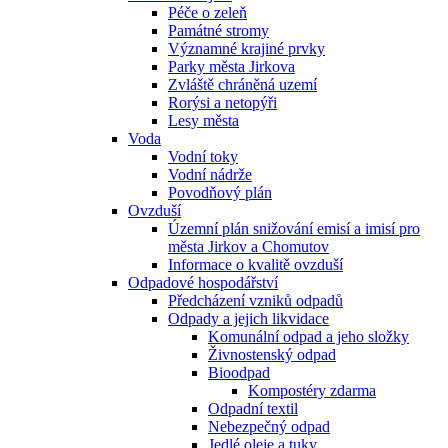
Péče o zeleň
Památné stromy
Významné krajiné prvky
Parky města Jirkova
Zvláště chráněná uzemí
Rorýsi a netopýři
Lesy města
Voda
Vodní toky
Vodní nádrže
Povodňový plán
Ovzduší
Územní plán snižování emisí a imisí pro
města Jirkov a Chomutov
Informace o kvalitě ovzduší
Odpadové hospodářství
Předcházení vzniků odpadů
Odpady a jejich likvidace
Komunální odpad a jeho složky
Živnostenský odpad
Bioodpad
Kompostéry zdarma
Odpadní textil
Nebezpečný odpad
Jedlé oleje a tuky