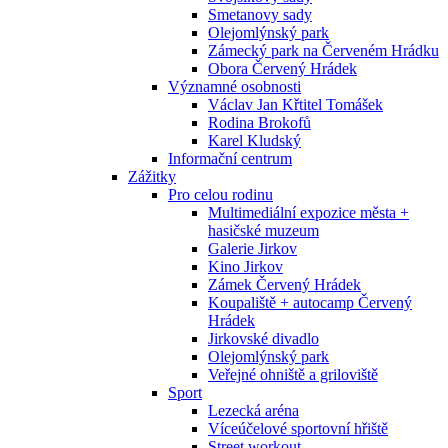
Smetanovy sady
Olejomlýnský park
Zámecký park na Červeném Hrádku
Obora Červený Hrádek
Významné osobnosti
Václav Jan Křtitel Tomášek
Rodina Brokofů
Karel Kludský
Informační centrum
Zážitky
Pro celou rodinu
Multimediální expozice města +
hasičské muzeum
Galerie Jirkov
Kino Jirkov
Zámek Červený Hrádek
Koupaliště + autocamp Červený
Hrádek
Jirkovské divadlo
Olejomlýnský park
Veřejné ohniště a griloviště
Sport
Lezecká aréna
Víceúčelové sportovní hřiště
Street workout