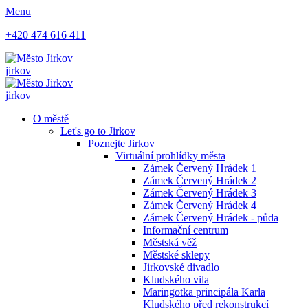
Menu
+420 474 616 411
jirkov
jirkov
O městě
Let's go to Jirkov
Poznejte Jirkov
Virtuální prohlídky města
Zámek Červený Hrádek 1
Zámek Červený Hrádek 2
Zámek Červený Hrádek 3
Zámek Červený Hrádek 4
Zámek Červený Hrádek - půda
Informační centrum
Městská věž
Městské sklepy
Jirkovské divadlo
Kludského vila
Maringotka principála Karla
Kludského před rekonstrukcí