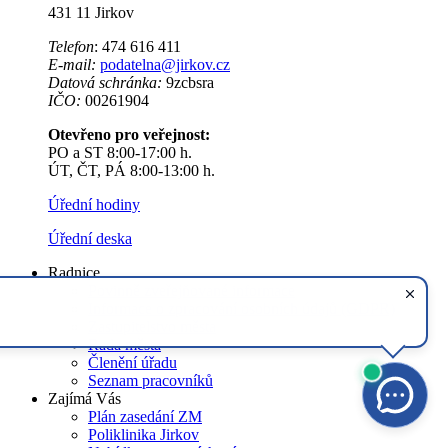
431 11 Jirkov
Telefon
: 474 616 411
E-mail:
podatelna@jirkov.cz
Datová schránka:
9zcbsra
IČO:
00261904
Otevřeno pro veřejnost:
PO a ST 8:00-17:00 h.
ÚT, ČT, PÁ 8:00-13:00 h.
Úřední hodiny
Úřední deska
Radnice
Povinně zveřejňované informace
Informace o zpracování osobních údajů (GDPR)
Zastupitelstvo města
Rada města
Členění úřadu
Seznam pracovníků
Zajímá Vás
Plán zasedání ZM
Poliklinika Jirkov