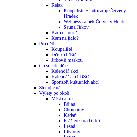
Relax
Koupaliště + autocamp Červený
Hrádek
Wellness zámek Červený Hrádek
Sauna Jirkov
Kam na noc?
Kam na jídlo?
Pro děti
Koupaliště
Dětská hřiště
Jirkovší maskoti
Co se kde děje
Kalendář akcí
Kalendář akcí DSO
Sponzoři kulturních akcí
Sledujte nás
Výlety po okolí
Města a místa
Bílina
Chomutov
Kadaň
Klášterec nad Ohří
Lesná
Litvínov