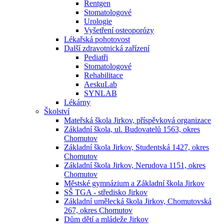
Rentgen
Stomatologové
Urologie
Vyšetření osteoporózy
Lékařská pohotovost
Další zdravotnická zařízení
Pediatři
Stomatologové
Rehabilitace
AeskuLab
SYNLAB
Lékárny
Školství
Mateřská škola Jirkov, příspěvková organizace
Základní škola, ul. Budovatelů 1563, okres
Chomutov
Základní škola Jirkov, Studentská 1427, okres
Chomutov
Základní škola Jirkov, Nerudova 1151, okres
Chomutov
Městské gymnázium a Základní škola Jirkov
SŠ TGA - středisko Jirkov
Základní umělecká škola Jirkov, Chomutovská
267, okres Chomutov
Dům dětí a mládeže Jirkov