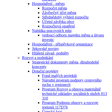
Hospodaření - město
Rozpočet města
Závěrečný účet města
Střednědobý výhled rozpočtu
Účetní závěrka obce
Rozpočtová opatření
Nabídka pracovních míst
vedoucí odboru majetku města a útvaru
investic
Hospodaření - příspěvkové organizace
Jirkovské noviny
Hlášení závad, podněty
Rozvoj a podnikání
Strategické dokumenty města, dlouhodobé
koncepty
Dotační projekty
Fond malých projektů
Národní program podpory cestovního
ruchu v regionech
Program Rozvoj a obnova materiálně
technické základny sociálních služeb 013
310
Program Podpora obnovy a rozvoje
regionů 117D76
Ústecký kraj