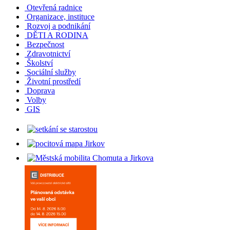
Otevřená radnice
Organizace, instituce
Rozvoj a podnikání
DĚTI A RODINA
Bezpečnost
Zdravotnictví
Školství
Sociální služby
Životní prostředí
Doprava
Volby
GIS