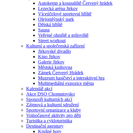
Autokemp a koupaliště Červený hrádek
Lezecká aréna Jirkov
Víceúčelové sportovní hřiště
Olejomlýnský park
Dětská hřiště
Sauna
Veřejné ohniště a griloviště
Street workout
Kulturní a společenská zařízení
Jirkovské divadlo
Kino Jirkov
Galerie Jirkov
Městská knihovna
Zámek Červený Hrádek
Muzeum hasičství a interaktivní hra
Multimediální expozice města
Kalendář akcí
Akce DSO Chomutovsko
Sponzoři kulturních akcí
Zájmová a kulturní sdružení
Sportovní organizace a kluby
Volnočasové aktivity pro děti
Turistika a cykloturistika
Destinační agentury
Krušné hory