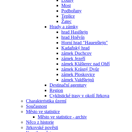
Louny
Most
Podbořany
Teplice
Žatec
Hrady a zámky
hrad Hasištejn
hrad Hněvín
Horní hrad "Hauenštejn"
Kadaňský hrad
zámek Duchcov
zámek Jezeří
zámek Klášterec nad Ohří
zámek Krásný Dvůr
zámek Ploskovice
zámek Valdštejnů
Destinační agentury
Region
Cyklistické trasy v okolí Jirkova
Charakteristika území
Současnost
Město ve statistice
Město ve statistice - archiv
Něco z historie
Jirkovské pověsti