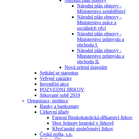
Národní plán obnovy
Národní plán obnovy -
Ministerstvo zemědělství
Národní plán obnovy -
Ministerstvo práce a
sociálních věcí
Národní plán obnovy -
Ministerstvo průmyslu a
obchodu I.
Národní plán obnovy -
Ministerstvo průmyslu a
obchodu II.
Nová zelená úsporám
Setkání se starostou
Veřejné zakázky
Investiční akce
POZVEDNI JIRKOV
Jirkované sobě 2019
Organizace, instituce
Banky a bankomaty
Církevní úřady
Farnost římskokatolická-děkanství Jirkov
Sbor Jednoty bratrské v Jirkově
Křesťanské společenství Jirkov
Česká pošta, s.p.