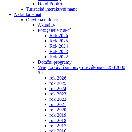
Dolní Poohří
Turistická interaktivní mapa
Nabídka témat
Otevřená radnice
Aktuality
Fotogalerie z akcí
Rok 2026
Rok 2025
Rok 2024
Rok 2023
Rok 2022
Dotační programy
Veřejnoprávní smlouvy dle zákona č. 250⁄2000
Sb.
rok 2026
rok 2025
rok 2024
rok 2023
rok 2022
rok 2021
rok 2020
rok 2019
rok 2018
rok 2017
rok 2016