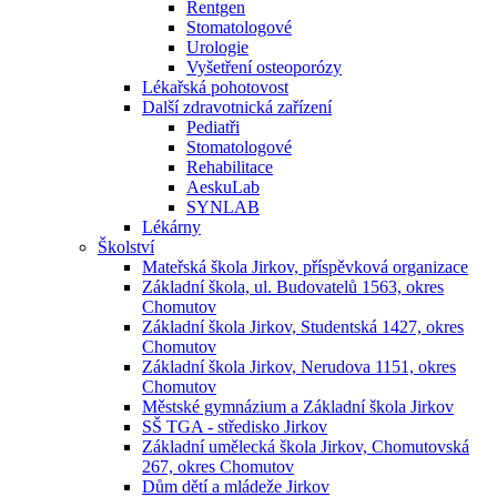
Rentgen
Stomatologové
Urologie
Vyšetření osteoporózy
Lékařská pohotovost
Další zdravotnická zařízení
Pediatři
Stomatologové
Rehabilitace
AeskuLab
SYNLAB
Lékárny
Školství
Mateřská škola Jirkov, příspěvková organizace
Základní škola, ul. Budovatelů 1563, okres
Chomutov
Základní škola Jirkov, Studentská 1427, okres
Chomutov
Základní škola Jirkov, Nerudova 1151, okres
Chomutov
Městské gymnázium a Základní škola Jirkov
SŠ TGA - středisko Jirkov
Základní umělecká škola Jirkov, Chomutovská
267, okres Chomutov
Dům dětí a mládeže Jirkov