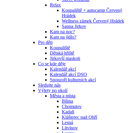
Relax
Koupaliště + autocamp Červený
Hrádek
Wellness zámek Červený Hrádek
Sauna Jirkov
Kam na noc?
Kam na jídlo?
Pro děti
Koupaliště
Dětská hřiště
Jirkovší maskoti
Co se kde děje
Kalendář akcí
Kalendář akcí DSO
Sponzoři kulturních akcí
Sledujte nás
Výlety po okolí
Města a místa
Bílina
Chomutov
Kadaň
Klášterec nad Ohří
Lesná
Litvínov