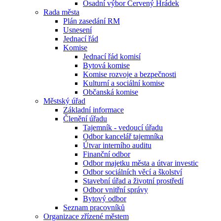
Osadní výbor Červený Hrádek
Rada města
Plán zasedání RM
Usnesení
Jednací řád
Komise
Jednací řád komisí
Bytová komise
Komise rozvoje a bezpečnosti
Kulturní a sociální komise
Občanská komise
Městský úřad
Základní informace
Členění úřadu
Tajemník - vedoucí úřadu
Odbor kancelář tajemníka
Útvar interního auditu
Finanční odbor
Odbor majetku města a útvar investic
Odbor sociálních věcí a školství
Stavební úřad a životní prostředí
Odbor vnitřní správy
Bytový odbor
Seznam pracovníků
Organizace zřízené městem