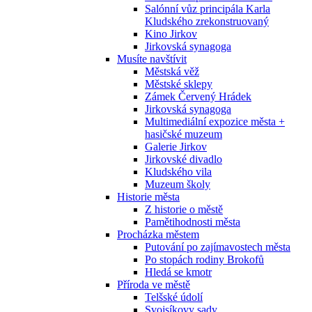
Salónní vůz principála Karla
Kludského zrekonstruovaný
Kino Jirkov
Jirkovská synagoga
Musíte navštívit
Městská věž
Městské sklepy
Zámek Červený Hrádek
Jirkovská synagoga
Multimediální expozice města +
hasičské muzeum
Galerie Jirkov
Jirkovské divadlo
Kludského vila
Muzeum školy
Historie města
Z historie o městě
Pamětihodnosti města
Procházka městem
Putování po zajímavostech města
Po stopách rodiny Brokofů
Hledá se kmotr
Příroda ve městě
Telšské údolí
Svojsíkovy sady