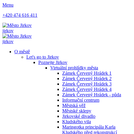
Menu
+420 474 616 411
jirkov
jirkov
O městě
Let's go to Jirkov
Poznejte Jirkov
Virtuální prohlídky města
Zámek Červený Hrádek 1
Zámek Červený Hrádek 2
Zámek Červený Hrádek 3
Zámek Červený Hrádek 4
Zámek Červený Hrádek - půda
Informační centrum
Městská věž
Městské sklepy
Jirkovské divadlo
Kludského vila
Maringotka principála Karla
Kludského před rekonstrukcí