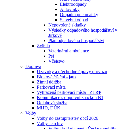
Elektroodpady
Autovraky
Odpadní pneumatiky
Stavební odpad
Nepovolené skládky
Výsledky odpadového hospodářství v
Jirkově
Plán odpadového hospodářství
Zvířata
Veterinární ambulance
Psi
Včelstvo
Doprava
Uzavírky a přechodné úpravy provozu
Blokové čištění - jaro
Zimní údržba
Parkovací místa
Vyhrazená parkovací místa - ZTP⁄P
Komunikace s dopravní značkou B1
Odtahová služba
MHD, DÚK
Volby
Volby do zastupitelstev obcí 2026
Volby - archiv
Volby do Parlamentu České republiky