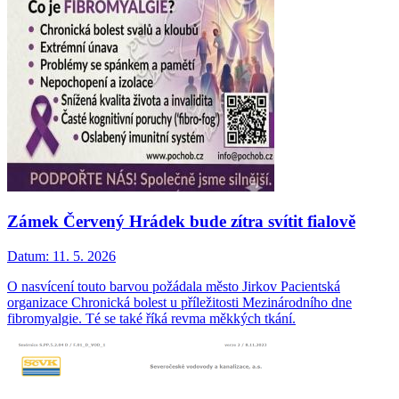
Zámek Červený Hrádek bude zítra svítit fialově
Datum:
11. 5. 2026
O nasvícení touto barvou požádala město Jirkov Pacientská
organizace Chronická bolest u příležitosti Mezinárodního dne
fibromyalgie. Té se také říká revma měkkých tkání.