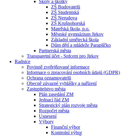
Školy a školky
ZŠ Budovatelů
ZŠ Studentská
ZŠ Nerudova
ZŠ Krušnohorská
Mateřská škola, p.o.
Městské gymnázium Jirkov
Základní umělecká škola
Dům dětí a mládeže Paraplíčko
Partnerská města
Transparetní účet - Srdcem pro Jirkov
Radnice
Povinně zveřejňované informace
Informace o zpracování osobních údajů (GDPR)
Ochrana oznamovatelů
Obecně závazné vyhlášky a nařízení
Zastupitelstvo města
Plán zasedání ZM
Jednací řád ZM
Strategický plán rozvoje města
Rozpočet města
Usnesení
Výbory
Finanční výbor
Kontrolní výbor