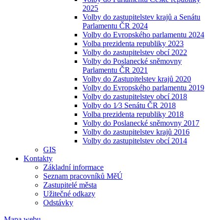
2025
Volby do zastupitelstev krajů a Senátu
Parlamentu ČR 2024
Volby do Evropského parlamentu 2024
Volba prezidenta republiky 2023
Volby do zastupitelstev obcí 2022
Volby do Poslanecké sněmovny
Parlamentu ČR 2021
Volby do Zastupitelstev krajů 2020
Volby do Evropského parlamentu 2019
Volby do zastupitelstev obcí 2018
Volby do 1⁄3 Senátu ČR 2018
Volba prezidenta republiky 2018
Volby do Poslanecké sněmovny 2017
Volby do zastupitelstev krajů 2016
Volby do zastupitelstev obcí 2014
GIS
Kontakty
Základní informace
Seznam pracovníků MěÚ
Zastupitelé města
Užitečné odkazy
Odstávky
Mapa webu