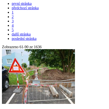
první stránka
předchozí stránka
1
2
3
4
5
další stránka
poslední stránka
Zobrazeno
61
-
90
ze 1636