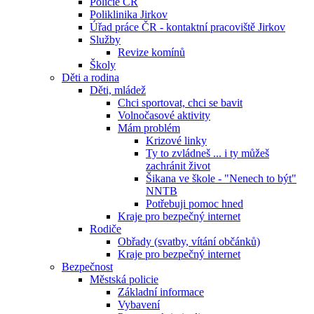
Policie ČR
Poliklinika Jirkov
Úřad práce ČR - kontaktní pracoviště Jirkov
Služby
Revize komínů
Školy
Děti a rodina
Děti, mládež
Chci sportovat, chci se bavit
Volnočasové aktivity
Mám problém
Krizové linky
Ty to zvládneš ... i ty můžeš
zachránit život
Šikana ve škole - "Nenech to být"
NNTB
Potřebuji pomoc hned
Kraje pro bezpečný internet
Rodiče
Obřady (svatby, vítání občánků)
Kraje pro bezpečný internet
Bezpečnost
Městská policie
Základní informace
Vybavení