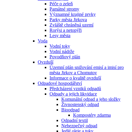
Péče o zeleň
Památné stromy
Významné krajiné prvky
Parky města Jirkova
Zvláště chráněná uzemí
Rorýsi a netopýři
Lesy města
Voda
Vodní toky
Vodní nádrže
Povodňový plán
Ovzduší
Územní plán snižování emisí a imisí pro
města Jirkov a Chomutov
Informace o kvalitě ovzduší
Odpadové hospodářství
Předcházení vzniků odpadů
Odpady a jejich likvidace
Komunální odpad a jeho složky
Živnostenský odpad
Bioodpad
Kompostéry zdarma
Odpadní textil
Nebezpečný odpad
Jedlé oleje a tuky