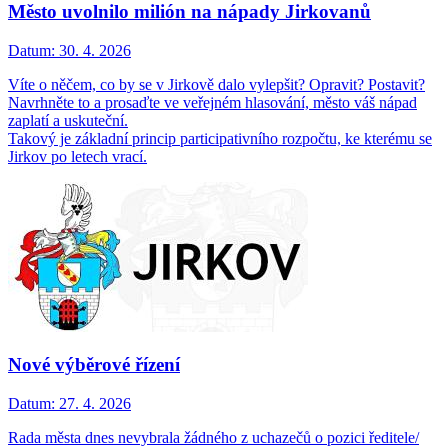
Město uvolnilo milión na nápady Jirkovanů
Datum:
30. 4. 2026
Víte o něčem, co by se v Jirkově dalo vylepšit? Opravit? Postavit?
Navrhněte to a prosaďte ve veřejném hlasování, město váš nápad
zaplatí a uskuteční.
Takový je základní princip participativního rozpočtu, ke kterému se
Jirkov po letech vrací.
Nové výběrové řízení
Datum:
27. 4. 2026
Rada města dnes nevybrala žádného z uchazečů o pozici ředitele/