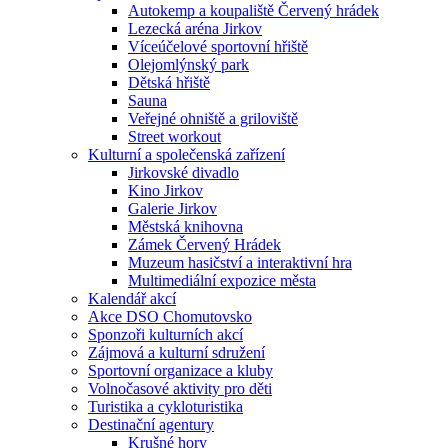
Autokemp a koupaliště Červený hrádek
Lezecká aréna Jirkov
Víceúčelové sportovní hřiště
Olejomlýnský park
Dětská hřiště
Sauna
Veřejné ohniště a griloviště
Street workout
Kulturní a společenská zařízení
Jirkovské divadlo
Kino Jirkov
Galerie Jirkov
Městská knihovna
Zámek Červený Hrádek
Muzeum hasičství a interaktivní hra
Multimediální expozice města
Kalendář akcí
Akce DSO Chomutovsko
Sponzoři kulturních akcí
Zájmová a kulturní sdružení
Sportovní organizace a kluby
Volnočasové aktivity pro děti
Turistika a cykloturistika
Destinační agentury
Krušné hory