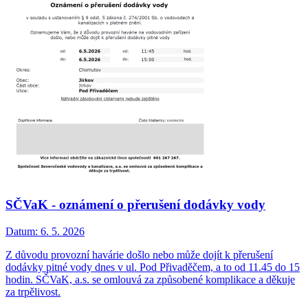
SČVaK - oznámení o přerušení dodávky vody
Datum:
6. 5. 2026
Z důvodu provozní havárie došlo nebo může dojít k přerušení
dodávky pitné vody dnes v ul. Pod Přivaděčem, a to od 11.45 do 15
hodin. SČVaK, a.s. se omlouvá za způsobené komplikace a děkuje
za trpělivost.