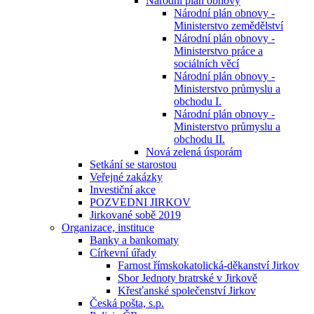
Národní plán obnovy
Národní plán obnovy -
Ministerstvo zemědělství
Národní plán obnovy -
Ministerstvo práce a
sociálních věcí
Národní plán obnovy -
Ministerstvo průmyslu a
obchodu I.
Národní plán obnovy -
Ministerstvo průmyslu a
obchodu II.
Nová zelená úsporám
Setkání se starostou
Veřejné zakázky
Investiční akce
POZVEDNI JIRKOV
Jirkované sobě 2019
Organizace, instituce
Banky a bankomaty
Církevní úřady
Farnost římskokatolická-děkanství Jirkov
Sbor Jednoty bratrské v Jirkově
Křesťanské společenství Jirkov
Česká pošta, s.p.