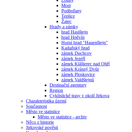
Louny
Most
Podbořany
Teplice
Žatec
Hrady a zámky
hrad Hasištejn
hrad Hněvín
Horní hrad "Hauenštejn"
Kadaňský hrad
zámek Duchcov
zámek Jezeří
zámek Klášterec nad Ohří
zámek Krásný Dvůr
zámek Ploskovice
zámek Valdštejnů
Destinační agentury
Region
Cyklistické trasy v okolí Jirkova
Charakteristika území
Současnost
Město ve statistice
Město ve statistice - archiv
Něco z historie
Jirkovské pověsti