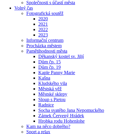
Společnosti s účastí města
Volný čas
Fotografická soutěž
2020
2021
2022
2023
Informační centrum
Procházka městem
Pamětihodnosti města
Děkanský kostel sv. Jiljí
Dům čp. 15
Dům čp. 19
Kaple Panny Marie
Kašna
Kludského vila
Městská věž
Městské sklepy
Sloup s Pietou
Radnice
Socha svatého Jana Nepomuckého
Zámek Červený Hrádek
Hrobka rodu Hohenlohe
Kam na něco dobrého?
Sport a relax