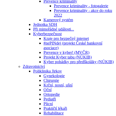
Prevence kriminality
Prevence kriminality - fotogalerie
Prevence kriminality - akce do roku
2022
Kamerový systém
Jednotka SDH
Při mimořádné události...
Kyberbezpečnost
Kraje pro bezpečný internet
#nePINdej (projekt České bankovní
asociace)
Prevence v kyber! (MVČR)
Projekt Kyber tabu (NÚKIB)
Kyber pohádky pro předškoláky (NÚKIB)
Zdravotnictví
Poliklinika Jirkov
Gynekologie
Chirurgie
Krční, nosní, ušní
Oční
Ortopedie
Pediatři
Plicní
Praktičtí lékaři
Rehabilitace