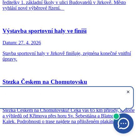
ředitelky 1. základní školy v ulici Budovatelů v Jirkově. Město
vyhlásí nové výběrové řízení.
Výstavba sportovní haly ve finiši
Datum:
27. 4. 2026
Stavba sportovní haly v Jirkově finišuje, zejména konečné vnitřní
úpravy.
Stezka Českem na Chomutovsku
Datum:
24. 4. 2026
Hledáte tip na jarní výlet? Objevte krásy našich hor po nové trase
Stezka Českem na Chomutovsku! Čeká vás 65 km přírody, historie
a výhledů od Křimova přes horu Sv. Šebestiána a Blatno až po
Kalek. Podrobnosti o trase najdete na přiloženém plakátu.