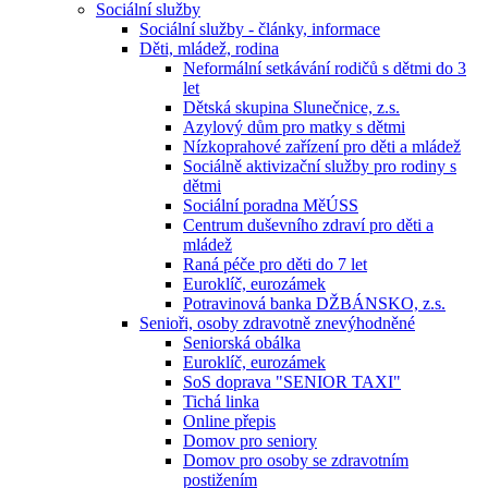
Sociální služby
Sociální služby - články, informace
Děti, mládež, rodina
Neformální setkávání rodičů s dětmi do 3
let
Dětská skupina Slunečnice, z.s.
Azylový dům pro matky s dětmi
Nízkoprahové zařízení pro děti a mládež
Sociálně aktivizační služby pro rodiny s
dětmi
Sociální poradna MěÚSS
Centrum duševního zdraví pro děti a
mládež
Raná péče pro děti do 7 let
Euroklíč, eurozámek
Potravinová banka DŽBÁNSKO, z.s.
Senioři, osoby zdravotně znevýhodněné
Seniorská obálka
Euroklíč, eurozámek
SoS doprava "SENIOR TAXI"
Tichá linka
Online přepis
Domov pro seniory
Domov pro osoby se zdravotním
postižením