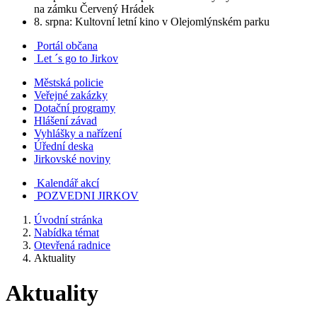
na zámku Červený Hrádek
8. srpna: Kultovní letní kino v Olejomlýnském parku
Portál občana
Let ´s go to Jirkov
Městská policie
Veřejné zakázky
Dotační programy
Hlášení závad
Vyhlášky a nařízení
Úřední deska
Jirkovské noviny
Kalendář akcí
POZVEDNI JIRKOV
Úvodní stránka
Nabídka témat
Otevřená radnice
Aktuality
Aktuality