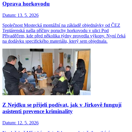
Oprava horkovodu
Datum:
13. 5. 2026
Společnost Mostecká montážní na základě objednávky od ČEZ
Teplárenská našla příčiny poruchy horkovodu v ulici Pod
Přivaděčem, kde před několika týdny provedla výkopy. Nyní čeká
na dodávku specifického materiálu, který sem objednala.
Z Nejdku se přijeli podívat, jak v Jirkově fungují
asistenti prevence kriminality
Datum:
12. 5. 2026