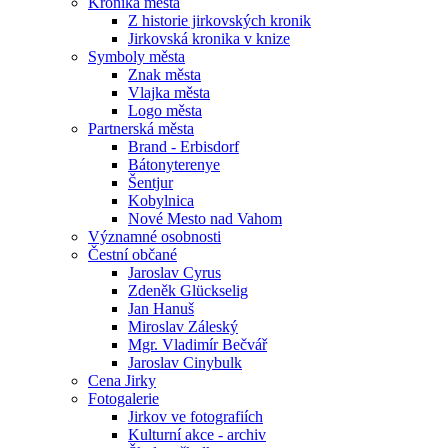
Kronika města
Z historie jirkovských kronik
Jirkovská kronika v knize
Symboly města
Znak města
Vlajka města
Logo města
Partnerská města
Brand - Erbisdorf
Bátonyterenye
Šentjur
Kobylnica
Nové Mesto nad Vahom
Významné osobnosti
Čestní občané
Jaroslav Cyrus
Zdeněk Glückselig
Jan Hanuš
Miroslav Záleský
Mgr. Vladimír Bečvář
Jaroslav Cinybulk
Cena Jirky
Fotogalerie
Jirkov ve fotografiích
Kulturní akce - archiv