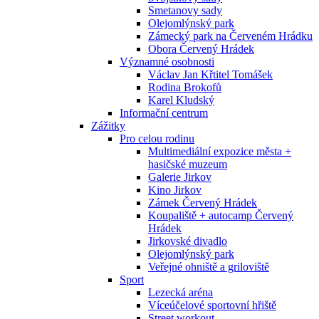
Smetanovy sady
Olejomlýnský park
Zámecký park na Červeném Hrádku
Obora Červený Hrádek
Významné osobnosti
Václav Jan Křtitel Tomášek
Rodina Brokofů
Karel Kludský
Informační centrum
Zážitky
Pro celou rodinu
Multimediální expozice města +
hasičské muzeum
Galerie Jirkov
Kino Jirkov
Zámek Červený Hrádek
Koupaliště + autocamp Červený
Hrádek
Jirkovské divadlo
Olejomlýnský park
Veřejné ohniště a griloviště
Sport
Lezecká aréna
Víceúčelové sportovní hřiště
Street workout