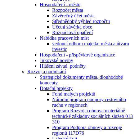
Hospodaření - město
Rozpočet města
Závěrečný účet města
Střednědobý výhled rozpočtu
Účetní závěrka obce
Rozpočtová opatření
Nabídka pracovních míst
vedoucí odboru majetku města a útvaru
investic
Hospodaření - příspěvkové organizace
Jirkovské noviny
Hlášení závad, podněty
Rozvoj a podnikání
Strategické dokumenty města, dlouhodobé
koncepty
Dotační projekty
Fond malých projektů
Národní program podpory cestovního
ruchu v regionech
Program Rozvoj a obnova materiálně
technické základny sociálních služeb 013
310
Program Podpora obnovy a rozvoje
regionů 117D76
Ústecký kraj