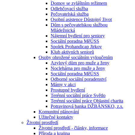
Domov se zvláštním režimem
Odlehčovací služba
Pečovatelská služba
Osobní asistence Důstojný život
Dům s pečovatelskou službou
Mládežnická
Nájemní bydlení pro seniory
Sociální poradna MěÚSS
Spolek Prohandicap Jirkov
Klub aktivních seniorů
Osoby ohrožené sociálním vyloučením
Azylový dům pro muže a ženy
Noclehárna pro muže a ženy
Sociální poradna MěÚSS
Odborné sociální poradenství
Mámy v akci
Prostupné bydlení
Terénní sociální práce Světlo
Terénní sociální práce Oblastní charita
Potravinová banka DŽBÁNSKO, z.s.
Komunitní plánování
Užitečné kontakty
Životní prostředí
Životní prostředí - články, informace
Příroda a krajina