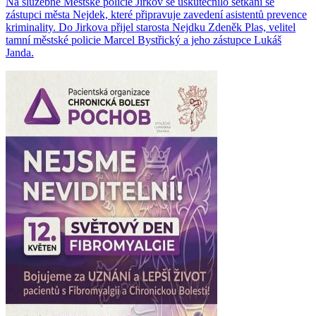
Na služebně Městské policie Jirkov se uskutečnilo setkání se
zástupci města Nejdek, které připravuje zavedení asistentů prevence
kriminality. Do Jirkova přijel starosta Nejdku Zdeněk Plas, velitel
tamní městské policie Marcel Bystřický a jeho zástupce Lukáš
Janda.