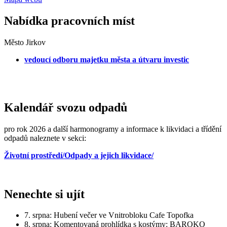
Nabídka pracovních míst
Město Jirkov
vedoucí odboru majetku města a útvaru investic
Kalendář svozu odpadů
pro rok 2026 a další harmonogramy a informace k likvidaci a třídění
odpadů naleznete v sekci:
Životní prostředí/Odpady a jejich likvidace/
Nenechte si ujít
7. srpna: Hubení večer ve Vnitrobloku Cafe Topofka
8. srpna: Komentovaná prohlídka s kostýmy: BAROKO