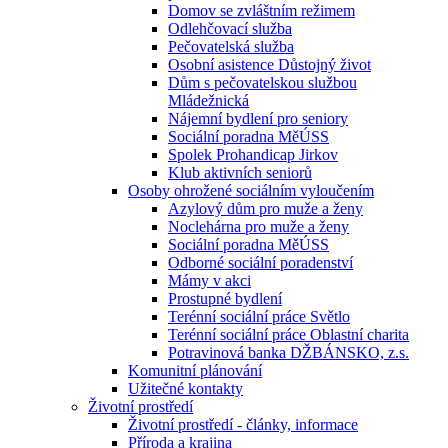
Domov se zvláštním režimem
Odlehčovací služba
Pečovatelská služba
Osobní asistence Důstojný život
Dům s pečovatelskou službou
Mládežnická
Nájemní bydlení pro seniory
Sociální poradna MěÚSS
Spolek Prohandicap Jirkov
Klub aktivních seniorů
Osoby ohrožené sociálním vyloučením
Azylový dům pro muže a ženy
Noclehárna pro muže a ženy
Sociální poradna MěÚSS
Odborné sociální poradenství
Mámy v akci
Prostupné bydlení
Terénní sociální práce Světlo
Terénní sociální práce Oblastní charita
Potravinová banka DŽBÁNSKO, z.s.
Komunitní plánování
Užitečné kontakty
Životní prostředí
Životní prostředí - články, informace
Příroda a krajina