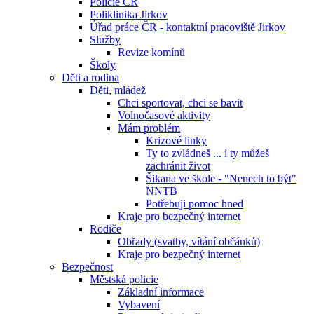
Policie ČR
Poliklinika Jirkov
Úřad práce ČR - kontaktní pracoviště Jirkov
Služby
Revize komínů
Školy
Děti a rodina
Děti, mládež
Chci sportovat, chci se bavit
Volnočasové aktivity
Mám problém
Krizové linky
Ty to zvládneš ... i ty můžeš
zachránit život
Šikana ve škole - "Nenech to být"
NNTB
Potřebuji pomoc hned
Kraje pro bezpečný internet
Rodiče
Obřady (svatby, vítání občánků)
Kraje pro bezpečný internet
Bezpečnost
Městská policie
Základní informace
Vybavení