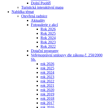
Dolní Poohří
Turistická interaktivní mapa
Nabídka témat
Otevřená radnice
Aktuality
Fotogalerie z akcí
Rok 2026
Rok 2025
Rok 2024
Rok 2023
Rok 2022
Dotační programy
Veřejnoprávní smlouvy dle zákona č. 250⁄2000
Sb.
rok 2026
rok 2025
rok 2024
rok 2023
rok 2022
rok 2021
rok 2020
rok 2019
rok 2018
rok 2017
rok 2016