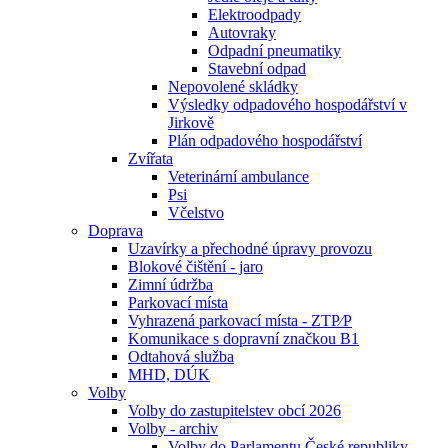
Elektroodpady
Autovraky
Odpadní pneumatiky
Stavební odpad
Nepovolené skládky
Výsledky odpadového hospodářství v
Jirkově
Plán odpadového hospodářství
Zvířata
Veterinární ambulance
Psi
Včelstvo
Doprava
Uzavírky a přechodné úpravy provozu
Blokové čištění - jaro
Zimní údržba
Parkovací místa
Vyhrazená parkovací místa - ZTP⁄P
Komunikace s dopravní značkou B1
Odtahová služba
MHD, DÚK
Volby
Volby do zastupitelstev obcí 2026
Volby - archiv
Volby do Parlamentu České republiky