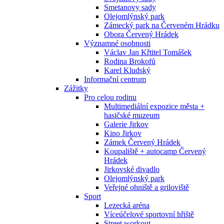
Smetanovy sady
Olejomlýnský park
Zámecký park na Červeném Hrádku
Obora Červený Hrádek
Významné osobnosti
Václav Jan Křtitel Tomášek
Rodina Brokofů
Karel Kludský
Informační centrum
Zážitky
Pro celou rodinu
Multimediální expozice města +
hasičské muzeum
Galerie Jirkov
Kino Jirkov
Zámek Červený Hrádek
Koupaliště + autocamp Červený
Hrádek
Jirkovské divadlo
Olejomlýnský park
Veřejné ohniště a griloviště
Sport
Lezecká aréna
Víceúčelové sportovní hřiště
Street workout