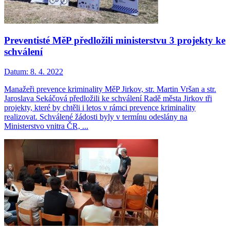
Preventisté MěP předložili ministerstvu 3 projekty ke
schválení
Datum:
8. 4. 2022
Manažeři prevence kriminality MěP Jirkov, str. Martin Vršan a str.
Jaroslava Sekáčová předložili ke schválení Radě města Jirkov tři
projekty, které by chtěli i letos v rámci prevence kriminality
realizovat. Schválené žádosti byly v termínu odeslány na
Ministerstvo vnitra ČR, ...