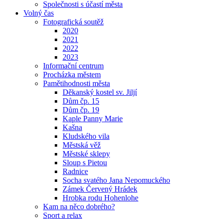
Společnosti s účastí města
Volný čas
Fotografická soutěž
2020
2021
2022
2023
Informační centrum
Procházka městem
Pamětihodnosti města
Děkanský kostel sv. Jiljí
Dům čp. 15
Dům čp. 19
Kaple Panny Marie
Kašna
Kludského vila
Městská věž
Městské sklepy
Sloup s Pietou
Radnice
Socha svatého Jana Nepomuckého
Zámek Červený Hrádek
Hrobka rodu Hohenlohe
Kam na něco dobrého?
Sport a relax