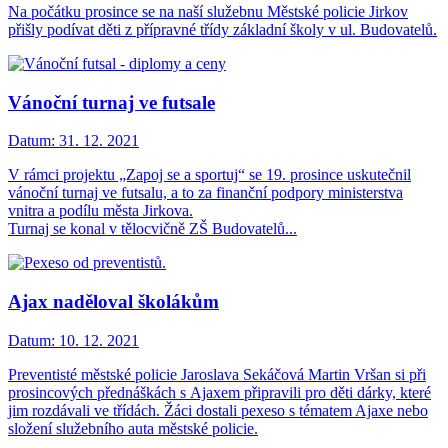
Na počátku prosince se na naší služebnu Městské policie Jirkov
přišly podívat děti z přípravné třídy základní školy v ul. Budovatelů.
Vánoční turnaj ve futsale
Datum:
31. 12. 2021
V rámci projektu „Zapoj se a sportuj“ se 19. prosince uskutečnil
vánoční turnaj ve futsalu, a to za finanční podpory ministerstva
vnitra a podílu města Jirkova.
Turnaj se konal v tělocvičně ZŠ Budovatelů...
Ajax naděloval školákům
Datum:
10. 12. 2021
Preventisté městské policie Jaroslava Sekáčová Martin Vršan si při
prosincových přednáškách s Ajaxem připravili pro děti dárky, které
jim rozdávali ve třídách. Žáci dostali pexeso s tématem Ajaxe nebo
složení služebního auta městské policie.