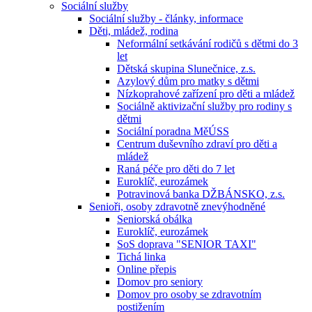
Sociální služby
Sociální služby - články, informace
Děti, mládež, rodina
Neformální setkávání rodičů s dětmi do 3
let
Dětská skupina Slunečnice, z.s.
Azylový dům pro matky s dětmi
Nízkoprahové zařízení pro děti a mládež
Sociálně aktivizační služby pro rodiny s
dětmi
Sociální poradna MěÚSS
Centrum duševního zdraví pro děti a
mládež
Raná péče pro děti do 7 let
Euroklíč, eurozámek
Potravinová banka DŽBÁNSKO, z.s.
Senioři, osoby zdravotně znevýhodněné
Seniorská obálka
Euroklíč, eurozámek
SoS doprava "SENIOR TAXI"
Tichá linka
Online přepis
Domov pro seniory
Domov pro osoby se zdravotním
postižením