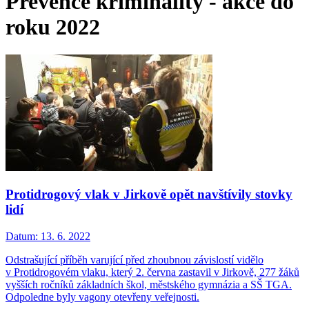
Prevence kriminality - akce do
roku 2022
Protidrogový vlak v Jirkově opět navštívily stovky
lidí
Datum:
13. 6. 2022
Odstrašující příběh varující před zhoubnou závislostí vidělo
v Protidrogovém vlaku, který 2. června zastavil v Jirkově, 277 žáků
vyšších ročníků základních škol, městského gymnázia a SŠ TGA.
Odpoledne byly vagony otevřeny veřejnosti.