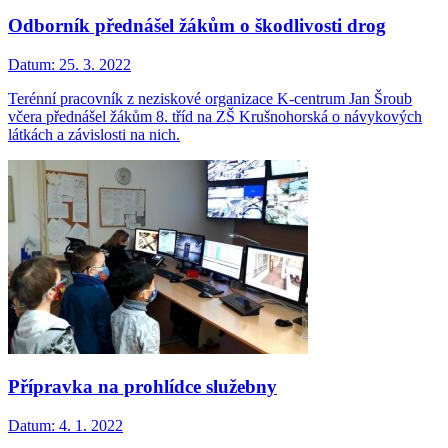
Odborník přednášel žákům o škodlivosti drog
Datum:
25. 3. 2022
Terénní pracovník z neziskové organizace K-centrum Jan Šroub
včera přednášel žákům 8. tříd na ZŠ Krušnohorská o návykových
látkách a závislosti na nich.
Přípravka na prohlídce služebny
Datum:
4. 1. 2022