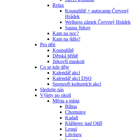
Relax
Koupaliště + autocamp Červený
Hrádek
Wellness zámek Červený Hrádek
Sauna Jirkov
Kam na noc?
Kam na jídlo?
Pro děti
Koupaliště
Dětská hřiště
Jirkovší maskoti
Co se kde děje
Kalendář akcí
Kalendář akcí DSO
Sponzoři kulturních akcí
Sledujte nás
Výlety po okolí
Města a místa
Bílina
Chomutov
Kadaň
Klášterec nad Ohří
Lesná
Litvínov