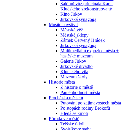
Salónní vůz principála Karla
Kludského zrekonstruovaný
Kino Jirkov
Jirkovská synagoga
Musíte navštívit
Městská věž
Městské sklepy
Zámek Červený Hrádek
Jirkovská synagoga
Multimediální expozice města +
hasičské muzeum
Galerie Jirkov
Jirkovské divadlo
Kludského vila
Muzeum školy
Historie města
Z historie o městě
Pamětihodnosti města
Procházka městem
Putování po zajímavostech města
Po stopách rodiny Brokofů
Hledá se kmotr
Příroda ve městě
Telšské údolí
Svojsíkovy sady