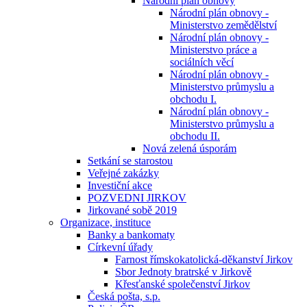
Národní plán obnovy
Národní plán obnovy -
Ministerstvo zemědělství
Národní plán obnovy -
Ministerstvo práce a
sociálních věcí
Národní plán obnovy -
Ministerstvo průmyslu a
obchodu I.
Národní plán obnovy -
Ministerstvo průmyslu a
obchodu II.
Nová zelená úsporám
Setkání se starostou
Veřejné zakázky
Investiční akce
POZVEDNI JIRKOV
Jirkované sobě 2019
Organizace, instituce
Banky a bankomaty
Církevní úřady
Farnost římskokatolická-děkanství Jirkov
Sbor Jednoty bratrské v Jirkově
Křesťanské společenství Jirkov
Česká pošta, s.p.