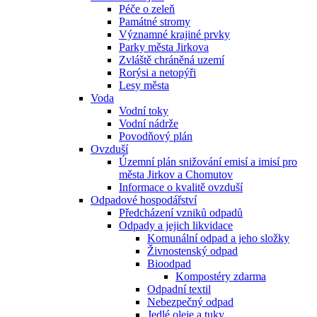
Péče o zeleň
Památné stromy
Významné krajiné prvky
Parky města Jirkova
Zvláště chráněná uzemí
Rorýsi a netopýři
Lesy města
Voda
Vodní toky
Vodní nádrže
Povodňový plán
Ovzduší
Územní plán snižování emisí a imisí pro
města Jirkov a Chomutov
Informace o kvalitě ovzduší
Odpadové hospodářství
Předcházení vzniků odpadů
Odpady a jejich likvidace
Komunální odpad a jeho složky
Živnostenský odpad
Bioodpad
Kompostéry zdarma
Odpadní textil
Nebezpečný odpad
Jedlé oleje a tuky