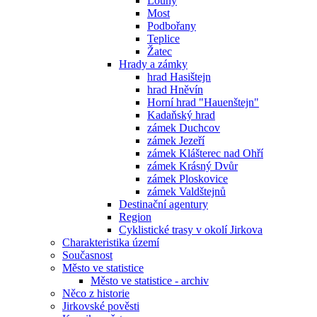
Louny
Most
Podbořany
Teplice
Žatec
Hrady a zámky
hrad Hasištejn
hrad Hněvín
Horní hrad "Hauenštejn"
Kadaňský hrad
zámek Duchcov
zámek Jezeří
zámek Klášterec nad Ohří
zámek Krásný Dvůr
zámek Ploskovice
zámek Valdštejnů
Destinační agentury
Region
Cyklistické trasy v okolí Jirkova
Charakteristika území
Současnost
Město ve statistice
Město ve statistice - archiv
Něco z historie
Jirkovské pověsti