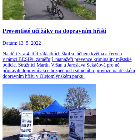
Preventisté učí žáky na dopravním hřišti
Datum:
13. 5. 2022
Na děti 3. a 4. tříd základních škol se během května a června
v rámci BESIPu zaměřují manažeři prevence kriminality městské
policie. Strážníci Martin Vršan a Jaroslava Sekáčová pro ně
připravili dopravní akce bezpečnosti silničního provozu na dětském
dopravním hřišti v Olejomlýnském parku.