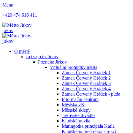
Menu
+420 474 616 411
jirkov
jirkov
O městě
Let's go to Jirkov
Poznejte Jirkov
Virtuální prohlídky města
Zámek Červený Hrádek 1
Zámek Červený Hrádek 2
Zámek Červený Hrádek 3
Zámek Červený Hrádek 4
Zámek Červený Hrádek - půda
Informační centrum
Městská věž
Městské sklepy
Jirkovské divadlo
Kludského vila
Maringotka principála Karla
Kludského před rekonstrukcí