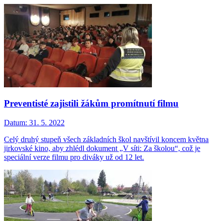
Preventisté zajistili žákům promítnutí filmu
Datum:
31. 5. 2022
Celý druhý stupeň všech základních škol navštívil koncem května
jirkovské kino, aby zhlédl dokument „V síti: Za školou“, což je
speciální verze filmu pro diváky už od 12 let.