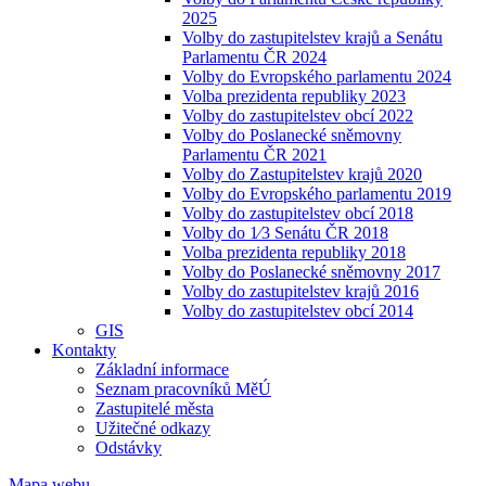
2025
Volby do zastupitelstev krajů a Senátu
Parlamentu ČR 2024
Volby do Evropského parlamentu 2024
Volba prezidenta republiky 2023
Volby do zastupitelstev obcí 2022
Volby do Poslanecké sněmovny
Parlamentu ČR 2021
Volby do Zastupitelstev krajů 2020
Volby do Evropského parlamentu 2019
Volby do zastupitelstev obcí 2018
Volby do 1⁄3 Senátu ČR 2018
Volba prezidenta republiky 2018
Volby do Poslanecké sněmovny 2017
Volby do zastupitelstev krajů 2016
Volby do zastupitelstev obcí 2014
GIS
Kontakty
Základní informace
Seznam pracovníků MěÚ
Zastupitelé města
Užitečné odkazy
Odstávky
Mapa webu