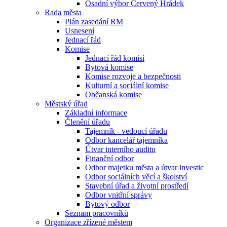
Osadní výbor Červený Hrádek
Rada města
Plán zasedání RM
Usnesení
Jednací řád
Komise
Jednací řád komisí
Bytová komise
Komise rozvoje a bezpečnosti
Kulturní a sociální komise
Občanská komise
Městský úřad
Základní informace
Členění úřadu
Tajemník - vedoucí úřadu
Odbor kancelář tajemníka
Útvar interního auditu
Finanční odbor
Odbor majetku města a útvar investic
Odbor sociálních věcí a školství
Stavební úřad a životní prostředí
Odbor vnitřní správy
Bytový odbor
Seznam pracovníků
Organizace zřízené městem