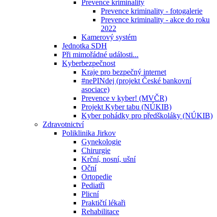
Prevence kriminality
Prevence kriminality - fotogalerie
Prevence kriminality - akce do roku
2022
Kamerový systém
Jednotka SDH
Při mimořádné události...
Kyberbezpečnost
Kraje pro bezpečný internet
#nePINdej (projekt České bankovní
asociace)
Prevence v kyber! (MVČR)
Projekt Kyber tabu (NÚKIB)
Kyber pohádky pro předškoláky (NÚKIB)
Zdravotnictví
Poliklinika Jirkov
Gynekologie
Chirurgie
Krční, nosní, ušní
Oční
Ortopedie
Pediatři
Plicní
Praktičtí lékaři
Rehabilitace