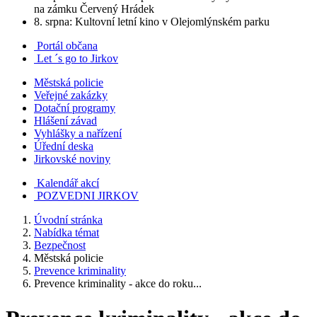
na zámku Červený Hrádek
8. srpna: Kultovní letní kino v Olejomlýnském parku
Portál občana
Let ´s go to Jirkov
Městská policie
Veřejné zakázky
Dotační programy
Hlášení závad
Vyhlášky a nařízení
Úřední deska
Jirkovské noviny
Kalendář akcí
POZVEDNI JIRKOV
Úvodní stránka
Nabídka témat
Bezpečnost
Městská policie
Prevence kriminality
Prevence kriminality - akce do roku...