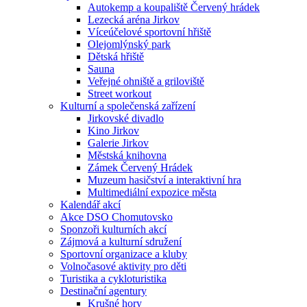
Autokemp a koupaliště Červený hrádek
Lezecká aréna Jirkov
Víceúčelové sportovní hřiště
Olejomlýnský park
Dětská hřiště
Sauna
Veřejné ohniště a griloviště
Street workout
Kulturní a společenská zařízení
Jirkovské divadlo
Kino Jirkov
Galerie Jirkov
Městská knihovna
Zámek Červený Hrádek
Muzeum hasičství a interaktivní hra
Multimediální expozice města
Kalendář akcí
Akce DSO Chomutovsko
Sponzoři kulturních akcí
Zájmová a kulturní sdružení
Sportovní organizace a kluby
Volnočasové aktivity pro děti
Turistika a cykloturistika
Destinační agentury
Krušné hory