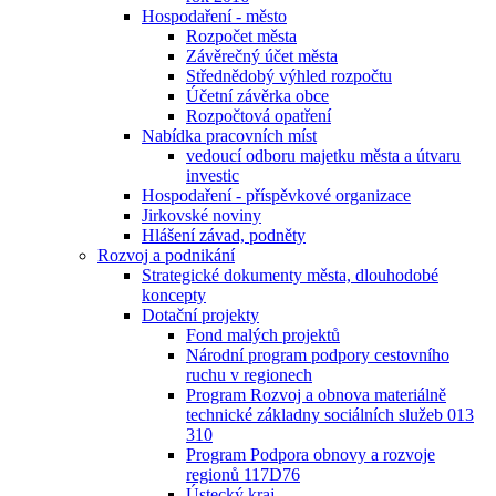
Hospodaření - město
Rozpočet města
Závěrečný účet města
Střednědobý výhled rozpočtu
Účetní závěrka obce
Rozpočtová opatření
Nabídka pracovních míst
vedoucí odboru majetku města a útvaru
investic
Hospodaření - příspěvkové organizace
Jirkovské noviny
Hlášení závad, podněty
Rozvoj a podnikání
Strategické dokumenty města, dlouhodobé
koncepty
Dotační projekty
Fond malých projektů
Národní program podpory cestovního
ruchu v regionech
Program Rozvoj a obnova materiálně
technické základny sociálních služeb 013
310
Program Podpora obnovy a rozvoje
regionů 117D76
Ústecký kraj