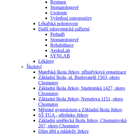
Rentgen
Stomatologové
Urologie
Vyšetření osteoporózy
Lékařská pohotovost
Další zdravotnická zařízení
Pediatři
Stomatologové
Rehabilitace
AeskuLab
SYNLAB
Lékárny
Školství
Mateřská škola Jirkov, příspěvková organizace
Základní škola, ul. Budovatelů 1563, okres
Chomutov
Základní škola Jirkov, Studentská 1427, okres
Chomutov
Základní škola Jirkov, Nerudova 1151, okres
Chomutov
Městské gymnázium a Základní škola Jirkov
SŠ TGA - středisko Jirkov
Základní umělecká škola Jirkov, Chomutovská
267, okres Chomutov
Dům dětí a mládeže Jirkov