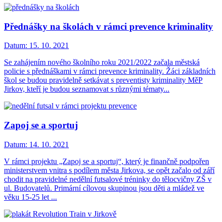
Přednášky na školách v rámci prevence kriminality
Datum:
15. 10. 2021
Se zahájením nového školního roku 2021/2022 začala městská
policie s přednáškami v rámci prevence kriminality. Žáci základních
škol se budou pravidelně setkávat s preventisty kriminality MěP
Jirkov, kteří je budou seznamovat s různými tématy...
Zapoj se a sportuj
Datum:
14. 10. 2021
V rámci projektu „Zapoj se a sportuj“, který je finančně podpořen
ministerstvem vnitra s podílem města Jirkova, se opět začalo od září
chodit na pravidelné nedělní futsalové tréninky do tělocvičny ZŠ v
ul. Budovatelů. Primární cílovou skupinou jsou děti a mládež ve
věku 15-25 let ...