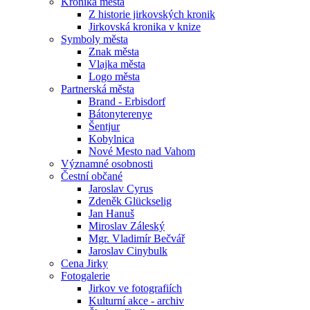
Kronika města
Z historie jirkovských kronik
Jirkovská kronika v knize
Symboly města
Znak města
Vlajka města
Logo města
Partnerská města
Brand - Erbisdorf
Bátonyterenye
Šentjur
Kobylnica
Nové Mesto nad Vahom
Významné osobnosti
Čestní občané
Jaroslav Cyrus
Zdeněk Glückselig
Jan Hanuš
Miroslav Záleský
Mgr. Vladimír Bečvář
Jaroslav Cinybulk
Cena Jirky
Fotogalerie
Jirkov ve fotografiích
Kulturní akce - archiv