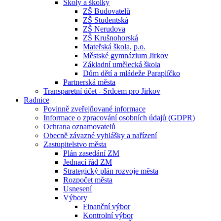
Školy a školky
ZŠ Budovatelů
ZŠ Studentská
ZŠ Nerudova
ZŠ Krušnohorská
Mateřská škola, p.o.
Městské gymnázium Jirkov
Základní umělecká škola
Dům dětí a mládeže Paraplíčko
Partnerská města
Transparetní účet - Srdcem pro Jirkov
Radnice
Povinně zveřejňované informace
Informace o zpracování osobních údajů (GDPR)
Ochrana oznamovatelů
Obecně závazné vyhlášky a nařízení
Zastupitelstvo města
Plán zasedání ZM
Jednací řád ZM
Strategický plán rozvoje města
Rozpočet města
Usnesení
Výbory
Finanční výbor
Kontrolní výbor