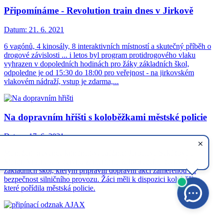
Připomínáme - Revolution train dnes v Jirkově
Datum:
21. 6. 2021
6 vagónů, 4 kinosály, 8 interaktivních místností a skutečný příběh o
drogové závislosti ... i letos byl program protidrogového vlaku
vyhrazen v dopoledních hodinách pro žáky základních škol,
odpoledne je od 15:30 do 18:00 pro veřejnost - na jirkovském
vlakovém nádraží, vstup je zdarma,...
Na dopravním hřišti s koloběžkami městské policie
Datum:
17. 6. 2021
Manažeři prevence kriminality, strážníci Jaroslava Sekáčová a
Martin Vršan, se v červnu zaměřili na žáky třetích a čtvrtých tříd
základních škol, kterým připravili dopravní akci zaměřenou na
bezpečnost silničního provozu. Žáci měli k dispozici koloběžky,
které pořídila městská policie.